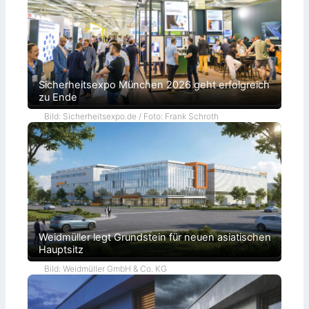
Sicherheitsexpo München 2026 geht erfolgreich
zu Ende
Bild: Sicherheitsexpo.de / Foto: Frank Schroth
Weidmüller legt Grundstein für neuen asiatischen
Hauptsitz
Bild: Weidmüller GmbH & Co. KG