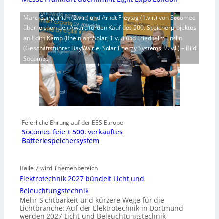
Marc Guirguirian (2.v.r.) und Arndt Freytag (1.v.r.) von Socomec
überreichen den Award fürden Kauf des 500. Speicherprojektes
an Edith Kemp (RheinlandSolar, 1.v.l.) und Friedhelm Enslin
(Geschäftsführer BayWa r.e. Solar Energy Systems, 2. v.l.) – Bild:
Socomec
Feierliche Ehrung auf der EES Europe
Socomec feiert 500. verkauftes
Batteriespeichersystem
Halle 7 wird Themenbereich
Elektrotechnik 2027 bündelt Licht und
Beleuchtungstechnik
Mehr Sichtbarkeit und kürzere Wege für die
Lichtbranche: Auf der Elektrotechnik in Dortmund
werden 2027 Licht und Beleuchtungstechnik