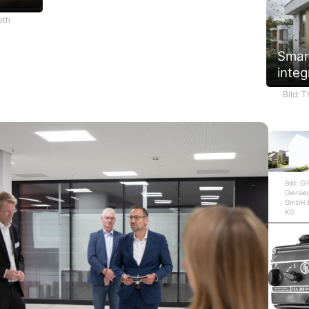
oth
Smar
integ
Bild: 
Bild: G
Giersi
GmbH &
KG