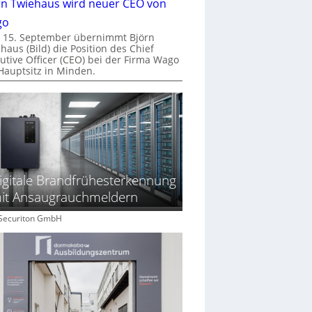
rn Twiehaus wird neuer CEO von
go
 15. September übernimmt Björn
haus (Bild) die Position des Chief
utive Officer (CEO) bei der Firma Wago
Hauptsitz in Minden.
igitale Brandfrühesterkennung
it Ansaugrauchmeldern
: Securiton GmbH