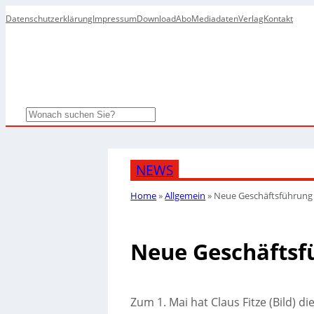
Datenschutzerklärung
Impressum
Download
Abo
Mediadaten
Verlag
Kontakt
Search
NEWS
Home
»
Allgemein
»
Neue Geschäftsführung b
Neue Geschäftsfü
Zum 1. Mai hat Claus Fitze (Bild) d