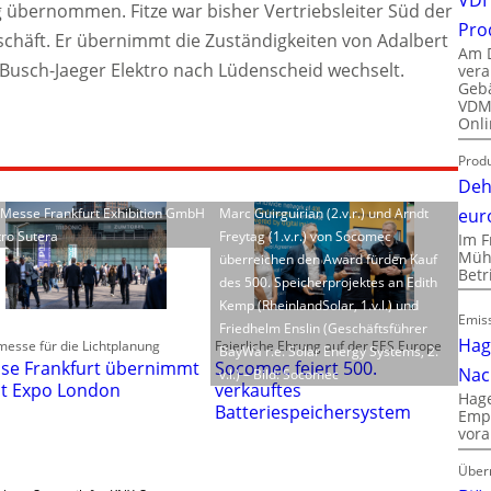
g übernommen. Fitze war bisher Vertriebsleiter Süd der
Pro
chäft.
Er übernimmt die Zuständigkeiten von Adalbert
Am D
Busch-Jaeger Elektro nach Lüdenscheid wechselt.
vera
Gebä
VDMA
Onli
Produ
Deh
eur
: Messe Frankfurt Exhibition GmbH
Marc Guirguirian (2.v.r.) und Arndt
tro Sutera
Freytag (1.v.r.) von Socomec
Im F
Mühl
überreichen den Award fürden Kauf
Bet
des 500. Speicherprojektes an Edith
Kemp (RheinlandSolar, 1.v.l.) und
Emiss
Friedhelm Enslin (Geschäftsführer
Hag
esse für die Lichtplanung
Feierliche Ehrung auf der EES Europe
BayWa r.e. Solar Energy Systems, 2.
se Frankfurt übernimmt
Socomec feiert 500.
Nac
v.l.) – Bild: Socomec
ht Expo London
verkauftes
Hage
Batteriespeichersystem
Empl
vora
Über