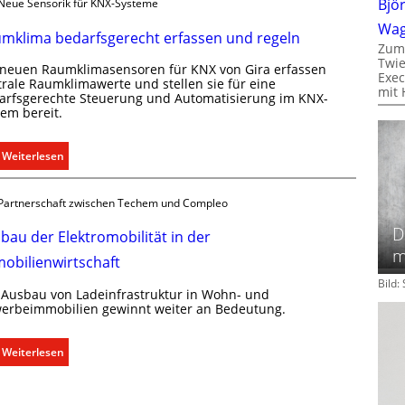
Bjö
Neue Sensorik für KNX-Systeme
Wa
mklima bedarfsgerecht erfassen und regeln
Zum
Twie
 neuen Raumklimasensoren für KNX von Gira erfassen
Exec
trale Raumklimawerte und stellen sie für eine
mit 
arfsgerechte Steuerung und Automatisierung im KNX-
tem bereit.
:
Weiterlesen
R
a
Partnerschaft zwischen Techem und Compleo
u
D
m
bau der Elektromobilität in der
k
m
obilienwirtschaft
l
Bild
i
 Ausbau von Ladeinfrastruktur in Wohn- und
m
erbeimmobilien gewinnt weiter an Bedeutung.
a
b
:
Weiterlesen
e
A
d
u
a