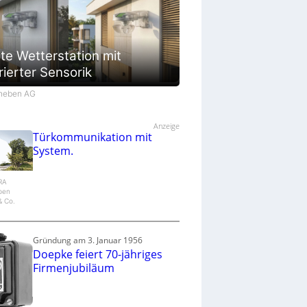
te Wetterstation mit
rierter Sensorik
Theben AG
Anzeige
Türkommunikation mit
System.
IRA
epen
 Co.
Gründung am 3. Januar 1956
Doepke feiert 70-jähriges
Firmenjubiläum