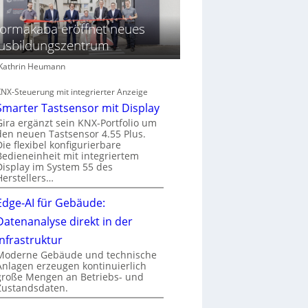
ormakaba eröffnet neues
usbildungszentrum
: Kathrin Heumann
KNX-Steuerung mit integrierter Anzeige
Smarter Tastsensor mit Display
Gira ergänzt sein KNX-Portfolio um
den neuen Tastsensor 4.55 Plus.
Die flexibel konfigurierbare
Bedieneinheit mit integriertem
Display im System 55 des
Herstellers…
Edge-AI für Gebäude:
Datenanalyse direkt in der
Infrastruktur
Moderne Gebäude und technische
Anlagen erzeugen kontinuierlich
große Mengen an Betriebs- und
Zustandsdaten.