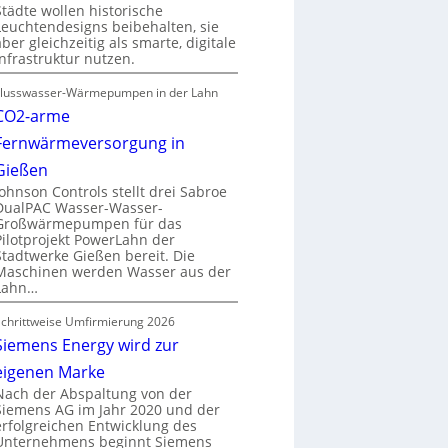
Städte wollen historische
Leuchtendesigns beibehalten, sie
aber gleichzeitig als smarte, digitale
Infrastruktur nutzen.
Flusswasser-Wärmepumpen in der Lahn
CO2-arme
Fernwärmeversorgung in
Gießen
Johnson Controls stellt drei Sabroe
DualPAC Wasser-Wasser-
Großwärmepumpen für das
Pilotprojekt PowerLahn der
Stadtwerke Gießen bereit. Die
Maschinen werden Wasser aus der
Lahn…
Schrittweise Umfirmierung 2026
Siemens Energy wird zur
eigenen Marke
Nach der Abspaltung von der
Siemens AG im Jahr 2020 und der
erfolgreichen Entwicklung des
Unternehmens beginnt Siemens