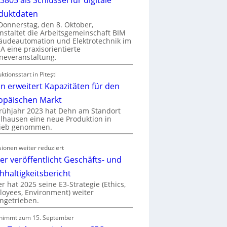
duktdaten
onnerstag, den 8. Oktober,
nstaltet die Arbeitsgemeinschaft BIM
udeautomation und Elektrotechnik im
 eine praxisorientierte
neveranstaltung.
ktionsstart in Piteşti
n erweitert Kapazitäten für den
opäischen Markt
rühjahr 2023 hat Dehn am Standort
hausen eine neue Produktion in
rieb genommen.
ionen weiter reduziert
er veröffentlicht Geschäfts- und
hhaltigkeitsbericht
r hat 2025 seine E3-Strategie (Ethics,
oyees, Environment) weiter
ngetrieben.
nimmt zum 15. September