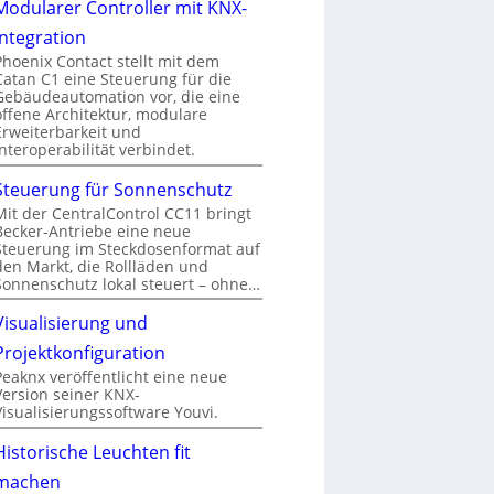
Modularer Controller mit KNX-
Integration
Phoenix Contact stellt mit dem
Catan C1 eine Steuerung für die
Gebäudeautomation vor, die eine
offene Architektur, modulare
Erweiterbarkeit und
Interoperabilität verbindet.
Steuerung für Sonnenschutz
Mit der CentralControl CC11 bringt
Becker-Antriebe eine neue
Steuerung im Steckdosenformat auf
den Markt, die Rollläden und
Sonnenschutz lokal steuert – ohne…
Visualisierung und
Projektkonfiguration
Peaknx veröffentlicht eine neue
Version seiner KNX-
Visualisierungssoftware Youvi.
Historische Leuchten fit
machen