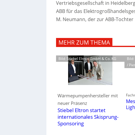
Vertriebsgesellschaft in Heidelber
ABB für das Elektrogroßhandelsges
M. Neumann, der zur ABB-Tochter 
MEHR ZUM THEMA
Bild: Stiebel Eltron GmbH & Co. KG
Bild
/ Pie
Fachm
Wärmepumpenhersteller mit
Mes
neuer Präsenz
Lig
Stiebel Eltron startet
internationales Skisprung-
Sponsoring