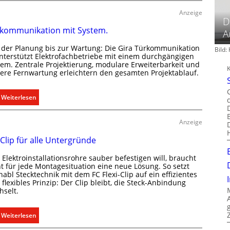
s
r
b
Anzeige
D
f
a
kommunikation mit System.
s
A
u
g
d
 der Planung bis zur Wartung: Die Gira Türkommunikation
Bild
e
e
unterstützt Elektrofachbetriebe mit einem durchgängigen
r
tem. Zentrale Projektierung, modulare Erweiterbarkeit und
r
here Fernwartung erleichtern den gesamten Projektablauf.
e
E
c
l
h
:
Weiterlesen
e
t
T
k
e
ü
t
Anzeige
r
r
r
f
 Clip für alle Untergründe
k
o
a
o
m
Elektroinstallationsrohre sauber befestigen will, braucht
s
m
o
ht für jede Montagesituation eine neue Lösung. So setzt
s
m
abl Stecktechnik mit dem FC Flexi-Clip auf ein effizientes
b
e
flexibles Prinzip: Der Clip bleibt, die Steck-Anbindung
u
i
hselt.
n
n
l
u
i
i
n
:
Weiterlesen
k
t
d
E
a
ä