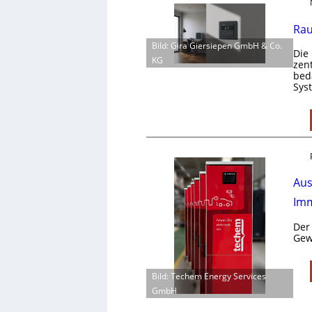
Rau
Bild: Gira Giersiepen GmbH & Co.
Die
KG
zen
bed
Sys
Aus
Imm
Der
Gew
Bild: Techem Energy Services
GmbH