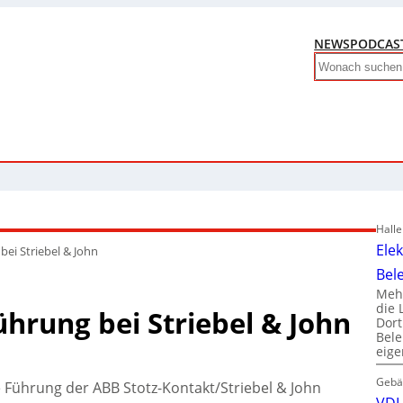
NEWS
PODCAS
Search
Hall
Ele
ei Striebel & John
Bel
Mehr
die 
hrung bei Striebel & John
Dor
Bele
eig
Gebä
ie Führung der ABB Stotz-Kontakt/Striebel & John
VDI 