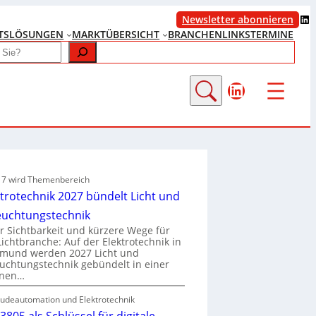
LinkedIn
Newsletter abonnieren
TS
LÖSUNGEN
MARKTÜBERSICHT
BRANCHENLINKS
TERMINE
LinkedIn
e 7 wird Themenbereich
ktrotechnik 2027 bündelt Licht und
euchtungstechnik
 Sichtbarkeit und kürzere Wege für
Lichtbranche: Auf der Elektrotechnik in
tmund werden 2027 Licht und
uchtungstechnik gebündelt in einer
enen…
udeautomation und Elektrotechnik
3805 als Schlüssel für digitale