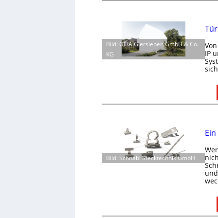
Tür
Bild: GIRA Giersiepen GmbH & Co.
Von
IP 
KG
Sys
sic
Ein
Wer 
nic
Bild: Schnabl Stecktechnik GmbH
Schn
und 
wec