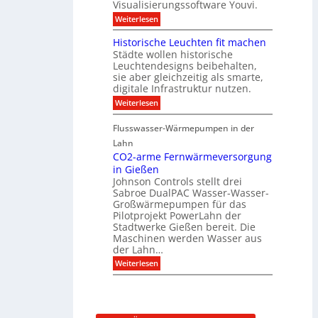
u
Visualisierungssoftware Youvi.
e
e
n
d
r
:
Weiterlesen
g
i
m
V
f
r
i
i
Historische Leuchten fit machen
ü
e
t
s
r
Städte wollen historische
k
K
u
S
t
N
Leuchtendesigns beibehalten,
a
o
i
X
sie aber gleichzeitig als smarte,
l
n
n
-
digitale Infrastruktur nutzen.
i
n
d
I
s
e
:
Weiterlesen
e
n
i
n
H
r
t
e
s
i
I
e
r
Flusswasser-Wärmepumpen in der
c
s
n
g
u
h
t
Lahn
f
r
n
u
o
r
a
CO2-arme Fernwärmeversorgung
g
t
r
a
t
u
in Gießen
z
i
s
i
n
Johnson Controls stellt drei
s
t
o
d
Sabroe DualPAC Wasser-Wasser-
c
r
n
P
h
Großwärmepumpen für das
u
r
e
k
Pilotprojekt PowerLahn der
o
L
t
Stadtwerke Gießen bereit. Die
j
e
u
e
Maschinen werden Wasser aus
u
r
k
der Lahn…
c
t
h
:
Weiterlesen
k
t
C
o
e
O
n
n
2
f
f
-
i
i
a
g