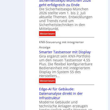
Sicherheitsexpo München 2026
r
n
n
geht erfolgreich zu Ende
a
k
d
e
Die Sicherheitsexpo München
k
e
f
r
2026 stellte vom 1. bis 2. Juli
a
r
aktuelle Themen, Entwicklungen
b
b
ü
und Trends rund um
e
a
Sicherheitstechniken in den
h
i
e
Mittelpunkt.
e
M
r
:
Weiterlesen
s
D
S
ö
t
T
i
f
KNX-Steuerung mit integrierter
e
c
T
f
h
Anzeige
r
e
e
n
Smarter Tastsensor mit Display
k
r
c
e
Gira ergänzt sein KNX-Portfolio
e
h
h
um den neuen Tastsensor 4.55
t
e
n
n
Plus. Die flexibel konfigurierbare
i
n
n
Bedieneinheit mit integriertem
t
o
e
s
u
Display im System 55 des
l
u
e
Herstellers…
n
o
x
e
g
:
Weiterlesen
p
g
s
S
o
m
i
m
M
A
Edge-AI für Gebäude:
i
a
e
ü
Datenanalyse direkt in der
u
r
t
n
s
Infrastruktur
t
s
c
A
e
Moderne Gebäude und
h
b
n
r
e
technische Anlagen erzeugen
i
T
s
n
kontinuierlich große Mengen an