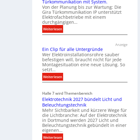
Türkommunikation mit System.
Von der Planung bis zur Wartung: Die
Gira Türkommunikation IP unterstützt
Elektrofachbetriebe mit einem
durchgängigen…
:
Weiterlesen
T
ü
Anzeige
r
Ein Clip für alle Untergründe
k
Wer Elektroinstallationsrohre sauber
o
befestigen will, braucht nicht für jede
Montagesituation eine neue Lösung. So
m
setzt…
m
u
:
Weiterlesen
n
E
i
i
Halle 7 wird Themenbereich
k
n
Elektrotechnik 2027 bündelt Licht und
a
C
Beleuchtungstechnik
t
l
Mehr Sichtbarkeit und kürzere Wege für
i
i
die Lichtbranche: Auf der Elektrotechnik
o
p
in Dortmund werden 2027 Licht und
n
f
Beleuchtungstechnik gebündelt in einer
m
eigenen…
ü
i
r
:
Weiterlesen