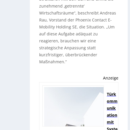
zunehmend ‚getrennte‘
Wirtschaftsräume“, beschreibt Andreas
Rau, Vorstand der Phoenix Contact E-
Mobility Holding SE, die Situation. „Um
auf diese Aufgabe adäquat zu
reagieren, brauchen wir eine
strategische Anpassung statt
kurzfristiger, überbrückender
Maßnahmen.“
Anzeige
Türk
omm
unik
ation
mit
Syste