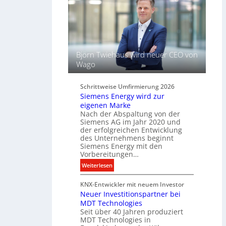
ü
t
s
L
s
i
e
c
l
h
f
Björn Twiehaus wird neuer CEO von
t
ü
Wago
u
r
n
d
d
Schrittweise Umfirmierung 2026
i
Siemens Energy wird zur
B
g
eigenen Marke
e
i
Nach der Abspaltung von der
l
t
Siemens AG im Jahr 2020 und
e
a
der erfolgreichen Entwicklung
u
des Unternehmens beginnt
l
c
Siemens Energy mit den
e
h
Vorbereitungen…
P
t
:
Weiterlesen
r
u
S
o
n
KNX-Entwickler mit neuem Investor
i
d
g
Neuer Investitionspartner bei
e
u
s
MDT Technologies
m
k
t
Seit über 40 Jahren produziert
e
t
MDT Technologies in
e
n
d