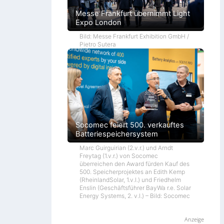
Messe Frankfurt übernimmt Light
Expo London
Bild: Messe Frankfurt Exhibition GmbH /
Pietro Sutera
Socomec feiert 500. verkauftes
Batteriespeichersystem
Marc Guirguirian (2.v.r.) und Arndt
Freytag (1.v.r.) von Socomec
überreichen den Award fürden Kauf des
500. Speicherprojektes an Edith Kemp
(RheinlandSolar, 1.v.l.) und Friedhelm
Enslin (Geschäftsführer BayWa r.e. Solar
Energy Systems, 2. v.l.) – Bild: Socomec
Anzeige