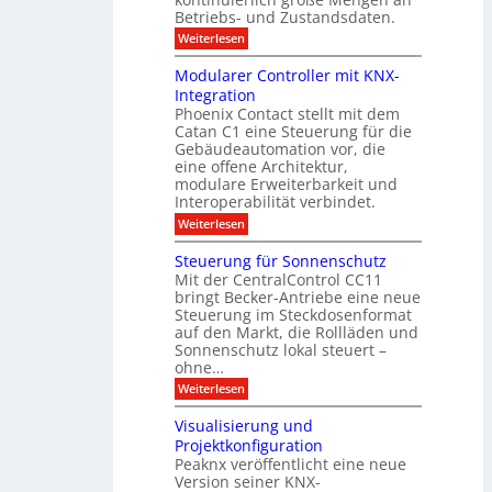
a
l
2
a
Betriebs- und Zustandsdaten.
s
0
d
u
t
:
Weiterlesen
2
u
s
E
g
6
e
d
n
g
Modularer Controller mit KNX-
r
n
g
e
g
Integration
a
s
e
h
Phoenix Contact stellt mit dem
s
o
-
t
u
r
Catan C1 eine Steuerung für die
A
z
e
c
m
I
Gebäudeautomation vor, die
r
e
h
i
f
f
eine offene Architektur,
n
t
ü
o
m
modulare Erweiterbarkeit und
D
r
l
t
Interoperabilität verbindet.
e
i
G
g
r
s
e
:
l
Weiterlesen
r
p
u
b
M
e
d
l
ä
o
i
m
Steuerung für Sonnenschutz
e
a
u
d
c
Mit der CentralControl CC11
y
d
u
r
h
bringt Becker-Antriebe eine neue
e
l
z
n
Steuerung im Steckdosenformat
:
a
u
D
auf den Markt, die Rollläden und
r
E
a
e
Sonnenschutz lokal steuert –
n
t
r
d
ohne…
e
C
e
:
Weiterlesen
n
o
S
a
n
t
n
t
Visualisierung und
e
a
r
Projektkonfiguration
u
l
o
Peaknx veröffentlicht eine neue
e
y
l
Version seiner KNX-
r
s
l