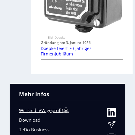
Bild: Doepke
Gründung am 3. Januar 1956
Doepke feiert 70-jähriges
Firmenjubiläum
Mehr Infos
Wir sind IVW geprüft!
Download
TeDo Business