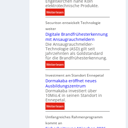
Engelskirchen nahe Köln
c
s
a
elektrotechnische Produkte.
h
E
t
:
Weiterlesen
n
n
e
N
i
e
n
Securiton entwickelt Technologie
e
k
r
u
weiter
g
e
Digitale Brandfrühesterkennung
y
mit Ansaugrauchmeldern
r
w
Die Ansaugrauchmelder-
I
i
Technologie (ASD) gilt seit
n
r
Jahrzehnten als Goldstandard
v
für die Brandfrühesterkennung.
d
e
z
:
Weiterlesen
s
u
D
t
r
Investment am Standort Ennepetal
i
i
e
Dormakaba eröffnet neues
g
t
i
Ausbildungszentrum
i
i
Dormakaba investiert über
g
t
o
10Mio.€ in seinen Standort in
e
a
n
Ennepetal.
n
l
s
:
Weiterlesen
e
e
p
D
n
B
a
Umfangreiches Rahmenprogramm
o
M
r
r
r
kommt an
a
a
t
m