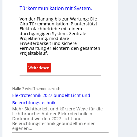
d
r
Türkommunikation mit System.
e
a
r
Von der Planung bis zur Wartung: Die
l
I
Gira Türkommunikation IP unterstützt
l
m
Elektrofachbetriebe mit einem
e
durchgängigen System. Zentrale
m
Projektierung, modulare
U
o
Erweiterbarkeit und sichere
n
b
Fernwartung erleichtern den gesamten
t
i
Projektablauf.
e
l
r
i
:
Weiterlesen
g
e
T
r
n
ü
ü
w
r
Halle 7 wird Themenbereich
n
i
k
Elektrotechnik 2027 bündelt Licht und
d
r
o
Beleuchtungstechnik
e
t
m
Mehr Sichtbarkeit und kürzere Wege für die
s
m
Lichtbranche: Auf der Elektrotechnik in
c
Dortmund werden 2027 Licht und
u
Beleuchtungstechnik gebündelt in einer
h
n
eigenen…
a
i
f