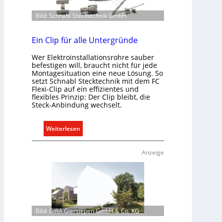
d
d
Bild: Schnabl Stecktechnik GmbH
e
r
r
e
E
Ein Clip für alle Untergründe
g
l
e
Wer Elektroinstallationsrohre sauber
e
l
befestigen will, braucht nicht für jede
k
n
Montagesituation eine neue Lösung. So
t
setzt Schnabl Stecktechnik mit dem FC
Flexi-Clip auf ein effizientes und
r
flexibles Prinzip: Der Clip bleibt, die
o
Steck-Anbindung wechselt.
m
o
:
Weiterlesen
b
E
i
i
l
Anzeige
n
i
C
t
l
ä
i
t
p
i
Bild: GIRA Giersiepen GmbH & Co. KG
f
n
ü