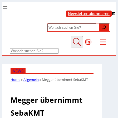
LinkedIn
Newsletter abonnieren
Search
LinkedIn
Search
NEWS
Home
»
Allgemein
»
Megger übernimmt SebaKMT
Megger übernimmt
SebaKMT