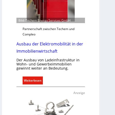
d
a
r
f
Bild: Techem Energy Services GmbH
s
g
Partnerschaft zwischen Techem und
e
Compleo
r
Ausbau der Elektromobilität in der
e
c
Immobilienwirtschaft
h
t
Der Ausbau von Ladeinfrastruktur in
Wohn- und Gewerbeimmobilien
e
gewinnt weiter an Bedeutung.
r
f
:
Weiterlesen
a
A
s
u
s
Anzeige
s
e
b
n
a
u
u
n