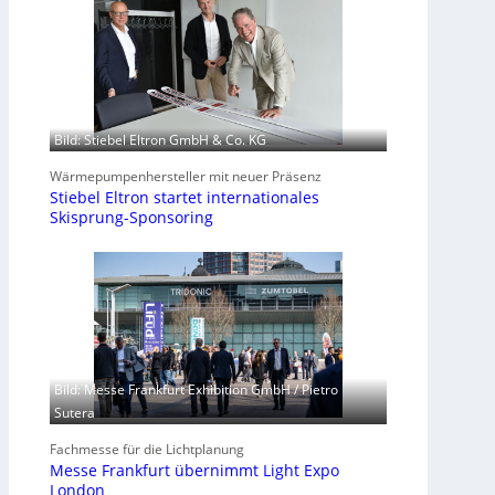
Bild: Stiebel Eltron GmbH & Co. KG
Wärmepumpenhersteller mit neuer Präsenz
Stiebel Eltron startet internationales
Skisprung-Sponsoring
Bild: Messe Frankfurt Exhibition GmbH / Pietro
Sutera
Fachmesse für die Lichtplanung
Messe Frankfurt übernimmt Light Expo
London