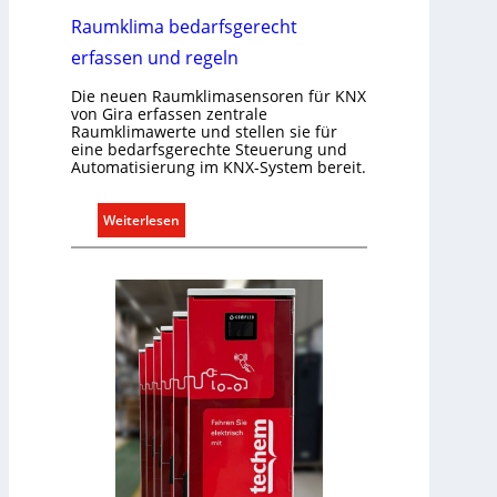
Raumklima bedarfsgerecht
erfassen und regeln
Die neuen Raumklimasensoren für KNX
von Gira erfassen zentrale
Raumklimawerte und stellen sie für
eine bedarfsgerechte Steuerung und
Automatisierung im KNX-System bereit.
:
Weiterlesen
R
a
u
m
k
l
i
m
a
b
e