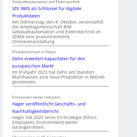
k
Gebäudeautomation und Elektrotechnik
t
a
VDI 3805 als Schlüssel für digitale
t
Produktdaten
i
Am Donnerstag, den 8. Oktober, veranstaltet
die Arbeitsgemeinschaft BIM
o
Gebäudeautomation und Elektrotechnik im
n
VDMA eine praxisorientierte
m
Onlineveranstaltung.
i
Produktionsstart in Piteşti
t
Dehn erweitert Kapazitäten für den
S
y
europäischen Markt
Im Frühjahr 2023 hat Dehn am Standort
s
Mühlhausen eine neue Produktion in Betrieb
t
genommen.
e
m
Emissionen weiter reduziert
.
Hager veröffentlicht Geschäfts- und
Nachhaltigkeitsbericht
Hager hat 2025 seine E3-Strategie (Ethics,
Employees, Environment) weiter
vorangetrieben.