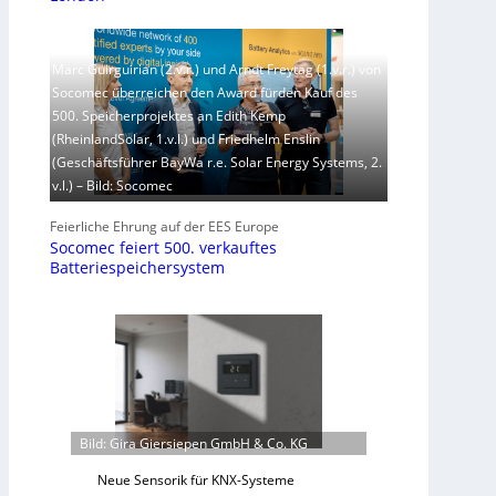
Marc Guirguirian (2.v.r.) und Arndt Freytag (1.v.r.) von
Socomec überreichen den Award fürden Kauf des
500. Speicherprojektes an Edith Kemp
(RheinlandSolar, 1.v.l.) und Friedhelm Enslin
(Geschäftsführer BayWa r.e. Solar Energy Systems, 2.
v.l.) – Bild: Socomec
Feierliche Ehrung auf der EES Europe
Socomec feiert 500. verkauftes
Batteriespeichersystem
Bild: Gira Giersiepen GmbH & Co. KG
Neue Sensorik für KNX-Systeme