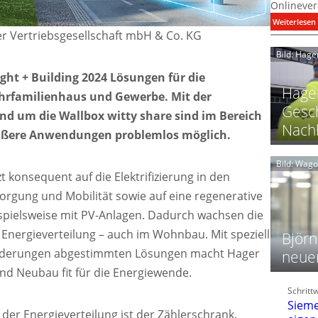
Onlinever
:
Weiterlesen
er Vertriebsgesellschaft mbH & Co. KG
i
Bild: Hage
I
ight + Building 2024 Lösungen für die
Hager
rfamilienhaus und Gewerbe. Mit der
Gesch
nd um die Wallbox witty share sind im Bereich
Nachh
größere Anwendungen problemlos möglich.
l
Bild: Wag
 konsequent auf die Elektrifizierung in den
l
rgung und Mobilität sowie auf eine regenerative
t
l
spielsweise mit PV-Anlagen. Dadurch wachsen die
Energieverteilung – auch im Wohnbau. Mit speziell
i
Björn
orderungen abgestimmten Lösungen macht Hager
neue
d Neubau fit für die Energiewende.
t
l
Schritt
f
Sieme
der Energieverteilung ist der Zählerschrank.