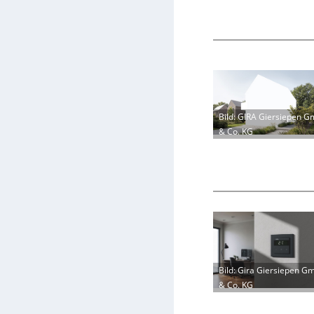
Bild: GIRA Giersiepen 
& Co. KG
Bild: Gira Giersiepen G
& Co. KG