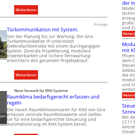
f
der I
ü
Moder
:
Weiterlesen
techn
r
D
erzeug
a
e
große
Anzeige
l
und Z
h
Türkommunikation mit System.
l
Weiterl
n
Von der Planung bis zur Wartung: Die Gira
e
Türkommunikation IP unterstützt
e
Modul
Elektrofachbetriebe mit einem durchgängigen
U
r
mit K
GmbH
System. Zentrale Projektierung, modulare
n
w
Erweiterbarkeit und sichere Fernwartung
Phoeni
t
erleichtern den gesamten Projektablauf.
e
dem C
e
Steuer
i
Gebäu
r
t
:
die ei
Weiterlesen
g
e
modula
T
r
und In
r
ü
verbin
ü
Neue Sensorik für KNX-Systeme
t
r
Weiterl
Raumklima bedarfsgerecht erfassen und
n
K
k
regeln
d
a
Steue
o
e
Die neuen Raumklimasensoren für KNX von Gira
p
Sonn
m
erfassen zentrale Raumklimawerte und stellen
mbH
Mit de
a
sie für eine bedarfsgerechte Steuerung und
m
CC11 b
z
Automatisierung im KNX-System bereit.
u
Antrie
i
Steue
n