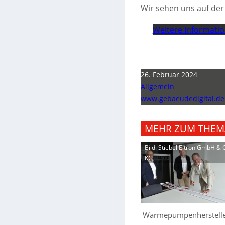
Wir sehen uns auf der L
Weitere Informati
26. Februar 2024
Allgemein
www.gebaeudedigital.de
MEHR ZUM THEM
Bild: Stiebel Eltron GmbH & 
KG
Wärmepumpenherstell