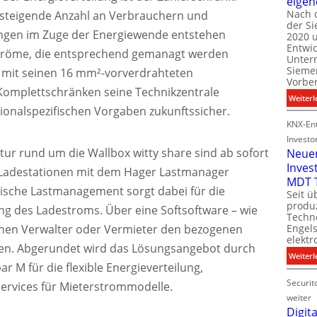
eigen
Nach 
steigende Anzahl an Verbrauchern und
der S
i
en im Zuge der Energiewende entstehen
2020 u
l
Entwi
röme, die entsprechend gemanagt werden
i
Unter
t
Sieme
mit seinen 16 mm²-vorverdrahteten
Vorbe
Komplettschränken seine Technikzentrale
l
Weiterl
t
onalspezifischen Vorgaben zukunftssicher.
KNX-Ent
Investo
tur rund um die Wallbox witty share sind ab sofort
Neue
Inves
0 Ladestationen mit dem Hager Lastmanager
t
MDT 
ische Lastmanagement sorgt dabei für die
Seit ü
t
produ
ng des Ladestroms. Über eine Softsoftware – wie
Techno
önnen Verwalter oder Vermieter den bezogenen
Engel
i
elektr
t
n. Abgerundet wird das Lösungsangebot durch
Weiterl
r M für die flexible Energieverteilung,
Securit
ervices für Mieterstrommodelle.
weiter
Digita