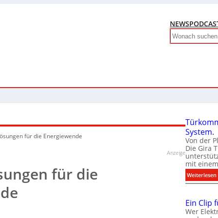
NEWS
PODCAS
Search
Türkomm
System.
ösungen für die Energiewende
Von der P
Die Gira 
Anzeige
unterstüt
mit eine
sungen für die
:
Weiterlesen
nde
Ein Clip 
Wer Elekt