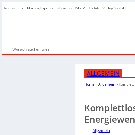
Datenschutzerklärung
Impressum
Download
Abo
Mediadaten
Verlag
Kontakt
Search
ALLGEMEIN
Home
»
Allgemein
»
Komplettl
Komplettlö
Energiewe
Allgemein