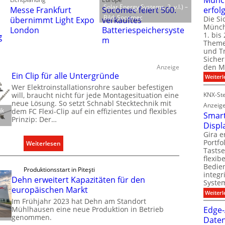
Solar Energy Systems, 2. v.l.) –
erfol
Messe Frankfurt
Socomec feiert 500.
Bild: Socomec
Die Si
übernimmt Light Expo
verkauftes
Münch
London
Batteriespeichersyste
1. bis 
g
m
Theme
und T
Sicher
den Mi
Anzeige
Ein Clip für alle Untergründe
Weiterl
Wer Elektroinstallationsrohre sauber befestigen
will, braucht nicht für jede Montagesituation eine
KNX-Ste
neue Lösung. So setzt Schnabl Stecktechnik mit
Anzeig
ik
dem FC Flexi-Clip auf ein effizientes und flexibles
Smart
Prinzip: Der…
Displ
Gira e
Portf
:
Weiterlesen
Tastse
E
flexib
i
Bedien
Produktionsstart in Piteşti
integr
n
Dehn erweitert Kapazitäten für den
System
C
europäischen Markt
Weiterl
l
Im Frühjahr 2023 hat Dehn am Standort
i
Mühlhausen eine neue Produktion in Betrieb
Edge-
genommen.
p
Daten