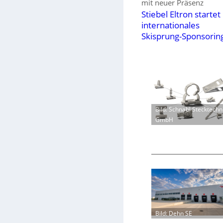
mit neuer Präsenz
Stiebel Eltron startet
internationales
Skisprung-Sponsorin
Bild: Schnabl Stecktechn
GmbH
Bild: Dehn SE