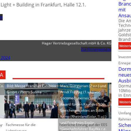
Bran
ight + Building in Frankfurt, Halle 12.1.
mit
Ansa
on
Die A
Techno
Jahrze
Goldst
Brand
Hager Vertriebsgesellschaft mbH & Co. KG
Weiterl
Zur Firmenwebsite
Investm
 2024
Ennepe
Dorma
A
neue
Ausb
Dorma
Co.
Bild: Messe Frankfurt Exhibition
Marc Guirguirian (2.v.r.) und
10Mio.
GmbH / Pietro Sutera
Arndt Freytag (1.v.r.) von
in Enn
Socomec überreichen den
Weiterl
Award fürden Kauf des 500.
Speicherprojektes an Edith
Umfang
Kemp (RheinlandSolar, 1.v.l.)
Rahmen
und Friedhelm Enslin
Siche
Fachmesse für die
Feierliche Ehrung auf der EES
er
(Geschäftsführer BayWa r.e.
Münc
Lichtplanung
Europe