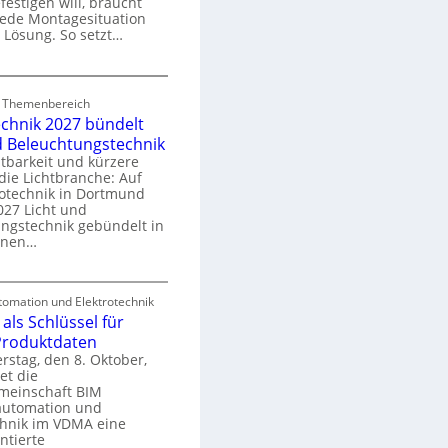
festigen will, braucht
o
 jede Montagesituation
m
 Lösung. So setzt…
m
u
E
n
d Themenbereich
n
k
echnik 2027 bündelt
C
a
d Beleuchtungstechnik
tbarkeit und kürzere
die Lichtbranche: Auf
p
rotechnik in Dortmund
o
27 Licht und
n
ngstechnik gebündelt in
ü
m
enen…
r
a
E
S
omation und Elektrotechnik
y
als Schlüssel für
e
e
s
 Produktdaten
k
U
stag, den 8. Oktober,
n
e
et die
r
m
meinschaft BIM
o
e
utomation und
r
chnik im VDMA eine
e
g
ntierte