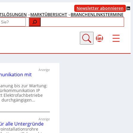
LinkedIn
Newsletter abonnieren
TS
LÖSUNGEN
MARKTÜBERSICHT
BRANCHENLINKS
TERMINE
LinkedIn
Anzeige
unikation mit
lanung bis zur Wartung:
Türkommunikation IP
zt Elektrofachbetriebe
m durchgängigen…
T
ü
Anzeige
für alle Untergründe
r
roinstallationsrohre
k