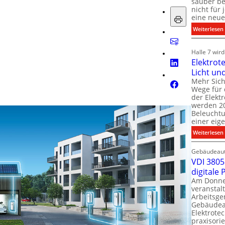
sauber be
nicht für
eine neue
:
Weiterlesen
i
i
Halle 7 wir
Elektrot
Licht un
l
t
Mehr Sich
i
Wege für 
i
der Elekt
werden 20
f
Beleuchtu
einer eig
i
:
Weiterlesen
t
l
Gebäudeaut
l
l
VDI 3805 
digitale
t
Am Donner
t
veranstalt
t
Arbeitsge
.
Gebäudea
t
Elektrote
praxisorie