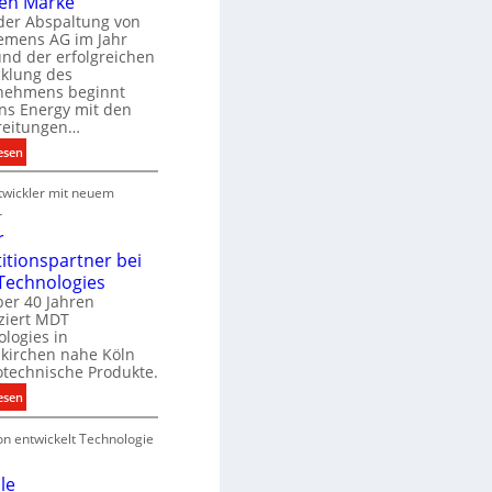
en Marke
B
der Abspaltung von
d
e
iemens AG im Jahr
nd der erfolgreichen
g
cklung des
e
nehmens beginnt
u
ns Energy mit den
c
a
reitungen…
h
:
esen
e
S
u
P
wickler mit neuem
i
n
r
e
r
g
o
m
r
s
d
e
titionspartner bei
u
n
Technologies
e
k
s
ber 40 Jahren
c
ziert MDT
E
h
d
logies in
n
n
skirchen nahe Köln
a
e
otechnische Produkte.
r
k
e
:
esen
g
n
N
y
on entwickelt Technologie
e
w
u
i
e
le
r