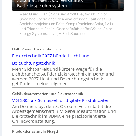
Socomec feiert 500. verkauftes
Batteriespeichersystem
Marc Guirguirian (2.v.r.) und Arndt Freytag (1.v.r.) von
Socomec überreichen den Award fürden Kauf des 500.
Speicherprojektes an Edith Kemp (RheinlandSolar, 1.v.l.)
und Friedhelm Enslin (Geschäftsführer BayWa r.e. Solar
Energy Systems, 2. v.l.) – Bild: Socomec
Halle 7 wird Themenbereich
Elektrotechnik 2027 bündelt Licht und
Beleuchtungstechnik
Mehr Sichtbarkeit und kürzere Wege für die
Lichtbranche: Auf der Elektrotechnik in Dortmund
werden 2027 Licht und Beleuchtungstechnik
gebündelt in einer eigenen…
Gebäudeautomation und Elektrotechnik
VDI 3805 als Schlüssel für digitale Produktdaten
Am Donnerstag, den 8. Oktober, veranstaltet die
Arbeitsgemeinschaft BIM Gebäudeautomation und
Elektrotechnik im VDMA eine praxisorientierte
Onlineveranstaltung.
Produktionsstart in Piteşti