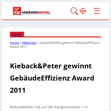
LinkedIn
NEWS
Home
»
Allgemein
»
Kieback&Peter gewinnt GebäudeEffizienz
Award 2011
Kieback&Peter gewinnt
GebäudeEffizienz Award
2011
Kieback&Peter hat auf der Kongressmesse 1 in