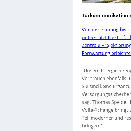
Türkommunikation m
Von der Planung bis z
unterstützt Elektrofa
Zentrale Projektierun
Fernwartung erleichte
„Unsere Energieerzeug
Verbrauch ebenfalls. E
Sie sind keine Ergänz
Versorgungssicherheit
sagt Thomas Speidel, 
Volta-Xchange bringt 
Teil moderner und resi
bringen.“