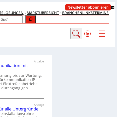
LinkedIn
Newsletter abonnieren
TS
LÖSUNGEN
MARKTÜBERSICHT
BRANCHENLINKS
TERMINE
LinkedIn
Anzeige
unikation mit
lanung bis zur Wartung:
Türkommunikation IP
zt Elektrofachbetriebe
m durchgängigen…
T
ü
Anzeige
für alle Untergründe
r
roinstallationsrohre
k