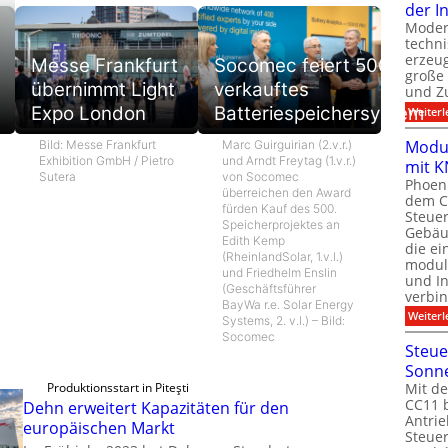
der I
Moder
techn
erzeug
Messe Frankfurt
Socomec feiert 500.
große
übernimmt Light
verkauftes
und Z
Expo London
Batteriespeichersystem
Weiterl
Modul
Bild: Messe Frankfurt
Marc Guirguirian (2.v.r.)
Exhibition GmbH / Pietro
und Arndt Freytag (1.v.r.)
mit K
Sutera
von Socomec
Phoeni
überreichen den Award
dem C
fürden Kauf des 500.
Steuer
Speicherprojektes an
Gebäu
Edith Kemp
die ei
(RheinlandSolar, 1.v.l.)
modula
und Friedhelm Enslin
und In
(Geschäftsführer
verbin
BayWa r.e. Solar Energy
Weiterl
Systems, 2. v.l.) – Bild:
Socomec
Steue
Sonn
Produktionsstart in Piteşti
Mit de
CC11 b
Dehn erweitert Kapazitäten für den
Antrie
europäischen Markt
Steue