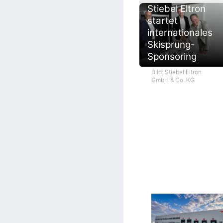
Stiebel Eltron
startet
internationales
Skisprung-
Sponsoring
Bild: Stiebel Eltron
GmbH & Co. KG