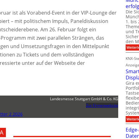
erfol
Die Si
bruar ist als Vorabend-Event in der VIP-Lounge der
Münch
iert – mit politischem Impuls, Paneldiskussion
1. bis 
Theme
tscheiderebene. Am 26. Februar folgt ein
und T
Sicher
rogramm mit zwei parallelen Strängen, das
den Mi
en und Umsetzungsfragen in den Mittelpunkt
Weiterl
ationen zu Tickets und dem vollständigen
KNX-Ste
essierte unter auf der Webseite der
Anzeig
Smart
Displ
Gira e
Portf
Tastse
flexib
Landesmesse Stuttgart GmbH & Co. KG
Bedien
Zur Firmenwebsite
integr
System
ter 2 2026
Weiterl
Edge-
A
Daten