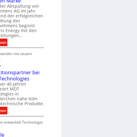
en Marke
B
der Abspaltung von
d
e
iemens AG im Jahr
nd der erfolgreichen
g
cklung des
e
nehmens beginnt
u
ns Energy mit den
c
a
reitungen…
h
:
esen
e
S
u
P
wickler mit neuem
i
n
r
e
r
g
o
m
r
s
d
e
titionspartner bei
u
n
Technologies
e
k
s
ber 40 Jahren
c
ziert MDT
E
h
d
logies in
n
n
skirchen nahe Köln
a
e
otechnische Produkte.
r
k
e
:
esen
g
n
N
y
on entwickelt Technologie
e
w
u
i
e
le
r