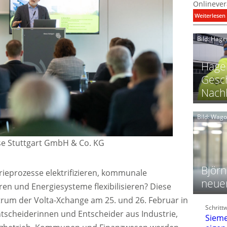
Onlinever
:
Weiterlesen
i
Bild: Hage
I
Hager
Gesch
Nachh
l
Bild: Wag
l
se Stuttgart GmbH & Co. KG
t
l
i
Björn
rieprozesse elektrifizieren, kommunale
neue
ren und Energiesysteme flexibilisieren? Diese
t
l
rum der Volta-Xchange am 25. und 26. Februar in
Schritt
f
ntscheiderinnen und Entscheider aus Industrie,
Sieme