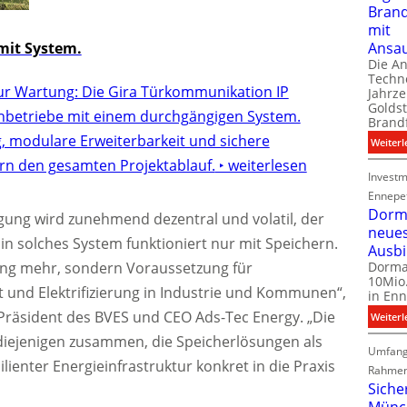
Bran
mit
Ansa
it System.
Die A
Techno
ur Wartung: Die Gira Türkommunikation IP
Jahrze
Goldst
chbetriebe mit einem durchgängigen System.
Brand
g, modulare Erweiterbarkeit und sichere
Weiterl
rn den gesamten Projektablauf.
‣ weiterlesen
Investm
Ennepe
Dorma
ung wird zunehmend dezentral und volatil, der
neue
in solches System funktioniert nur mit Speichern.
Ausb
ung mehr, sondern Voraussetzung für
Dorma
10Mio.
 und Elektrifizierung in Industrie und Kommunen“,
in Enn
Präsident des BVES und CEO Ads-Tec Energy. „Die
Weiterl
diejenigen zusammen, die Speicherlösungen als
Umfang
lienter Energieinfrastruktur konkret in die Praxis
Rahmen
Siche
Münc