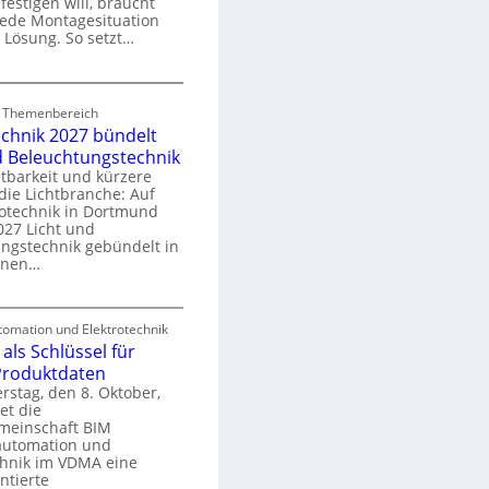
festigen will, braucht
o
 jede Montagesituation
m
 Lösung. So setzt…
m
u
E
n
d Themenbereich
n
k
echnik 2027 bündelt
C
a
d Beleuchtungstechnik
tbarkeit und kürzere
die Lichtbranche: Auf
p
rotechnik in Dortmund
o
27 Licht und
n
ngstechnik gebündelt in
ü
m
enen…
r
a
E
S
omation und Elektrotechnik
y
als Schlüssel für
e
e
s
 Produktdaten
k
U
stag, den 8. Oktober,
n
e
et die
r
m
meinschaft BIM
o
e
utomation und
r
chnik im VDMA eine
e
g
ntierte