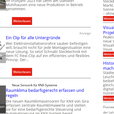
Im Frühjahr 2023 hat Dehn am Standort
Steck
Mühlhausen eine neue Produktion in Betrieb
Markt,
genommen.
Sonnen
– ohn
Weiterl
:
Weiterlesen
D
Visua
e
Proje
Anzeige
Peaknx
h
Ein Clip für alle Untergründe
neue V
n
Wer Elektroinstallationsrohre sauber befestigen
Visual
will, braucht nicht für jede Montagesituation eine
e
Youvi.
neue Lösung. So setzt Schnabl Stecktechnik mit
r
Weiterl
ik
dem FC Flexi-Clip auf ein effizientes und flexibles
w
Prinzip: Der…
Histo
e
mach
i
:
Weiterlesen
Städte
t
Leuch
E
e
beibeh
i
gleich
r
Neue Sensorik für KNX-Systeme
n
digita
Raumklima bedarfsgerecht erfassen und
t
nutze
C
regeln
K
Weiterl
l
Die neuen Raumklimasensoren für KNX von Gira
a
i
erfassen zentrale Raumklimawerte und stellen
p
mbH
Flussw
sie für eine bedarfsgerechte Steuerung und
p
a
der Lah
Automatisierung im KNX-System bereit.