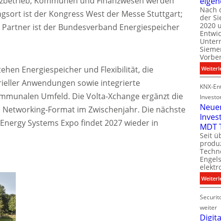
etzbetrieb, Kommunen und Finanzwesen werden
eigen
Nach 
ngsort ist der Kongress West der Messe Stuttgart;
der S
i
2020 u
l
er Partner ist der Bundesverband Energiespeicher
Entwi
i
Unter
t
Sieme
Vorbe
l
ehen Energiespeicher und Flexibilität, die
Weiterl
t
trieller Anwendungen sowie integrierte
KNX-Ent
ommunalen Umfeld. Die Volta-Xchange ergänzt die
Investo
Neue
nd Networking-Format im Zwischenjahr. Die nächste
Inves
t
 Energy Systems Expo findet 2027 wieder in
MDT 
Seit ü
t
produ
Techno
Engel
i
elektr
t
Weiterl
Securit
weiter
Digita