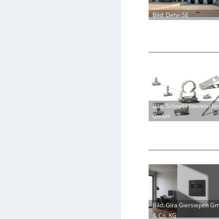
Bild: Dehn SE
Bild: Schnabl Stecktechn
GmbH
Bild: Gira Giersiepen G
& Co. KG