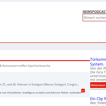
NEWS
PODCAS
Search
Türkomm
System.
e & Kommunen treffen Speicherbranche
Von der P
Die Gira 
unterstüt
mit eine
m 25. und 26. Februar in Stuttgart (Messe Stuttgart, Congress
:
Weiterlesen
200 Entscheider aus Industrie, Energiewirtschaft,
e von Künstlicher Intelligenz erstellt und können Fehler enthalten.
 Finanzwesen zusammen. Im Mittelpunkt stehen
itätslösungen, die Elektrifizierung industrieller Anwendungen
Ein Clip 
Energieprojekte. Ideeller und fachlicher Partner ist der
Wer Elekt