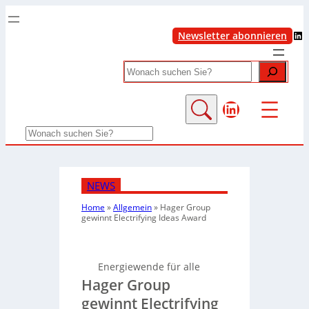
LinkedIn
Newsletter abonnieren
Search
LinkedIn
Search
NEWS
Home
»
Allgemein
»
Hager Group
gewinnt Electrifying Ideas Award
Energiewende für alle
Hager Group
gewinnt Electrifying