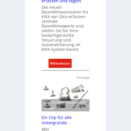
erfassen und regeln
t
Die neuen
K
Raumklimasensoren für
a
KNX von Gira erfassen
zentrale
p
Raumklimawerte und
a
stellen sie für eine
z
bedarfsgerechte
Steuerung und
i
Automatisierung im
t
KNX-System bereit.
ä
t
:
Weiterlesen
e
R
n
a
f
Anzeige
u
ü
m
r
k
d
l
e
Bild: Schnabl Stecktechnik
i
n
GmbH
m
e
Ein Clip für alle
a
u
Untergründe
b
r
Wer
e