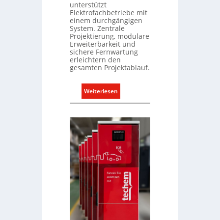
unterstützt
l
n
Elektrofachbetriebe mit
e
d
einem durchgängigen
U
r
System. Zentrale
n
Projektierung, modulare
e
Erweiterbarkeit und
t
g
sichere Fernwartung
e
e
erleichtern den
r
gesamten Projektablauf.
l
g
n
r
:
Weiterlesen
ü
T
n
ü
d
r
e
k
o
m
m
u
n
i
k
a