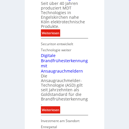
Seit über 40 Jahren
s
n
d
produziert MDT
E
i
a
Technologies in
n
k
t
Engelskirchen nahe
e
Köln elektrotechnische
e
r
Produkte.
n
g
:
Weiterlesen
y
N
w
Securiton entwickelt
e
i
u
Technologie weiter
r
e
Digitale
d
Brandfrühesterkennung
r
z
mit
I
u
Ansaugrauchmeldern
n
r
Die
v
Ansaugrauchmelder-
e
e
Technologie (ASD) gilt
i
s
seit Jahrzehnten als
g
t
Goldstandard für die
e
Brandfrühesterkennung
i
n
.
t
e
i
:
Weiterlesen
n
o
D
M
n
Investment am Standort
i
a
s
g
Ennepetal