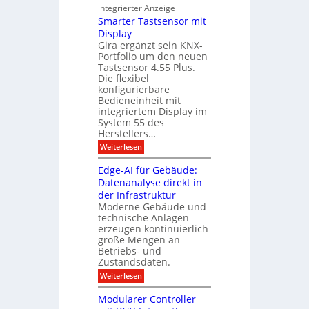
h
integrierter Anzeige
n
s
n
e
Smarter Tastsensor mit
e
g
r
Display
u
h
m
Gira ergänzt sein KNX-
e
e
i
Portfolio um den neuen
i
s
t
t
Tastsensor 4.55 Plus.
A
s
Die flexibel
A
e
u
konfigurierbare
n
x
Bedieneinheit mit
s
p
s
integriertem Display im
o
b
a
System 55 des
M
i
u
Herstellers…
ü
l
n
g
:
Weiterlesen
c
d
r
S
h
m
u
Edge-AI für Gebäude:
a
e
a
n
n
Datenanalyse direkt in
u
r
2
g
der Infrastruktur
t
c
0
e
s
Moderne Gebäude und
h
2
r
technische Anlagen
z
6
m
T
erzeugen kontinuierlich
g
e
a
e
e
große Mengen an
s
n
l
h
Betriebs- und
t
t
t
Zustandsdaten.
d
s
e
r
e
e
:
Weiterlesen
r
n
u
E
f
r
s
d
o
m
Modularer Controller
n
o
g
l