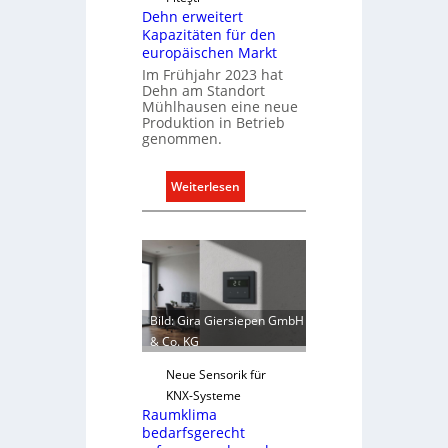
Dehn erweitert
Kapazitäten für den
europäischen Markt
Im Frühjahr 2023 hat
Dehn am Standort
Mühlhausen eine neue
Produktion in Betrieb
genommen.
:
Weiterlesen
D
e
h
n
e
r
Bild: Gira Giersiepen GmbH
w
& Co. KG
e
i
Neue Sensorik für
t
KNX-Systeme
Raumklima
e
bedarfsgerecht
r