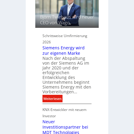
L
l
t
i
ü
c
s
Björn Twiehaus wird neuer
h
s
CEO von Wago
t
e
u
l
Schrittweise Umfirmierung
n
f
2026
d
ü
Siemens Energy wird
B
r
zur eigenen Marke
e
d
Nach der Abspaltung
l
i
von der Siemens AG im
e
g
Jahr 2020 und der
u
i
erfolgreichen
c
Entwicklung des
t
Unternehmens beginnt
h
a
Siemens Energy mit den
t
l
Vorbereitungen…
u
e
:
Weiterlesen
n
P
S
g
r
KNX-Entwickler mit neuem
i
s
o
e
t
Investor
d
m
Neuer
e
u
Investitionspartner bei
e
c
k
MDT Technologies
n
h
t