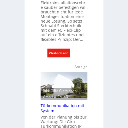
o
Elektroinstallationsrohr
d
e sauber befestigen will,
p
braucht nicht für jede
a
ä
Montagesituation eine
r
i
neue Lösung. So setzt
f
s
Schnabl Stecktechnik
s
mit dem FC Flexi-Clip
c
auf ein effizientes und
g
h
flexibles Prinzip: Der…
e
e
r
n
:
Weiterlesen
e
M
E
c
a
i
h
Anzeige
r
n
t
k
C
e
t
l
r
i
f
Bild: GIRA Giersiepen
p
a
GmbH & Co. KG
f
s
Türkommunikation mit
ü
s
System.
r
e
Von der Planung bis zur
a
n
Wartung: Die Gira
l
u
Türkommunikation IP