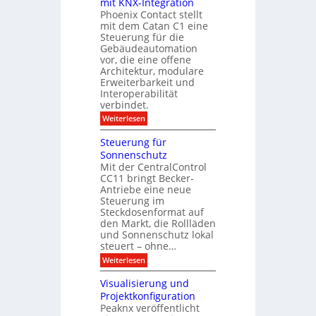
mit KNX-Integration
r
e
g
m
Phoenix Contact stellt
-
r
i
mit dem Catan C1 eine
A
e
t
I
Steuerung für die
i
D
f
c
Gebäudeautomation
i
ü
h
vor, die eine offene
s
r
z
Architektur, modulare
p
G
u
l
Erweiterbarkeit und
e
E
a
Interoperabilität
b
n
y
verbindet.
ä
d
u
e
:
Weiterlesen
d
M
e
o
Steuerung für
:
d
D
Sonnenschutz
u
a
Mit der CentralControl
l
t
CC11 bringt Becker-
a
e
r
Antriebe eine neue
n
e
Steuerung im
a
r
Steckdosenformat auf
n
C
a
den Markt, die Rollläden
o
l
und Sonnenschutz lokal
n
y
steuert – ohne…
t
s
r
:
Weiterlesen
e
o
S
d
l
t
i
Visualisierung und
l
e
r
Projektkonfiguration
e
u
e
r
Peaknx veröffentlicht
e
k
m