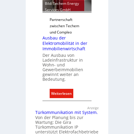
t
Bild: Techem Energy
i
Services GmbH
o
Partnerschaft
n
zwischen Techem
m
und Compleo
i
Ausbau der
t
Elektromobilität in der
S
Immobilienwirtschaft
y
Der Ausbau von
s
Ladeinfrastruktur in
Wohn- und
t
Gewerbeimmobilien
e
gewinnt weiter an
m
Bedeutung.
.
:
Weiterlesen
A
u
Anzeige
Türkommunikation mit System.
s
Von der Planung bis zur
b
Wartung: Die Gira
a
Türkommunikation IP
u
unterstützt Elektrofachbetriebe