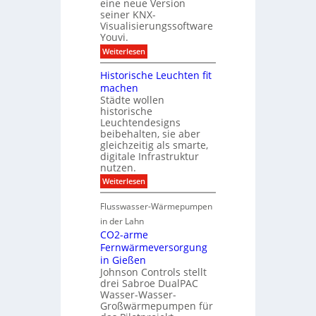
eine neue Version
r
t
i
u
seiner KNX-
i
t
n
n
Visualisierungssoftware
K
g
d
Youvi.
N
f
e
X
:
Weiterlesen
ü
r
-
V
r
I
I
i
S
Historische Leuchten fit
n
n
s
o
f
machen
t
u
n
r
e
Städte wollen
a
n
a
g
historische
l
e
s
r
i
n
Leuchtendesigns
t
a
s
s
beibehalten, sie aber
r
t
i
c
u
gleichzeitig als smarte,
i
e
h
k
digitale Infrastruktur
o
r
u
t
nutzen.
n
u
t
u
n
z
:
Weiterlesen
r
g
H
u
i
Flusswasser-Wärmepumpen
n
s
d
t
in der Lahn
P
o
CO2-arme
r
r
Fernwärmeversorgung
o
i
j
in Gießen
s
e
c
Johnson Controls stellt
k
h
drei Sabroe DualPAC
t
e
Wasser-Wasser-
k
L
Großwärmepumpen für
o
e