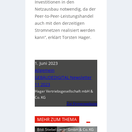
Investitionen in den
Netzausbau notwendig, da der
Peer-to-Peer-Leistungshandel
auch mit den derzeitigen
Stromnetzen realisiert werden
kann“, erklärt Torsten Hager.
1. Juni 2023
Allgemein
GEBÄUDEDIGITAL Newsletter
11 2023
Hager Vertriebsgesellschaft mbH &
Co. KG
Zur Firmenwebsite
MEHR ZUM THEMA
Bild: Stiebel Eltron GmbH & Co. KG