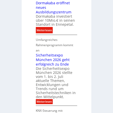
r
p
i
Dormakaba eröffnet
k
a
neues
t
e
r
Ausbildungszentrum
a
Dormakaba investiert
t
l
über 10Mio.€ in seinen
n
e
Standort in Ennepetal.
e
B
:
Weiterlesen
r
r
D
b
a
Umfangreiches
o
e
n
r
Rahmenprogramm kommt
i
d
m
M
an
f
a
Sicherheitsexpo
D
r
k
München 2026 geht
T
ü
a
erfolgreich zu Ende
T
h
Die Sicherheitsexpo
b
e
e
München 2026 stellte
a
c
s
vom 1. bis 2. Juli
e
h
t
aktuelle Themen,
r
n
e
Entwicklungen und
ö
Trends rund um
o
r
Sicherheitstechniken in
f
l
k
den Mittelpunkt.
f
o
e
:
Weiterlesen
n
g
n
S
e
i
n
i
KNX-Steuerung mit
t
c
e
u