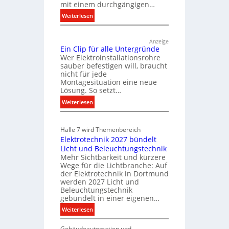
mit einem durchgängigen…
d
:
e
Weiterlesen
T
r
ü
E
Anzeige
r
l
Ein Clip für alle Untergründe
k
Wer Elektroinstallationsrohre
e
o
sauber befestigen will, braucht
k
nicht für jede
m
t
Montagesituation eine neue
m
Lösung. So setzt…
r
u
:
o
Weiterlesen
n
E
m
i
i
k
o
Halle 7 wird Themenbereich
n
a
b
Elektrotechnik 2027 bündelt
C
t
i
Licht und Beleuchtungstechnik
l
i
l
Mehr Sichtbarkeit und kürzere
i
o
Wege für die Lichtbranche: Auf
i
p
n
der Elektrotechnik in Dortmund
t
f
m
werden 2027 Licht und
ä
Beleuchtungstechnik
ü
i
gebündelt in einer eigenen…
t
r
t
a
i
:
Weiterlesen
S
l
E
y
n
l
Gebäudeautomation und
l
s