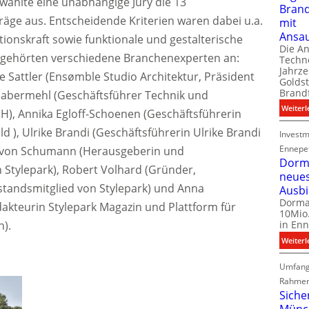
wählte eine unabhängige Jury die 13
Bran
äge aus. Entscheidende Kriterien waren dabei u.a.
mit
Ansa
tionskraft sowie funktionale und gestalterische
Die A
y gehörten verschiedene Branchenexperten an:
Techno
Jahrze
Sattler (Ensømble Studio Architektur, Präsident
Goldst
Brand
Habermehl (Geschäftsführer Technik und
Weiterl
H), Annika Egloff-Schoenen (Geschäftsführerin
ld ), Ulrike Brandi (Geschäftsführerin Ulrike Brandi
Investm
Ennepe
ka von Schumann (Herausgeberin und
Dorma
 Stylepark), Robert Volhard (Gründer,
neue
tandsmitglied von Stylepark) und Anna
Ausb
Dorma
kteurin Stylepark Magazin und Plattform für
10Mio.
n).
in Enn
Weiterl
Umfang
Rahmen
Siche
Münc