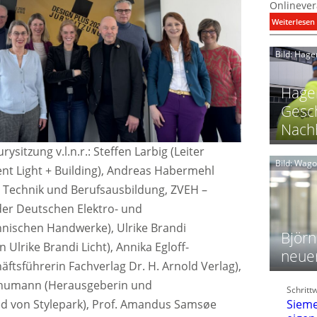
Onlinever
:
Weiterlesen
i
Bild: Hage
I
Hager
Gesch
Nachh
l
ysitzung v.l.n.r.: Steffen Larbig (Leiter
Bild: Wag
 Light + Building), Andreas Habermehl
 Technik und Berufsausbildung, ZVEH –
l
t
der Deutschen Elektro- und
l
nischen Handwerke), Ulrike Brandi
i
Björn
 Ulrike Brandi Licht), Annika Egloff-
neue
ftsführerin Fachverlag Dr. H. Arnold Verlag),
t
l
chumann (Herausgeberin und
Schritt
f
ed von Stylepark), Prof. Amandus Samsøe
Sieme