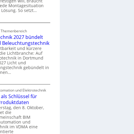
festigen will, braucht
o
 jede Montagesituation
m
 Lösung. So setzt…
m
u
E
n
d Themenbereich
n
k
echnik 2027 bündelt
C
a
d Beleuchtungstechnik
tbarkeit und kürzere
die Lichtbranche: Auf
p
rotechnik in Dortmund
o
27 Licht und
n
ngstechnik gebündelt in
ü
m
enen…
r
a
E
S
omation und Elektrotechnik
y
als Schlüssel für
e
e
s
 Produktdaten
k
U
stag, den 8. Oktober,
n
e
et die
r
m
meinschaft BIM
o
e
utomation und
r
chnik im VDMA eine
e
g
ntierte