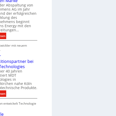
en Marke
B
der Abspaltung von
d
e
iemens AG im Jahr
nd der erfolgreichen
g
cklung des
e
nehmens beginnt
u
ns Energy mit den
c
a
reitungen…
h
:
esen
e
S
u
P
wickler mit neuem
i
n
r
e
r
g
o
m
r
s
d
e
titionspartner bei
u
n
Technologies
e
k
s
ber 40 Jahren
c
ziert MDT
E
h
d
logies in
n
n
skirchen nahe Köln
a
e
otechnische Produkte.
r
k
e
:
esen
g
n
N
y
on entwickelt Technologie
e
w
u
i
e
le
r