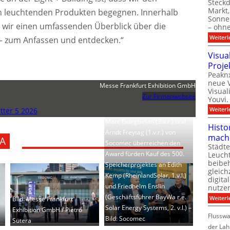
Steck
Markt,
n leuchtenden Produkten begegnen. Innerhalb
Sonnen
 wir einen umfassenden Überblick über die
– ohn
Weiterl
– zum Anfassen und entdecken.“
Visua
Proje
Peaknx
neue V
Messe Frankfurt Exhibition GmbH
Visual
Zur Firmenwebsite
Youvi.
Weiterl
ter 5 2026
Marc Guirguirian (2.v.r.) und
Histo
Arndt Freytag (1.v.r.) von
mach
A
Socomec überreichen den
Städte
Award fürden Kauf des 500.
Leuch
beibeh
Speicherprojektes an Edith
gleich
Kemp (RheinlandSolar, 1.v.l.)
digita
und Friedhelm Enslin
nutze
(Geschäftsführer BayWa r.e.
Weiterl
Bild: Messe Frankfurt
Solar Energy Systems, 2. v.l.) –
Exhibition GmbH / Pietro
Flussw
Bild: Socomec
Sutera
der Lah