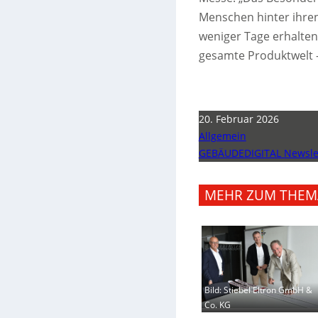
Menschen hinter ihre
weniger Tage erhalten
gesamte Produktwelt 
20. Februar 2026
Allgemein
GEBÄUDEDIGITAL Newslet
MEHR ZUM THEM
Bild: Stiebel Eltron GmbH &
Co. KG