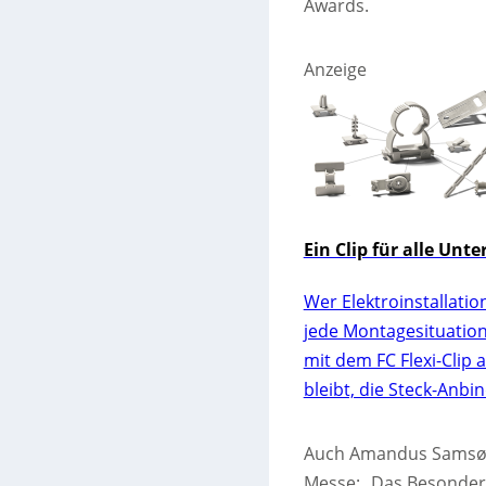
Awards.
Anzeige
Ein Clip für alle Unt
Wer Elektroinstallatio
jede Montagesituation
mit dem FC Flexi-Clip a
bleibt, die Steck-Anbi
Auch Amandus Samsøe 
Messe: „Das Besondere 