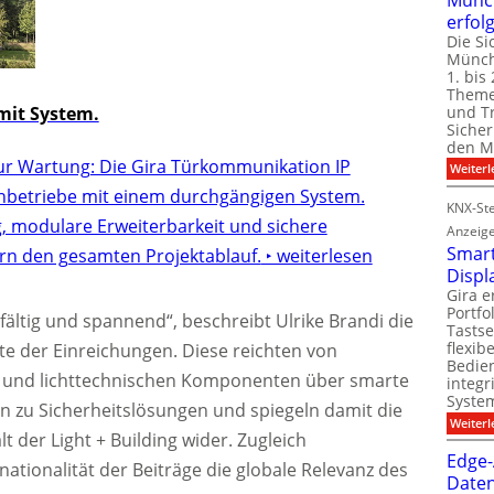
erfol
Die Si
Münch
1. bis 
Theme
und T
it System.
Sicher
den Mi
ur Wartung: Die Gira Türkommunikation IP
Weiterl
chbetriebe mit einem durchgängigen System.
KNX-Ste
g, modulare Erweiterbarkeit und sichere
Anzeig
Smart
rn den gesamten Projektablauf.
‣ weiterlesen
Displ
Gira e
Portf
elfältig und spannend“, beschreibt Ulrike Brandi die
Tastse
flexib
te der Einreichungen. Diese reichten von
Bedien
 und lichttechnischen Komponenten über smarte
integr
System
n zu Sicherheitslösungen und spiegeln damit die
Weiterl
 der Light + Building wider. Zugleich
Edge-
rnationalität der Beiträge die globale Relevanz des
Daten