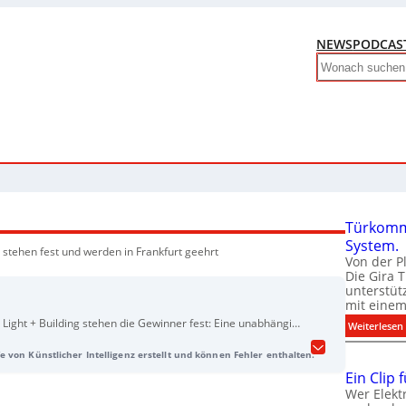
NEWS
PODCAS
Search
Türkomm
System.
stehen fest und werden in Frankfurt geehrt
Von der P
Die Gira 
unterstüt
mit eine
Light + Building stehen die Gewinner fest: Eine unabhängige
:
Weiterlesen
hungen 13 Preisträger ausgewählt. Bewertet wurden unter
e von Künstlicher Intelligenz erstellt und können Fehler enthalten.
vationskraft sowie funktionale und gestalterische Qualität.
am ersten Messetag, 8. März, um 13 Uhr auf der Design Plaza
Ein Clip 
tatt. Die ausgezeichneten Produkte werden zudem auf dem
Wer Elekt