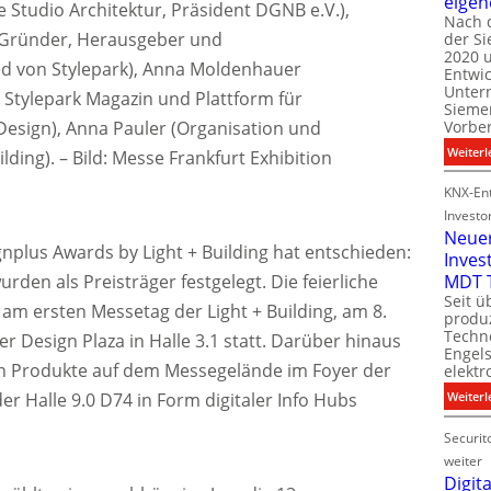
eigen
e Studio Architektur, Präsident DGNB e.V.),
Nach 
(Gründer, Herausgeber und
der S
i
2020 u
l
ed von Stylepark), Anna Moldenhauer
Entwi
i
Unter
 Stylepark Magazin und Plattform für
t
Sieme
Design), Anna Pauler (Organisation und
Vorbe
l
Weiterl
ilding). – Bild: Messe Frankfurt Exhibition
t
KNX-Ent
Investo
Neue
nplus Awards by Light + Building hat entschieden:
Inves
t
rden als Preisträger festgelegt. Die feierliche
MDT 
Seit ü
 am ersten Messetag der Light + Building, am 8.
t
produ
Techno
r Design Plaza in Halle 3.1 statt. Darüber hinaus
Engel
n Produkte auf dem Messegelände im Foyer der
i
elektr
t
der Halle 9.0 D74 in Form digitaler Info Hubs
Weiterl
Securit
weiter
Digita