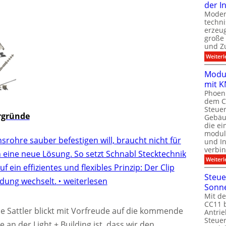
der I
Moder
techn
erzeug
große
und Z
Weiterl
Modul
mit K
Phoeni
dem C
Steuer
ergründe
Gebäu
die ei
modula
nsrohre sauber befestigen will, braucht nicht für
und In
verbin
 eine neue Lösung. So setzt Schnabl Stecktechnik
Weiterl
uf ein effizientes und flexibles Prinzip: Der Clip
Steue
ndung wechselt.
‣ weiterlesen
Sonn
Mit de
CC11 b
Sattler blickt mit Vorfreude auf die kommende
Antrie
Steue
an der Light + Building ist, dass wir den