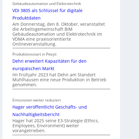
l
Gebäudeautomation und Elektrotechnik
e
e
VDI 3805 als Schlüssel für digitale
l
k
n
Produktdaten
t
Am Donnerstag, den 8. Oktober, veranstaltet
die Arbeitsgemeinschaft BIM
r
Gebäudeautomation und Elektrotechnik im
o
VDMA eine praxisorientierte
m
Onlineveranstaltung.
o
Produktionsstart in Piteşti
b
Dehn erweitert Kapazitäten für den
i
l
europäischen Markt
Im Frühjahr 2023 hat Dehn am Standort
i
Mühlhausen eine neue Produktion in Betrieb
t
genommen.
ä
t
Emissionen weiter reduziert
i
Hager veröffentlicht Geschäfts- und
n
d
Nachhaltigkeitsbericht
e
Hager hat 2025 seine E3-Strategie (Ethics,
Employees, Environment) weiter
r
vorangetrieben.
I