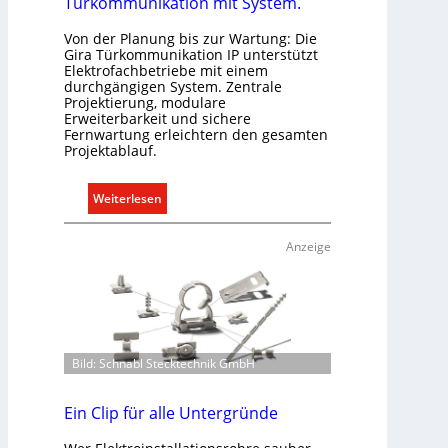
Türkommunikation mit System.
Von der Planung bis zur Wartung: Die
Gira Türkommunikation IP unterstützt
Elektrofachbetriebe mit einem
durchgängigen System. Zentrale
Projektierung, modulare
Erweiterbarkeit und sichere
Fernwartung erleichtern den gesamten
Projektablauf.
:
Weiterlesen
T
ü
Anzeige
r
k
o
m
m
Bild: Schnabl Stecktechnik GmbH
u
n
i
Ein Clip für alle Untergründe
k