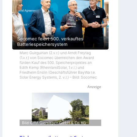
Socomec feiert 500. verkauftes
Batteriespeichersystem
Marc Guirguirian (2.v.r.) und Arndt Freytag
(1.v.r.) von Socomec überreichen den Award
fürden Kauf des 500. Speicherprojektes an
Edith Kemp (RheinlandSolar, 1.v.l.) und
Friedhelm Enslin (Geschäftsführer BayWa r.e.
Solar Energy Systems, 2. v.l.) – Bild: Socomec
Anzeige
Bild: GIRA Giersiepen GmbH & Co. KG