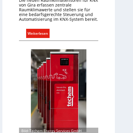
Die neuen Raumklimasensoren für KNX
U
von Gira erfassen zentrale
Raumklimawerte und stellen sie für
n
eine bedarfsgerechte Steuerung und
t
Automatisierung im KNX-System bereit.
e
r
:
Weiterlesen
g
R
r
a
ü
u
n
m
d
k
e
l
i
m
a
b
e
d
a
r
f
Bild: Techem Energy Services GmbH
s