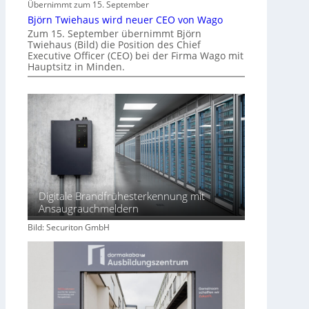
m
Übernimmt zum 15. September
m
Björn Twiehaus wird neuer CEO von Wago
o
Zum 15. September übernimmt Björn
Twiehaus (Bild) die Position des Chief
b
Executive Officer (CEO) bei der Firma Wago mit
i
Hauptsitz in Minden.
l
i
e
n
w
i
r
t
s
Digitale Brandfrühesterkennung mit
c
Ansaugrauchmeldern
h
Bild: Securiton GmbH
a
f
t