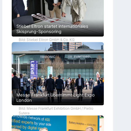
Stiebel Eltron startet internationales
Skisprung-Sponsoring
Bild: Stiebel Eltron GmbH & Co. KG
Messe Frankfurt übernimmt Light Expo
London
Bild: Messe Frankfurt Exhibition GmbH / Pietro
Sutera