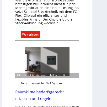
Wer Elektroinstallationsrohre sauber
a
befestigen will, braucht nicht für jede
t
Montagesituation eine neue Lösung. So
i
setzt Schnabl Stecktechnik mit dem FC
Flexi-Clip auf ein effizientes und
o
flexibles Prinzip: Der Clip bleibt, die
n
Steck-Anbindung wechselt.
m
i
:
Weiterlesen
t
E
S
i
y
n
s
C
t
l
e
i
m
p
.
f
Bild: Gira Giersiepen GmbH & Co. KG
ü
Neue Sensorik für KNX-Systeme
r
a
Raumklima bedarfsgerecht
l
erfassen und regeln
l
e