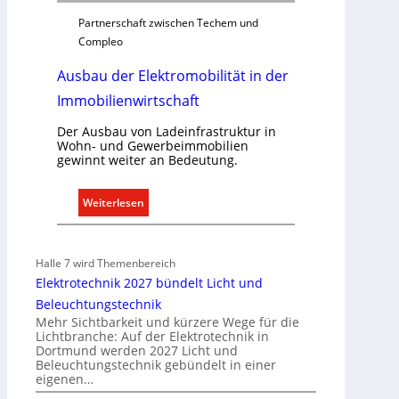
g
Partnerschaft zwischen Techem und
e
Compleo
r
Ausbau der Elektromobilität in der
e
c
Immobilienwirtschaft
h
t
Der Ausbau von Ladeinfrastruktur in
Wohn- und Gewerbeimmobilien
e
gewinnt weiter an Bedeutung.
r
f
:
Weiterlesen
a
A
s
u
s
s
e
Halle 7 wird Themenbereich
b
n
Elektrotechnik 2027 bündelt Licht und
a
u
Beleuchtungstechnik
u
n
Mehr Sichtbarkeit und kürzere Wege für die
d
Lichtbranche: Auf der Elektrotechnik in
d
Dortmund werden 2027 Licht und
e
r
Beleuchtungstechnik gebündelt in einer
r
e
eigenen…
E
g