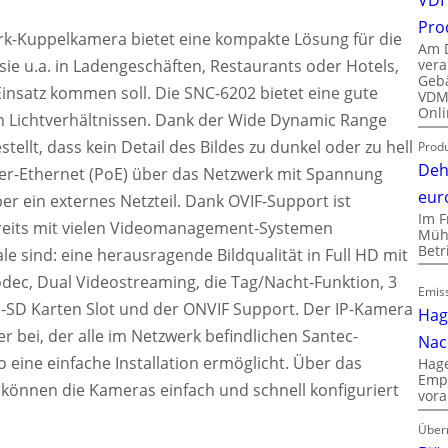
Pro
k-Kuppelkamera bietet eine kompakte Lösung für die
Am D
vera
ie u.
a. in Ladengeschäften, Restaurants oder Hotels,
Gebä
nsatz kommen soll. Die SNC-6202 bietet eine gute
VDMA
Onli
en Lichtverhältnissen. Dank der Wide Dynamic Range
tellt, dass kein Detail des Bildes zu dunkel oder zu hell
Produ
Deh
ver-Ethernet (PoE) über das Netzwerk mit Spannung
eur
er ein externes Netzteil. Dank OVIF-Support ist
Im F
bereits mit vielen Videomanagement-Systemen
Mühl
Bet
e sind: eine herausragende Bildqualität in Full HD mit
odec, Dual Videostreaming, die Tag/Nacht-Funktion, 3
Emiss
o-SD Karten Slot und der ONVIF Support. Der IP-Kamera
Hag
er bei, der alle im Netzwerk befindlichen Santec-
Nac
o eine einfache Installation ermöglicht. Über das
Hage
Empl
können die Kameras einfach und schnell konfiguriert
vora
Über