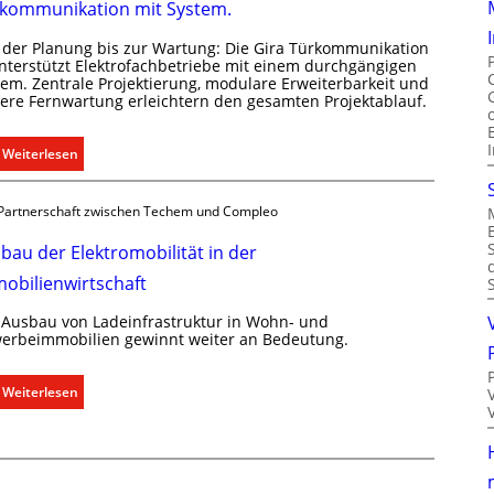
kommunikation mit System.
C
f
l
s
 der Planung bis zur Wartung: Die Gira Türkommunikation
i
g
unterstützt Elektrofachbetriebe mit einem durchgängigen
p
e
tem. Zentrale Projektierung, modulare Erweiterbarkeit und
here Fernwartung erleichtern den gesamten Projektablauf.
f
r
ü
e
r
c
:
Weiterlesen
a
h
T
l
t
ü
Partnerschaft zwischen Techem und Compleo
l
e
r
e
r
k
bau der Elektromobilität in der
U
f
o
obilienwirtschaft
n
a
m
t
s
m
 Ausbau von Ladeinfrastruktur in Wohn- und
e
s
u
erbeimmobilien gewinnt weiter an Bedeutung.
r
e
n
g
n
i
:
Weiterlesen
r
u
k
A
ü
n
a
u
n
d
t
s
d
r
i
b