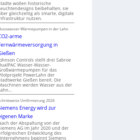
Städte wollen historische
Leuchtendesigns beibehalten, sie
aber gleichzeitig als smarte, digitale
Infrastruktur nutzen.
Flusswasser-Wärmepumpen in der Lahn
CO2-arme
Fernwärmeversorgung in
Gießen
Johnson Controls stellt drei Sabroe
DualPAC Wasser-Wasser-
Großwärmepumpen für das
Pilotprojekt PowerLahn der
Stadtwerke Gießen bereit. Die
Maschinen werden Wasser aus der
Lahn…
Schrittweise Umfirmierung 2026
Siemens Energy wird zur
eigenen Marke
Nach der Abspaltung von der
Siemens AG im Jahr 2020 und der
erfolgreichen Entwicklung des
Unternehmens beginnt Siemens