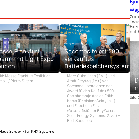
Bjö
Wa
Zum
Twie
Exec
mit 
esse Frankfurt
Socomec feiert 500.
bernimmt Light Expo
verkauftes
ondon
Batteriespeichersystem
ld: Messe Frankfurt Exhibition
Marc Guirguirian (2.v.r.) und
D
mbH / Pietro Sutera
Arndt Freytag (1.v.r.) von
Socomec überreichen den
m
Award fürden Kauf des 500.
Speicherprojektes an Edith
Bild
Kemp (RheinlandSolar, 1.v.l.)
und Friedhelm Enslin
(Geschäftsführer BayWa r.e.
Solar Energy Systems, 2. v.l.) –
Bild: Socomec
Neue Sensorik für KNX-Systeme