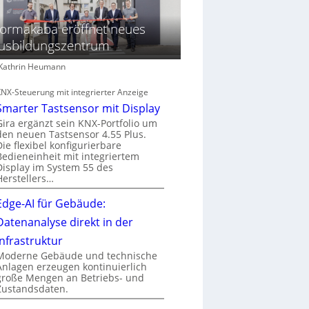
ormakaba eröffnet neues
usbildungszentrum
: Kathrin Heumann
KNX-Steuerung mit integrierter Anzeige
Smarter Tastsensor mit Display
Gira ergänzt sein KNX-Portfolio um
den neuen Tastsensor 4.55 Plus.
Die flexibel konfigurierbare
Bedieneinheit mit integriertem
Display im System 55 des
Herstellers…
Edge-AI für Gebäude:
Datenanalyse direkt in der
Infrastruktur
Moderne Gebäude und technische
Anlagen erzeugen kontinuierlich
große Mengen an Betriebs- und
Zustandsdaten.