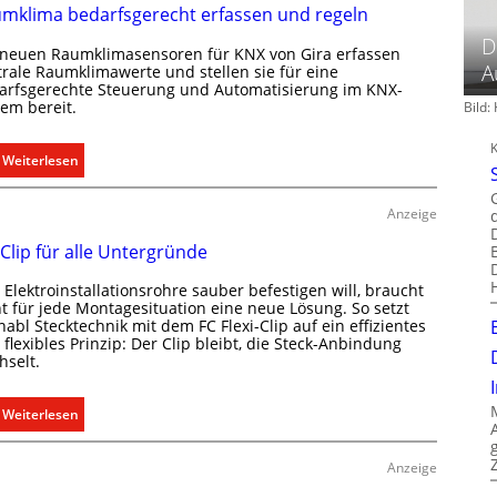
mklima bedarfsgerecht erfassen und regeln
D
 neuen Raumklimasensoren für KNX von Gira erfassen
A
trale Raumklimawerte und stellen sie für eine
arfsgerechte Steuerung und Automatisierung im KNX-
tem bereit.
Bild
:
Weiterlesen
R
a
Anzeige
u
 Clip für alle Untergründe
m
k
Elektroinstallationsrohre sauber befestigen will, braucht
l
ht für jede Montagesituation eine neue Lösung. So setzt
i
abl Stecktechnik mit dem FC Flexi-Clip auf ein effizientes
flexibles Prinzip: Der Clip bleibt, die Steck-Anbindung
m
hselt.
a
b
:
Weiterlesen
e
E
d
i
a
Anzeige
n
r