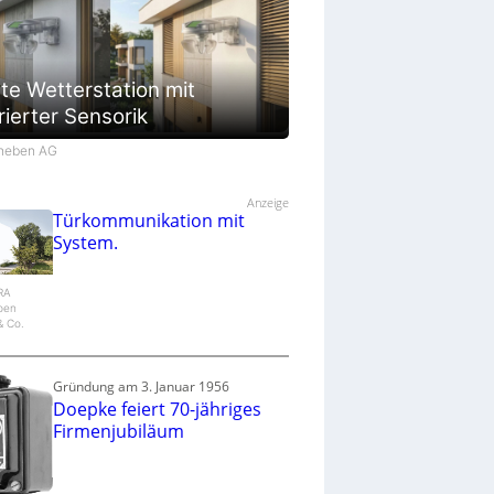
te Wetterstation mit
rierter Sensorik
Theben AG
Anzeige
Türkommunikation mit
System.
IRA
epen
 Co.
Gründung am 3. Januar 1956
Doepke feiert 70-jähriges
Firmenjubiläum