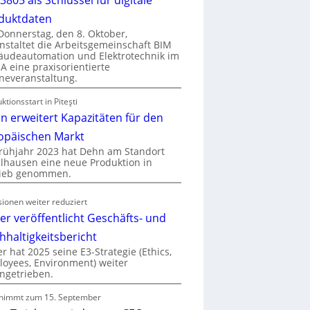
duktdaten
onnerstag, den 8. Oktober,
nstaltet die Arbeitsgemeinschaft BIM
udeautomation und Elektrotechnik im
 eine praxisorientierte
neveranstaltung.
ktionsstart in Piteşti
n erweitert Kapazitäten für den
opäischen Markt
rühjahr 2023 hat Dehn am Standort
hausen eine neue Produktion in
rieb genommen.
ionen weiter reduziert
er veröffentlicht Geschäfts- und
hhaltigkeitsbericht
r hat 2025 seine E3-Strategie (Ethics,
oyees, Environment) weiter
ngetrieben.
nimmt zum 15. September