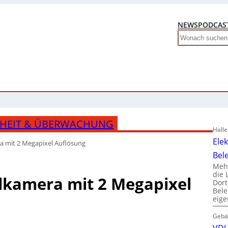
NEWS
PODCAS
Search
RHEIT & ÜBERWACHUNG
Hall
Ele
a mit 2 Megapixel Auflösung
Bel
Mehr
die 
lkamera mit 2 Megapixel
Dor
Bele
eig
Gebä
VDI 