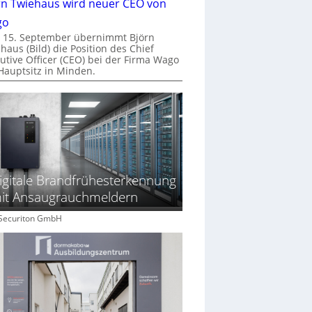
rn Twiehaus wird neuer CEO von
go
 15. September übernimmt Björn
haus (Bild) die Position des Chief
utive Officer (CEO) bei der Firma Wago
Hauptsitz in Minden.
igitale Brandfrühesterkennung
it Ansaugrauchmeldern
: Securiton GmbH