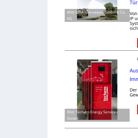
Tür
Bild: GIRA Giersiepen GmbH & Co.
Von
IP 
KG
Sys
sic
Aus
Imm
Der
Gew
Bild: Techem Energy Services
GmbH