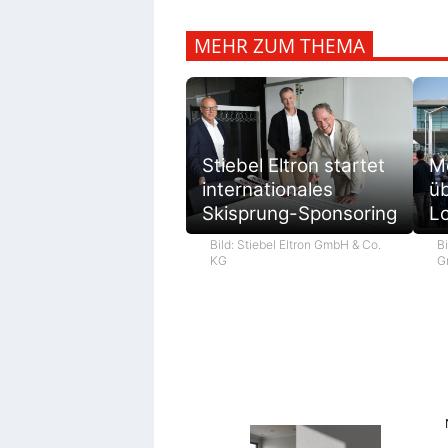
MEHR ZUM THEMA
M
Stiebel Eltron startet
ü
internationales
L
Skisprung-Sponsoring
Bi
Bild: Stiebel Eltron GmbH & Co.
G
KG