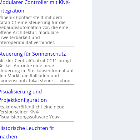
Modularer Controller mit KNX-
Integration
Phoenix Contact stellt mit dem
Catan C1 eine Steuerung für die
Gebäudeautomation vor, die eine
offene Architektur, modulare
Erweiterbarkeit und
Interoperabilität verbindet.
Steuerung für Sonnenschutz
Mit der CentralControl CC11 bringt
Becker-Antriebe eine neue
Steuerung im Steckdosenformat auf
den Markt, die Rollläden und
Sonnenschutz lokal steuert – ohne…
Visualisierung und
Projektkonfiguration
Peaknx veröffentlicht eine neue
Version seiner KNX-
Visualisierungssoftware Youvi.
Historische Leuchten fit
machen