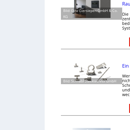
Rau
Bild: Gira Giersiepen GmbH & Co.
Die
KG
zen
bed
Sys
Ein
Wer 
nic
Bild: Schnabl Stecktechnik GmbH
Schn
und 
wec