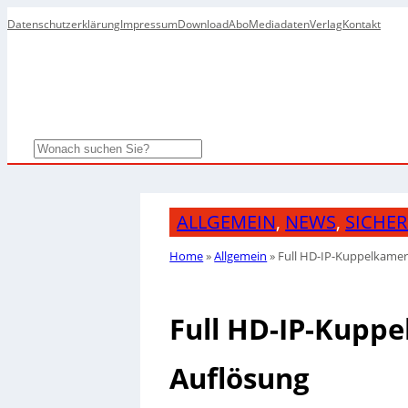
Datenschutzerklärung
Impressum
Download
Abo
Mediadaten
Verlag
Kontakt
Search
ALLGEMEIN
,
NEWS
,
SICHE
Home
»
Allgemein
»
Full HD-IP-Kuppelkamer
Full HD-IP-Kuppe
Auflösung