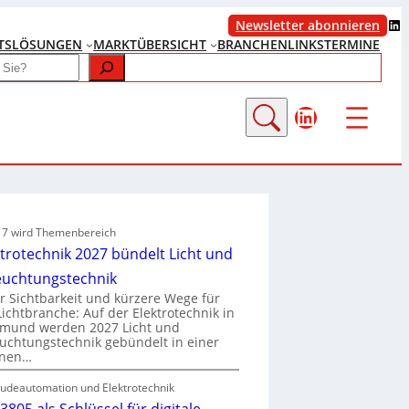
LinkedIn
Newsletter abonnieren
TS
LÖSUNGEN
MARKTÜBERSICHT
BRANCHENLINKS
TERMINE
LinkedIn
e 7 wird Themenbereich
ktrotechnik 2027 bündelt Licht und
euchtungstechnik
 Sichtbarkeit und kürzere Wege für
Lichtbranche: Auf der Elektrotechnik in
tmund werden 2027 Licht und
uchtungstechnik gebündelt in einer
enen…
udeautomation und Elektrotechnik
3805 als Schlüssel für digitale