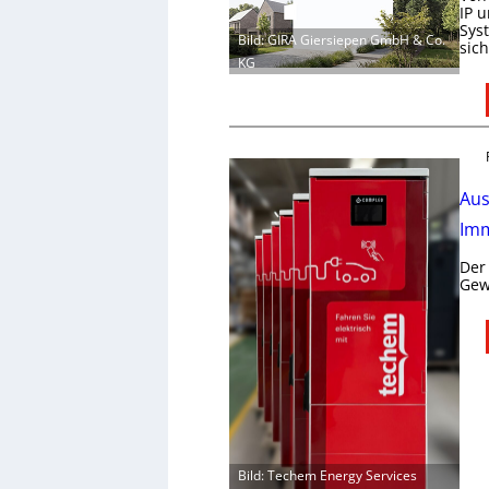
IP 
Sys
Bild: GIRA Giersiepen GmbH & Co.
sic
KG
Aus
Imm
Der
Gew
Bild: Techem Energy Services