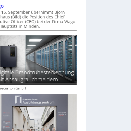
go
 15. September übernimmt Björn
haus (Bild) die Position des Chief
utive Officer (CEO) bei der Firma Wago
Hauptsitz in Minden.
igitale Brandfrühesterkennung
it Ansaugrauchmeldern
: Securiton GmbH