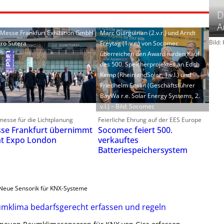
D
A
: Messe Frankfurt Exhibition GmbH
Marc Guirguirian (2.v.r.) und Arndt
Bild
tro Sutera
Freytag (1.v.r.) von Socomec
überreichen den Award fürden Kauf
des 500. Speicherprojektes an Edith
Kemp (RheinlandSolar, 1.v.l.) und
Friedhelm Enslin (Geschäftsführer
BayWa r.e. Solar Energy Systems, 2.
v.l.) – Bild: Socomec
esse für die Lichtplanung
Feierliche Ehrung auf der EES Europe
se Frankfurt übernimmt
Socomec feiert 500.
ht Expo London
verkauftes
Batteriespeichersystem
Neue Sensorik für KNX-Systeme
mklima bedarfsgerecht erfassen und regeln