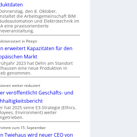
duktdaten
onnerstag, den 8. Oktober,
nstaltet die Arbeitsgemeinschaft BIM
udeautomation und Elektrotechnik im
 eine praxisorientierte
neveranstaltung.
ktionsstart in Piteşti
n erweitert Kapazitäten für den
opäischen Markt
rühjahr 2023 hat Dehn am Standort
hausen eine neue Produktion in
rieb genommen.
sionen weiter reduziert
er veröffentlicht Geschäfts- und
hhaltigkeitsbericht
r hat 2025 seine E3-Strategie (Ethics,
oyees, Environment) weiter
ngetrieben.
nimmt zum 15. September
rn Twiehaus wird neuer CEO von