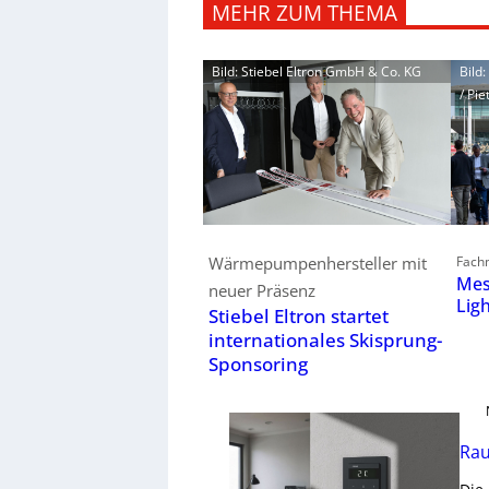
MEHR ZUM THEMA
Bild: Stiebel Eltron GmbH & Co. KG
Bild
/ Pie
Fachm
Wärmepumpenhersteller mit
Mes
neuer Präsenz
Lig
Stiebel Eltron startet
internationales Skisprung-
Sponsoring
Rau