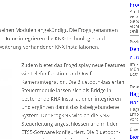
Pro
Am D
vera
Gebä
VDMA
 seinen Modulen angekündigt. Die Frogs genannten
Onli
t Home integrieren die KNX-Technologie und
Produ
rweiterung vorhandener KNX-Installationen.
Deh
eur
Im F
Zudem bietet das Frogdisplay neue Features
Mühl
wie Telefonfunktion und Onvif-
Bet
Kameraintegration. Die Bluetooth-basierten
Emis
Steuermodule lassen sich als Bridge in
Hag
bestehende KNX-Installationen integrieren
Nac
und ergänzen damit das kabelgebundene
Hage
Empl
System. Der FrogKNX wird an die KNX-
vora
Steuerleitung angeschlossen und mit der
Über
ETS5-Software konfiguriert. Die Bluetooth-
Bjö