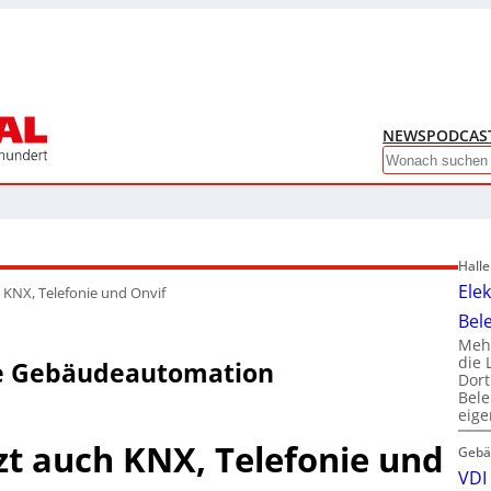
NEWS
PODCAS
Search
Hall
Ele
 KNX, Telefonie und Onvif
Bel
Mehr
die 
se Gebäudeautomation
Dor
Bele
eig
zt auch KNX, Telefonie und
Gebä
VDI 