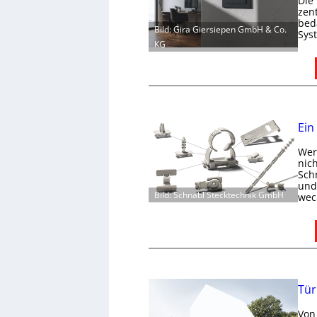
Die
zen
bed
Bild: Gira Giersiepen GmbH & Co.
Sys
KG
Ein
Wer 
nic
Schn
und 
Bild: Schnabl Stecktechnik GmbH
wec
Tür
Von