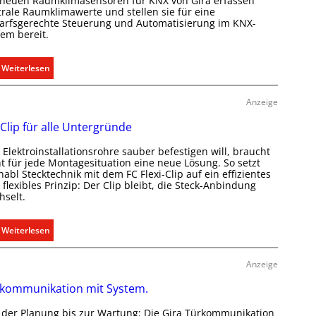
 neuen Raumklimasensoren für KNX von Gira erfassen
trale Raumklimawerte und stellen sie für eine
arfsgerechte Steuerung und Automatisierung im KNX-
tem bereit.
:
Weiterlesen
R
a
Anzeige
u
 Clip für alle Untergründe
m
k
Elektroinstallationsrohre sauber befestigen will, braucht
l
ht für jede Montagesituation eine neue Lösung. So setzt
i
abl Stecktechnik mit dem FC Flexi-Clip auf ein effizientes
flexibles Prinzip: Der Clip bleibt, die Steck-Anbindung
m
hselt.
a
b
:
Weiterlesen
e
E
d
i
a
Anzeige
n
r
kommunikation mit System.
C
f
l
s
 der Planung bis zur Wartung: Die Gira Türkommunikation