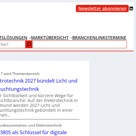
LinkedIn
Newsletter abonnieren
TS
LÖSUNGEN
MARKTÜBERSICHT
BRANCHENLINKS
TERMINE
e 7 wird Themenbereich
ktrotechnik 2027 bündelt Licht und
euchtungstechnik
 Sichtbarkeit und kürzere Wege für
Lichtbranche: Auf der Elektrotechnik in
tmund werden 2027 Licht und
uchtungstechnik gebündelt in einer
enen…
udeautomation und Elektrotechnik
3805 als Schlüssel für digitale