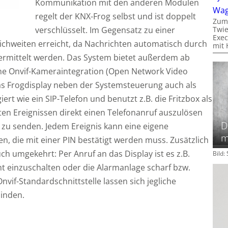
Kommunikation mit den anderen Modulen
Wa
regelt der KNX-Frog selbst und ist doppelt
Zum
verschlüsselt. Im Gegensatz zu einer
Twie
Exec
ichweiten erreicht, da Nachrichten automatisch durch
mit 
vermittelt werden. Das System bietet außerdem ab
ine Onvif-Kameraintegration (Open Network Video
as Frogdisplay neben der Systemsteuerung auch als
rt wie ein SIP-Telefon und benutzt z.B. die Fritzbox als
ten Ereignissen direkt einen Telefonanruf auszulösen
D
 zu senden. Jedem Ereignis kann eine eigene
m
, die mit einer PIN bestätigt werden muss. Zusätzlich
h umgekehrt: Per Anruf an das Display ist es z.B.
Bild
cht einzuschalten oder die Alarmanlage scharf bzw.
Onvif-Standardschnittstelle lassen sich jegliche
inden.