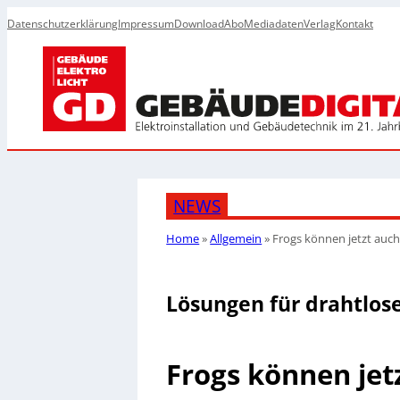
Datenschutzerklärung
Impressum
Download
Abo
Mediadaten
Verlag
Kontakt
NEWS
Home
»
Allgemein
»
Frogs können jetzt auch
Lösungen für drahtlo
Frogs können jet