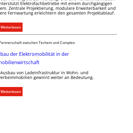
i
g
unterstützt Elektrofachbetriebe mit einem durchgängigen
p
e
tem. Zentrale Projektierung, modulare Erweiterbarkeit und
here Fernwartung erleichtern den gesamten Projektablauf.
f
r
ü
e
r
c
:
Weiterlesen
a
h
T
l
t
ü
Partnerschaft zwischen Techem und Compleo
l
e
r
e
r
k
bau der Elektromobilität in der
U
f
o
obilienwirtschaft
n
a
m
t
s
m
 Ausbau von Ladeinfrastruktur in Wohn- und
e
s
u
erbeimmobilien gewinnt weiter an Bedeutung.
r
e
n
g
n
i
:
Weiterlesen
r
u
k
A
ü
n
a
u
n
d
t
s
d
r
i
b
e
e
o
a
g
n
u
e
m