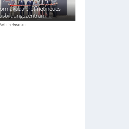
ormakaba eröffnet neues
usbildungszentrum
: Kathrin Heumann