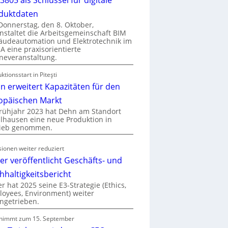
duktdaten
onnerstag, den 8. Oktober,
nstaltet die Arbeitsgemeinschaft BIM
udeautomation und Elektrotechnik im
 eine praxisorientierte
neveranstaltung.
ktionsstart in Piteşti
n erweitert Kapazitäten für den
opäischen Markt
rühjahr 2023 hat Dehn am Standort
hausen eine neue Produktion in
rieb genommen.
ionen weiter reduziert
er veröffentlicht Geschäfts- und
hhaltigkeitsbericht
r hat 2025 seine E3-Strategie (Ethics,
oyees, Environment) weiter
ngetrieben.
nimmt zum 15. September