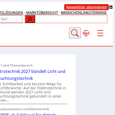
LinkedIn
Newsletter abonnieren
TS
LÖSUNGEN
MARKTÜBERSICHT
BRANCHENLINKS
TERMINE
LinkedIn
e 7 wird Themenbereich
ktrotechnik 2027 bündelt Licht und
euchtungstechnik
 Sichtbarkeit und kürzere Wege für
Lichtbranche: Auf der Elektrotechnik in
tmund werden 2027 Licht und
uchtungstechnik gebündelt in einer
enen…
udeautomation und Elektrotechnik
3805 als Schlüssel für digitale