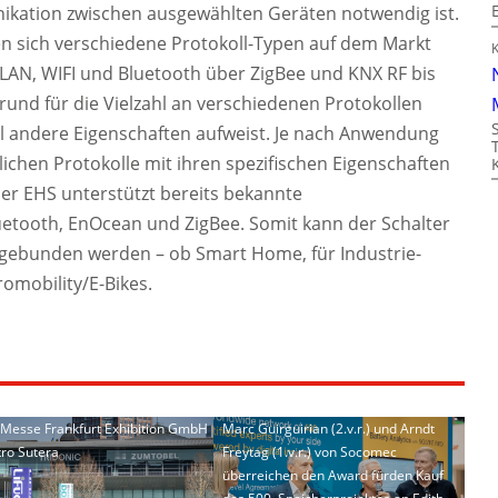
nikation zwischen ausgewählten Geräten notwendig ist.
 sich verschiedene Protokoll-Typen auf dem Markt
LAN, WIFI und Bluetooth über ZigBee und KNX RF bis
und für die Vielzahl an verschiedenen Protokollen
ll andere Eigenschaften aufweist. Je nach Anwendung
ichen Protokolle mit ihren spezifischen Eigenschaften
er EHS unterstützt bereits bekannte
uetooth, EnOcean und ZigBee. Somit kann der Schalter
ingebunden werden – ob Smart Home, für Industrie-
omobility/E-Bikes.
: Messe Frankfurt Exhibition GmbH
Marc Guirguirian (2.v.r.) und Arndt
tro Sutera
Freytag (1.v.r.) von Socomec
überreichen den Award fürden Kauf