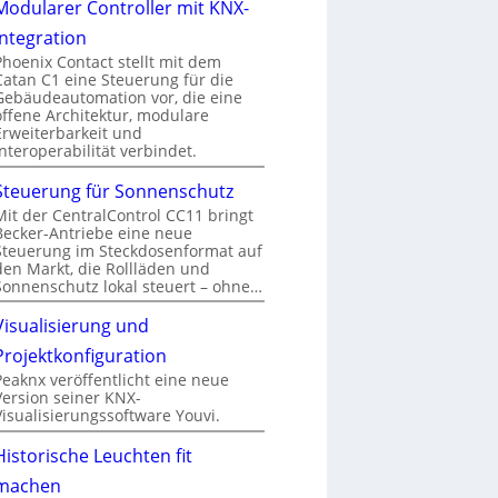
Modularer Controller mit KNX-
Integration
Phoenix Contact stellt mit dem
Catan C1 eine Steuerung für die
Gebäudeautomation vor, die eine
offene Architektur, modulare
Erweiterbarkeit und
Interoperabilität verbindet.
Steuerung für Sonnenschutz
Mit der CentralControl CC11 bringt
Becker-Antriebe eine neue
Steuerung im Steckdosenformat auf
den Markt, die Rollläden und
Sonnenschutz lokal steuert – ohne…
Visualisierung und
Projektkonfiguration
Peaknx veröffentlicht eine neue
Version seiner KNX-
Visualisierungssoftware Youvi.
Historische Leuchten fit
machen