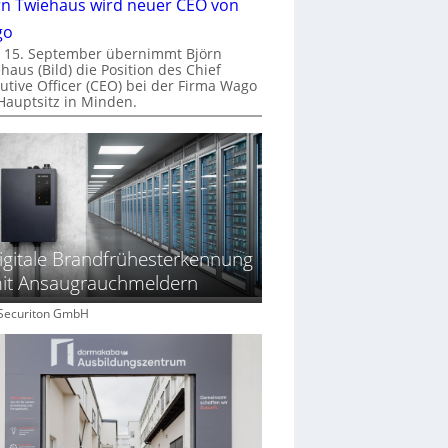
rn Twiehaus wird neuer CEO von
go
 15. September übernimmt Björn
haus (Bild) die Position des Chief
utive Officer (CEO) bei der Firma Wago
Hauptsitz in Minden.
igitale Brandfrühesterkennung
it Ansaugrauchmeldern
: Securiton GmbH