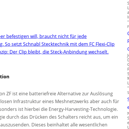
r befestigen will, braucht nicht für jede
 So setzt Schnabl Stecktechnik mit dem FC Flexi-Clip
inzip: Der Clip bleibt, die Steck-Anbindung wechselt.
tion
n ZF ist eine batteriefreie Alternative zur Auslösung
llosen Infrastruktur eines Meshnetzwerks aber auch für
onders ist hierbei die Energy-Harvesting-Technologie.
e durch das Drücken des Schalters reicht aus, um ein
auszusenden. Dieses beinhaltet alle wesentlichen