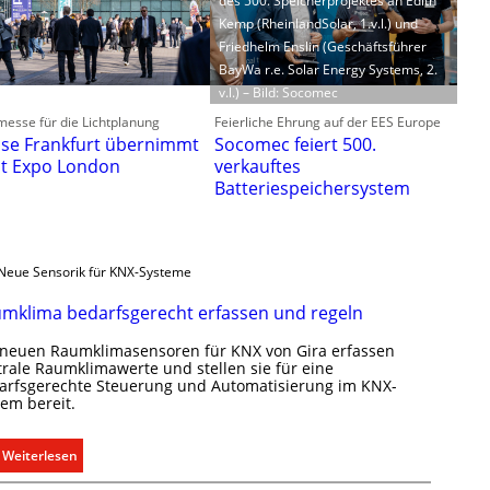
des 500. Speicherprojektes an Edith
Kemp (RheinlandSolar, 1.v.l.) und
Friedhelm Enslin (Geschäftsführer
BayWa r.e. Solar Energy Systems, 2.
v.l.) – Bild: Socomec
esse für die Lichtplanung
Feierliche Ehrung auf der EES Europe
se Frankfurt übernimmt
Socomec feiert 500.
ht Expo London
verkauftes
Batteriespeichersystem
Neue Sensorik für KNX-Systeme
mklima bedarfsgerecht erfassen und regeln
 neuen Raumklimasensoren für KNX von Gira erfassen
trale Raumklimawerte und stellen sie für eine
arfsgerechte Steuerung und Automatisierung im KNX-
tem bereit.
:
Weiterlesen
R