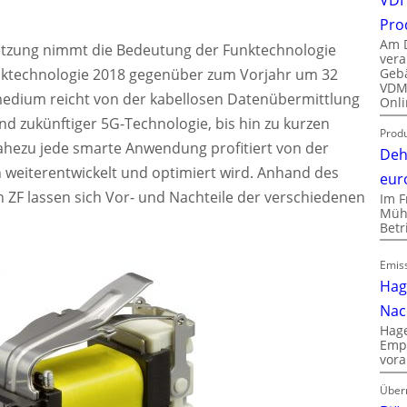
Pro
Am D
zung nimmt die Bedeutung der Funktechnologie
vera
Gebä
unktechnologie 2018 gegenüber zum Vorjahr um 32
VDMA
edium reicht von der kabellosen Datenübermittlung
Onli
nd zukünftiger 5G-Technologie, bis hin zu kurzen
Produ
hezu jede smarte Anwendung profitiert von der
Deh
h weiterentwickelt und optimiert wird. Anhand des
eur
n ZF lassen sich Vor- und Nachteile der verschiedenen
Im F
Mühl
Bet
Emiss
Hag
Nac
Hage
Empl
vora
Über