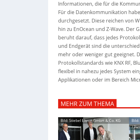
Informationen, die für die Kommu
Für die Datenkommunikation haben
durchgesetzt. Diese reichen von W
hin zu EnOcean und Z-Wave. Der Gr
beruht darauf, dass jedes Protoko
und Endgerät sind die unterschiedl
mehr oder weniger gut geeignet. D
Protokollstandards wie KNX RF, Bl
flexibel in nahezu jedes System e
Applikationen oder im Bereich Micr
MEHR ZUM THEMA
Bild: Stiebel Eltron GmbH & Co. KG
Bild
/ Pie