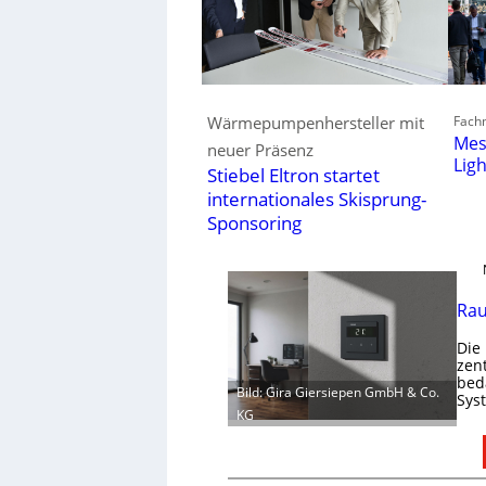
Fachm
Wärmepumpenhersteller mit
Mes
neuer Präsenz
Lig
Stiebel Eltron startet
internationales Skisprung-
Sponsoring
Rau
Die
zen
bed
Bild: Gira Giersiepen GmbH & Co.
Sys
KG