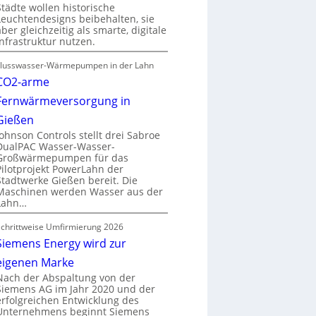
Städte wollen historische
Leuchtendesigns beibehalten, sie
aber gleichzeitig als smarte, digitale
Infrastruktur nutzen.
Flusswasser-Wärmepumpen in der Lahn
CO2-arme
Fernwärmeversorgung in
Gießen
Johnson Controls stellt drei Sabroe
DualPAC Wasser-Wasser-
Großwärmepumpen für das
Pilotprojekt PowerLahn der
Stadtwerke Gießen bereit. Die
Maschinen werden Wasser aus der
Lahn…
Schrittweise Umfirmierung 2026
Siemens Energy wird zur
eigenen Marke
Nach der Abspaltung von der
Siemens AG im Jahr 2020 und der
erfolgreichen Entwicklung des
Unternehmens beginnt Siemens