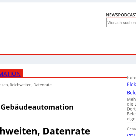
NEWS
PODCAS
Search
MATION
Hall
Ele
nzen, Reichweiten, Datenrate
Bel
Mehr
die 
ie Gebäudeautomation
Dor
Bele
eig
chweiten, Datenrate
Gebä
VDI 