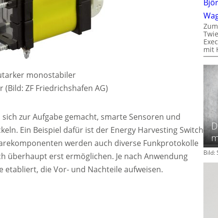
Bjö
Wa
Zum
Twie
Exec
mit 
utarker monostabiler
 (Bild: ZF Friedrichshafen AG)
 sich zur Aufgabe gemacht, smarte Sensoren und
D
keln. Ein Beispiel dafür ist der Energy Harvesting Switch
m
warekomponenten werden auch diverse Funkprotokolle
Bild
ch überhaupt erst ermöglichen. Je nach Anwendung
 etabliert, die Vor- und Nachteile aufweisen.