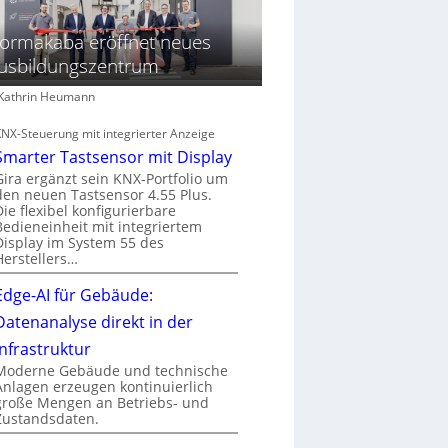
ormakaba eröffnet neues
usbildungszentrum
: Kathrin Heumann
KNX-Steuerung mit integrierter Anzeige
Smarter Tastsensor mit Display
Gira ergänzt sein KNX-Portfolio um
den neuen Tastsensor 4.55 Plus.
Die flexibel konfigurierbare
Bedieneinheit mit integriertem
Display im System 55 des
Herstellers…
Edge-AI für Gebäude:
Datenanalyse direkt in der
Infrastruktur
Moderne Gebäude und technische
Anlagen erzeugen kontinuierlich
große Mengen an Betriebs- und
Zustandsdaten.