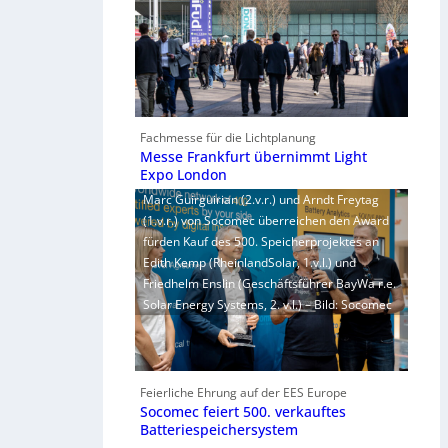
Fachmesse für die Lichtplanung
Messe Frankfurt übernimmt Light
Expo London
Marc Guirguirian (2.v.r.) und Arndt Freytag
(1.v.r.) von Socomec überreichen den Award
fürden Kauf des 500. Speicherprojektes an
Edith Kemp (RheinlandSolar, 1.v.l.) und
Friedhelm Enslin (Geschäftsführer BayWa r.e.
Solar Energy Systems, 2. v.l.) – Bild: Socomec
Feierliche Ehrung auf der EES Europe
Socomec feiert 500. verkauftes
Batteriespeichersystem