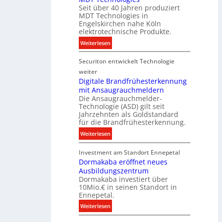
k
t
Seit über 40 Jahren produziert
e
t
MDT Technologies in
e
n
d
Engelskirchen nahe Köln
c
s
a
elektrotechnische Produkte.
h
E
t
:
Weiterlesen
n
n
e
N
i
e
n
Securiton entwickelt Technologie
e
k
r
u
weiter
g
e
Digitale Brandfrühesterkennung
y
mit Ansaugrauchmeldern
r
w
Die Ansaugrauchmelder-
I
i
Technologie (ASD) gilt seit
n
r
Jahrzehnten als Goldstandard
v
für die Brandfrühesterkennung.
d
e
z
:
Weiterlesen
s
u
D
t
r
Investment am Standort Ennepetal
i
i
e
Dormakaba eröffnet neues
g
t
i
Ausbildungszentrum
i
i
Dormakaba investiert über
g
t
o
10Mio.€ in seinen Standort in
e
a
n
Ennepetal.
n
l
s
:
Weiterlesen
e
e
p
D
n
B
a