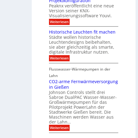
Projektkonfiguration
u
l
o
Peaknx veröffentlicht eine neue
e
y
l
Version seiner KNX-
r
s
l
u
Visualisierungssoftware Youvi.
e
e
n
d
r
:
Weiterlesen
g
i
m
V
f
r
i
i
Historische Leuchten fit machen
ü
e
t
s
r
Städte wollen historische
k
K
u
S
t
N
Leuchtendesigns beibehalten,
a
o
i
X
sie aber gleichzeitig als smarte,
l
n
n
-
digitale Infrastruktur nutzen.
i
n
d
I
s
e
:
Weiterlesen
e
n
i
n
H
r
t
e
s
i
I
e
r
Flusswasser-Wärmepumpen in der
c
s
n
g
u
h
t
Lahn
f
r
n
u
o
r
a
CO2-arme Fernwärmeversorgung
g
t
r
a
t
u
in Gießen
z
i
s
i
n
Johnson Controls stellt drei
s
t
o
d
Sabroe DualPAC Wasser-Wasser-
c
r
n
P
h
Großwärmepumpen für das
u
r
e
k
Pilotprojekt PowerLahn der
o
L
t
Stadtwerke Gießen bereit. Die
j
e
u
e
Maschinen werden Wasser aus
u
r
k
der Lahn…
c
t
h
:
Weiterlesen
k
t
C
o
e
O
n