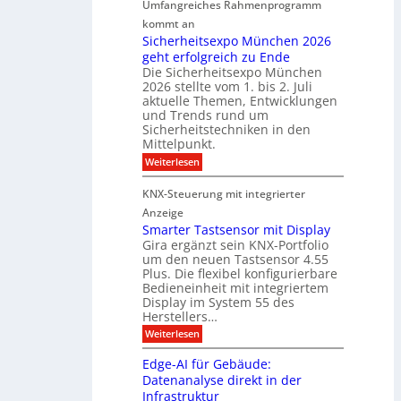
Umfangreiches Rahmenprogramm
o
M
r
r
r
kommt an
a
a
t
m
Sicherheitsexpo München 2026
r
n
n
geht erfolgreich zu Ende
a
k
d
e
Die Sicherheitsexpo München
k
e
f
r
2026 stellte vom 1. bis 2. Juli
a
r
aktuelle Themen, Entwicklungen
b
b
ü
und Trends rund um
e
a
Sicherheitstechniken in den
h
i
e
Mittelpunkt.
e
M
r
:
Weiterlesen
s
D
S
ö
t
T
i
f
KNX-Steuerung mit integrierter
e
c
T
f
h
Anzeige
r
e
e
n
Smarter Tastsensor mit Display
k
r
c
e
Gira ergänzt sein KNX-Portfolio
e
h
h
um den neuen Tastsensor 4.55
t
e
n
n
Plus. Die flexibel konfigurierbare
i
n
n
Bedieneinheit mit integriertem
t
o
e
s
u
Display im System 55 des
l
u
e
Herstellers…
n
o
x
e
g
:
Weiterlesen
p
g
s
S
o
m
i
m
M
A
Edge-AI für Gebäude:
i
a
e
ü
Datenanalyse direkt in der
u
r
t
n
s
Infrastruktur
t
s
c
A