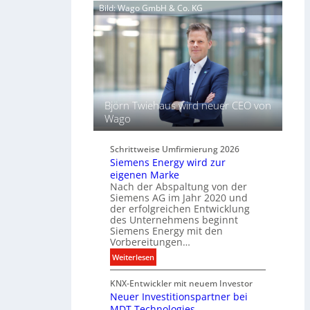
d
Bild: Wago GmbH & Co. KG
h
e
l
l
ü
t
s
L
s
i
e
c
l
h
f
Björn Twiehaus wird neuer CEO von
t
ü
Wago
u
r
n
d
d
Schrittweise Umfirmierung 2026
i
Siemens Energy wird zur
B
g
eigenen Marke
e
i
Nach der Abspaltung von der
l
t
Siemens AG im Jahr 2020 und
e
a
der erfolgreichen Entwicklung
u
des Unternehmens beginnt
l
c
Siemens Energy mit den
e
h
Vorbereitungen…
P
t
:
Weiterlesen
r
u
S
o
n
KNX-Entwickler mit neuem Investor
i
d
g
Neuer Investitionspartner bei
e
u
s
MDT Technologies
m