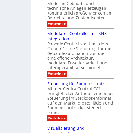
e
Moderne Gebäude und
h
b
n
r
e
technische Anlagen erzeugen
i
T
s
n
kontinuierlich große Mengen an
a
l
2
a
Betriebs- und Zustandsdaten.
s
0
d
u
t
:
Weiterlesen
2
u
s
E
g
6
e
d
n
g
Modularer Controller mit KNX-
r
n
g
e
g
Integration
a
s
e
h
Phoenix Contact stellt mit dem
s
o
-
t
u
r
Catan C1 eine Steuerung für die
A
z
e
c
m
I
Gebäudeautomation vor, die
r
e
h
i
f
f
eine offene Architektur,
n
t
ü
o
m
modulare Erweiterbarkeit und
D
r
l
t
Interoperabilität verbindet.
e
i
G
g
r
s
e
:
l
Weiterlesen
r
p
u
b
M
e
d
l
ä
o
i
m
Steuerung für Sonnenschutz
e
a
u
d
c
Mit der CentralControl CC11
y
d
u
r
h
bringt Becker-Antriebe eine neue
e
l
z
n
Steuerung im Steckdosenformat
:
a
u
D
auf den Markt, die Rollläden und
r
E
a
e
Sonnenschutz lokal steuert –
n
t
r
d
ohne…
e
C
e
:
Weiterlesen
n
o
S
a
n
t
n
t
Visualisierung und
e
a
r