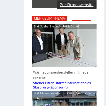
Zur Firmenwebsite
MEHR ZUM THEMA
Bild: Stiebel Eltron GmbH & Co. KG
Wärmepumpenhersteller mit neuer
Präsenz
Stiebel Eltron startet internationales
Skisprung-Sponsoring
Bild: Messe Frankfurt Exhibition GmbH / Pietro
Sutera