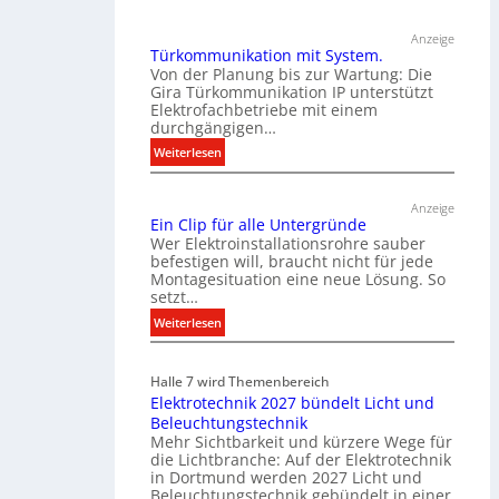
Anzeige
Türkommunikation mit System.
Von der Planung bis zur Wartung: Die
Gira Türkommunikation IP unterstützt
Elektrofachbetriebe mit einem
durchgängigen…
:
Weiterlesen
T
ü
Anzeige
r
Ein Clip für alle Untergründe
k
Wer Elektroinstallationsrohre sauber
o
befestigen will, braucht nicht für jede
Montagesituation eine neue Lösung. So
m
setzt…
m
u
:
Weiterlesen
n
E
i
i
Halle 7 wird Themenbereich
k
n
Elektrotechnik 2027 bündelt Licht und
a
C
Beleuchtungstechnik
t
l
Mehr Sichtbarkeit und kürzere Wege für
i
i
die Lichtbranche: Auf der Elektrotechnik
o
p
in Dortmund werden 2027 Licht und
n
f
Beleuchtungstechnik gebündelt in einer