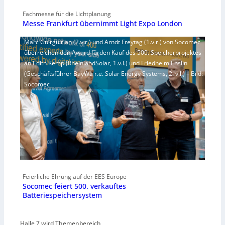
Fachmesse für die Lichtplanung
Messe Frankfurt übernimmt Light Expo London
Marc Guirguirian (2.v.r.) und Arndt Freytag (1.v.r.) von Socomec
überreichen den Award fürden Kauf des 500. Speicherprojektes
an Edith Kemp (RheinlandSolar, 1.v.l.) und Friedhelm Enslin
(Geschäftsführer BayWa r.e. Solar Energy Systems, 2. v.l.) – Bild:
Socomec
Feierliche Ehrung auf der EES Europe
Socomec feiert 500. verkauftes
Batteriespeichersystem
Halle 7 wird Themenbereich