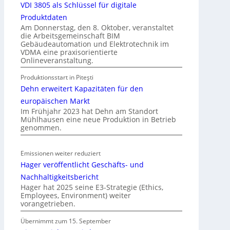
a
VDI 3805 als Schlüssel für digitale
m
t
Produktdaten
m
i
Am Donnerstag, den 8. Oktober, veranstaltet
o
die Arbeitsgemeinschaft BIM
o
b
Gebäudeautomation und Elektrotechnik im
n
VDMA eine praxisorientierte
i
m
Onlineveranstaltung.
l
i
i
Produktionsstart in Piteşti
t
e
Dehn erweitert Kapazitäten für den
S
n
y
europäischen Markt
w
Im Frühjahr 2023 hat Dehn am Standort
s
i
Mühlhausen eine neue Produktion in Betrieb
t
r
genommen.
e
t
m
s
Emissionen weiter reduziert
.
c
Hager veröffentlicht Geschäfts- und
h
Nachhaltigkeitsbericht
a
Hager hat 2025 seine E3-Strategie (Ethics,
f
Employees, Environment) weiter
t
vorangetrieben.
Übernimmt zum 15. September