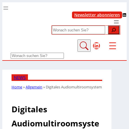
LinkedIn
Newsletter abonnieren
Search
LinkedIn
Search
NEWS
Home
»
Allgemein
»
Digitales Audiomultiroomsystem
Digitales
Audiomultiroomsyste