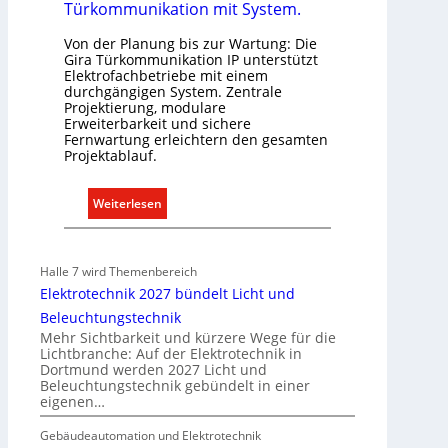
E
Türkommunikation mit System.
l
Von der Planung bis zur Wartung: Die
e
Gira Türkommunikation IP unterstützt
k
Elektrofachbetriebe mit einem
t
durchgängigen System. Zentrale
Projektierung, modulare
r
Erweiterbarkeit und sichere
o
Fernwartung erleichtern den gesamten
m
Projektablauf.
o
b
:
Weiterlesen
i
T
l
ü
i
r
Halle 7 wird Themenbereich
t
k
Elektrotechnik 2027 bündelt Licht und
ä
o
Beleuchtungstechnik
t
m
Mehr Sichtbarkeit und kürzere Wege für die
i
m
Lichtbranche: Auf der Elektrotechnik in
n
Dortmund werden 2027 Licht und
u
d
Beleuchtungstechnik gebündelt in einer
n
eigenen…
e
i
r
k
Gebäudeautomation und Elektrotechnik
I