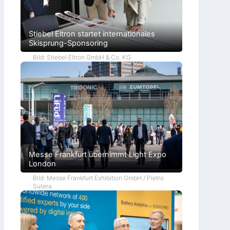
Stiebel Eltron startet internationales
Skisprung-Sponsoring
Bild: Stiebel Eltron GmbH & Co. KG
Messe Frankfurt übernimmt Light Expo
London
Bild: Messe Frankfurt Exhibition GmbH / Pietro
Sutera