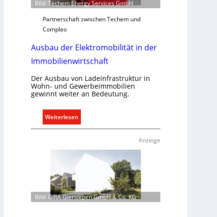
Bild: Techem Energy Services GmbH
n
r
t
e
Partnerschaft zwischen Techem und
e
g
Compleo
r
e
Ausbau der Elektromobilität in der
g
l
r
n
Immobilienwirtschaft
ü
n
Der Ausbau von Ladeinfrastruktur in
Wohn- und Gewerbeimmobilien
d
gewinnt weiter an Bedeutung.
e
:
Weiterlesen
A
u
Anzeige
s
b
a
u
d
Bild: GIRA Giersiepen GmbH & Co. KG
e
r