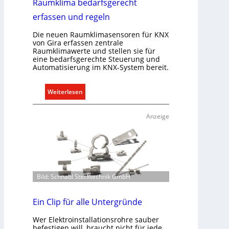
Raumklima bedarfsgerecht
erfassen und regeln
Die neuen Raumklimasensoren für KNX
von Gira erfassen zentrale
Raumklimawerte und stellen sie für
eine bedarfsgerechte Steuerung und
Automatisierung im KNX-System bereit.
:
Weiterlesen
R
a
Anzeige
u
m
k
l
i
Bild: Schnabl Stecktechnik GmbH
m
a
b
Ein Clip für alle Untergründe
e
Wer Elektroinstallationsrohre sauber
d
befestigen will, braucht nicht für jede