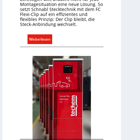
a
Montagesituation eine neue Lösung. So
r
setzt Schnabl Stecktechnik mit dem FC
Flexi-Clip auf ein effizientes und
f
flexibles Prinzip: Der Clip bleibt, die
s
Steck-Anbindung wechselt.
g
e
:
Weiterlesen
r
E
e
i
c
n
h
C
t
l
e
i
r
p
f
f
a
ü
s
r
s
a
e
l
n
l
u
e
n
U
d