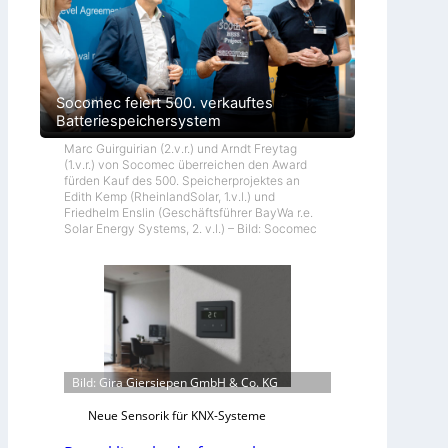
Socomec feiert 500. verkauftes
Batteriespeichersystem
Marc Guirguirian (2.v.r.) und Arndt Freytag
(1.v.r.) von Socomec überreichen den Award
fürden Kauf des 500. Speicherprojektes an
Edith Kemp (RheinlandSolar, 1.v.l.) und
Friedhelm Enslin (Geschäftsführer BayWa r.e.
Solar Energy Systems, 2. v.l.) – Bild: Socomec
Bild: Gira Giersiepen GmbH & Co. KG
Neue Sensorik für KNX-Systeme