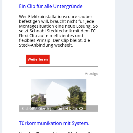
Ein Clip für alle Untergründe
Wer Elektroinstallationsrohre sauber
befestigen will, braucht nicht für jede
Montagesituation eine neue Lösung. So
setzt Schnabl Stecktechnik mit dem FC
Flexi-Clip auf ein effizientes und
flexibles Prinzip: Der Clip bleibt, die
Steck-Anbindung wechselt.
:
Weiterlesen
E
i
Anzeige
n
C
l
i
p
Bild: GIRA Giersiepen GmbH & Co. KG
f
ü
r
Türkommunikation mit System.
a