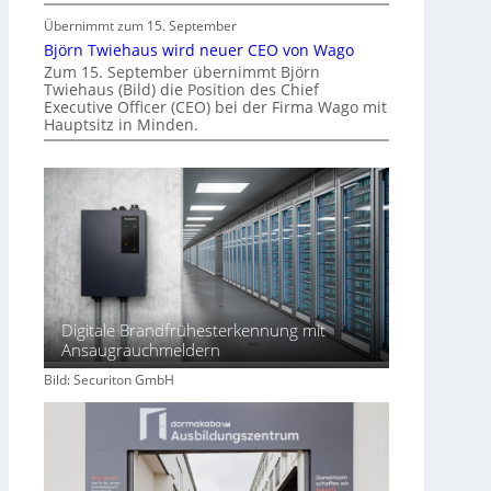
m
Übernimmt zum 15. September
m
Björn Twiehaus wird neuer CEO von Wago
o
Zum 15. September übernimmt Björn
Twiehaus (Bild) die Position des Chief
b
Executive Officer (CEO) bei der Firma Wago mit
i
Hauptsitz in Minden.
l
i
e
n
w
i
r
t
s
Digitale Brandfrühesterkennung mit
c
Ansaugrauchmeldern
h
Bild: Securiton GmbH
a
f
t