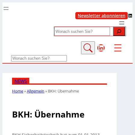
LinkedIn
Newsletter abonnieren
Search
LinkedIn
Search
NEWS
Home
»
Allgemein
»
BKH: Übernahme
BKH: Übernahme
BKH Sicherheitstechnik hat zum 01.01.2013