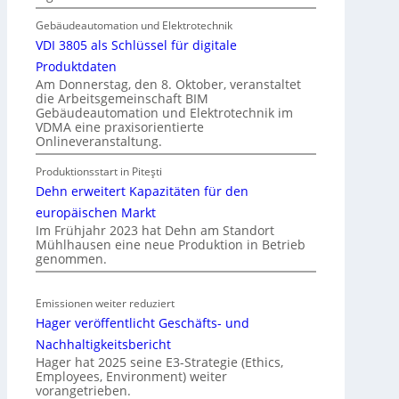
E
g
l
Gebäudeautomation und Elektrotechnik
e
e
VDI 3805 als Schlüssel für digitale
l
k
n
Produktdaten
t
Am Donnerstag, den 8. Oktober, veranstaltet
die Arbeitsgemeinschaft BIM
r
Gebäudeautomation und Elektrotechnik im
o
VDMA eine praxisorientierte
m
Onlineveranstaltung.
o
Produktionsstart in Piteşti
b
Dehn erweitert Kapazitäten für den
i
l
europäischen Markt
Im Frühjahr 2023 hat Dehn am Standort
i
Mühlhausen eine neue Produktion in Betrieb
t
genommen.
ä
t
Emissionen weiter reduziert
i
Hager veröffentlicht Geschäfts- und
n
d
Nachhaltigkeitsbericht
e
Hager hat 2025 seine E3-Strategie (Ethics,
Employees, Environment) weiter
r
vorangetrieben.
I