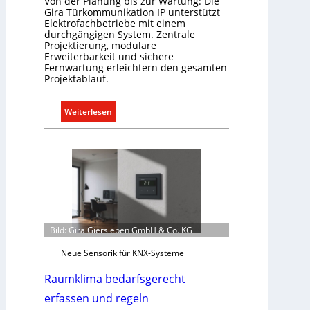
Von der Planung bis zur Wartung: Die
l
Gira Türkommunikation IP unterstützt
l
Elektrofachbetriebe mit einem
e
durchgängigen System. Zentrale
Projektierung, modulare
U
Erweiterbarkeit und sichere
n
Fernwartung erleichtern den gesamten
t
Projektablauf.
e
r
:
Weiterlesen
g
T
r
ü
ü
r
n
k
d
o
e
m
m
u
Bild: Gira Giersiepen GmbH & Co. KG
n
Neue Sensorik für KNX-Systeme
i
k
Raumklima bedarfsgerecht
a
erfassen und regeln
t