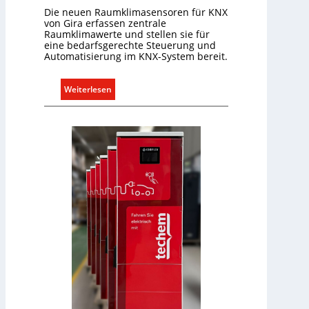
i
Die neuen Raumklimasensoren für KNX
o
von Gira erfassen zentrale
Raumklimawerte und stellen sie für
n
eine bedarfsgerechte Steuerung und
m
Automatisierung im KNX-System bereit.
i
t
:
Weiterlesen
S
R
y
a
s
u
t
m
e
k
m
l
.
i
m
a
b
e
d
a
r
f