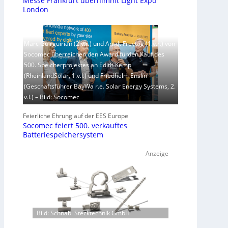
Messe Frankfurt übernimmt Light Expo
London
Marc Guirguirian (2.v.r.) und Arndt Freytag (1.v.r.) von
Socomec überreichen den Award fürden Kauf des
500. Speicherprojektes an Edith Kemp
(RheinlandSolar, 1.v.l.) und Friedhelm Enslin
(Geschäftsführer BayWa r.e. Solar Energy Systems, 2.
v.l.) – Bild: Socomec
Feierliche Ehrung auf der EES Europe
Socomec feiert 500. verkauftes
Batteriespeichersystem
Anzeige
Bild: Schnabl Stecktechnik GmbH