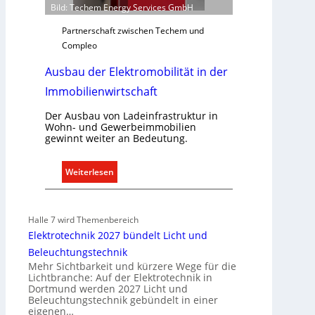
Bild: Techem Energy Services GmbH
s
g
Partnerschaft zwischen Techem und
e
Compleo
r
Ausbau der Elektromobilität in der
e
c
Immobilienwirtschaft
h
t
Der Ausbau von Ladeinfrastruktur in
Wohn- und Gewerbeimmobilien
e
gewinnt weiter an Bedeutung.
r
f
:
Weiterlesen
a
A
s
u
s
s
e
Halle 7 wird Themenbereich
b
n
Elektrotechnik 2027 bündelt Licht und
a
u
Beleuchtungstechnik
u
n
Mehr Sichtbarkeit und kürzere Wege für die
d
Lichtbranche: Auf der Elektrotechnik in
d
Dortmund werden 2027 Licht und
e
r
Beleuchtungstechnik gebündelt in einer
r
e
eigenen…