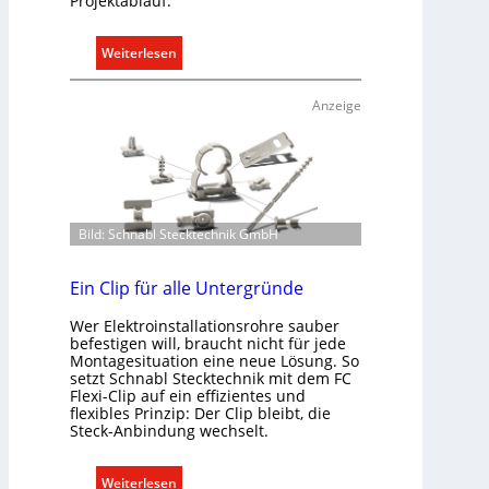
Projektablauf.
:
Weiterlesen
T
ü
Anzeige
r
k
o
m
m
Bild: Schnabl Stecktechnik GmbH
u
n
i
Ein Clip für alle Untergründe
k
Wer Elektroinstallationsrohre sauber
a
befestigen will, braucht nicht für jede
t
Montagesituation eine neue Lösung. So
i
setzt Schnabl Stecktechnik mit dem FC
Flexi-Clip auf ein effizientes und
o
flexibles Prinzip: Der Clip bleibt, die
n
Steck-Anbindung wechselt.
m
i
:
Weiterlesen
t