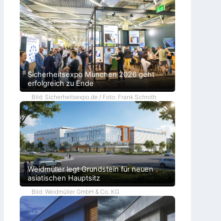
Sicherheitsexpo München 2026 geht
erfolgreich zu Ende
Bild: Sicherheitsexpo.de / Foto: Frank Schroth
Weidmüller legt Grundstein für neuen
asiatischen Hauptsitz
Bild: Weidmüller GmbH & Co. KG