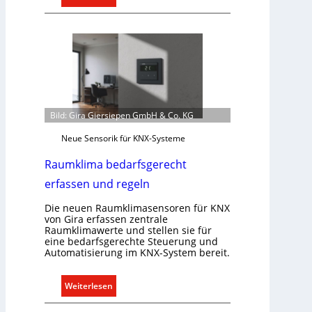
E
S
i
y
n
s
C
t
l
e
i
m
p
.
f
Bild: Gira Giersiepen GmbH & Co. KG
ü
Neue Sensorik für KNX-Systeme
r
a
Raumklima bedarfsgerecht
l
erfassen und regeln
l
e
Die neuen Raumklimasensoren für KNX
U
von Gira erfassen zentrale
Raumklimawerte und stellen sie für
n
eine bedarfsgerechte Steuerung und
t
Automatisierung im KNX-System bereit.
e
r
:
Weiterlesen
g
R
r