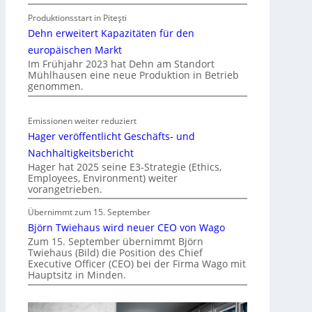
o
Produktionsstart in Piteşti
b
Dehn erweitert Kapazitäten für den
i
l
europäischen Markt
Im Frühjahr 2023 hat Dehn am Standort
i
Mühlhausen eine neue Produktion in Betrieb
t
genommen.
ä
t
Emissionen weiter reduziert
i
Hager veröffentlicht Geschäfts- und
n
d
Nachhaltigkeitsbericht
e
Hager hat 2025 seine E3-Strategie (Ethics,
Employees, Environment) weiter
r
vorangetrieben.
I
m
Übernimmt zum 15. September
m
Björn Twiehaus wird neuer CEO von Wago
o
Zum 15. September übernimmt Björn
Twiehaus (Bild) die Position des Chief
b
Executive Officer (CEO) bei der Firma Wago mit
i
Hauptsitz in Minden.
l
i
e