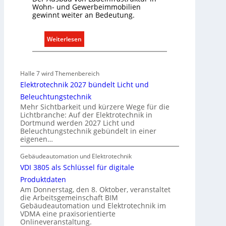
Wohn- und Gewerbeimmobilien
e
gewinnt weiter an Bedeutung.
r
f
:
Weiterlesen
a
A
s
u
s
s
e
Halle 7 wird Themenbereich
b
n
Elektrotechnik 2027 bündelt Licht und
a
u
Beleuchtungstechnik
u
n
Mehr Sichtbarkeit und kürzere Wege für die
d
Lichtbranche: Auf der Elektrotechnik in
d
Dortmund werden 2027 Licht und
e
r
Beleuchtungstechnik gebündelt in einer
r
e
eigenen…
E
g
l
Gebäudeautomation und Elektrotechnik
e
e
VDI 3805 als Schlüssel für digitale
l
k
n
Produktdaten
t
Am Donnerstag, den 8. Oktober, veranstaltet
die Arbeitsgemeinschaft BIM
r
Gebäudeautomation und Elektrotechnik im
o
VDMA eine praxisorientierte
m
Onlineveranstaltung.