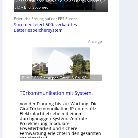
(Geschäftsführer BayWa r.e. Solar Energy Systems, 2.
v.l.) – Bild: Socomec
Feierliche Ehrung auf der EES Europe
Socomec feiert 500. verkauftes
Batteriespeichersystem
Anzeige
Bild: GIRA Giersiepen GmbH & Co. KG
Türkommunikation mit System.
Von der Planung bis zur Wartung: Die
Gira Türkommunikation IP unterstützt
Elektrofachbetriebe mit einem
durchgängigen System. Zentrale
Projektierung, modulare
Erweiterbarkeit und sichere
Fernwartung erleichtern den gesamten