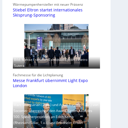
Wärmepumpenhersteller mit neuer Präsenz
Stiebel Eltron startet internationales
Skisprung-Sponsoring
Bild: Messe Frankfurt Exhibition GmbH / Pietro
Sutera
Fachmesse für die Lichtplanung
Messe Frankfurt übernimmt Light Expo
London
Marc Guirguirian (2.v.r.) und Arndt Freytag (1.v.r.) von
Socomec überreichen den Award fürden Kauf des
500. Speicherprojektes an Edith Kemp
(RheinlandSolar, 1.v.l.) und Friedhelm Enslin