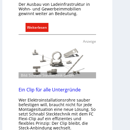
t
Der Ausbau von Ladeinfrastruktur in
Wohn- und Gewerbeimmobilien
e
gewinnt weiter an Bedeutung.
r
f
:
Weiterlesen
a
A
s
u
s
Anzeige
s
e
b
n
a
u
u
n
d
d
Bild: Schnabl Stecktechnik GmbH
e
r
r
e
E
Ein Clip für alle Untergründe
g
l
e
Wer Elektroinstallationsrohre sauber
e
l
befestigen will, braucht nicht für jede
k
n
Montagesituation eine neue Lösung. So
t
setzt Schnabl Stecktechnik mit dem FC
Flexi-Clip auf ein effizientes und
r
flexibles Prinzip: Der Clip bleibt, die
o
Steck-Anbindung wechselt.