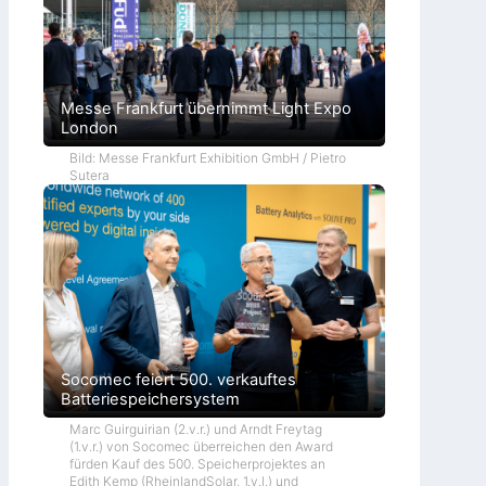
Messe Frankfurt übernimmt Light Expo
London
Bild: Messe Frankfurt Exhibition GmbH / Pietro
Sutera
Socomec feiert 500. verkauftes
Batteriespeichersystem
Marc Guirguirian (2.v.r.) und Arndt Freytag
(1.v.r.) von Socomec überreichen den Award
fürden Kauf des 500. Speicherprojektes an
Edith Kemp (RheinlandSolar, 1.v.l.) und