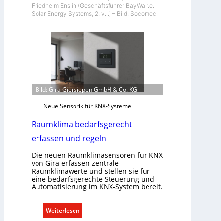
Friedhelm Enslin (Geschäftsführer BayWa r.e.
Solar Energy Systems, 2. v.l.) – Bild: Socomec
Bild: Gira Giersiepen GmbH & Co. KG
Neue Sensorik für KNX-Systeme
Raumklima bedarfsgerecht
erfassen und regeln
Die neuen Raumklimasensoren für KNX
von Gira erfassen zentrale
Raumklimawerte und stellen sie für
eine bedarfsgerechte Steuerung und
Automatisierung im KNX-System bereit.
:
Weiterlesen
R