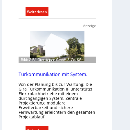
m
o
:
Weiterlesen
b
E
i
i
l
Anzeige
n
i
C
t
l
ä
i
t
p
i
Bild: GIRA Giersiepen GmbH & Co. KG
f
n
ü
d
r
Türkommunikation mit System.
e
a
r
Von der Planung bis zur Wartung: Die
l
I
Gira Türkommunikation IP unterstützt
l
m
Elektrofachbetriebe mit einem
e
durchgängigen System. Zentrale
m
Projektierung, modulare
U
o
Erweiterbarkeit und sichere
n
b
Fernwartung erleichtern den gesamten
t
i
Projektablauf.
e
l
r
i