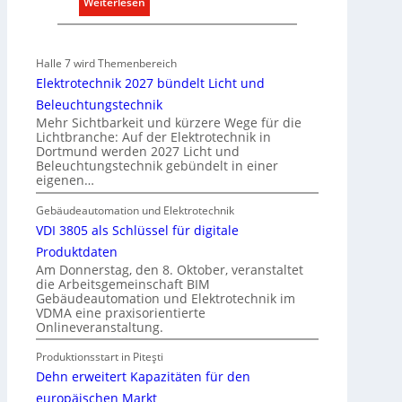
:
Weiterlesen
g
e
T
r
n
ü
ü
w
r
Halle 7 wird Themenbereich
n
i
k
Elektrotechnik 2027 bündelt Licht und
d
r
o
Beleuchtungstechnik
e
t
m
Mehr Sichtbarkeit und kürzere Wege für die
s
m
Lichtbranche: Auf der Elektrotechnik in
c
Dortmund werden 2027 Licht und
u
Beleuchtungstechnik gebündelt in einer
h
n
eigenen…
a
i
f
k
Gebäudeautomation und Elektrotechnik
t
a
VDI 3805 als Schlüssel für digitale
t
Produktdaten
i
Am Donnerstag, den 8. Oktober, veranstaltet
die Arbeitsgemeinschaft BIM
o
Gebäudeautomation und Elektrotechnik im
n
VDMA eine praxisorientierte
m
Onlineveranstaltung.
i
Produktionsstart in Piteşti
t
Dehn erweitert Kapazitäten für den
S
y
europäischen Markt