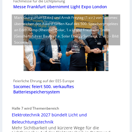
Fachmesse für die Lichtplanung
Messe Frankfurt übernimmt Light Expo London
Marc Guirguirian (2.v.r.) und Arndt Freytag (1.v.r.) von Socomec
überreichen den Award fürden Kauf des 500. Speicherprojektes
an Edith Kemp (RheinlandSolar, 1.v.l.) und Friedhelm Enslin
(Geschäftsführer BayWa r.e. Solar Energy Systems, 2. v.l.) – Bild:
Socomec
Feierliche Ehrung auf der EES Europe
Socomec feiert 500. verkauftes
Batteriespeichersystem
Halle 7 wird Themenbereich
Elektrotechnik 2027 bündelt Licht und
Beleuchtungstechnik
Mehr Sichtbarkeit und kürzere Wege für die