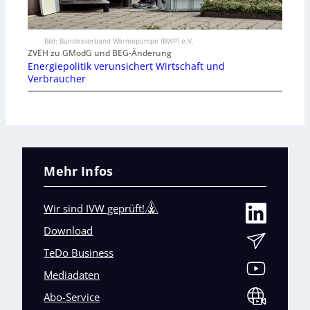
Bild: Bundesverband Wärmepumpe (BWP) e.V.
ZVEH zu GModG und BEG-Änderung
Energiepolitik verunsichert Wirtschaft und
Verbraucher
Mehr Infos
Wir sind IVW geprüft!
Download
TeDo Business
Mediadaten
Abo-Service