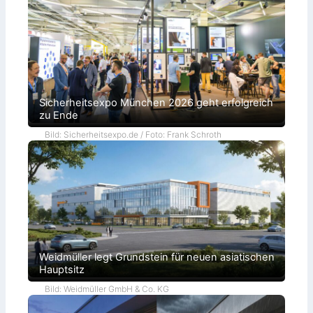
Sicherheitsexpo München 2026 geht erfolgreich
zu Ende
Bild: Sicherheitsexpo.de / Foto: Frank Schroth
Weidmüller legt Grundstein für neuen asiatischen
Hauptsitz
Bild: Weidmüller GmbH & Co. KG