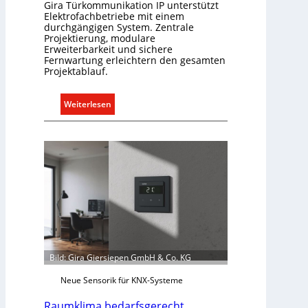
Gira Türkommunikation IP unterstützt
Elektrofachbetriebe mit einem
durchgängigen System. Zentrale
Projektierung, modulare
Erweiterbarkeit und sichere
Fernwartung erleichtern den gesamten
Projektablauf.
:
Weiterlesen
T
ü
r
k
o
m
m
u
n
i
Bild: Gira Giersiepen GmbH & Co. KG
k
a
Neue Sensorik für KNX-Systeme
t
Raumklima bedarfsgerecht
i