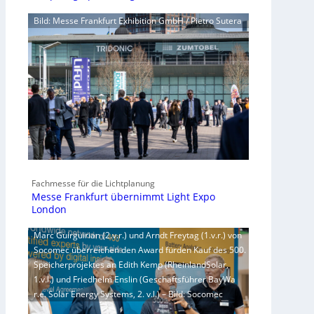
Bild: Messe Frankfurt Exhibition GmbH / Pietro Sutera
Fachmesse für die Lichtplanung
Messe Frankfurt übernimmt Light Expo
London
Marc Guirguirian (2.v.r.) und Arndt Freytag (1.v.r.) von
Socomec überreichen den Award fürden Kauf des 500.
Speicherprojektes an Edith Kemp (RheinlandSolar,
1.v.l.) und Friedhelm Enslin (Geschäftsführer BayWa
r.e. Solar Energy Systems, 2. v.l.) – Bild: Socomec