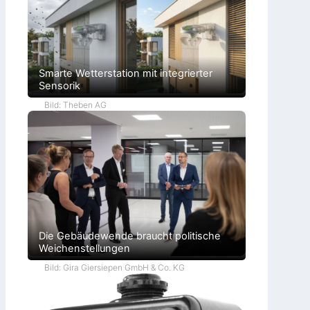
Smarte Wetterstation mit integrierter
Sensorik
Bild: Theben AG
Die Gebäudewende braucht politische
Weichenstellungen
Bild: Gira Giersiepen GmbH & Co. KG