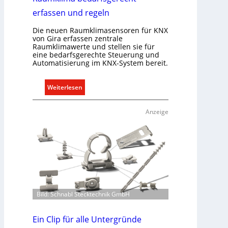
o
erfassen und regeln
n
Die neuen Raumklimasensoren für KNX
m
von Gira erfassen zentrale
i
Raumklimawerte und stellen sie für
t
eine bedarfsgerechte Steuerung und
S
Automatisierung im KNX-System bereit.
y
s
:
Weiterlesen
t
R
e
a
Anzeige
m
u
.
m
k
l
i
m
a
b
Bild: Schnabl Stecktechnik GmbH
e
d
Ein Clip für alle Untergründe
a