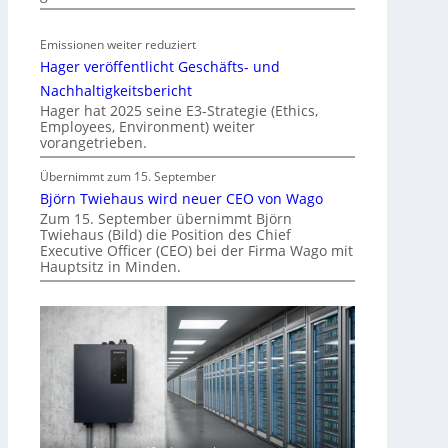
ä
t
Emissionen weiter reduziert
i
Hager veröffentlicht Geschäfts- und
n
d
Nachhaltigkeitsbericht
e
Hager hat 2025 seine E3-Strategie (Ethics,
Employees, Environment) weiter
r
vorangetrieben.
I
m
Übernimmt zum 15. September
m
Björn Twiehaus wird neuer CEO von Wago
o
Zum 15. September übernimmt Björn
Twiehaus (Bild) die Position des Chief
b
Executive Officer (CEO) bei der Firma Wago mit
i
Hauptsitz in Minden.
l
i
e
n
w
i
r
t
s