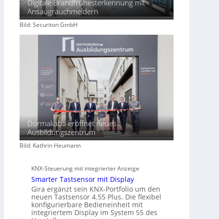
Digitale Brandfrühesterkennung mit
c
Ansaugrauchmeldern
h
Bild: Securiton GmbH
a
f
t
Dormakaba eröffnet neues
Ausbildungszentrum
Bild: Kathrin Heumann
KNX-Steuerung mit integrierter Anzeige
Smarter Tastsensor mit Display
Gira ergänzt sein KNX-Portfolio um den
neuen Tastsensor 4.55 Plus. Die flexibel
konfigurierbare Bedieneinheit mit
integriertem Display im System 55 des