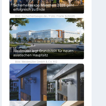
Sicherheitsexpo München 2026 geht
erfolgreich zu Ende
Bild: Sicherheitsexpo.de / Foto: Frank Schroth
Weidmüller legt Grundstein für neuen
asiatischen Hauptsitz
Bild: Weidmüller GmbH & Co. KG