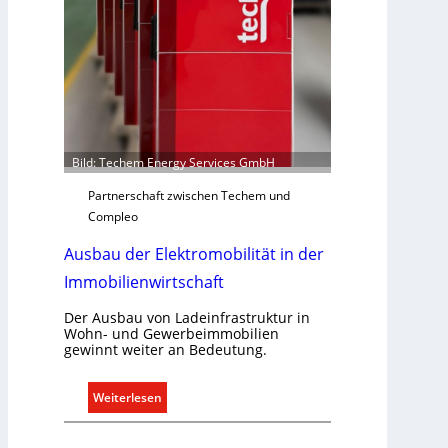
e
r
U
e
n
g
t
e
e
l
r
n
g
r
Bild: Techem Energy Services GmbH
ü
Partnerschaft zwischen Techem und
n
Compleo
d
e
Ausbau der Elektromobilität in der
Immobilienwirtschaft
Der Ausbau von Ladeinfrastruktur in
Wohn- und Gewerbeimmobilien
gewinnt weiter an Bedeutung.
:
Weiterlesen
A
u