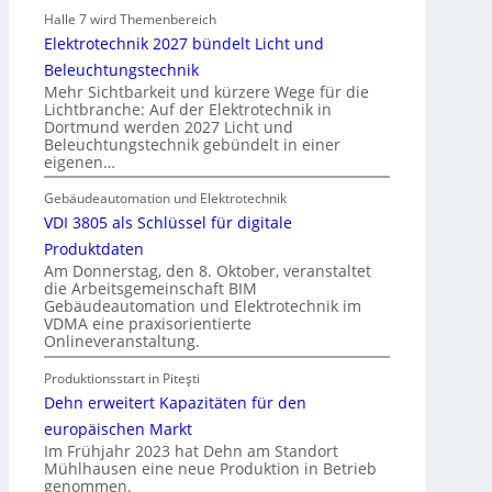
s
Halle 7 wird Themenbereich
b
Elektrotechnik 2027 bündelt Licht und
a
Beleuchtungstechnik
u
Mehr Sichtbarkeit und kürzere Wege für die
d
Lichtbranche: Auf der Elektrotechnik in
Dortmund werden 2027 Licht und
e
Beleuchtungstechnik gebündelt in einer
r
eigenen…
E
l
Gebäudeautomation und Elektrotechnik
e
VDI 3805 als Schlüssel für digitale
k
Produktdaten
t
Am Donnerstag, den 8. Oktober, veranstaltet
die Arbeitsgemeinschaft BIM
r
Gebäudeautomation und Elektrotechnik im
o
VDMA eine praxisorientierte
m
Onlineveranstaltung.
o
Produktionsstart in Piteşti
b
Dehn erweitert Kapazitäten für den
i
l
europäischen Markt
Im Frühjahr 2023 hat Dehn am Standort
i
Mühlhausen eine neue Produktion in Betrieb
t
genommen.