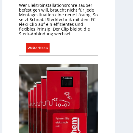
Wer Elektroinstallationsrohre sauber
r
befestigen will, braucht nicht für jede
f
Montagesituation eine neue Lösung. So
s
setzt Schnabl Stecktechnik mit dem FC
g
Flexi-Clip auf ein effizientes und
flexibles Prinzip: Der Clip bleibt, die
e
Steck-Anbindung wechselt.
r
e
:
Weiterlesen
c
E
h
i
t
n
e
C
r
l
f
i
a
p
s
f
s
ü
e
r
n
a
u
l
n
l
d