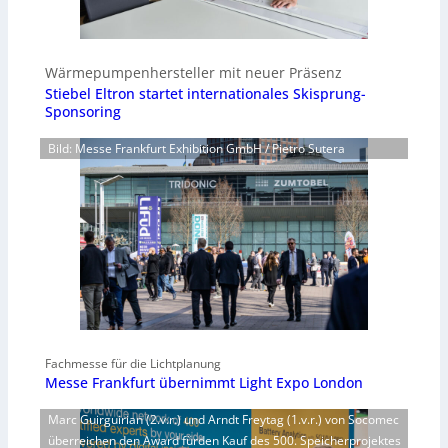
Wärmepumpenhersteller mit neuer Präsenz
Stiebel Eltron startet internationales Skisprung-
Sponsoring
Bild: Messe Frankfurt Exhibition GmbH / Pietro Sutera
Fachmesse für die Lichtplanung
Messe Frankfurt übernimmt Light Expo London
Marc Guirguirian (2.v.r.) und Arndt Freytag (1.v.r.) von Socomec
überreichen den Award fürden Kauf des 500. Speicherprojektes