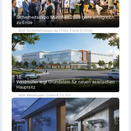
Sicherheitsexpo München 2026 geht erfolgreich
zu Ende
Bild: Sicherheitsexpo.de / Foto: Frank Schroth
Weidmüller legt Grundstein für neuen asiatischen
Hauptsitz
Bild: Weidmüller GmbH & Co. KG