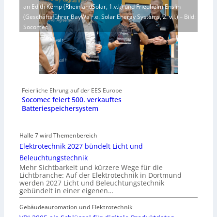
an Edith Kemp (RheinlandSolar, 1.v.l.) und Friedhelm Enslin
(Geschäftsführer BayWa r.e. Solar Energy Systems, 2. v.l.) – Bild:
Socomec
Feierliche Ehrung auf der EES Europe
Socomec feiert 500. verkauftes
Batteriespeichersystem
Halle 7 wird Themenbereich
Elektrotechnik 2027 bündelt Licht und
Beleuchtungstechnik
Mehr Sichtbarkeit und kürzere Wege für die
Lichtbranche: Auf der Elektrotechnik in Dortmund
werden 2027 Licht und Beleuchtungstechnik
gebündelt in einer eigenen…
Gebäudeautomation und Elektrotechnik