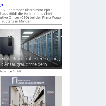
go
 15. September übernimmt Björn
haus (Bild) die Position des Chief
utive Officer (CEO) bei der Firma Wago
Hauptsitz in Minden.
igitale Brandfrühesterkennung
it Ansaugrauchmeldern
: Securiton GmbH