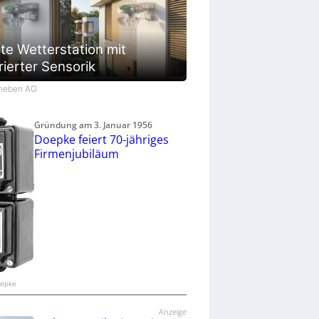
te Wetterstation mit
rierter Sensorik
Theben AG
Gründung am 3. Januar 1956
Doepke feiert 70-jähriges
Firmenjubiläum
oepke
Anzeige