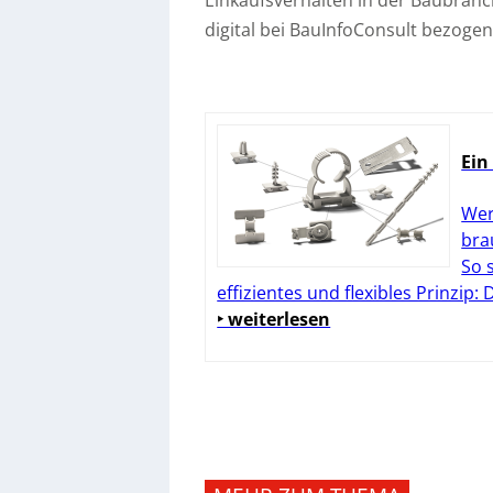
Einkaufsverhalten in der Baubranc
digital bei BauInfoConsult bezoge
Ein
Wer
bra
So 
effizientes und flexibles Prinzip:
‣ weiterlesen