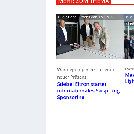
MEHR ZUM THEMA
Bild: Stiebel Eltron GmbH & Co. KG
Bild
/ Pie
Fachm
Wärmepumpenhersteller mit
Mes
neuer Präsenz
Lig
Stiebel Eltron startet
internationales Skisprung-
Sponsoring