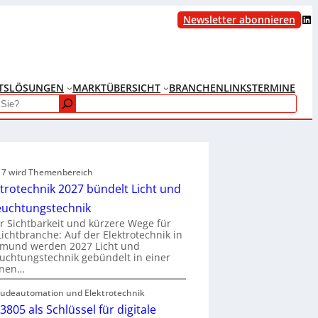
LinkedIn
Newsletter abonnieren
TS
LÖSUNGEN
MARKTÜBERSICHT
BRANCHENLINKS
TERMINE
e 7 wird Themenbereich
ktrotechnik 2027 bündelt Licht und
euchtungstechnik
 Sichtbarkeit und kürzere Wege für
Lichtbranche: Auf der Elektrotechnik in
tmund werden 2027 Licht und
uchtungstechnik gebündelt in einer
enen…
udeautomation und Elektrotechnik
3805 als Schlüssel für digitale