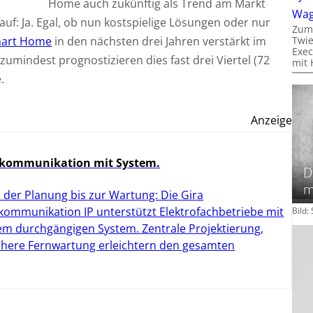
Home auch zukünftig als Trend am Markt
Wa
auf: Ja. Egal, ob nun kostspielige Lösungen oder nur
Zum
art Home
in den nächsten drei Jahren verstärkt im
Twie
Exec
umindest prognostizieren dies fast drei Viertel (72
mit 
.
Anzeige
kommunikation mit System.
D
m
 der Planung bis zur Wartung: Die Gira
kommunikation IP unterstützt Elektrofachbetriebe mit
Bild
em durchgängigen System. Zentrale Projektierung,
chere Fernwartung erleichtern den gesamten