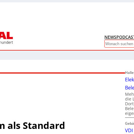
NEWS
PODCAS
Search
Hall
Ele
Bel
Mehr
die 
Dor
Bele
eig
im als Standard
Gebä
VDI 