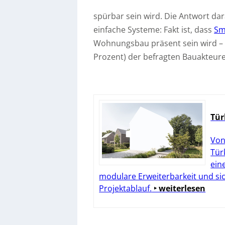
spürbar sein wird. Die Antwort dar
einfache Systeme: Fakt ist, dass
Sm
Wohnungsbau präsent sein wird – z
Prozent) der befragten Bauakteure
Tür
Von
Tür
ein
modulare Erweiterbarkeit und si
Projektablauf.
‣ weiterlesen