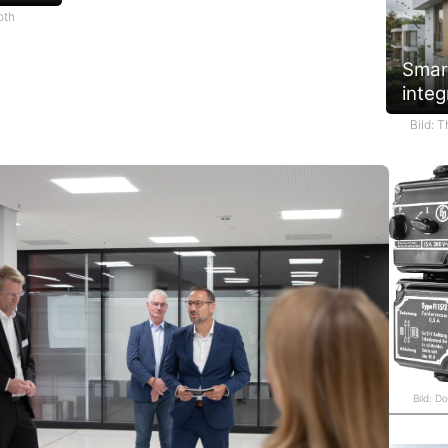
oth
Smar
integ
Bild: 
Bild: D