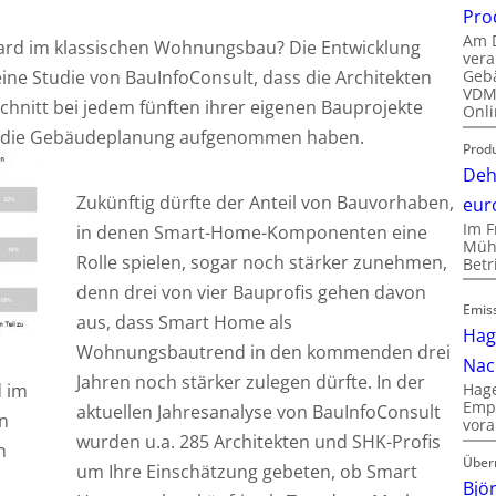
Pro
Am D
rd im klassischen Wohnungsbau? Die Entwicklung
vera
Gebä
 eine Studie von BauInfoConsult, dass die Architekten
VDMA
chnitt bei jedem fünften ihrer eigenen Bauprojekte
Onli
 die Gebäudeplanung aufgenommen haben.
Produ
Deh
Zukünftig dürfte der Anteil von Bauvorhaben,
eur
Im F
in denen Smart-Home-Komponenten eine
Mühl
Rolle spielen, sogar noch stärker zunehmen,
Bet
denn drei von vier Bauprofis gehen davon
Emis
aus, dass Smart Home als
Hag
Wohnungsbautrend in den kommenden drei
Nac
Jahren noch stärker zulegen dürfte. In der
d im
Hage
Empl
aktuellen Jahresanalyse von BauInfoConsult
n
vora
wurden u.a. 285 Architekten und SHK-Profis
n
Über
um Ihre Einschätzung gebeten, ob Smart
Bjö