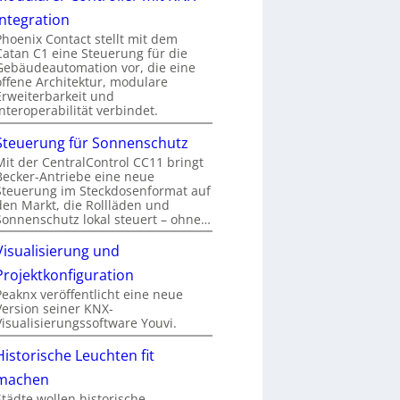
Integration
Phoenix Contact stellt mit dem
Catan C1 eine Steuerung für die
Gebäudeautomation vor, die eine
offene Architektur, modulare
Erweiterbarkeit und
Interoperabilität verbindet.
Steuerung für Sonnenschutz
Mit der CentralControl CC11 bringt
Becker-Antriebe eine neue
Steuerung im Steckdosenformat auf
den Markt, die Rollläden und
Sonnenschutz lokal steuert – ohne…
Visualisierung und
Projektkonfiguration
Peaknx veröffentlicht eine neue
Version seiner KNX-
Visualisierungssoftware Youvi.
Historische Leuchten fit
machen
Städte wollen historische