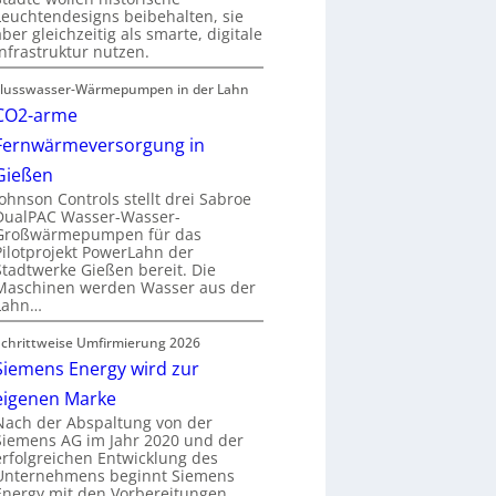
Leuchtendesigns beibehalten, sie
aber gleichzeitig als smarte, digitale
Infrastruktur nutzen.
Flusswasser-Wärmepumpen in der Lahn
CO2-arme
Fernwärmeversorgung in
Gießen
Johnson Controls stellt drei Sabroe
DualPAC Wasser-Wasser-
Großwärmepumpen für das
Pilotprojekt PowerLahn der
Stadtwerke Gießen bereit. Die
Maschinen werden Wasser aus der
Lahn…
Schrittweise Umfirmierung 2026
Siemens Energy wird zur
eigenen Marke
Nach der Abspaltung von der
Siemens AG im Jahr 2020 und der
erfolgreichen Entwicklung des
Unternehmens beginnt Siemens
Energy mit den Vorbereitungen…