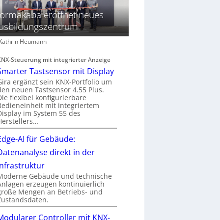
ormakaba eröffnet neues
usbildungszentrum
: Kathrin Heumann
KNX-Steuerung mit integrierter Anzeige
Smarter Tastsensor mit Display
Gira ergänzt sein KNX-Portfolio um
den neuen Tastsensor 4.55 Plus.
Die flexibel konfigurierbare
Bedieneinheit mit integriertem
Display im System 55 des
Herstellers…
Edge-AI für Gebäude:
Datenanalyse direkt in der
Infrastruktur
Moderne Gebäude und technische
Anlagen erzeugen kontinuierlich
große Mengen an Betriebs- und
Zustandsdaten.
Modularer Controller mit KNX-