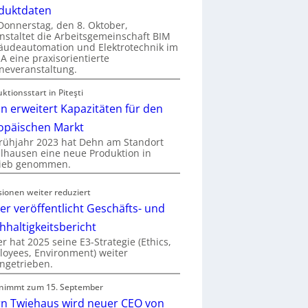
duktdaten
onnerstag, den 8. Oktober,
nstaltet die Arbeitsgemeinschaft BIM
udeautomation und Elektrotechnik im
 eine praxisorientierte
neveranstaltung.
ktionsstart in Piteşti
n erweitert Kapazitäten für den
opäischen Markt
rühjahr 2023 hat Dehn am Standort
hausen eine neue Produktion in
rieb genommen.
sionen weiter reduziert
er veröffentlicht Geschäfts- und
hhaltigkeitsbericht
r hat 2025 seine E3-Strategie (Ethics,
oyees, Environment) weiter
ngetrieben.
nimmt zum 15. September
rn Twiehaus wird neuer CEO von