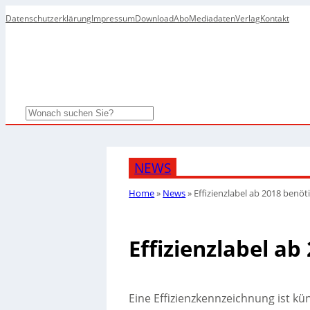
Datenschutzerklärung
Impressum
Download
Abo
Mediadaten
Verlag
Kontakt
Search
NEWS
Home
»
News
»
Effizienzlabel ab 2018 benöt
Effizienzlabel ab
Eine Effizienzkennzeichnung ist kün