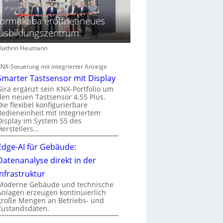
ormakaba eröffnet neues
usbildungszentrum
: Kathrin Heumann
KNX-Steuerung mit integrierter Anzeige
Smarter Tastsensor mit Display
Gira ergänzt sein KNX-Portfolio um
den neuen Tastsensor 4.55 Plus.
Die flexibel konfigurierbare
Bedieneinheit mit integriertem
Display im System 55 des
Herstellers…
Edge-AI für Gebäude:
Datenanalyse direkt in der
Infrastruktur
Moderne Gebäude und technische
Anlagen erzeugen kontinuierlich
große Mengen an Betriebs- und
Zustandsdaten.