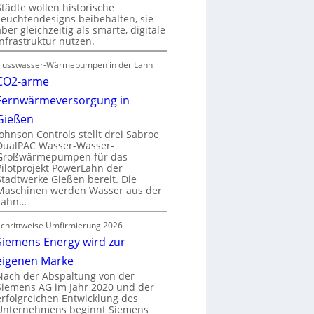
Städte wollen historische
Leuchtendesigns beibehalten, sie
aber gleichzeitig als smarte, digitale
Infrastruktur nutzen.
Flusswasser-Wärmepumpen in der Lahn
CO2-arme
Fernwärmeversorgung in
Gießen
Johnson Controls stellt drei Sabroe
DualPAC Wasser-Wasser-
Großwärmepumpen für das
Pilotprojekt PowerLahn der
Stadtwerke Gießen bereit. Die
Maschinen werden Wasser aus der
Lahn…
Schrittweise Umfirmierung 2026
Siemens Energy wird zur
eigenen Marke
Nach der Abspaltung von der
Siemens AG im Jahr 2020 und der
erfolgreichen Entwicklung des
Unternehmens beginnt Siemens