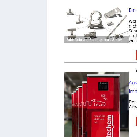
Ein
Wer 
nic
Schn
und 
Bild: Schnabl Stecktechnik GmbH
wec
Aus
Imm
Der
Gew