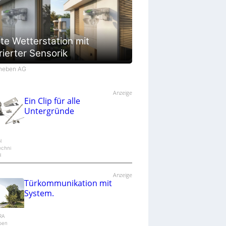
te Wetterstation mit
rierter Sensorik
Theben AG
Anzeige
Ein Clip für alle
Untergründe
l
echni
H
Anzeige
Türkommunikation mit
System.
IRA
epen