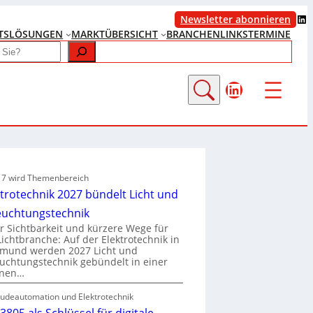
LinkedIn
Newsletter abonnieren
TS
LÖSUNGEN
MARKTÜBERSICHT
BRANCHENLINKS
TERMINE
LinkedIn
e 7 wird Themenbereich
ktrotechnik 2027 bündelt Licht und
euchtungstechnik
 Sichtbarkeit und kürzere Wege für
Lichtbranche: Auf der Elektrotechnik in
tmund werden 2027 Licht und
uchtungstechnik gebündelt in einer
enen…
udeautomation und Elektrotechnik
3805 als Schlüssel für digitale