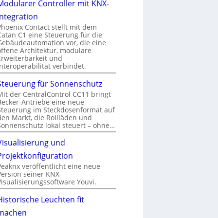
Modularer Controller mit KNX-
Integration
Phoenix Contact stellt mit dem
Catan C1 eine Steuerung für die
Gebäudeautomation vor, die eine
offene Architektur, modulare
Erweiterbarkeit und
Interoperabilität verbindet.
Steuerung für Sonnenschutz
Mit der CentralControl CC11 bringt
Becker-Antriebe eine neue
Steuerung im Steckdosenformat auf
den Markt, die Rollläden und
Sonnenschutz lokal steuert – ohne…
Visualisierung und
Projektkonfiguration
Peaknx veröffentlicht eine neue
Version seiner KNX-
Visualisierungssoftware Youvi.
Historische Leuchten fit
machen