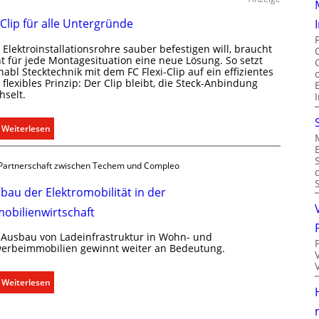
t
u
i
 Clip für alle Untergründe
m
o
k
n
Elektroinstallationsrohre sauber befestigen will, braucht
l
ht für jede Montagesituation eine neue Lösung. So setzt
m
i
abl Stecktechnik mit dem FC Flexi-Clip auf ein effizientes
i
flexibles Prinzip: Der Clip bleibt, die Steck-Anbindung
m
t
hselt.
a
S
b
y
:
Weiterlesen
e
s
E
d
t
i
a
Partnerschaft zwischen Techem und Compleo
e
n
r
m
C
f
bau der Elektromobilität in der
.
l
s
obilienwirtschaft
i
g
p
e
 Ausbau von Ladeinfrastruktur in Wohn- und
f
erbeimmobilien gewinnt weiter an Bedeutung.
r
ü
e
r
c
:
Weiterlesen
a
h
A
l
t
u