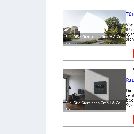
Tür
Von
IP 
Sys
Bild: GIRA Giersiepen GmbH & Co.
sic
KG
Rau
Die
zen
bed
Bild: Gira Giersiepen GmbH & Co.
Sys
KG