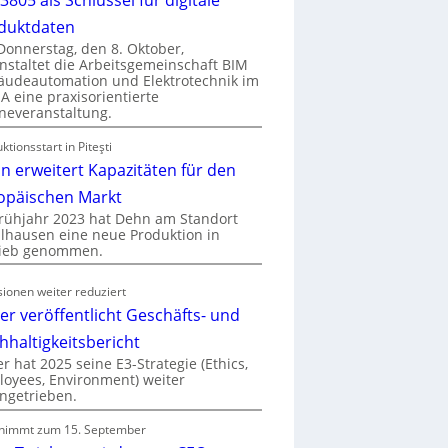
duktdaten
onnerstag, den 8. Oktober,
nstaltet die Arbeitsgemeinschaft BIM
udeautomation und Elektrotechnik im
 eine praxisorientierte
neveranstaltung.
ktionsstart in Piteşti
n erweitert Kapazitäten für den
opäischen Markt
rühjahr 2023 hat Dehn am Standort
hausen eine neue Produktion in
rieb genommen.
ionen weiter reduziert
er veröffentlicht Geschäfts- und
hhaltigkeitsbericht
r hat 2025 seine E3-Strategie (Ethics,
oyees, Environment) weiter
ngetrieben.
nimmt zum 15. September