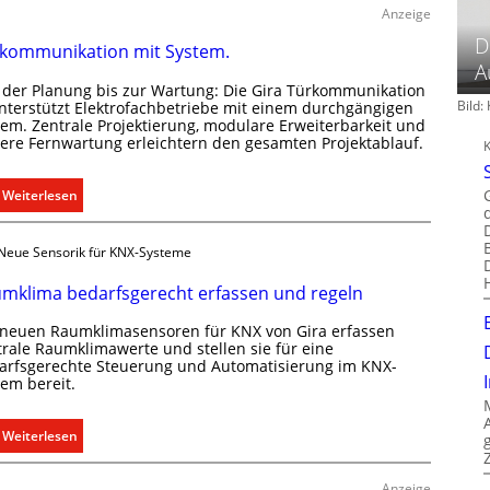
Anzeige
D
kommunikation mit System.
A
 der Planung bis zur Wartung: Die Gira Türkommunikation
Bild
unterstützt Elektrofachbetriebe mit einem durchgängigen
tem. Zentrale Projektierung, modulare Erweiterbarkeit und
here Fernwartung erleichtern den gesamten Projektablauf.
:
Weiterlesen
T
ü
Neue Sensorik für KNX-Systeme
r
k
mklima bedarfsgerecht erfassen und regeln
o
 neuen Raumklimasensoren für KNX von Gira erfassen
m
trale Raumklimawerte und stellen sie für eine
m
arfsgerechte Steuerung und Automatisierung im KNX-
u
tem bereit.
n
i
:
Weiterlesen
k
R
a
a
Anzeige