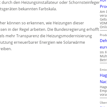
 durch den Heizungsinstallateur oder Schornsteinfeger
Pro
tsgeräten bekannten Farbskala.
Am D
vera
Gebä
her können so erkennen, wie Heizungen dieser
VDMA
Onli
ssen in der Regel arbeiten. Die Bundesregierung erhofft
Produ
ttels mehr Transparenz die Heizungsmodernisierung
Deh
Nutzung erneuerbarer Energien wie Solarwärme
eur
reiben.
Im F
Mühl
Bet
Emiss
Hag
Nac
Hage
Empl
vora
Über