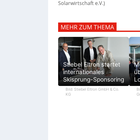
Solarwirtschaft e.V.)
MEHR ZUM THEMA
M
Stiebel Eltron startet
ü
internationales
L
Skisprung-Sponsoring
Bi
Bild: Stiebel Eltron GmbH & Co.
G
KG