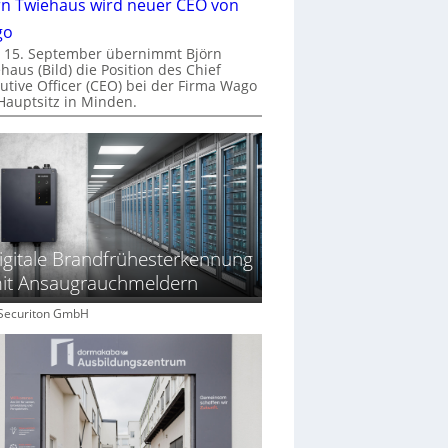
rn Twiehaus wird neuer CEO von
go
 15. September übernimmt Björn
haus (Bild) die Position des Chief
utive Officer (CEO) bei der Firma Wago
Hauptsitz in Minden.
igitale Brandfrühesterkennung
it Ansaugrauchmeldern
: Securiton GmbH