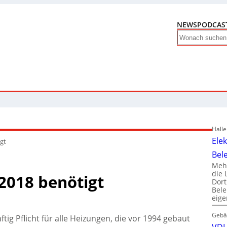
NEWS
PODCAS
Search
Hall
Ele
igt
Bel
Mehr
die 
 2018 benötigt
Dor
Bele
eig
Gebä
ftig Pflicht für alle Heizungen, die vor 1994 gebaut
VDI 