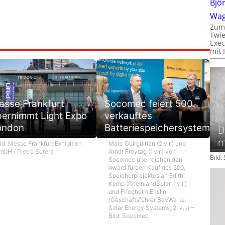
Bjö
Wa
Zum
Twie
Exec
mit 
esse Frankfurt
Socomec feiert 500.
bernimmt Light Expo
verkauftes
ondon
Batteriespeichersystem
D
m
ld: Messe Frankfurt Exhibition
Marc Guirguirian (2.v.r.) und
mbH / Pietro Sutera
Arndt Freytag (1.v.r.) von
Bild
Socomec überreichen den
Award fürden Kauf des 500.
Speicherprojektes an Edith
Kemp (RheinlandSolar, 1.v.l.)
und Friedhelm Enslin
(Geschäftsführer BayWa r.e.
Solar Energy Systems, 2. v.l.) –
Bild: Socomec