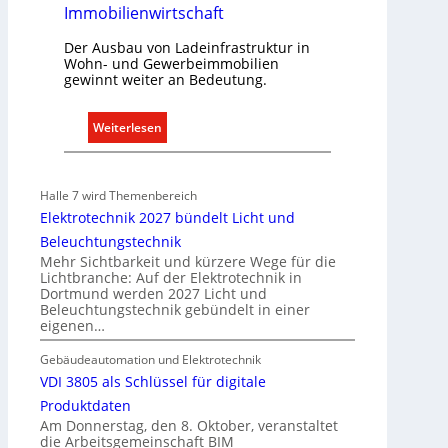
Immobilienwirtschaft
Der Ausbau von Ladeinfrastruktur in
Wohn- und Gewerbeimmobilien
gewinnt weiter an Bedeutung.
:
Weiterlesen
A
u
s
Halle 7 wird Themenbereich
b
Elektrotechnik 2027 bündelt Licht und
a
Beleuchtungstechnik
u
Mehr Sichtbarkeit und kürzere Wege für die
d
Lichtbranche: Auf der Elektrotechnik in
Dortmund werden 2027 Licht und
e
Beleuchtungstechnik gebündelt in einer
r
eigenen…
E
l
Gebäudeautomation und Elektrotechnik
e
VDI 3805 als Schlüssel für digitale
k
Produktdaten
t
Am Donnerstag, den 8. Oktober, veranstaltet
die Arbeitsgemeinschaft BIM
r