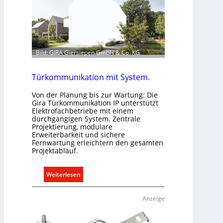
k
l
i
m
a
b
Bild: GIRA Giersiepen GmbH & Co. KG
e
d
Türkommunikation mit System.
a
r
Von der Planung bis zur Wartung: Die
Gira Türkommunikation IP unterstützt
f
Elektrofachbetriebe mit einem
s
durchgängigen System. Zentrale
g
Projektierung, modulare
Erweiterbarkeit und sichere
e
Fernwartung erleichtern den gesamten
r
Projektablauf.
e
c
:
Weiterlesen
h
T
t
ü
Anzeige
e
r
r
k
f