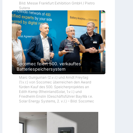
Bild: Messe Frankfurt Exhibition GmbH / Pietro
Sutera
Socomec feiert 500. verkauftes
Batteriespeichersystem
Marc Guirguirian (2.v.r.) und Arndt Freytag
(1.v.r.) von Socomec überreichen den Award
fürden Kauf des 500. Speicherprojektes an
Edith Kemp (RheinlandSolar, 1.v.l.) und
Friedhelm Enslin (Geschäftsführer BayWa r.e.
Solar Energy Systems, 2. v.l.) – Bild: Socomec