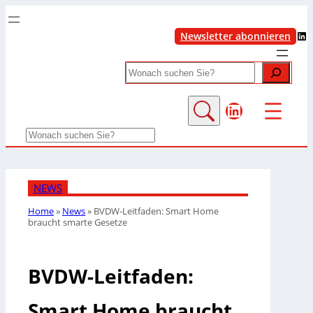
LinkedIn
Newsletter abonnieren
Search
LinkedIn
Search
NEWS
Home
»
News
»
BVDW-Leitfaden: Smart Home
braucht smarte Gesetze
BVDW-Leitfaden:
Smart Home braucht