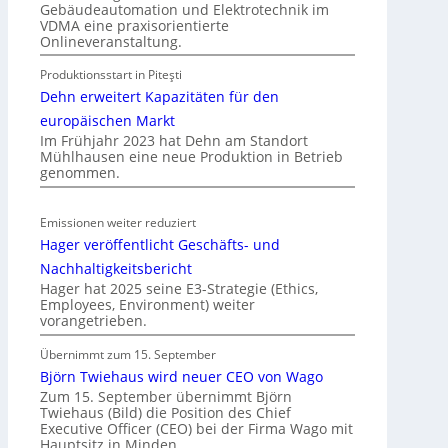
Gebäudeautomation und Elektrotechnik im
o
VDMA eine praxisorientierte
m
Onlineveranstaltung.
o
Produktionsstart in Piteşti
b
Dehn erweitert Kapazitäten für den
i
l
europäischen Markt
Im Frühjahr 2023 hat Dehn am Standort
i
Mühlhausen eine neue Produktion in Betrieb
t
genommen.
ä
t
Emissionen weiter reduziert
i
Hager veröffentlicht Geschäfts- und
n
d
Nachhaltigkeitsbericht
e
Hager hat 2025 seine E3-Strategie (Ethics,
Employees, Environment) weiter
r
vorangetrieben.
I
m
Übernimmt zum 15. September
m
Björn Twiehaus wird neuer CEO von Wago
o
Zum 15. September übernimmt Björn
Twiehaus (Bild) die Position des Chief
b
Executive Officer (CEO) bei der Firma Wago mit
i
Hauptsitz in Minden.