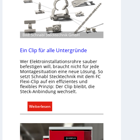
o
a
m
s
m
s
u
e
n
n
i
Bild: Schnabl Stecktechnik GmbH
u
k
n
a
Ein Clip für alle Untergründe
d
t
r
Wer Elektroinstallationsrohre sauber
i
e
befestigen will, braucht nicht für jede
o
g
Montagesituation eine neue Lösung. So
n
setzt Schnabl Stecktechnik mit dem FC
e
m
Flexi-Clip auf ein effizientes und
l
flexibles Prinzip: Der Clip bleibt, die
i
n
Steck-Anbindung wechselt.
t
S
:
Weiterlesen
y
E
s
i
t
n
e
C
m
l
.