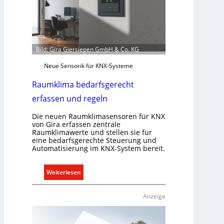
Bild: Gira Giersiepen GmbH & Co. KG
Neue Sensorik für KNX-Systeme
Raumklima bedarfsgerecht
erfassen und regeln
Die neuen Raumklimasensoren für KNX
von Gira erfassen zentrale
Raumklimawerte und stellen sie für
eine bedarfsgerechte Steuerung und
Automatisierung im KNX-System bereit.
:
Weiterlesen
R
a
Anzeige
u
m