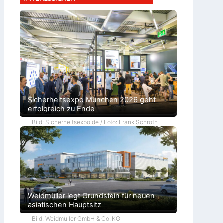
Sicherheitsexpo München 2026 geht
erfolgreich zu Ende
Bild: Sicherheitsexpo.de / Foto: Frank Schroth
Weidmüller legt Grundstein für neuen
asiatischen Hauptsitz
Bild: Weidmüller GmbH & Co. KG