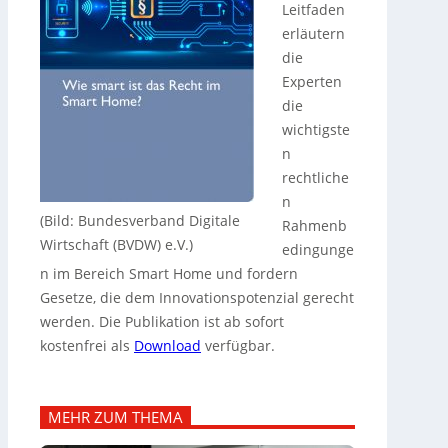
Leitfaden
erläutern
die
Experten
die
wichtigste
n
rechtliche
n
(Bild: Bundesverband Digitale
Rahmenb
Wirtschaft (BVDW) e.V.)
edingunge
n im Bereich Smart Home und fordern
Gesetze, die dem Innovationspotenzial gerecht
werden. Die Publikation ist ab sofort
kostenfrei als
Download
verfügbar.
MEHR ZUM THEMA