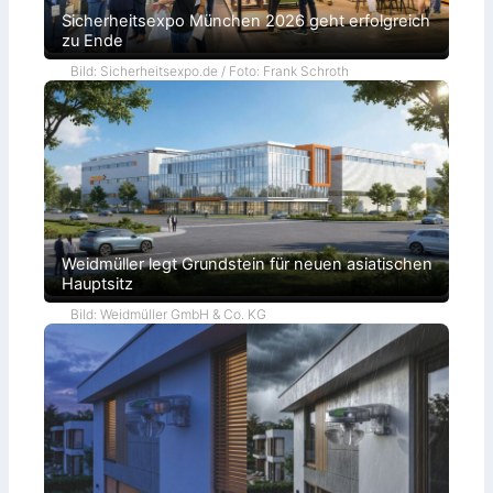
Sicherheitsexpo München 2026 geht erfolgreich
zu Ende
Bild: Sicherheitsexpo.de / Foto: Frank Schroth
Weidmüller legt Grundstein für neuen asiatischen
Hauptsitz
Bild: Weidmüller GmbH & Co. KG