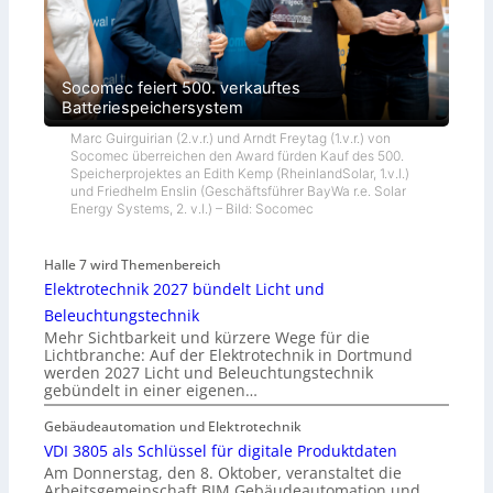
Socomec feiert 500. verkauftes
Batteriespeichersystem
Marc Guirguirian (2.v.r.) und Arndt Freytag (1.v.r.) von
Socomec überreichen den Award fürden Kauf des 500.
Speicherprojektes an Edith Kemp (RheinlandSolar, 1.v.l.)
und Friedhelm Enslin (Geschäftsführer BayWa r.e. Solar
Energy Systems, 2. v.l.) – Bild: Socomec
Halle 7 wird Themenbereich
Elektrotechnik 2027 bündelt Licht und
Beleuchtungstechnik
Mehr Sichtbarkeit und kürzere Wege für die
Lichtbranche: Auf der Elektrotechnik in Dortmund
werden 2027 Licht und Beleuchtungstechnik
gebündelt in einer eigenen…
Gebäudeautomation und Elektrotechnik
VDI 3805 als Schlüssel für digitale Produktdaten
Am Donnerstag, den 8. Oktober, veranstaltet die
Arbeitsgemeinschaft BIM Gebäudeautomation und