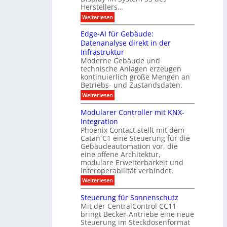
l
u
e
Herstellers…
n
o
x
e
g
:
Weiterlesen
p
g
s
S
o
m
i
m
M
A
Edge-AI für Gebäude:
i
a
e
ü
Datenanalyse direkt in der
u
r
t
n
s
Infrastruktur
t
s
c
A
e
Moderne Gebäude und
h
b
n
r
e
technische Anlagen erzeugen
i
T
s
n
kontinuierlich große Mengen an
a
l
2
a
Betriebs- und Zustandsdaten.
s
0
d
u
t
:
Weiterlesen
2
u
s
E
g
6
e
d
n
g
Modularer Controller mit KNX-
r
n
g
e
g
Integration
a
s
e
h
Phoenix Contact stellt mit dem
s
o
-
t
u
r
Catan C1 eine Steuerung für die
A
z
e
c
m
I
Gebäudeautomation vor, die
r
e
h
i
f
f
eine offene Architektur,
n
t
ü
o
m
modulare Erweiterbarkeit und
D
r
l
t
Interoperabilität verbindet.
e
i
G
g
r
s
e
:
l
Weiterlesen
r
p
u
b
M
e
d
l
ä
o
i
m
Steuerung für Sonnenschutz
e
a
u
d
c
Mit der CentralControl CC11
y
d
u
r
h
bringt Becker-Antriebe eine neue
e
l
z
n
Steuerung im Steckdosenformat
:
a
u