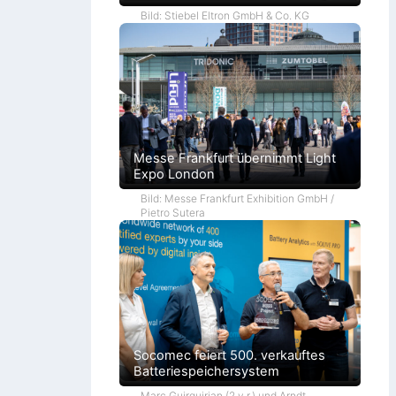
Bild: Stiebel Eltron GmbH & Co. KG
Messe Frankfurt übernimmt Light
Expo London
Bild: Messe Frankfurt Exhibition GmbH /
Pietro Sutera
Socomec feiert 500. verkauftes
Batteriespeichersystem
Marc Guirguirian (2.v.r.) und Arndt