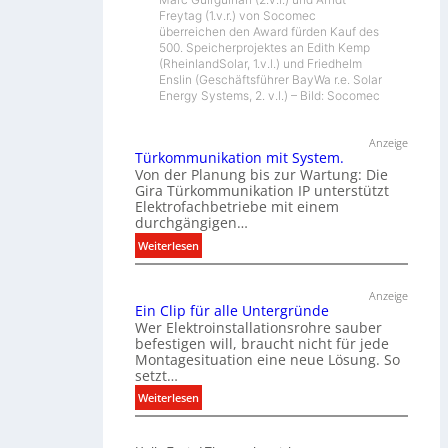
Freytag (1.v.r.) von Socomec
überreichen den Award fürden Kauf des
500. Speicherprojektes an Edith Kemp
(RheinlandSolar, 1.v.l.) und Friedhelm
Enslin (Geschäftsführer BayWa r.e. Solar
Energy Systems, 2. v.l.) – Bild: Socomec
Anzeige
Türkommunikation mit System.
Von der Planung bis zur Wartung: Die
Gira Türkommunikation IP unterstützt
Elektrofachbetriebe mit einem
durchgängigen…
:
Weiterlesen
T
ü
Anzeige
r
Ein Clip für alle Untergründe
k
Wer Elektroinstallationsrohre sauber
o
befestigen will, braucht nicht für jede
Montagesituation eine neue Lösung. So
m
setzt…
m
u
:
Weiterlesen
n
E
i
i