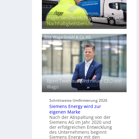
5
2
a
7
l
Hager veröffentlicht Geschäfts- und
b
s
Nachhaltigkeitsbericht
ü
S
n
c
d
Bild: Wago GmbH & Co. KG
h
e
l
l
ü
t
s
L
s
i
e
c
l
h
f
Björn Twiehaus wird neuer CEO von
t
ü
Wago
u
r
n
d
d
Schrittweise Umfirmierung 2026
i
Siemens Energy wird zur
B
g
eigenen Marke
e
i
Nach der Abspaltung von der
l
t
Siemens AG im Jahr 2020 und
e
a
der erfolgreichen Entwicklung
u
des Unternehmens beginnt
l
c
Siemens Energy mit den
e