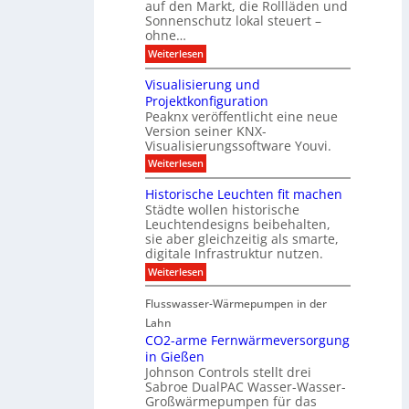
D
auf den Markt, die Rollläden und
r
E
a
e
Sonnenschutz lokal steuert –
n
t
r
d
ohne…
e
C
e
:
Weiterlesen
n
o
S
a
n
t
n
t
Visualisierung und
e
a
r
Projektkonfiguration
u
l
o
Peaknx veröffentlicht eine neue
e
y
l
Version seiner KNX-
r
s
l
u
Visualisierungssoftware Youvi.
e
e
n
d
r
:
Weiterlesen
g
i
m
V
f
r
i
i
Historische Leuchten fit machen
ü
e
t
s
r
Städte wollen historische
k
K
u
S
t
N
Leuchtendesigns beibehalten,
a
o
i
X
sie aber gleichzeitig als smarte,
l
n
n
-
digitale Infrastruktur nutzen.
i
n
d
I
s
e
:
Weiterlesen
e
n
i
n
H
r
t
e
s
i
I
e
r
Flusswasser-Wärmepumpen in der
c
s
n
g
u
h
t
Lahn
f
r
n
u
o
r
a
CO2-arme Fernwärmeversorgung
g
t
r
a
t
u
in Gießen
z
i
s
i
n
Johnson Controls stellt drei
s
t
o
d
Sabroe DualPAC Wasser-Wasser-
c
r
n
P
h
Großwärmepumpen für das
u
r