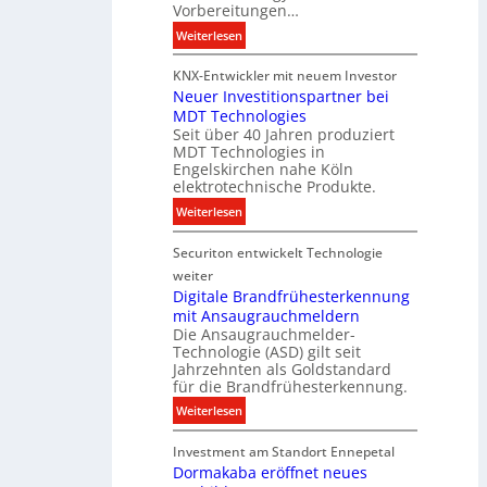
h
Vorbereitungen…
P
t
:
Weiterlesen
r
u
S
o
n
KNX-Entwickler mit neuem Investor
i
d
g
Neuer Investitionspartner bei
e
u
s
MDT Technologies
m
k
t
Seit über 40 Jahren produziert
e
t
MDT Technologies in
e
n
d
Engelskirchen nahe Köln
c
s
a
elektrotechnische Produkte.
h
E
t
:
Weiterlesen
n
n
e
N
i
e
n
Securiton entwickelt Technologie
e
k
r
u
weiter
g
e
Digitale Brandfrühesterkennung
y
mit Ansaugrauchmeldern
r
w
Die Ansaugrauchmelder-
I
i
Technologie (ASD) gilt seit
n
r
Jahrzehnten als Goldstandard
v
für die Brandfrühesterkennung.
d
e
z
:
Weiterlesen
s
u
D
t
r
Investment am Standort Ennepetal
i
i
e
Dormakaba eröffnet neues
g
t