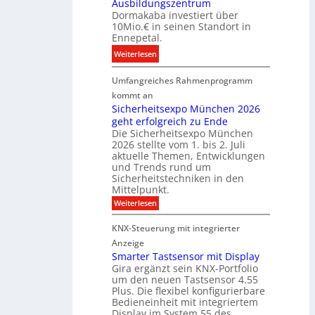
i
Ausbildungszentrum
i
i
Dormakaba investiert über
g
t
o
10Mio.€ in seinen Standort in
e
a
n
Ennepetal.
n
l
s
:
Weiterlesen
e
e
p
D
n
B
a
Umfangreiches Rahmenprogramm
o
M
r
r
r
kommt an
a
a
t
m
Sicherheitsexpo München 2026
r
n
n
geht erfolgreich zu Ende
a
k
d
e
Die Sicherheitsexpo München
k
e
f
r
2026 stellte vom 1. bis 2. Juli
a
r
aktuelle Themen, Entwicklungen
b
b
ü
und Trends rund um
e
a
Sicherheitstechniken in den
h
i
e
Mittelpunkt.
e
M
r
:
Weiterlesen
s
D
S
ö
t
T
i
f
KNX-Steuerung mit integrierter
e
c
T
f
h
Anzeige
r
e
e
n
Smarter Tastsensor mit Display
k
r
c
e
Gira ergänzt sein KNX-Portfolio
e
h
h
um den neuen Tastsensor 4.55
t
e
n
n
Plus. Die flexibel konfigurierbare
i
n
n
Bedieneinheit mit integriertem
t
o
e
s
u
Display im System 55 des