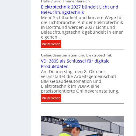
Halle 7 wird Themenbereich
k
n
Elektrotechnik 2027 bündelt Licht und
a
C
Beleuchtungstechnik
t
l
Mehr Sichtbarkeit und kürzere Wege für
i
i
die Lichtbranche: Auf der Elektrotechnik
o
p
in Dortmund werden 2027 Licht und
n
f
Beleuchtungstechnik gebündelt in einer
m
eigenen…
ü
i
r
:
Weiterlesen
t
a
E
S
l
Gebäudeautomation und Elektrotechnik
l
y
l
VDI 3805 als Schlüssel für digitale
e
s
e
Produktdaten
k
t
U
Am Donnerstag, den 8. Oktober,
t
veranstaltet die Arbeitsgemeinschaft
e
n
r
BIM Gebäudeautomation und
m
t
o
Elektrotechnik im VDMA eine
.
e
t
praxisorientierte Onlineveranstaltung.
r
e
:
Weiterlesen
g
c
V
r
h
D
ü
n
I
n
i
Bild: Hager Group
3
d
k
8
e
2
0
0