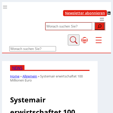
LinkedIn
Newsletter abonnieren
Search
LinkedIn
Search
NEWS
Home
»
Allgemein
»
Systemair erwirtschaftet 100
Millionen Euro
Systemair
erwirtschaftet 100