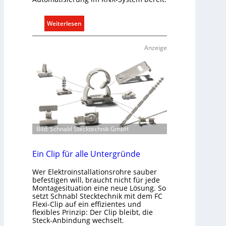
y
s
:
Weiterlesen
t
R
e
a
Anzeige
m
u
.
m
k
l
i
m
a
b
Bild: Schnabl Stecktechnik GmbH
e
d
Ein Clip für alle Untergründe
a
Wer Elektroinstallationsrohre sauber
r
befestigen will, braucht nicht für jede
f
Montagesituation eine neue Lösung. So
s
setzt Schnabl Stecktechnik mit dem FC
g
Flexi-Clip auf ein effizientes und
flexibles Prinzip: Der Clip bleibt, die
e
Steck-Anbindung wechselt.
r