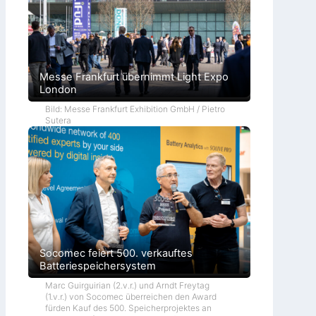
Messe Frankfurt übernimmt Light Expo
London
Bild: Messe Frankfurt Exhibition GmbH / Pietro
Sutera
Socomec feiert 500. verkauftes
Batteriespeichersystem
Marc Guirguirian (2.v.r.) und Arndt Freytag
(1.v.r.) von Socomec überreichen den Award
fürden Kauf des 500. Speicherprojektes an