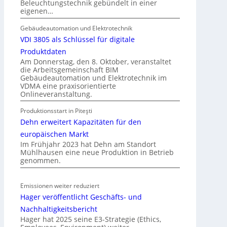
Beleuchtungstechnik gebündelt in einer
r
eigenen…
E
l
Gebäudeautomation und Elektrotechnik
e
VDI 3805 als Schlüssel für digitale
k
Produktdaten
t
Am Donnerstag, den 8. Oktober, veranstaltet
die Arbeitsgemeinschaft BIM
r
Gebäudeautomation und Elektrotechnik im
o
VDMA eine praxisorientierte
m
Onlineveranstaltung.
o
Produktionsstart in Piteşti
b
Dehn erweitert Kapazitäten für den
i
l
europäischen Markt
Im Frühjahr 2023 hat Dehn am Standort
i
Mühlhausen eine neue Produktion in Betrieb
t
genommen.
ä
t
Emissionen weiter reduziert
i
Hager veröffentlicht Geschäfts- und
n
d
Nachhaltigkeitsbericht
e
Hager hat 2025 seine E3-Strategie (Ethics,