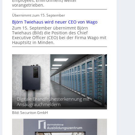
Employees, Environment) weiter
r
vorangetrieben.
I
m
Übernimmt zum 15. September
m
Björn Twiehaus wird neuer CEO von Wago
o
Zum 15. September übernimmt Björn
Twiehaus (Bild) die Position des Chief
b
Executive Officer (CEO) bei der Firma Wago mit
i
Hauptsitz in Minden.
l
i
e
n
w
i
r
t
s
Digitale Brandfrühesterkennung mit
c
Ansaugrauchmeldern
h
Bild: Securiton GmbH
a
f
t