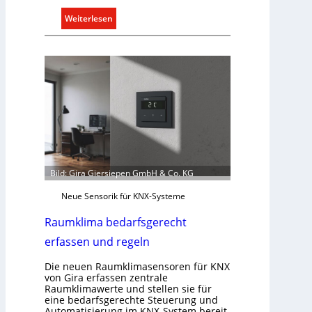
:
Weiterlesen
T
ü
r
k
o
m
m
u
n
i
Bild: Gira Giersiepen GmbH & Co. KG
k
a
Neue Sensorik für KNX-Systeme
t
Raumklima bedarfsgerecht
i
o
erfassen und regeln
n
Die neuen Raumklimasensoren für KNX
m
von Gira erfassen zentrale
i
Raumklimawerte und stellen sie für
t
eine bedarfsgerechte Steuerung und
S
Automatisierung im KNX-System bereit.