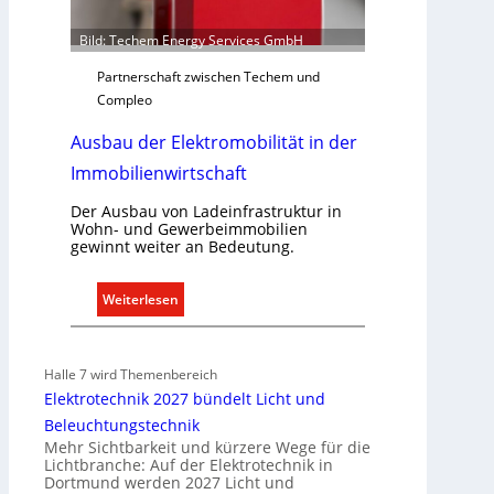
g
r
Bild: Techem Energy Services GmbH
ü
Partnerschaft zwischen Techem und
n
Compleo
d
e
Ausbau der Elektromobilität in der
Immobilienwirtschaft
Der Ausbau von Ladeinfrastruktur in
Wohn- und Gewerbeimmobilien
gewinnt weiter an Bedeutung.
:
Weiterlesen
A
u
s
Halle 7 wird Themenbereich
b
Elektrotechnik 2027 bündelt Licht und
a
Beleuchtungstechnik
u
Mehr Sichtbarkeit und kürzere Wege für die
d
Lichtbranche: Auf der Elektrotechnik in
Dortmund werden 2027 Licht und
e