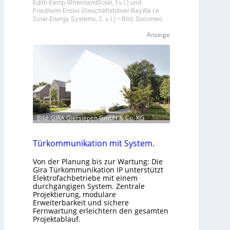
Edith Kemp (RheinlandSolar, 1.v.l.) und
Friedhelm Enslin (Geschäftsführer BayWa r.e.
Solar Energy Systems, 2. v.l.) – Bild: Socomec
Anzeige
Bild: GIRA Giersiepen GmbH & Co. KG
Türkommunikation mit System.
Von der Planung bis zur Wartung: Die
Gira Türkommunikation IP unterstützt
Elektrofachbetriebe mit einem
durchgängigen System. Zentrale
Projektierung, modulare
Erweiterbarkeit und sichere
Fernwartung erleichtern den gesamten
Projektablauf.