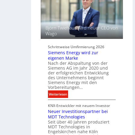
t
s
L
s
i
e
c
l
h
f
Björn Twiehaus wird neuer CEO von
t
ü
Wago
u
r
n
d
d
Schrittweise Umfirmierung 2026
i
Siemens Energy wird zur
B
g
eigenen Marke
e
i
Nach der Abspaltung von der
l
t
Siemens AG im Jahr 2020 und
e
a
der erfolgreichen Entwicklung
u
des Unternehmens beginnt
l
c
Siemens Energy mit den
e
h
Vorbereitungen…
P
t
:
Weiterlesen
r
u
S
o
n
KNX-Entwickler mit neuem Investor
i
d
g
Neuer Investitionspartner bei
e
u
s
MDT Technologies
m
k
t
Seit über 40 Jahren produziert
e
t
MDT Technologies in
e
n
d
Engelskirchen nahe Köln
c
s
a