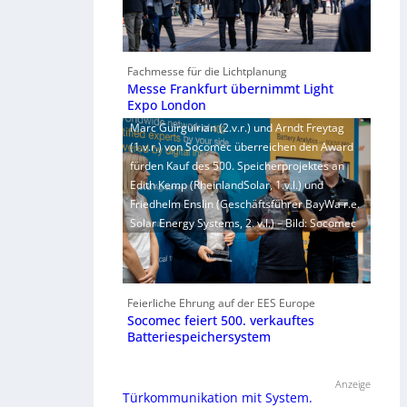
Fachmesse für die Lichtplanung
Messe Frankfurt übernimmt Light
Expo London
Marc Guirguirian (2.v.r.) und Arndt Freytag
(1.v.r.) von Socomec überreichen den Award
fürden Kauf des 500. Speicherprojektes an
Edith Kemp (RheinlandSolar, 1.v.l.) und
Friedhelm Enslin (Geschäftsführer BayWa r.e.
Solar Energy Systems, 2. v.l.) – Bild: Socomec
Feierliche Ehrung auf der EES Europe
Socomec feiert 500. verkauftes
Batteriespeichersystem
Anzeige
Türkommunikation mit System.