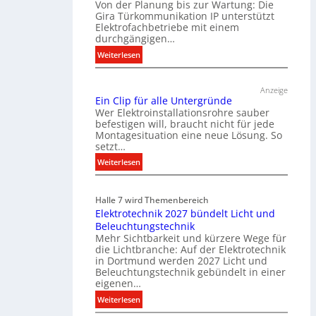
Von der Planung bis zur Wartung: Die
Gira Türkommunikation IP unterstützt
Elektrofachbetriebe mit einem
durchgängigen…
:
Weiterlesen
T
ü
Anzeige
r
Ein Clip für alle Untergründe
k
Wer Elektroinstallationsrohre sauber
o
befestigen will, braucht nicht für jede
Montagesituation eine neue Lösung. So
m
setzt…
m
u
:
Weiterlesen
n
E
i
i
Halle 7 wird Themenbereich
k
n
Elektrotechnik 2027 bündelt Licht und
a
C
Beleuchtungstechnik
t
l
Mehr Sichtbarkeit und kürzere Wege für
i
i
die Lichtbranche: Auf der Elektrotechnik
o
p
in Dortmund werden 2027 Licht und
n
f
Beleuchtungstechnik gebündelt in einer
m
eigenen…
ü
i
r
:
Weiterlesen
t
a
E