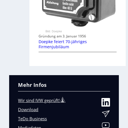
Bild: Doepke
Gründung am 3. Januar 1956
Doepke feiert 70-jähriges
Firmenjubiläum
Mehr Infos
Wir sind IVW geprüft!
Download
TeDo Business
Mediadaten