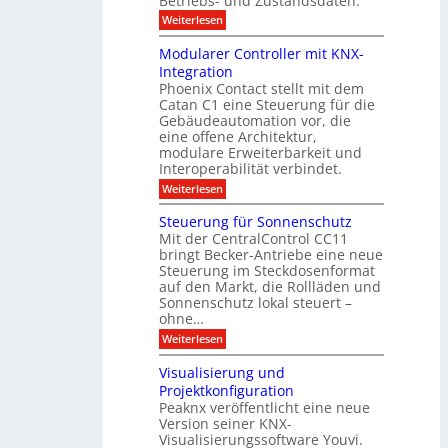
Betriebs- und Zustandsdaten.
s
0
d
u
t
:
Weiterlesen
2
u
s
E
g
6
e
d
n
g
Modularer Controller mit KNX-
r
n
g
e
g
Integration
a
s
e
h
Phoenix Contact stellt mit dem
s
o
-
t
u
r
Catan C1 eine Steuerung für die
A
z
e
c
m
I
Gebäudeautomation vor, die
r
e
h
i
f
f
eine offene Architektur,
n
t
ü
o
m
modulare Erweiterbarkeit und
D
r
l
t
Interoperabilität verbindet.
e
i
G
g
r
s
e
:
l
Weiterlesen
r
p
u
b
M
e
d
l
ä
o
i
m
Steuerung für Sonnenschutz
e
a
u
d
c
Mit der CentralControl CC11
y
d
u
r
h
bringt Becker-Antriebe eine neue
e
l
z
n
Steuerung im Steckdosenformat
:
a
u
D
auf den Markt, die Rollläden und
r
E
a
e
Sonnenschutz lokal steuert –
n
t
r
d
ohne…
e
C
e
:
Weiterlesen
n
o
S
a
n
t
n
t
Visualisierung und
e
a
r
Projektkonfiguration
u
l
o
Peaknx veröffentlicht eine neue
e
y
l
Version seiner KNX-
r
s
l
u
Visualisierungssoftware Youvi.
e
e