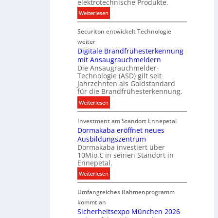
elektrotechnische Produkte.
h
E
t
:
Weiterlesen
n
n
e
N
i
e
n
Securiton entwickelt Technologie
e
k
r
u
weiter
g
e
Digitale Brandfrühesterkennung
y
mit Ansaugrauchmeldern
r
w
Die Ansaugrauchmelder-
I
i
Technologie (ASD) gilt seit
n
r
Jahrzehnten als Goldstandard
v
für die Brandfrühesterkennung.
d
e
z
:
Weiterlesen
s
u
D
t
r
Investment am Standort Ennepetal
i
i
e
Dormakaba eröffnet neues
g
t
i
Ausbildungszentrum
i
i
Dormakaba investiert über
g
t
o
10Mio.€ in seinen Standort in
e
a
n
Ennepetal.
n
l
s
:
Weiterlesen
e
e
p
D
n
B
a
Umfangreiches Rahmenprogramm
o
M
r
r
r
kommt an
a
a
t
m
Sicherheitsexpo München 2026
r
n
n