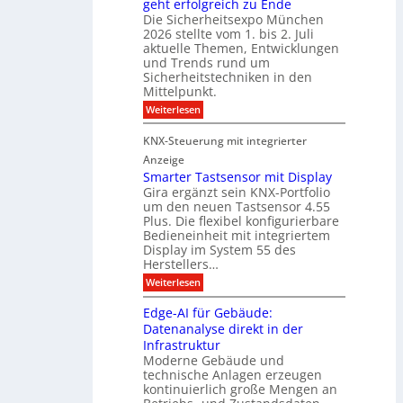
geht erfolgreich zu Ende
a
k
d
e
Die Sicherheitsexpo München
k
e
f
r
2026 stellte vom 1. bis 2. Juli
a
r
aktuelle Themen, Entwicklungen
b
b
ü
und Trends rund um
e
a
Sicherheitstechniken in den
h
i
e
Mittelpunkt.
e
M
r
:
Weiterlesen
s
D
S
ö
t
T
i
f
KNX-Steuerung mit integrierter
e
c
T
f
h
Anzeige
r
e
e
n
Smarter Tastsensor mit Display
k
r
c
e
Gira ergänzt sein KNX-Portfolio
e
h
h
um den neuen Tastsensor 4.55
t
e
n
n
Plus. Die flexibel konfigurierbare
i
n
n
Bedieneinheit mit integriertem
t
o
e
s
u
Display im System 55 des
l
u
e
Herstellers…
n
o
x
e
g
:
Weiterlesen
p
g
s
S
o
m
i
m
M
A
Edge-AI für Gebäude:
i
a
e
ü
Datenanalyse direkt in der
u
r
t
n
s
Infrastruktur
t
s
c
A
e
Moderne Gebäude und
h
b
n
r
e
technische Anlagen erzeugen
i
T
s
n
kontinuierlich große Mengen an
a
l
2
a