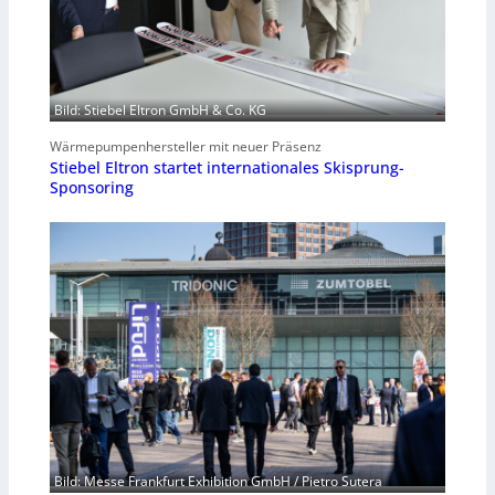
Bild: Stiebel Eltron GmbH & Co. KG
Wärmepumpenhersteller mit neuer Präsenz
Stiebel Eltron startet internationales Skisprung-
Sponsoring
Bild: Messe Frankfurt Exhibition GmbH / Pietro Sutera