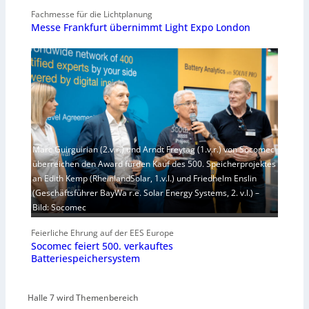
Fachmesse für die Lichtplanung
Messe Frankfurt übernimmt Light Expo London
Marc Guirguirian (2.v.r.) und Arndt Freytag (1.v.r.) von Socomec
überreichen den Award fürden Kauf des 500. Speicherprojektes
an Edith Kemp (RheinlandSolar, 1.v.l.) und Friedhelm Enslin
(Geschäftsführer BayWa r.e. Solar Energy Systems, 2. v.l.) –
Bild: Socomec
Feierliche Ehrung auf der EES Europe
Socomec feiert 500. verkauftes
Batteriespeichersystem
Halle 7 wird Themenbereich