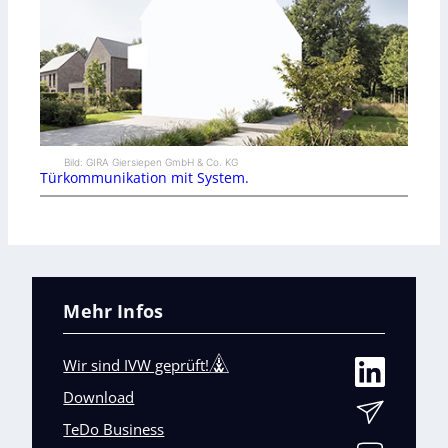
Bild: GIRA Giersiepen GmbH & Co. KG
Türkommunikation mit System.
Mehr Infos
Wir sind IVW geprüft!
Download
TeDo Business