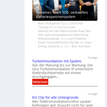
Socomec feiert 500. verkauftes
Batteriespeichersystem
Marc Guirguirian (2.v.r.) und Arndt
Freytag (1.v.r.) von Socomec
überreichen den Award fürden Kauf des
500. Speicherprojektes an Edith Kemp
(RheinlandSolar, 1.v.l.) und Friedhelm
Enslin (Geschäftsführer BayWa r.e. Solar
Energy Systems, 2. v.l.) – Bild: Socomec
Anzeige
Türkommunikation mit System.
Von der Planung bis zur Wartung: Die
Gira Türkommunikation IP unterstützt
Elektrofachbetriebe mit einem
durchgängigen…
:
Weiterlesen
T
ü
Anzeige
r
Ein Clip für alle Untergründe
k
Wer Elektroinstallationsrohre sauber
o
befestigen will, braucht nicht für jede