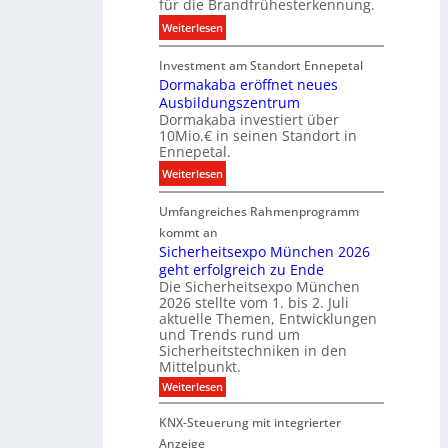
für die Brandfrühesterkennung.
d
e
z
:
Weiterlesen
s
u
D
t
r
Investment am Standort Ennepetal
i
i
e
Dormakaba eröffnet neues
g
t
i
Ausbildungszentrum
i
i
Dormakaba investiert über
g
t
o
10Mio.€ in seinen Standort in
e
a
n
Ennepetal.
n
l
s
:
Weiterlesen
e
e
p
D
n
B
a
Umfangreiches Rahmenprogramm
o
M
r
r
r
kommt an
a
a
t
m
Sicherheitsexpo München 2026
r
n
n
geht erfolgreich zu Ende
a
k
d
e
Die Sicherheitsexpo München
k
e
f
r
2026 stellte vom 1. bis 2. Juli
a
r
aktuelle Themen, Entwicklungen
b
b
ü
und Trends rund um
e
a
Sicherheitstechniken in den
h
i
e
Mittelpunkt.
e
M
r
:
Weiterlesen
s
D
S
ö
t
T
i
f
KNX-Steuerung mit integrierter
e
c
T
f
h
Anzeige
r