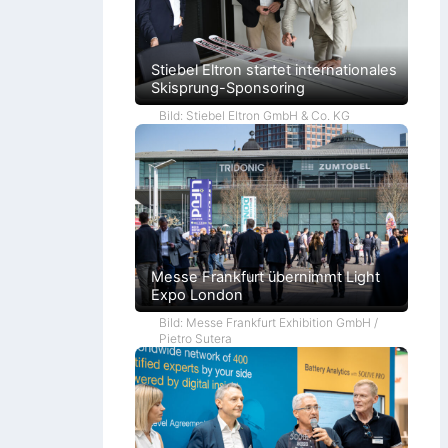
Stiebel Eltron startet internationales
Skisprung-Sponsoring
Bild: Stiebel Eltron GmbH & Co. KG
Messe Frankfurt übernimmt Light
Expo London
Bild: Messe Frankfurt Exhibition GmbH /
Pietro Sutera