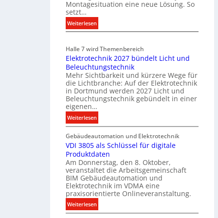
Montagesituation eine neue Lösung. So
m
setzt…
m
u
:
Weiterlesen
n
E
i
i
Halle 7 wird Themenbereich
k
n
Elektrotechnik 2027 bündelt Licht und
a
C
Beleuchtungstechnik
t
l
Mehr Sichtbarkeit und kürzere Wege für
i
i
die Lichtbranche: Auf der Elektrotechnik
o
p
in Dortmund werden 2027 Licht und
n
f
Beleuchtungstechnik gebündelt in einer
m
eigenen…
ü
i
r
:
Weiterlesen
t
a
E
S
l
Gebäudeautomation und Elektrotechnik
l
y
l
VDI 3805 als Schlüssel für digitale
e
s
e
Produktdaten
k
t
U
Am Donnerstag, den 8. Oktober,
t
veranstaltet die Arbeitsgemeinschaft
e
n
r
BIM Gebäudeautomation und
m
t
o
Elektrotechnik im VDMA eine
.
e
t
praxisorientierte Onlineveranstaltung.
r
e
:
Weiterlesen
g
c
V
r