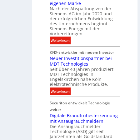
eigenen Marke
e
i
Nach der Abspaltung von der
l
t
Siemens AG im Jahr 2020 und
e
a
der erfolgreichen Entwicklung
u
des Unternehmens beginnt
l
c
Siemens Energy mit den
e
h
Vorbereitungen…
P
t
:
Weiterlesen
r
u
S
o
n
KNX-Entwickler mit neuem Investor
i
d
g
Neuer Investitionspartner bei
e
u
s
MDT Technologies
m
k
t
Seit über 40 Jahren produziert
e
t
MDT Technologies in
e
n
d
Engelskirchen nahe Köln
c
s
a
elektrotechnische Produkte.
h
E
t
:
Weiterlesen
n
n
e
N
i
e
n
Securiton entwickelt Technologie
e
k
r
u
weiter
g
e
Digitale Brandfrühesterkennung
y
mit Ansaugrauchmeldern
r
w
Die Ansaugrauchmelder-
I
i
Technologie (ASD) gilt seit
n
r
Jahrzehnten als Goldstandard
v