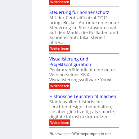
s
e
:
l
Weiterlesen
r
p
u
b
M
e
d
l
ä
o
i
m
Steuerung für Sonnenschutz
e
a
u
d
c
Mit der CentralControl CC11
y
d
u
r
h
bringt Becker-Antriebe eine neue
e
l
z
n
Steuerung im Steckdosenformat
:
a
u
D
auf den Markt, die Rollläden und
r
E
a
e
Sonnenschutz lokal steuert –
n
t
r
d
ohne…
e
C
e
:
Weiterlesen
n
o
S
a
n
t
n
t
Visualisierung und
e
a
r
Projektkonfiguration
u
l
o
Peaknx veröffentlicht eine neue
e
y
l
Version seiner KNX-
r
s
l
u
Visualisierungssoftware Youvi.
e
e
n
d
r
:
Weiterlesen
g
i
m
V
f
r
i
i
Historische Leuchten fit machen
ü
e
t
s
r
Städte wollen historische
k
K
u
S
t
N
Leuchtendesigns beibehalten,
a
o
i
X
sie aber gleichzeitig als smarte,
l
n
n
-
digitale Infrastruktur nutzen.
i
n
d
I
s
e
:
Weiterlesen
e
n
i
n
H
r
t
e
s
i
I
e
r
Flusswasser-Wärmepumpen in der
c
s
n
g
u