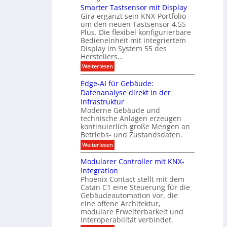
e
e
n
Smarter Tastsensor mit Display
k
r
c
e
Gira ergänzt sein KNX-Portfolio
e
h
h
um den neuen Tastsensor 4.55
t
e
n
n
Plus. Die flexibel konfigurierbare
i
n
n
Bedieneinheit mit integriertem
t
o
e
s
u
Display im System 55 des
l
u
e
Herstellers…
n
o
x
e
g
:
Weiterlesen
p
g
s
S
o
m
i
m
M
A
Edge-AI für Gebäude:
i
a
e
ü
Datenanalyse direkt in der
u
r
t
n
s
Infrastruktur
t
s
c
A
e
Moderne Gebäude und
h
b
n
r
e
technische Anlagen erzeugen
i
T
s
n
kontinuierlich große Mengen an
a
l
2
a
Betriebs- und Zustandsdaten.
s
0
d
u
t
:
Weiterlesen
2
u
s
E
g
6
e
d
n
g
Modularer Controller mit KNX-
r
n
g
e
g
Integration
a
s
e
h
Phoenix Contact stellt mit dem
s
o
-
t
u
r
Catan C1 eine Steuerung für die
A
z
e
c
m
I
Gebäudeautomation vor, die
r
e
h
i
f
f
eine offene Architektur,
n
t
ü
o
m
modulare Erweiterbarkeit und
D
r
l
t
Interoperabilität verbindet.
e
i
G
g
r