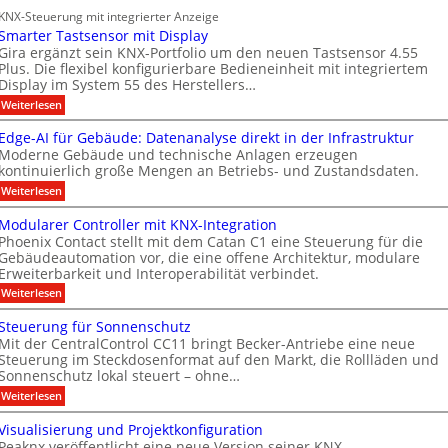
b
i
f
r
e
KNX-Steuerung mit integrierter Anzeige
c
a
r
t
n
Smarter Tastsensor mit Display
h
e
ü
n
M
e
Gira ergänzt sein KNX-Portfolio um den neuen Tastsensor 4.55
r
r
h
Plus. Die flexibel konfigurierbare Bedieneinheit mit integriertem
e
a
h
ö
Display im System 55 des Herstellers…
e
r
r
e
f
s
:
Weiterlesen
b
i
k
S
t
f
t
e
e
m
s
Edge-AI für Gebäude: Datenanalyse direkt in der Infrastruktur
n
e
i
a
e
Moderne Gebäude und technische Anlagen erzeugen
e
r
r
M
x
kontinuierlich große Mengen an Betriebs- und Zustandsdaten.
t
p
t
k
D
e
:
o
Weiterlesen
n
e
T
r
E
M
T
e
n
d
ü
T
Modularer Controller mit KNX-Integration
a
g
n
u
n
e
Phoenix Contact stellt mit dem Catan C1 eine Steuerung für die
s
e
c
e
u
Gebäudeautomation vor, die eine offene Architektur, modulare
c
t
-
h
s
Erweiterbarkeit und Interoperabilität verbindet.
s
A
e
n
h
e
I
n
A
:
Weiterlesen
g
n
n
f
2
M
u
m
s
o
ü
0
o
Steuerung für Sonnenschutz
o
s
r
2
i
l
d
r
Mit der CentralControl CC11 bringt Becker-Antriebe eine neue
G
6
u
b
t
o
m
e
Steuerung im Steckdosenformat auf den Markt, die Rollläden und
g
l
i
A
i
g
b
e
Sonnenschutz lokal steuert – ohne…
a
t
ä
h
l
n
i
r
:
Weiterlesen
D
u
t
e
d
s
S
e
i
d
e
r
t
u
s
a
Visualisierung und Projektkonfiguration
e
s
r
C
e
p
:
f
n
Peaknx veröffentlicht eine neue Version seiner KNX-
u
o