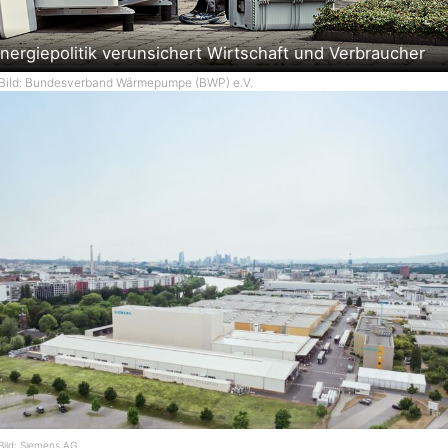
nergiepolitik verunsichert Wirtschaft und Verbraucher
Bild: Bundesverband Wärmepumpe (BWP) e.V.
Bild: Siemens AG