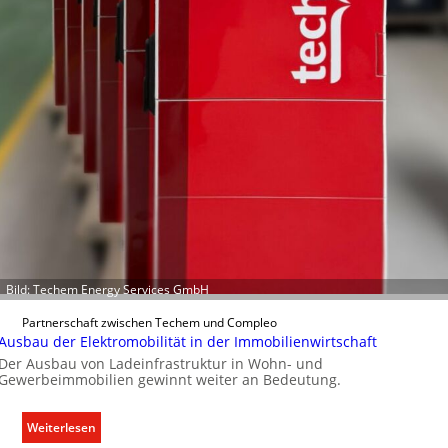
c
h
t
e
r
f
a
s
s
e
n
u
n
d
Bild: Techem Energy Services GmbH
r
e
Partnerschaft zwischen Techem und Compleo
g
Ausbau der Elektromobilität in der Immobilienwirtschaft
e
Der Ausbau von Ladeinfrastruktur in Wohn- und
Gewerbeimmobilien gewinnt weiter an Bedeutung.
l
n
:
Weiterlesen
A