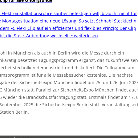
 Clip für alle Untergründe
 Elektroinstallationsrohre sauber befestigen will, braucht nicht für
e Montagesituation eine neue Lösung. So setzt Schnabl Stecktechni
dem FC Flexi-Clip auf ein effizientes und flexibles Prinzip: Der Clip
ibt, die Steck-Anbindung wechselt.
‣ weiterlesen
ohl in München als auch in Berlin wird die Messe durch ein
hkarätig besetztes Tagungsprogramm ergänzt, das zukunftsweise
herheitstechniken demonstriert und diskutiert. Die Teilnahme am
umsprogramm ist für alle Messebesucher kostenlos. Die nächste
gabe der Sicherheitsexpo München findet am 25. und 26. Juni 202
 München statt. Parallel zur SicherheitsExpo München findet auc
5 wieder die Brandschutzfachtagung statt. Erstmals findet am 17.
 September 2025 die Sicherheitsexpo Berlin statt. Veranstaltungsort
Station Berlin.