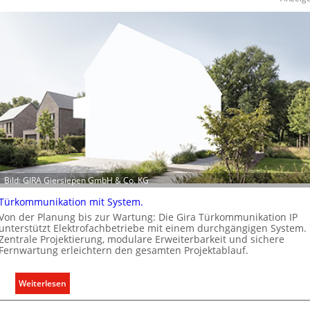
d
h
e
n
e
r
w
e
i
t
e
r
t
K
Bild: GIRA Giersiepen GmbH & Co. KG
a
p
Türkommunikation mit System.
a
Von der Planung bis zur Wartung: Die Gira Türkommunikation IP
z
unterstützt Elektrofachbetriebe mit einem durchgängigen System.
Zentrale Projektierung, modulare Erweiterbarkeit und sichere
i
Fernwartung erleichtern den gesamten Projektablauf.
t
ä
:
Weiterlesen
t
T
e