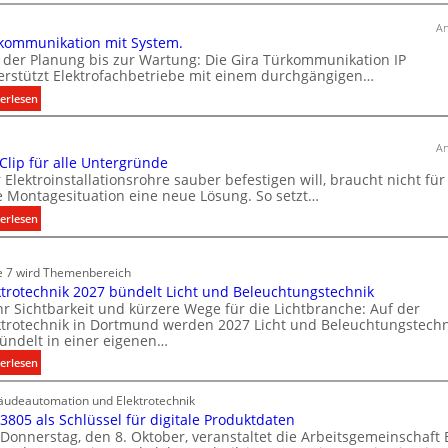
u
An
kommunikation mit System.
s
 der Planung bis zur Wartung: Die Gira Türkommunikation IP
b
erstützt Elektrofachbetriebe mit einem durchgängigen…
a
:
erlesen
u
T
d
ü
e
An
r
 Clip für alle Untergründe
r
k
 Elektroinstallationsrohre sauber befestigen will, braucht nicht für
E
o
e Montagesituation eine neue Lösung. So setzt…
l
m
:
erlesen
e
m
E
u
k
i
n
e 7 wird Themenbereich
t
n
i
ktrotechnik 2027 bündelt Licht und Beleuchtungstechnik
r
C
k
r Sichtbarkeit und kürzere Wege für die Lichtbranche: Auf der
l
o
ktrotechnik in Dortmund werden 2027 Licht und Beleuchtungstechn
a
i
m
ündelt in einer eigenen…
t
p
o
:
erlesen
i
f
b
E
o
ü
i
udeautomation und Elektrotechnik
l
n
r
 3805 als Schlüssel für digitale Produktdaten
l
e
m
a
Donnerstag, den 8. Oktober, veranstaltet die Arbeitsgemeinschaft
k
i
i
l