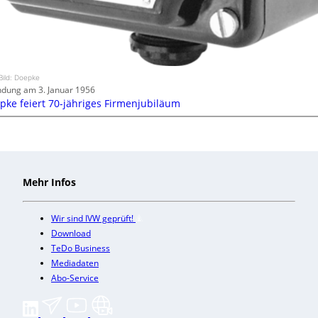
Bild: Doepke
dung am 3. Januar 1956
pke feiert 70-jähriges Firmenjubiläum
Mehr Infos
Wir sind IVW geprüft!
Download
TeDo Business
Mediadaten
Abo-Service