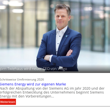
t
r
h
s
d
t
c
i
u
h
g
n
i
a
d
t
f
B
a
e
t
l
l
e
e
P
u
r
c
o
h
d
t
u
u
jörn Twiehaus wird neuer CEO von Wago
k
n
t
g
d
s
Schrittweise Umfirmierung 2026
a
t
Siemens Energy wird zur eigenen Marke
t
Nach der Abspaltung von der Siemens AG im Jahr 2020 und der
e
e
erfolgreichen Entwicklung des Unternehmens beginnt Siemens
c
Energy mit den Vorbereitungen…
n
h
:
Weiterlesen
n
S
i