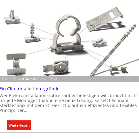
Bild: Schnabl Stecktechnik GmbH
Ein Clip für alle Untergründe
Wer Elektroinstallationsrohre sauber befestigen will, braucht nicht
für jede Montagesituation eine neue Lösung. So setzt Schnabl
Stecktechnik mit dem FC Flexi-Clip auf ein effizientes und flexibles
Prinzip: Der…
:
Weiterlesen
E
i