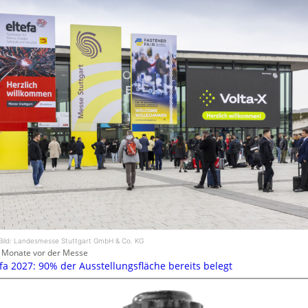
Bild: Landesmesse Stuttgart GmbH & Co. KG
 Monate vor der Messe
efa 2027: 90% der Ausstellungsfläche bereits belegt