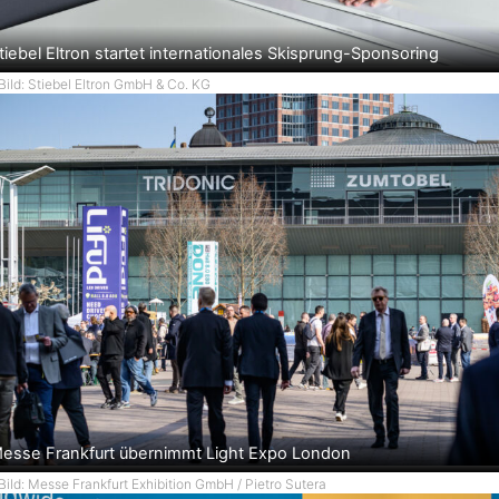
tiebel Eltron startet internationales Skisprung-Sponsoring
Bild: Stiebel Eltron GmbH & Co. KG
esse Frankfurt übernimmt Light Expo London
Bild: Messe Frankfurt Exhibition GmbH / Pietro Sutera