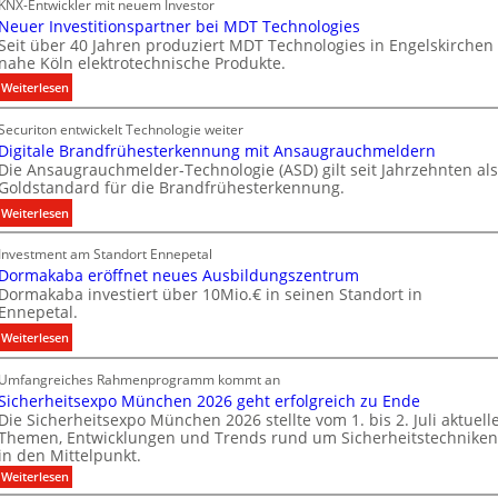
KNX-Entwickler mit neuem Investor
i
k
Neuer Investitionspartner bei MDT Technologies
e
Seit über 40 Jahren produziert MDT Technologies in Engelskirchen
m
nahe Köln elektrotechnische Produkte.
e
:
Weiterlesen
n
N
s
Securiton entwickelt Technologie weiter
e
E
Digitale Brandfrühesterkennung mit Ansaugrauchmeldern
u
n
Die Ansaugrauchmelder-Technologie (ASD) gilt seit Jahrzehnten als
e
e
Goldstandard für die Brandfrühesterkennung.
r
r
:
Weiterlesen
I
g
D
n
y
Investment am Standort Ennepetal
i
v
w
Dormakaba eröffnet neues Ausbildungszentrum
g
e
i
Dormakaba investiert über 10Mio.€ in seinen Standort in
i
s
r
Ennepetal.
t
t
d
:
Weiterlesen
a
i
z
D
l
t
u
Umfangreiches Rahmenprogramm kommt an
o
e
i
r
Sicherheitsexpo München 2026 geht erfolgreich zu Ende
r
B
o
e
Die Sicherheitsexpo München 2026 stellte vom 1. bis 2. Juli aktuell
m
r
n
i
Themen, Entwicklungen und Trends rund um Sicherheitstechniken
a
a
s
g
in den Mittelpunkt.
k
n
p
e
:
Weiterlesen
a
d
a
n
S