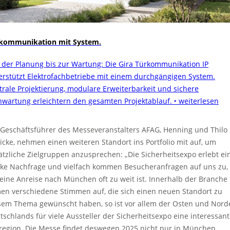
kommunikation mit System.
 der Planung bis zur Wartung: Die Gira Türkommunikation IP
erstützt Elektrofachbetriebe mit einem durchgängigen System.
trale Projektierung, modulare Erweiterbarkeit und sichere
nwartung erleichtern den gesamten Projektablauf.
‣ weiterlesen
 Geschäftsführer des Messeveranstalters AFAG, Henning und Thilo
icke, nehmen einen weiteren Standort ins Portfolio mit auf, um
ätzliche Zielgruppen anzusprechen: „Die Sicherheitsexpo erlebt ei
rke Nachfrage und vielfach kommen Besucheranfragen auf uns zu, 
 eine Anreise nach München oft zu weit ist. Innerhalb der Branche
en verschiedene Stimmen auf, die sich einen neuen Standort zu
sem Thema gewünscht haben, so ist vor allem der Osten und Nord
tschlands für viele Aussteller der Sicherheitsexpo eine interessan
lregion. Die Messe findet deswegen 2025 nicht nur in München