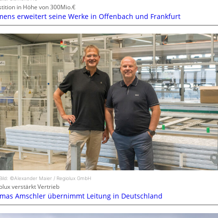
stition in Höhe von 300Mio.€
mens erweitert seine Werke in Offenbach und Frankfurt
Bild: ©Alexander Maier / Regiolux GmbH
olux verstärkt Vertrieb
mas Amschler übernimmt Leitung in Deutschland