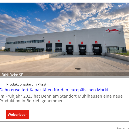
n
C
l
i
p
f
ü
r
a
l
l
e
Bild: Dehn SE
U
n
Produktionsstart in Piteşti
Dehn erweitert Kapazitäten für den europäischen Markt
t
Im Frühjahr 2023 hat Dehn am Standort Mühlhausen eine neue
e
Produktion in Betrieb genommen.
r
g
r
:
Weiterlesen
ü
D
n
e
Anzeig