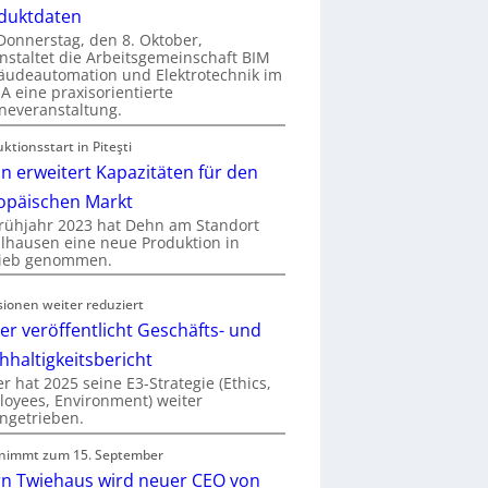
duktdaten
onnerstag, den 8. Oktober,
nstaltet die Arbeitsgemeinschaft BIM
udeautomation und Elektrotechnik im
 eine praxisorientierte
neveranstaltung.
ktionsstart in Piteşti
n erweitert Kapazitäten für den
opäischen Markt
rühjahr 2023 hat Dehn am Standort
hausen eine neue Produktion in
rieb genommen.
sionen weiter reduziert
er veröffentlicht Geschäfts- und
hhaltigkeitsbericht
r hat 2025 seine E3-Strategie (Ethics,
oyees, Environment) weiter
ngetrieben.
nimmt zum 15. September
rn Twiehaus wird neuer CEO von