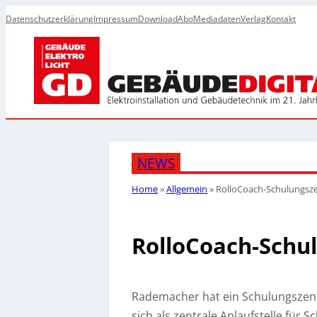
Datenschutzerklärung
Impressum
Download
Abo
Mediadaten
Verlag
Kontakt
NEWS
Home
»
Allgemein
»
RolloCoach-Schulungsz
RolloCoach-Schu
Rademacher hat ein Schulungszent
sich als zentrale Anlaufstelle für