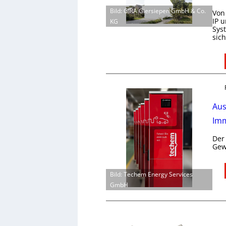
Bild: GIRA Giersiepen GmbH & Co.
Von
IP 
KG
Sys
sic
Aus
Imm
Der
Gew
Bild: Techem Energy Services
GmbH