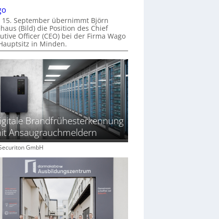
go
 15. September übernimmt Björn
haus (Bild) die Position des Chief
utive Officer (CEO) bei der Firma Wago
Hauptsitz in Minden.
igitale Brandfrühesterkennung
it Ansaugrauchmeldern
: Securiton GmbH