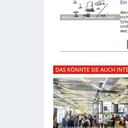
Ein
Wer 
nic
Bild: Schnabl Stecktechnik GmbH
Schn
und 
wec
DAS KÖNNTE SIE AUCH INT
Sicherheitsexpo München 