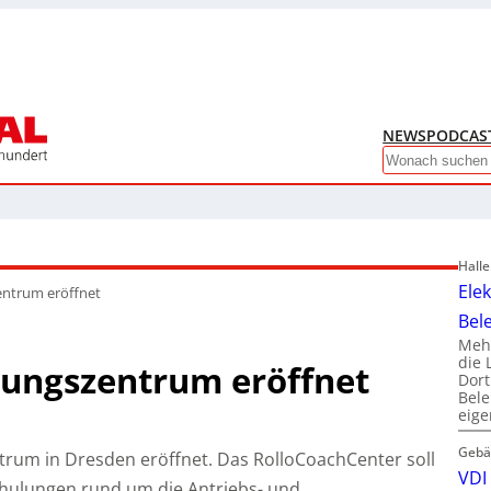
NEWS
PODCAS
Search
Hall
Ele
entrum eröffnet
Bel
Mehr
die 
lungszentrum eröffnet
Dor
Bele
eig
Gebä
rum in Dresden eröffnet. Das RolloCoachCenter soll
VDI 
 Schulungen rund um die Antriebs- und