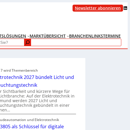
LinkedIn
Newsletter abonnieren
TS
LÖSUNGEN
MARKTÜBERSICHT
BRANCHENLINKS
TERMINE
e 7 wird Themenbereich
ktrotechnik 2027 bündelt Licht und
euchtungstechnik
 Sichtbarkeit und kürzere Wege für
Lichtbranche: Auf der Elektrotechnik in
tmund werden 2027 Licht und
uchtungstechnik gebündelt in einer
enen…
udeautomation und Elektrotechnik
3805 als Schlüssel für digitale