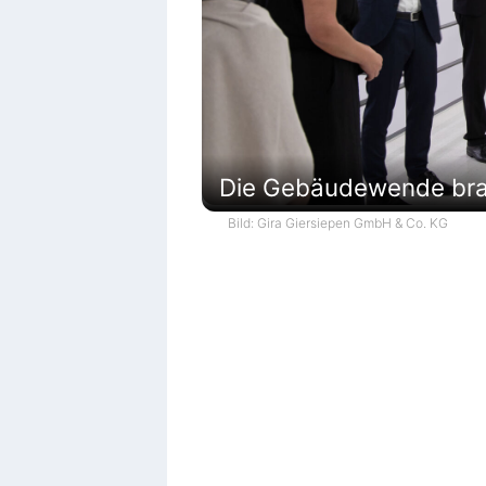
Die Gebäudewende brau
Bild: Gira Giersiepen GmbH & Co. KG