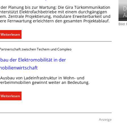
k
 der Planung bis zur Wartung: Die Gira Türkommunikation
D
l
unterstützt Elektrofachbetriebe mit einem durchgängigen
A
i
tem. Zentrale Projektierung, modulare Erweiterbarkeit und
here Fernwartung erleichtern den gesamten Projektablauf.
m
Bild
a
b
:
Weiterlesen
e
T
d
ü
Partnerschaft zwischen Techem und Compleo
a
r
r
k
bau der Elektromobilität in der
f
o
obilienwirtschaft
s
m
g
m
 Ausbau von Ladeinfrastruktur in Wohn- und
e
u
erbeimmobilien gewinnt weiter an Bedeutung.
r
n
e
i
:
Weiterlesen
c
k
A
h
a
u
t
t
s
e
i
b
Anzeige
r
o
a