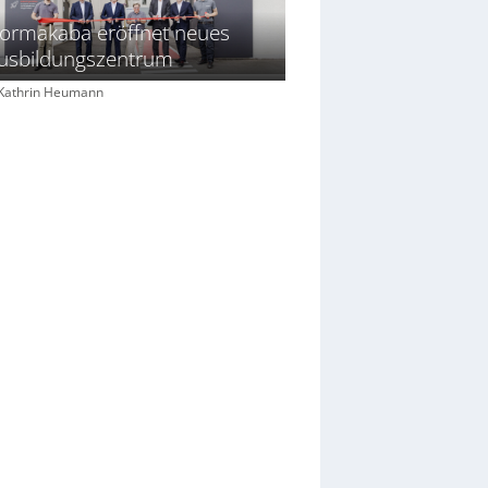
ormakaba eröffnet neues
usbildungszentrum
: Kathrin Heumann