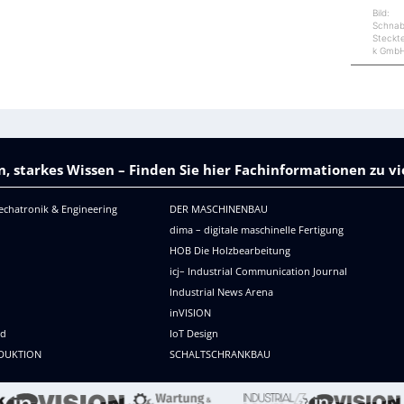
Bild:
Schnab
Steckt
k Gmb
, starkes Wissen – Finden Sie hier Fachinformationen zu 
echatronik & Engineering
DER MASCHINENBAU
dima – digitale maschinelle Fertigung
HOB Die Holzbearbeitung
icj– Industrial Communication Journal
Industrial News Arena
R
inVISION
ld
IoT Design
DUKTION
SCHALTSCHRANKBAU