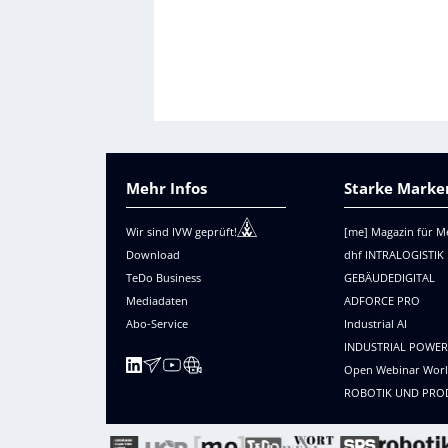
Mehr Infos
Starke Marken
Wir sind IVW geprüft!
[me] Magazin für M
Download
dhf INTRALOGISTIK
TeDo Business
GEBÄUDEDIGITAL
Mediadaten
ADFORCE PRO
Abo-Service
Industrial AI
INDUSTRIAL POWE
Open Webinar Wor
ROBOTIK UND PRO