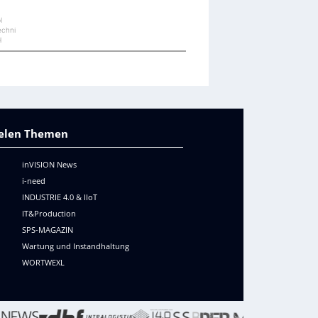
l
echni
H
vielen Themen
inVISION News
i-need
INDUSTRIE 4.0 & IIoT
IT&Production
SPS-MAGAZIN
Wartung und Instandhaltung
WORTWEXL