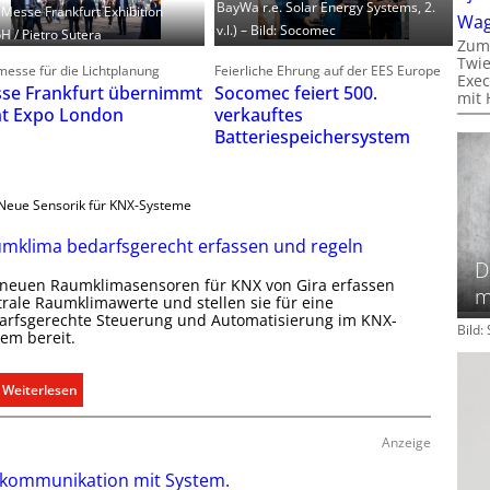
BayWa r.e. Solar Energy Systems, 2.
: Messe Frankfurt Exhibition
Wa
v.l.) – Bild: Socomec
 / Pietro Sutera
Zum
Twie
esse für die Lichtplanung
Feierliche Ehrung auf der EES Europe
Exec
se Frankfurt übernimmt
Socomec feiert 500.
mit 
ht Expo London
verkauftes
Batteriespeichersystem
Neue Sensorik für KNX-Systeme
mklima bedarfsgerecht erfassen und regeln
D
 neuen Raumklimasensoren für KNX von Gira erfassen
m
trale Raumklimawerte und stellen sie für eine
arfsgerechte Steuerung und Automatisierung im KNX-
Bild
tem bereit.
:
Weiterlesen
R
a
Anzeige
u
kommunikation mit System.
m