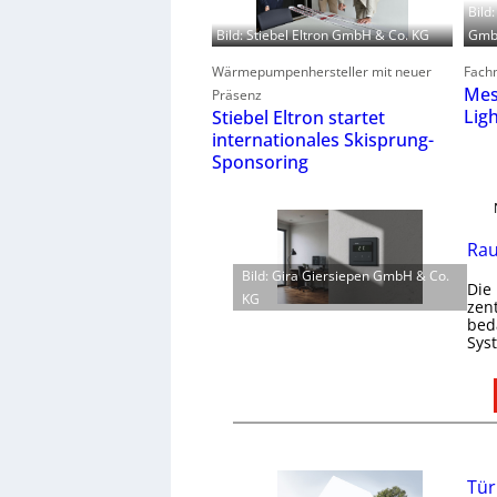
Bild
GmbH
Bild: Stiebel Eltron GmbH & Co. KG
Fachm
Wärmepumpenhersteller mit neuer
Mes
Präsenz
Lig
Stiebel Eltron startet
internationales Skisprung-
Sponsoring
Rau
Bild: Gira Giersiepen GmbH & Co.
Die
KG
zen
bed
Sys
Tür