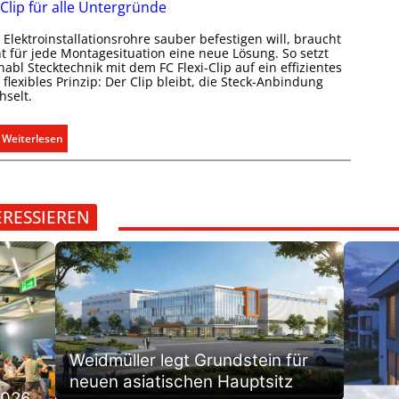
f
 Clip für alle Untergründe
n
u
a
m
d
Elektroinstallationsrohre sauber befestigen will, braucht
s
i
e
ht für jede Montagesituation eine neue Lösung. So setzt
s
t
abl Stecktechnik mit dem FC Flexi-Clip auf ein effizientes
r
e
flexibles Prinzip: Der Clip bleibt, die Steck-Anbindung
S
E
hselt.
n
y
l
u
s
e
n
:
Weiterlesen
t
k
d
E
e
t
r
i
m
r
e
n
.
o
g
C
ERESSIEREN
m
e
l
o
l
i
b
n
p
i
f
l
ü
i
r
t
a
ä
Weidmüller legt Grundstein für
l
t
neuen asiatischen Hauptsitz
l
i
2026