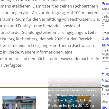
Pro
mens etablieren.
Damit stellt es seinen Fach­partnern
Am D
tschulungen aller Art zur Verfügung. Auf 100m² bieten
vera
Gebä
sräume Raum für die Vermittlung von Fachwissen. U.a.
VDMA
Onli
arten und Funksysteme behandelt sowie auf
Wünsche der Schulungsteilnehmer eingegangen. Leiter
Produ
Deh
ist Jörg Ruthenberg, der seit 2009 für den Bereich
eur
tet wird mit einem Lehrgang zum Thema ‚Fachwissen
Im F
 in Rhede. Weitere Informationen, eine
Mühl
Bet
deformular sind demnächst unter www.rademacher.de
1 verfügbar.
Emis
Hag
Nac
Marc Guirguirian (2.v.r.) und Arndt
Freytag (1.v.r.) von Socomec
Hage
Empl
überreichen den Award fürden Kauf
vora
des 500. Speicherprojektes an Edith
Kemp (RheinlandSolar, 1.v.l.) und
Über
Friedhelm Enslin (Geschäftsführer
Bjö