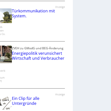
Anzeige
Türkommunikation mit
System.
IRA
epen
 Co.
ZVEH zu GModG und BEG-Änderung
Energiepolitik verunsichert
Wirtschaft und Verbraucher
verb
pum
P)
Anzeige
Ein Clip für alle
Untergründe