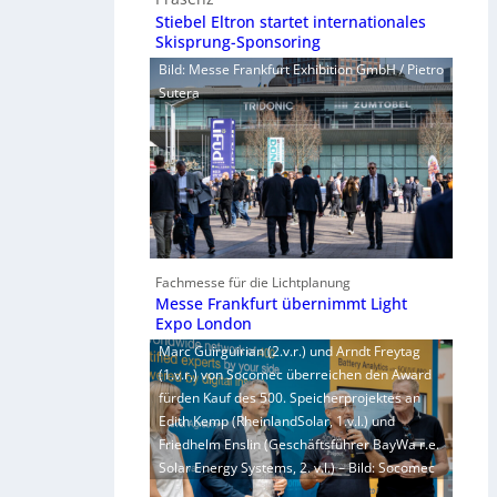
Stiebel Eltron startet internationales
Skisprung-Sponsoring
Bild: Messe Frankfurt Exhibition GmbH / Pietro
Sutera
Fachmesse für die Lichtplanung
Messe Frankfurt übernimmt Light
Expo London
Marc Guirguirian (2.v.r.) und Arndt Freytag
(1.v.r.) von Socomec überreichen den Award
fürden Kauf des 500. Speicherprojektes an
Edith Kemp (RheinlandSolar, 1.v.l.) und
Friedhelm Enslin (Geschäftsführer BayWa r.e.
Solar Energy Systems, 2. v.l.) – Bild: Socomec