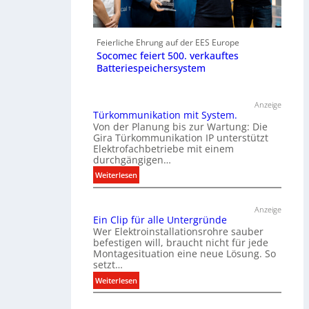
Feierliche Ehrung auf der EES Europe
Socomec feiert 500. verkauftes
Batteriespeichersystem
Anzeige
Türkommunikation mit System.
Von der Planung bis zur Wartung: Die
Gira Türkommunikation IP unterstützt
Elektrofachbetriebe mit einem
durchgängigen…
:
Weiterlesen
T
ü
Anzeige
r
Ein Clip für alle Untergründe
k
Wer Elektroinstallationsrohre sauber
o
befestigen will, braucht nicht für jede
Montagesituation eine neue Lösung. So
m
setzt…
m
u
:
Weiterlesen
n
E
i
i