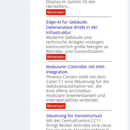
s
u
Display im System 55 des
l
u
e
Herstellers…
n
o
x
e
g
:
Weiterlesen
p
g
s
S
o
m
i
m
M
A
Edge-AI für Gebäude:
i
a
e
ü
Datenanalyse direkt in der
u
r
t
n
s
Infrastruktur
t
s
c
A
e
Moderne Gebäude und
h
b
n
r
e
technische Anlagen erzeugen
i
T
s
n
kontinuierlich große Mengen an
a
l
2
a
Betriebs- und Zustandsdaten.
s
0
d
u
t
:
Weiterlesen
2
u
s
E
g
6
e
d
n
g
Modularer Controller mit KNX-
r
n
g
e
g
Integration
a
s
e
h
Phoenix Contact stellt mit dem
s
o
-
t
u
r
Catan C1 eine Steuerung für die
A
z
e
c
m
I
Gebäudeautomation vor, die
r
e
h
i
f
f
eine offene Architektur,
n
t
ü
o
m
modulare Erweiterbarkeit und
D
r
l
t
Interoperabilität verbindet.
e
i
G
g
r
s
e
:
l
Weiterlesen
r
p
u
b
M
e
d
l
ä
o
i
m
Steuerung für Sonnenschutz
e
a
u
d
c
Mit der CentralControl CC11
y
d
u
r
h
bringt Becker-Antriebe eine neue
e
l
z
n
Steuerung im Steckdosenformat
:
a