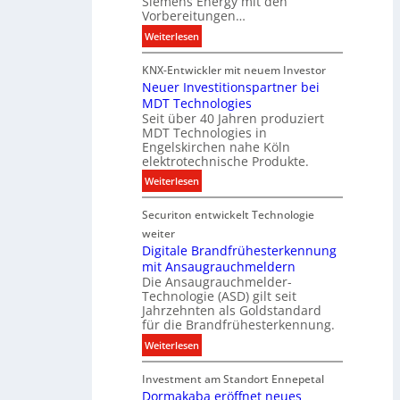
Siemens Energy mit den
e
h
Vorbereitungen…
P
t
:
Weiterlesen
r
u
S
o
n
KNX-Entwickler mit neuem Investor
i
d
g
Neuer Investitionspartner bei
e
u
s
MDT Technologies
m
k
t
Seit über 40 Jahren produziert
e
t
MDT Technologies in
e
n
d
Engelskirchen nahe Köln
c
s
a
elektrotechnische Produkte.
h
E
t
:
Weiterlesen
n
n
e
N
i
e
n
Securiton entwickelt Technologie
e
k
r
u
weiter
g
e
Digitale Brandfrühesterkennung
y
mit Ansaugrauchmeldern
r
w
Die Ansaugrauchmelder-
I
i
Technologie (ASD) gilt seit
n
r
Jahrzehnten als Goldstandard
v
für die Brandfrühesterkennung.
d
e
z
:
Weiterlesen
s
u
D
t
r
Investment am Standort Ennepetal
i
i
e
Dormakaba eröffnet neues
g