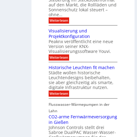
u
D
auf den Markt, die Rollläden und
r
E
a
e
Sonnenschutz lokal steuert –
n
t
r
d
ohne…
e
C
e
:
Weiterlesen
n
o
S
a
n
t
n
t
Visualisierung und
e
a
r
Projektkonfiguration
u
l
o
Peaknx veröffentlicht eine neue
e
y
l
Version seiner KNX-
r
s
l
u
Visualisierungssoftware Youvi.
e
e
n
d
r
:
Weiterlesen
g
i
m
V
f
r
i
i
Historische Leuchten fit machen
ü
e
t
s
r
Städte wollen historische
k
K
u
S
t
N
Leuchtendesigns beibehalten,
a
o
i
X
sie aber gleichzeitig als smarte,
l
n
n
-
digitale Infrastruktur nutzen.
i
n
d
I
s
e
:
Weiterlesen
e
n
i
n
H
r
t
e
s
i
I
e
r
Flusswasser-Wärmepumpen in der
c
s
n
g
u
h
t
Lahn
f
r
n
u
o
r
a
CO2-arme Fernwärmeversorgung
g
t
r
a
t
u
in Gießen
z
i
s
i
n
Johnson Controls stellt drei
s
t
o
d
Sabroe DualPAC Wasser-Wasser-
c
r
n
P
h
u