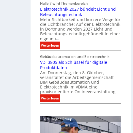
Halle 7 wird Themenbereich
k
n
Elektrotechnik 2027 bündelt Licht und
a
C
Beleuchtungstechnik
t
l
Mehr Sichtbarkeit und kürzere Wege für
i
i
die Lichtbranche: Auf der Elektrotechnik
o
p
in Dortmund werden 2027 Licht und
n
f
Beleuchtungstechnik gebündelt in einer
m
eigenen…
ü
i
r
:
Weiterlesen
t
a
E
S
l
Gebäudeautomation und Elektrotechnik
l
y
l
VDI 3805 als Schlüssel für digitale
e
s
e
Produktdaten
k
t
U
Am Donnerstag, den 8. Oktober,
t
veranstaltet die Arbeitsgemeinschaft
e
n
r
BIM Gebäudeautomation und
m
t
o
Elektrotechnik im VDMA eine
.
e
t
praxisorientierte Onlineveranstaltung.
r
e
:
Weiterlesen
g
c
V
r
h
D
ü
n
I
n
i
Bild: Hager Group
3
d
k
8
e
2
0