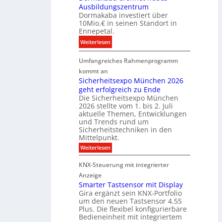
t
i
Ausbildungszentrum
i
i
Dormakaba investiert über
g
t
o
10Mio.€ in seinen Standort in
e
a
n
Ennepetal.
n
l
s
:
Weiterlesen
e
e
p
D
n
B
a
Umfangreiches Rahmenprogramm
o
M
r
r
r
kommt an
a
a
t
m
Sicherheitsexpo München 2026
r
n
n
geht erfolgreich zu Ende
a
k
d
e
Die Sicherheitsexpo München
k
e
f
r
2026 stellte vom 1. bis 2. Juli
a
r
aktuelle Themen, Entwicklungen
b
b
ü
und Trends rund um
e
a
Sicherheitstechniken in den
h
i
e
Mittelpunkt.
e
M
r
:
Weiterlesen
s
D
S
ö
t
T
i
f
KNX-Steuerung mit integrierter
e
c
T
f
h
Anzeige
r
e
e
n
Smarter Tastsensor mit Display
k
r
c
e
Gira ergänzt sein KNX-Portfolio
e
h
h
um den neuen Tastsensor 4.55
t
e
n
n
Plus. Die flexibel konfigurierbare
i
n
n
Bedieneinheit mit integriertem
t
o
e