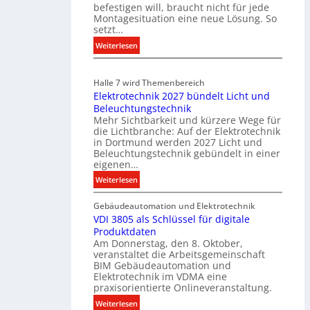
o
befestigen will, braucht nicht für jede
Montagesituation eine neue Lösung. So
m
setzt…
m
u
:
Weiterlesen
n
E
i
i
Halle 7 wird Themenbereich
k
n
Elektrotechnik 2027 bündelt Licht und
a
C
Beleuchtungstechnik
t
l
Mehr Sichtbarkeit und kürzere Wege für
i
i
die Lichtbranche: Auf der Elektrotechnik
o
p
in Dortmund werden 2027 Licht und
n
f
Beleuchtungstechnik gebündelt in einer
m
eigenen…
ü
i
r
:
Weiterlesen
t
a
E
S
l
Gebäudeautomation und Elektrotechnik
l
y
l
VDI 3805 als Schlüssel für digitale
e
s
e
Produktdaten
k
t
U
Am Donnerstag, den 8. Oktober,
t
veranstaltet die Arbeitsgemeinschaft
e
n
r
BIM Gebäudeautomation und
m
t
o
Elektrotechnik im VDMA eine
.
e
t
praxisorientierte Onlineveranstaltung.
r
e
:
Weiterlesen
g