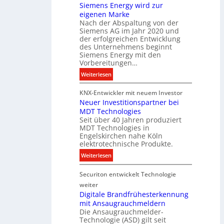
Siemens Energy wird zur
B
g
eigenen Marke
e
i
Nach der Abspaltung von der
l
t
Siemens AG im Jahr 2020 und
e
a
der erfolgreichen Entwicklung
u
des Unternehmens beginnt
l
c
Siemens Energy mit den
e
h
Vorbereitungen…
P
t
:
Weiterlesen
r
u
S
o
n
KNX-Entwickler mit neuem Investor
i
d
g
Neuer Investitionspartner bei
e
u
s
MDT Technologies
m
k
t
Seit über 40 Jahren produziert
e
t
MDT Technologies in
e
n
d
Engelskirchen nahe Köln
c
s
a
elektrotechnische Produkte.
h
E
t
:
Weiterlesen
n
n
e
N
i
e
n
Securiton entwickelt Technologie
e
k
r
u
weiter
g
e
Digitale Brandfrühesterkennung
y
mit Ansaugrauchmeldern
r
w
Die Ansaugrauchmelder-
I
i
Technologie (ASD) gilt seit
n