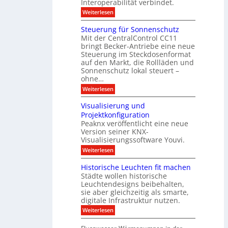
Interoperabilität verbindet.
e
i
G
g
r
s
e
:
l
Weiterlesen
r
p
u
b
M
e
d
l
ä
o
i
m
Steuerung für Sonnenschutz
e
a
u
d
c
Mit der CentralControl CC11
y
d
u
r
h
bringt Becker-Antriebe eine neue
e
l
z
n
Steuerung im Steckdosenformat
:
a
u
D
auf den Markt, die Rollläden und
r
E
a
e
Sonnenschutz lokal steuert –
n
t
r
d
ohne…
e
C
e
:
Weiterlesen
n
o
S
a
n
t
n
t
Visualisierung und
e
a
r
Projektkonfiguration
u
l
o
Peaknx veröffentlicht eine neue
e
y
l
Version seiner KNX-
r
s
l
u
Visualisierungssoftware Youvi.
e
e
n
d
r
:
Weiterlesen
g
i
m
V
f
r
i
i
Historische Leuchten fit machen
ü
e
t
s
r
Städte wollen historische
k
K
u
S
t
N
Leuchtendesigns beibehalten,
a
o
i
X
sie aber gleichzeitig als smarte,
l
n
n
-
digitale Infrastruktur nutzen.
i
n
d
I
s
e
:
Weiterlesen
e
n
i
n
H
r
t
e
s
i
I
e
r