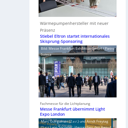
Wärmepumpenhersteller mit neuer
Präsenz
Stiebel Eltron startet internationales
Skisprung-Sponsoring
Bild: Messe Frankfurt Exhibition GmbH / Pietro
Sutera
Fachmesse für die Lichtplanung
Messe Frankfurt übernimmt Light
Expo London
Marc Guirguirian (2.v.r.) und Arndt Freytag
(1.v.r.) von Socomec überreichen den Award