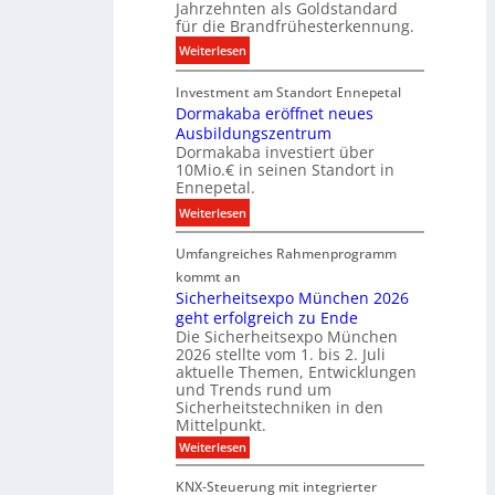
r
Jahrzehnten als Goldstandard
v
für die Brandfrühesterkennung.
d
e
z
:
Weiterlesen
s
u
D
t
r
Investment am Standort Ennepetal
i
i
e
Dormakaba eröffnet neues
g
t
i
Ausbildungszentrum
i
i
Dormakaba investiert über
g
t
o
10Mio.€ in seinen Standort in
e
a
n
Ennepetal.
n
l
s
:
Weiterlesen
e
e
p
D
n
B
a
Umfangreiches Rahmenprogramm
o
M
r
r
r
kommt an
a
a
t
m
Sicherheitsexpo München 2026
r
n
n
geht erfolgreich zu Ende
a
k
d
e
Die Sicherheitsexpo München
k
e
f
r
2026 stellte vom 1. bis 2. Juli
a
r
aktuelle Themen, Entwicklungen
b
b
ü
und Trends rund um
e
a
Sicherheitstechniken in den
h
i
e
Mittelpunkt.
e
M
r
:
Weiterlesen
s
D
S
ö
t
T
i
f
KNX-Steuerung mit integrierter
e
c