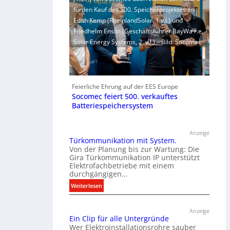
fürden Kauf des 500. Speicherprojektes an
Edith Kemp (RheinlandSolar, 1.v.l.) und
Friedhelm Enslin (Geschäftsführer BayWa r.e.
Solar Energy Systems, 2. v.l.) – Bild: Socomec
Feierliche Ehrung auf der EES Europe
Socomec feiert 500. verkauftes
Batteriespeichersystem
Anzeige
Türkommunikation mit System.
Von der Planung bis zur Wartung: Die
Gira Türkommunikation IP unterstützt
Elektrofachbetriebe mit einem
durchgängigen…
:
Weiterlesen
T
ü
Anzeige
r
Ein Clip für alle Untergründe
k
Wer Elektroinstallationsrohre sauber