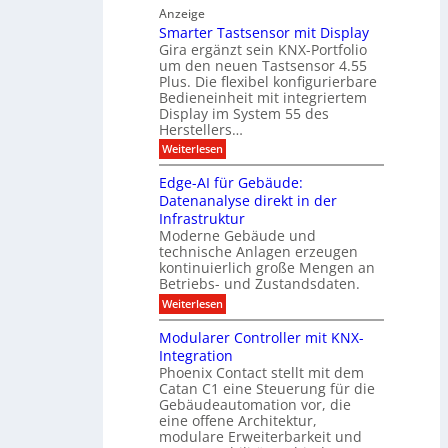
T
f
h
Anzeige
r
e
e
n
Smarter Tastsensor mit Display
k
r
c
e
Gira ergänzt sein KNX-Portfolio
e
h
h
um den neuen Tastsensor 4.55
t
e
n
n
Plus. Die flexibel konfigurierbare
i
n
n
Bedieneinheit mit integriertem
t
o
e
s
u
Display im System 55 des
l
u
e
Herstellers…
n
o
x
e
g
:
Weiterlesen
p
g
s
S
o
m
i
m
M
A
Edge-AI für Gebäude:
i
a
e
ü
Datenanalyse direkt in der
u
r
t
n
s
Infrastruktur
t
s
c
A
e
Moderne Gebäude und
h
b
n
r
e
technische Anlagen erzeugen
i
T
s
n
kontinuierlich große Mengen an
a
l
2
a
Betriebs- und Zustandsdaten.
s
0
d
u
t
:
Weiterlesen
2
u
s
E
g
6
e
d
n
g
Modularer Controller mit KNX-
r
n
g
e
g
Integration
a
s
e
h
Phoenix Contact stellt mit dem
s
o
-
t
u
r
Catan C1 eine Steuerung für die
A
z
e
c
m
I
Gebäudeautomation vor, die
r
e
h
i
f
f
eine offene Architektur,
n
t
ü
o
m
modulare Erweiterbarkeit und
D
r
l
t