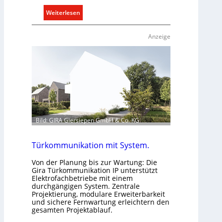
:
Weiterlesen
R
a
Anzeige
u
m
k
l
i
m
a
b
Bild: GIRA Giersiepen GmbH & Co. KG
e
d
Türkommunikation mit System.
a
r
Von der Planung bis zur Wartung: Die
f
Gira Türkommunikation IP unterstützt
Elektrofachbetriebe mit einem
s
durchgängigen System. Zentrale
g
Projektierung, modulare Erweiterbarkeit
e
und sichere Fernwartung erleichtern den
gesamten Projektablauf.
r
e