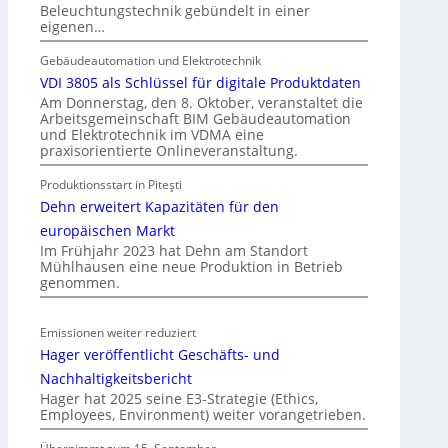
Beleuchtungstechnik gebündelt in einer
r
ü
eigenen…
I
r
m
a
Gebäudeautomation und Elektrotechnik
m
l
VDI 3805 als Schlüssel für digitale Produktdaten
o
l
Am Donnerstag, den 8. Oktober, veranstaltet die
b
Arbeitsgemeinschaft BIM Gebäudeautomation
e
und Elektrotechnik im VDMA eine
i
U
praxisorientierte Onlineveranstaltung.
l
n
i
Produktionsstart in Piteşti
t
e
Dehn erweitert Kapazitäten für den
e
n
r
europäischen Markt
w
g
Im Frühjahr 2023 hat Dehn am Standort
i
Mühlhausen eine neue Produktion in Betrieb
r
genommen.
r
ü
t
n
s
d
Emissionen weiter reduziert
c
e
Hager veröffentlicht Geschäfts- und
h
Nachhaltigkeitsbericht
a
Hager hat 2025 seine E3-Strategie (Ethics,
f
Employees, Environment) weiter vorangetrieben.
t