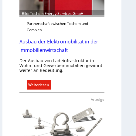
y
s
Bild: Techem Energy Services GmbH
t
Partnerschaft zwischen Techem und
e
Compleo
m
.
Ausbau der Elektromobilität in der
Immobilienwirtschaft
Der Ausbau von Ladeinfrastruktur in
Wohn- und Gewerbeimmobilien gewinnt
weiter an Bedeutung.
:
Weiterlesen
A
u
Anzeige
s
b
a
u
d
e