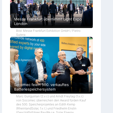
Messe Frankfurt übernimmt Light Expo
London
Bild: Messe Frankfurt Exhibition GmbH / Pietro
Sutera
Socomec feiert 500. verkauftes
Batteriespeichersystem
Marc Guirguirian (2.v.r.) und Arndt Freytag (1.v.r.)
von Socomec überreichen den Award fürden Kauf
des 500. Speicherprojektes an Edith Kemp
(RheinlandSolar, 1.v.l.) und Friedhelm Enslin
(Geschäftsführer BayWa r.e. Solar Energy