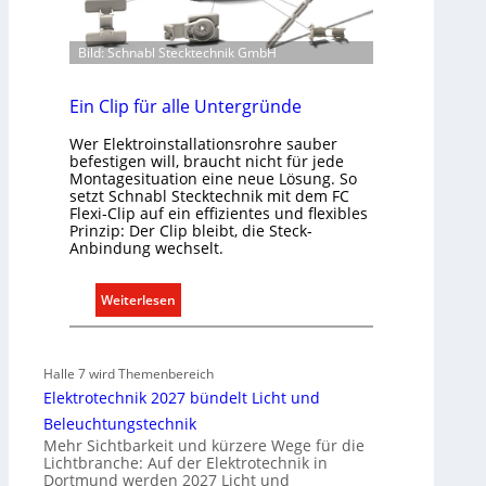
r
E
Bild: Schnabl Stecktechnik GmbH
l
e
Ein Clip für alle Untergründe
k
t
Wer Elektroinstallationsrohre sauber
r
befestigen will, braucht nicht für jede
Montagesituation eine neue Lösung. So
o
setzt Schnabl Stecktechnik mit dem FC
m
Flexi-Clip auf ein effizientes und flexibles
o
Prinzip: Der Clip bleibt, die Steck-
Anbindung wechselt.
b
i
l
:
Weiterlesen
i
E
t
i
ä
n
Halle 7 wird Themenbereich
t
C
Elektrotechnik 2027 bündelt Licht und
i
l
Beleuchtungstechnik
n
i
Mehr Sichtbarkeit und kürzere Wege für die
d
p
Lichtbranche: Auf der Elektrotechnik in
e
Dortmund werden 2027 Licht und
f