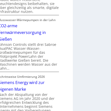
Leuchtendesigns beibehalten, sie
aber gleichzeitig als smarte, digitale
Infrastruktur nutzen.
Flusswasser-Wärmepumpen in der Lahn
CO2-arme
Fernwärmeversorgung in
Gießen
Johnson Controls stellt drei Sabroe
DualPAC Wasser-Wasser-
Großwärmepumpen für das
Pilotprojekt PowerLahn der
Stadtwerke Gießen bereit. Die
Maschinen werden Wasser aus der
Lahn…
Schrittweise Umfirmierung 2026
Siemens Energy wird zur
eigenen Marke
Nach der Abspaltung von der
Siemens AG im Jahr 2020 und der
erfolgreichen Entwicklung des
Unternehmens beginnt Siemens
Energy mit den Vorbereitungen…