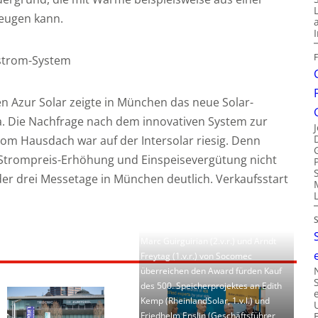
zeugen kann.
nstrom-System
n Azur Solar zeigte in München das neue Solar-
. Die Nachfrage nach dem innovativen System zur
om Hausdach war auf der Intersolar riesig. Denn
Strompreis-Erhöhung und Einspeisevergütung nicht
r drei Messetage in München deutlich. Verkaufsstart
Marc Guirguirian (2.v.r.) und Arndt
Freytag (1.v.r.) von Socomec
überreichen den Award fürden Kauf
des 500. Speicherprojektes an Edith
Kemp (RheinlandSolar, 1.v.l.) und
Friedhelm Enslin (Geschäftsführer