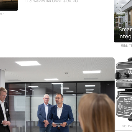
Bild: Weidmüller GmbH & Co. KG
oth
Smar
integ
Bild: 
Bild: D