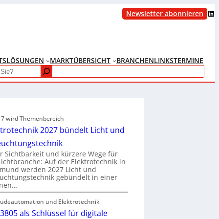
LinkedIn
Newsletter abonnieren
TS
LÖSUNGEN
MARKTÜBERSICHT
BRANCHENLINKS
TERMINE
e 7 wird Themenbereich
ktrotechnik 2027 bündelt Licht und
euchtungstechnik
 Sichtbarkeit und kürzere Wege für
Lichtbranche: Auf der Elektrotechnik in
tmund werden 2027 Licht und
uchtungstechnik gebündelt in einer
enen…
udeautomation und Elektrotechnik
3805 als Schlüssel für digitale