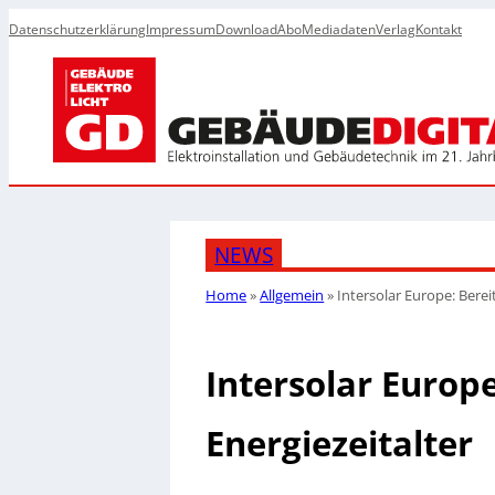
Datenschutzerklärung
Impressum
Download
Abo
Mediadaten
Verlag
Kontakt
NEWS
Home
»
Allgemein
»
Intersolar Europe: Berei
Intersolar Europe
Energiezeitalter