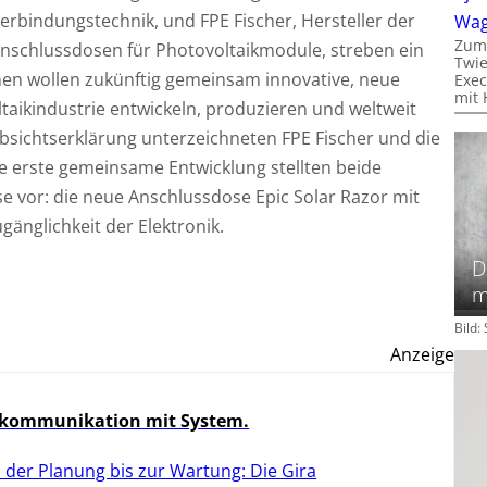
rbindungstechnik, und FPE Fischer, Hersteller der
Wa
Zum
Anschlussdosen für Photovoltaikmodule, streben ein
Twie
men wollen zukünftig gemeinsam innovative, neue
Exec
mit 
taikindustrie entwickeln, produzieren und weltweit
bsichtserklärung unterzeichneten FPE Fischer und die
ie erste gemeinsame Entwicklung stellten beide
 vor: die neue Anschlussdose Epic Solar Razor mit
änglichkeit der Elektronik.
D
m
Bild
Anzeige
kommunikation mit System.
 der Planung bis zur Wartung: Die Gira