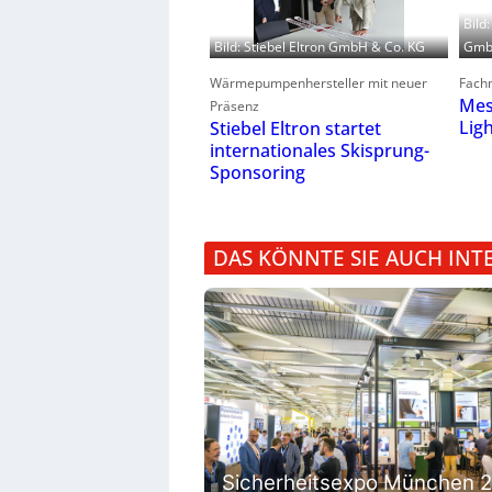
Bild
GmbH
Bild: Stiebel Eltron GmbH & Co. KG
Fachm
Wärmepumpenhersteller mit neuer
Mes
Präsenz
Lig
Stiebel Eltron startet
internationales Skisprung-
Sponsoring
DAS KÖNNTE SIE AUCH INT
Sicherheitsexpo München 