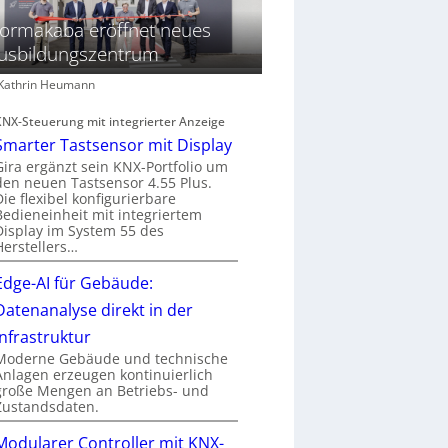
ormakaba eröffnet neues
usbildungszentrum
: Kathrin Heumann
KNX-Steuerung mit integrierter Anzeige
Smarter Tastsensor mit Display
Gira ergänzt sein KNX-Portfolio um
den neuen Tastsensor 4.55 Plus.
Die flexibel konfigurierbare
Bedieneinheit mit integriertem
Display im System 55 des
Herstellers…
Edge-AI für Gebäude:
Datenanalyse direkt in der
Infrastruktur
Moderne Gebäude und technische
Anlagen erzeugen kontinuierlich
große Mengen an Betriebs- und
Zustandsdaten.
Modularer Controller mit KNX-