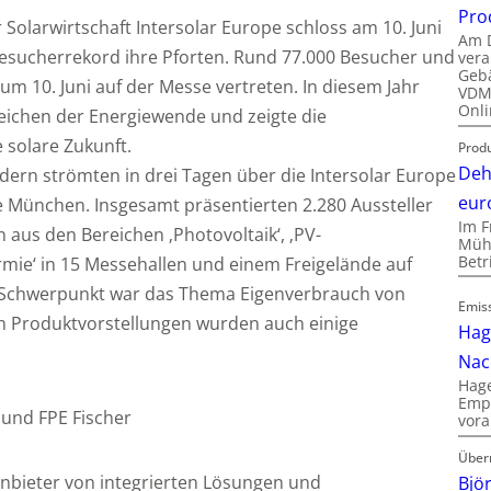
Pro
Solarwirtschaft Intersolar Europe schloss am 10. Juni
Am D
Besucherrekord ihre Pforten. Rund 77.000 Besucher und
vera
Gebä
zum 10. Juni auf der Messe vertreten. In diesem Jahr
VDMA
Onli
eichen der Energiewende und zeigte die
 solare Zukunft.
Produ
Deh
ern strömten in drei Tagen über die Intersolar Europe
eur
München. Insgesamt präsentierten 2.280 Aussteller
Im F
 aus den Bereichen ‚Photovoltaik‘, ‚PV-
Mühl
Bet
rmie‘ in 15 Messehallen und einem Freigelände auf
n Schwerpunkt war das Thema Eigenverbrauch von
Emis
n Produktvorstellungen wurden auch einige
Hag
Nac
Hage
Empl
 und FPE Fischer
vora
Über
Anbieter von integrierten Lösungen und
Bjö