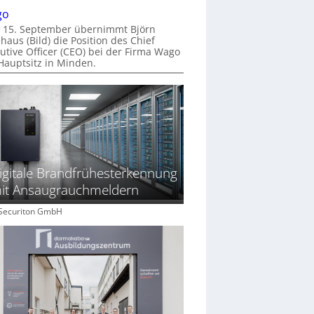
go
 15. September übernimmt Björn
haus (Bild) die Position des Chief
utive Officer (CEO) bei der Firma Wago
Hauptsitz in Minden.
igitale Brandfrühesterkennung
it Ansaugrauchmeldern
: Securiton GmbH