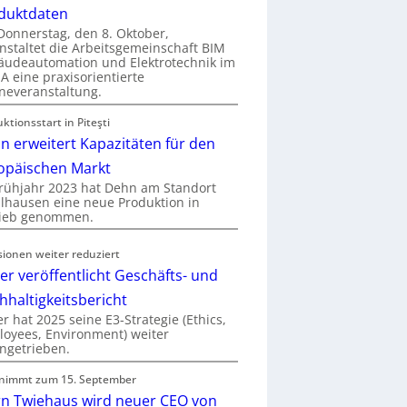
duktdaten
onnerstag, den 8. Oktober,
nstaltet die Arbeitsgemeinschaft BIM
udeautomation und Elektrotechnik im
 eine praxisorientierte
neveranstaltung.
ktionsstart in Piteşti
n erweitert Kapazitäten für den
opäischen Markt
rühjahr 2023 hat Dehn am Standort
hausen eine neue Produktion in
rieb genommen.
sionen weiter reduziert
er veröffentlicht Geschäfts- und
hhaltigkeitsbericht
r hat 2025 seine E3-Strategie (Ethics,
oyees, Environment) weiter
ngetrieben.
nimmt zum 15. September
rn Twiehaus wird neuer CEO von