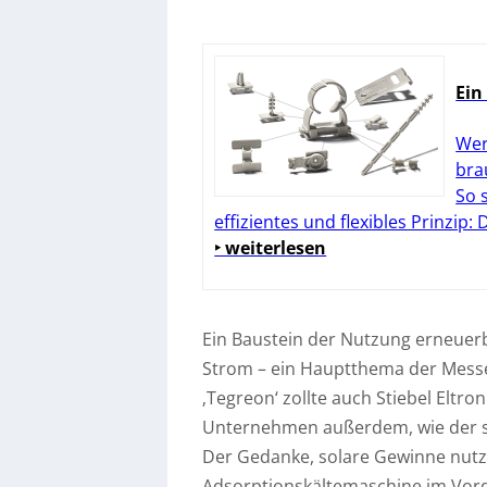
Ein
Wer
bra
So 
effizientes und flexibles Prinzip:
‣ weiterlesen
Ein Baustein der Nutzung erneuerb
Strom – ein Hauptthema der Messe
‚Tegreon‘ zollte auch Stiebel Eltro
Unternehmen außerdem, wie der se
Der Gedanke, solare Gewinne nutz
Adsorptionskältemaschine im Vord