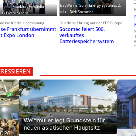
BayWa r.e. Solar Energy Systems, 2.
: Messe Frankfurt Exhibition
v.l.) – Bild: Socomec
 / Pietro Sutera
esse für die Lichtplanung
Feierliche Ehrung auf der EES Europe
se Frankfurt übernimmt
Socomec feiert 500.
ht Expo London
verkauftes
Batteriespeichersystem
ERESSIEREN
Weidmüller legt Grundstein für
neuen asiatischen Hauptsitz
2026