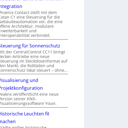
Integration
Phoenix Contact stellt mit dem
Catan C1 eine Steuerung für die
Gebäudeautomation vor, die eine
offene Architektur, modulare
Erweiterbarkeit und
Interoperabilität verbindet.
Steuerung für Sonnenschutz
Mit der CentralControl CC11 bringt
Becker-Antriebe eine neue
Steuerung im Steckdosenformat auf
den Markt, die Rollläden und
Sonnenschutz lokal steuert – ohne…
Visualisierung und
Projektkonfiguration
Peaknx veröffentlicht eine neue
Version seiner KNX-
Visualisierungssoftware Youvi.
Historische Leuchten fit
machen
Städte wollen historische