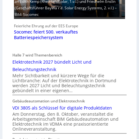
an Edith Kemp (RheinlandSolar, 1.v.l.) und Friedhelm Enslin
(Geschäftsführer BayWa r.e. Solar Energy Systems, 2. v.l.) –
Bild: Socomec
Feierliche Ehrung auf der EES Europe
Socomec feiert 500. verkauftes
Batteriespeichersystem
Halle 7 wird Themenbereich
Elektrotechnik 2027 bündelt Licht und
Beleuchtungstechnik
Mehr Sichtbarkeit und kürzere Wege für die
Lichtbranche: Auf der Elektrotechnik in Dortmund
werden 2027 Licht und Beleuchtungstechnik
gebündelt in einer eigenen…
Gebäudeautomation und Elektrotechnik
VDI 3805 als Schlüssel für digitale Produktdaten
Am Donnerstag, den 8. Oktober, veranstaltet die
Arbeitsgemeinschaft BIM Gebäudeautomation und
Elektrotechnik im VDMA eine praxisorientierte
Onlineveranstaltung.