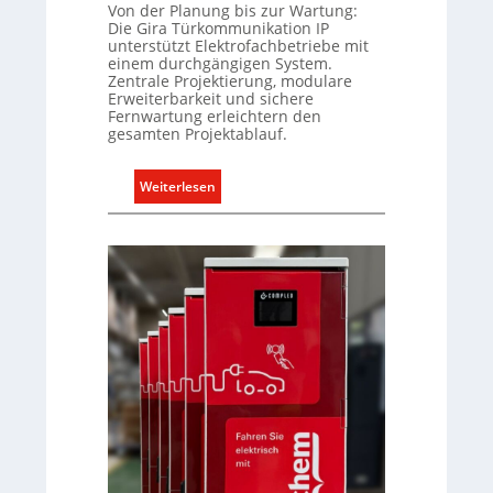
d
Von der Planung bis zur Wartung:
r
Die Gira Türkommunikation IP
a
o
unterstützt Elektrofachbetriebe mit
r
p
einem durchgängigen System.
f
Zentrale Projektierung, modulare
ä
Erweiterbarkeit und sichere
s
i
Fernwartung erleichtern den
g
s
gesamten Projektablauf.
e
c
r
h
:
Weiterlesen
e
e
T
c
n
ü
h
M
r
t
a
k
e
r
o
r
k
m
f
t
m
a
u
s
n
s
i
e
k
n
a
u
t
n