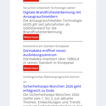
e
N
i
n
n
Securiton entwickelt Technologie weiter
e
k
e
Digitale Brandfrühesterkennung mit
u
r
Ansaugrauchmeldern
e
g
Die Ansaugrauchmelder-Technologie
r
y
(ASD) gilt seit Jahrzehnten als
I
w
Goldstandard für die
n
i
Brandfrühesterkennung.
v
r
:
Weiterlesen
e
d
D
s
z
Investment am Standort Ennepetal
i
t
u
Dormakaba eröffnet neues
g
i
r
Ausbildungszentrum
i
t
e
Dormakaba investiert über 10Mio.€
t
i
in seinen Standort in Ennepetal.
i
a
o
g
:
Weiterlesen
l
n
e
D
e
s
n
Umfangreiches Rahmenprogramm kommt
o
B
p
e
r
an
r
a
n
m
Sicherheitsexpo München 2026 geht
a
r
M
erfolgreich zu Ende
a
n
t
Die Sicherheitsexpo München 2026
a
k
d
n
stellte vom 1. bis 2. Juli aktuelle
r
a
f
Themen, Entwicklungen und Trends
e
k
b
r
rund um Sicherheitstechniken in den