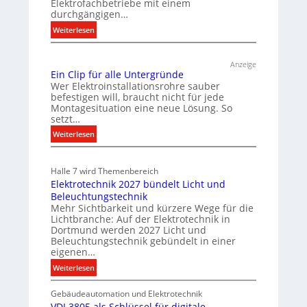
Elektrofachbetriebe mit einem
u
durchgängigen…
d
:
Weiterlesen
e
T
r
ü
Anzeige
r
E
Ein Clip für alle Untergründe
k
l
Wer Elektroinstallationsrohre sauber
o
befestigen will, braucht nicht für jede
e
Montagesituation eine neue Lösung. So
m
k
setzt…
m
t
u
:
Weiterlesen
r
n
E
o
i
i
m
Halle 7 wird Themenbereich
k
n
Elektrotechnik 2027 bündelt Licht und
o
a
C
Beleuchtungstechnik
t
l
b
Mehr Sichtbarkeit und kürzere Wege für die
i
i
i
Lichtbranche: Auf der Elektrotechnik in
o
p
l
Dortmund werden 2027 Licht und
n
f
Beleuchtungstechnik gebündelt in einer
i
m
eigenen…
ü
t
i
r
:
Weiterlesen
ä
t
a
E
t
S
l
Gebäudeautomation und Elektrotechnik
l
i
y
l
VDI 3805 als Schlüssel für digitale
e