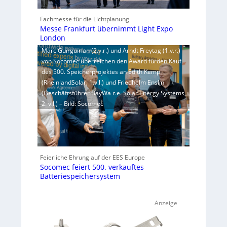
Fachmesse für die Lichtplanung
Messe Frankfurt übernimmt Light Expo
London
Marc Guirguirian (2.v.r.) und Arndt Freytag (1.v.r.)
von Socomec überreichen den Award fürden Kauf
des 500. Speicherprojektes an Edith Kemp
(RheinlandSolar, 1.v.l.) und Friedhelm Enslin
(Geschäftsführer BayWa r.e. Solar Energy Systems,
2. v.l.) – Bild: Socomec
Feierliche Ehrung auf der EES Europe
Socomec feiert 500. verkauftes
Batteriespeichersystem
Anzeige