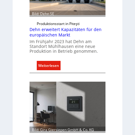
p
f
ü
Bild: Dehn SE
r
Produktionsstart in Piteşti
a
Dehn erweitert Kapazitäten für den
l
europäischen Markt
l
Im Frühjahr 2023 hat Dehn am
e
Standort Mühlhausen eine neue
Produktion in Betrieb genommen.
U
n
t
:
Weiterlesen
e
D
r
e
g
h
r
n
ü
e
n
r
d
w
e
e
i
t
Bild: Gira Giersiepen GmbH & Co. KG
e