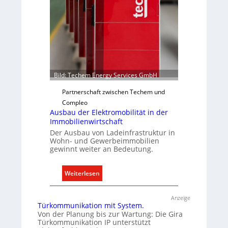
i
d
o
r
n
e
m
g
i
e
t
l
S
n
Bild: Techem Energy Services GmbH
y
Partnerschaft zwischen Techem und
s
Compleo
t
Ausbau der Elektromobilität in der
e
Immobilienwirtschaft
m
Der Ausbau von Ladeinfrastruktur in
.
Wohn- und Gewerbeimmobilien
gewinnt weiter an Bedeutung.
:
Weiterlesen
A
u
Anzeige
Türkommunikation mit System.
s
Von der Planung bis zur Wartung: Die Gira
b
Türkommunikation IP unterstützt
a