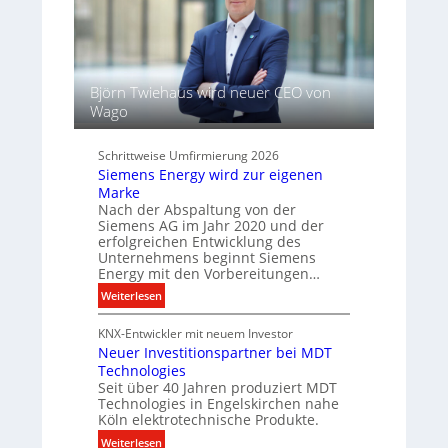
a
i
e
f
c
l
h
t
f
t
ü
u
Björn Twiehaus wird neuer CEO von
r
n
Wago
d
d
i
B
g
Schrittweise Umfirmierung 2026
e
i
Siemens Energy wird zur eigenen
l
t
Marke
e
a
Nach der Abspaltung von der
u
l
Siemens AG im Jahr 2020 und der
c
erfolgreichen Entwicklung des
e
h
Unternehmens beginnt Siemens
P
Energy mit den Vorbereitungen…
t
r
u
:
Weiterlesen
o
n
S
d
g
KNX-Entwickler mit neuem Investor
i
u
s
Neuer Investitionspartner bei MDT
e
k
t
Technologies
m
t
Seit über 40 Jahren produziert MDT
e
e
d
Technologies in Engelskirchen nahe
c
n
a
Köln elektrotechnische Produkte.
h
s
t
:
Weiterlesen
n
E