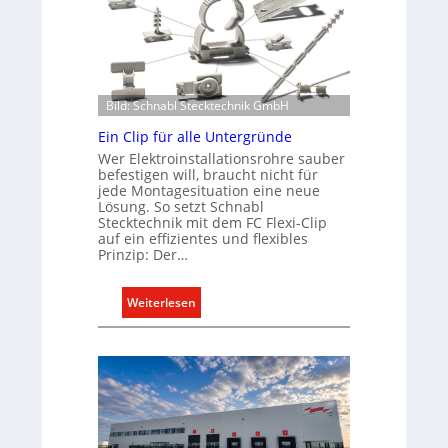
Bild: Schnabl Stecktechnik GmbH
Ein Clip für alle Untergründe
Wer Elektroinstallationsrohre sauber
befestigen will, braucht nicht für
jede Montagesituation eine neue
Lösung. So setzt Schnabl
Stecktechnik mit dem FC Flexi-Clip
auf ein effizientes und flexibles
Prinzip: Der…
:
Weiterlesen
E
i
n
C
l
i