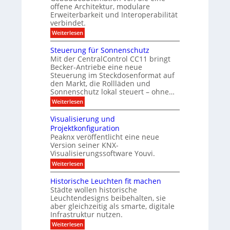
r
f
t
m
offene Architektur, modulare
s
a
ü
e
i
Erweiterbarkeit und Interoperabilität
r
r
z
t
u
verbindet.
G
f
D
e
c
e
o
:
Weiterlesen
i
n
b
l
M
h
s
ä
g
o
t
p
Steuerung für Sonnenschutz
m
u
r
d
l
r
Mit der CentralControl CC11 bringt
e
d
e
u
a
Becker-Antriebe eine neue
u
e
i
l
l
y
Steuerung im Steckdosenformat auf
:
c
a
m
d
D
den Markt, die Rollläden und
h
r
e
a
z
e
Sonnenschutz lokal steuert – ohne…
t
u
r
r
:
Weiterlesen
e
E
C
n
S
n
n
o
t
Visualisierung und
a
d
n
e
n
e
t
Projektkonfiguration
u
a
r
Peaknx veröffentlicht eine neue
e
l
o
Version seiner KNX-
r
y
l
u
Visualisierungssoftware Youvi.
s
l
n
e
e
:
Weiterlesen
g
d
r
V
f
i
m
i
Historische Leuchten fit machen
ü
r
i
s
r
Städte wollen historische
e
t
u
S
Leuchtendesigns beibehalten, sie
k
K
a
o
t
N
aber gleichzeitig als smarte, digitale
l
n
i
X
Infrastruktur nutzen.
i
n
n
-
s
e
:
Weiterlesen
d
I
i