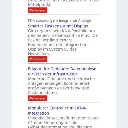
r
e
a
ü
Mittelpunkt.
b
e
h
:
Weiterlesen
e
r
S
e
i
i
ö
s
KNX-Steuerung mit integrierter Anzeige
c
M
f
t
Smarter Tastsensor mit Display
h
D
f
e
Gira ergänzt sein KNX-Portfolio um
e
T
r
den neuen Tastsensor 4.55 Plus. Die
n
r
h
T
flexibel konfigurierbare
e
k
e
Bedieneinheit mit integriertem
e
i
t
e
Display im System 55 des
c
t
n
n
Herstellers…
s
h
e
n
e
:
Weiterlesen
n
x
u
S
u
o
p
m
e
Edge-AI für Gebäude: Datenanalyse
n
o
a
l
s
direkt in der Infrastruktur
M
g
r
o
ü
Moderne Gebäude und technische
A
t
m
g
n
Anlagen erzeugen kontinuierlich
e
u
i
c
r
i
große Mengen an Betriebs- und
s
h
t
T
Zustandsdaten.
e
e
a
b
A
:
n
Weiterlesen
s
s
i
n
E
2
t
l
d
0
s
s
Modularer Controller mit KNX-
g
2
e
d
a
Integration
e
6
n
u
Phoenix Contact stellt mit dem Catan
u
-
g
s
C1 eine Steuerung für die
A
e
n
g
o
I
h
Gebäudeautomation vor, die eine
r
g