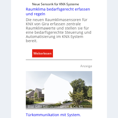
Neue Sensorik für KNX-Systeme
r
Raumklima bedarfsgerecht erfassen
t
und regeln
K
Die neuen Raumklimasensoren für
a
KNX von Gira erfassen zentrale
p
Raumklimawerte und stellen sie für
eine bedarfsgerechte Steuerung und
a
Automatisierung im KNX-System
z
bereit.
i
t
:
Weiterlesen
ä
R
t
a
Anzeige
e
u
n
m
f
k
ü
l
r
i
d
m
e
a
n
Bild: GIRA Giersiepen GmbH & Co. KG
b
e
e
Türkommunikation mit System.
u