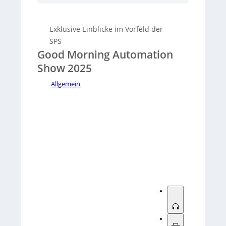
Aussteller. Experten des Verlags stellen in
einer KI-generierten Audioaufnahme neue
Produkte vor und geben Vorgeschmack auf
Exklusive Einblicke im Vorfeld der
die Messestände.
SPS
Good Morning Automation
Show 2025
Allgemein
Sorry, no results.
Please try another keyword