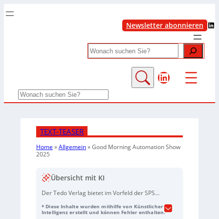
LinkedIn
Newsletter abonnieren
Search
LinkedIn
Search
TEXT-TEASER
Home
»
Allgemein
»
Good Morning Automation Show
2025
Übersicht mit KI
Der Tedo Verlag bietet im Vorfeld der SPS
Messe 2025 an zwei Terminen exklusive
* Diese Inhalte wurden mithilfe von Künstlicher
Einblicke in die Highlights verschiedener
Intelligenz erstellt und können Fehler enthalten.