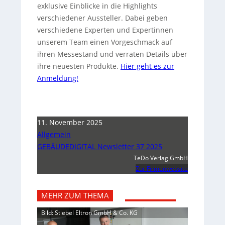
exklusive Einblicke in die Highlights
verschiedener Aussteller. Dabei geben
verschiedene Experten und Expertinnen
unserem Team einen Vorgeschmack auf
ihren Messestand und verraten Details über
ihre neuesten Produkte.
Hier geht es zur
Anmeldung!
11. November 2025
Allgemein
GEBÄUDEDIGITAL Newsletter 37 2025
TeDo Verlag GmbH
Zur Firmenwebsite
MEHR ZUM THEMA
Bild: Stiebel Eltron GmbH & Co. KG