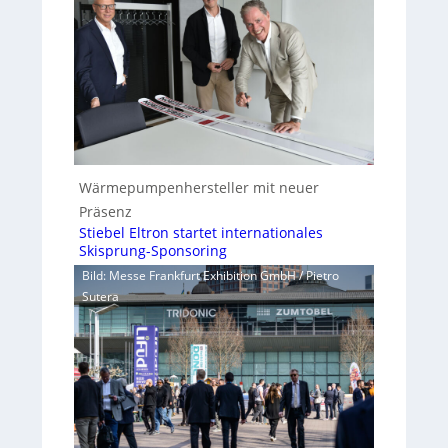
Wärmepumpenhersteller mit neuer
Präsenz
Stiebel Eltron startet internationales
Skisprung-Sponsoring
Bild: Messe Frankfurt Exhibition GmbH / Pietro
Sutera