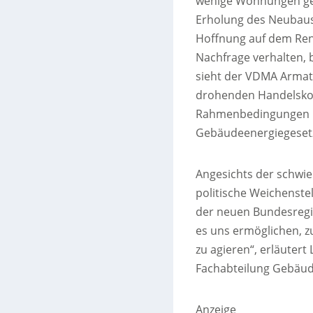
wenige Wohnungen gene
Erholung des Neubaus
Hoffnung auf dem Reno
Nachfrage verhalten, 
sieht der VDMA Armatu
drohenden Handelskonf
Rahmenbedingungen i
Gebäudeenergiegesetz 
Angesichts der schwier
politische Weichenste
der neuen Bundesregie
es uns ermöglichen, zu
zu agieren“, erläuter
Fachabteilung Gebäu
Anzeige