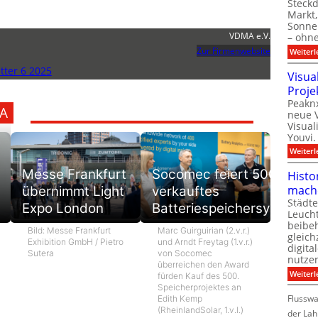
Steck
Markt,
Sonnen
VDMA e.V.
– ohn
Zur Firmenwebsite
Weiterl
ter 6 2025
Visua
Proje
Peaknx
A
neue V
Visual
Youvi.
Weiterl
Messe Frankfurt
Socomec feiert 500.
Histo
mach
übernimmt Light
verkauftes
Städte
Expo London
Batteriespeichersystem
Leuch
beibeh
Bild: Messe Frankfurt
Marc Guirguirian (2.v.r.)
gleich
Exhibition GmbH / Pietro
und Arndt Freytag (1.v.r.)
digita
Sutera
von Socomec
nutze
überreichen den Award
Weiterl
fürden Kauf des 500.
Speicherprojektes an
Flussw
Edith Kemp
(RheinlandSolar, 1.v.l.)
der Lah