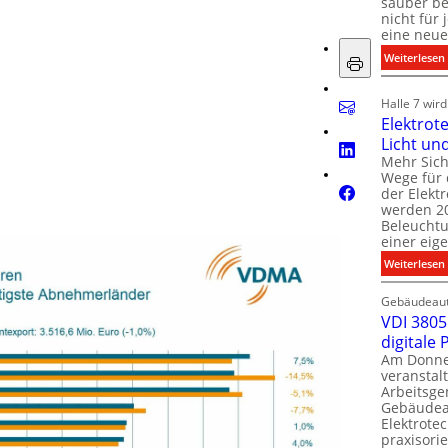
sauber be
nicht für
eine neue
:
Weiterlesen
i
i
Halle 7 wir
Elektrot
Licht un
l
t
Mehr Sich
i
Wege für 
i
der Elekt
werden 20
f
Beleuchtu
einer eig
i
:
Weiterlesen
t
l
Gebäudeaut
l
l
VDI 3805 
digitale
t
Am Donner
t
veranstalt
t
Arbeitsge
.
Gebäudea
t
Elektrote
praxisorie