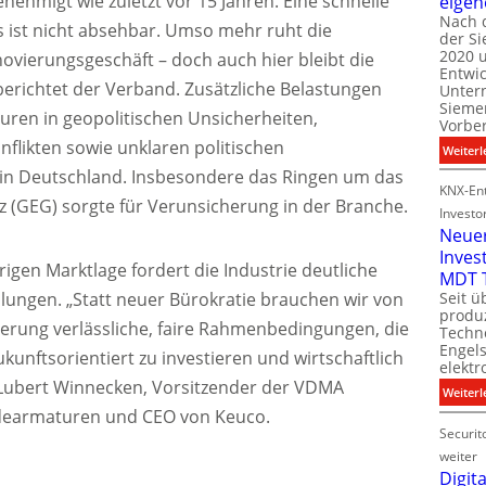
hmigt wie zuletzt vor 15 Jahren. Eine schnelle
eigen
Nach 
 ist nicht absehbar. Umso mehr ruht die
der S
i
2020 u
l
vierungsgeschäft – doch auch hier bleibt die
Entwi
i
berichtet der Verband. Zusätzliche Belastungen
Unter
t
Sieme
ren in geopolitischen Unsicherheiten,
Vorbe
l
likten sowie unklaren politischen
Weiterl
t
n Deutschland. Insbesondere das Ringen um das
KNX-Ent
(GEG) sorgte für Verunsicherung in der Branche.
Investo
Neue
Inves
t
igen Marktlage fordert die Industrie deutliche
MDT 
llungen. „Statt neuer Bürokratie brauchen wir von
Seit ü
t
produ
rung verlässliche, faire Rahmenbedingungen, die
Techno
Engel
kunftsorientiert zu investieren und wirtschaftlich
i
elektr
t
t Lubert Winnecken, Vorsitzender der VDMA
Weiterl
dearmaturen und CEO von Keuco.
Securit
weiter
Digita