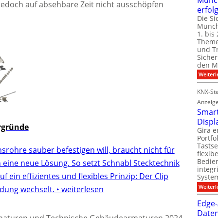
 jedoch auf absehbare Zeit nicht ausschöpfen
erfol
Die Si
Münch
1. bis 
Theme
und T
Sicher
den Mi
Weiterl
KNX-Ste
Anzeig
Smart
Displ
ergründe
Gira e
Portf
Tastse
nsrohre sauber befestigen will, braucht nicht für
flexib
Bedien
 eine neue Lösung. So setzt Schnabl Stecktechnik
integr
uf ein effizientes und flexibles Prinzip: Der Clip
System
Weiterl
ndung wechselt.
‣ weiterlesen
Edge-
Daten