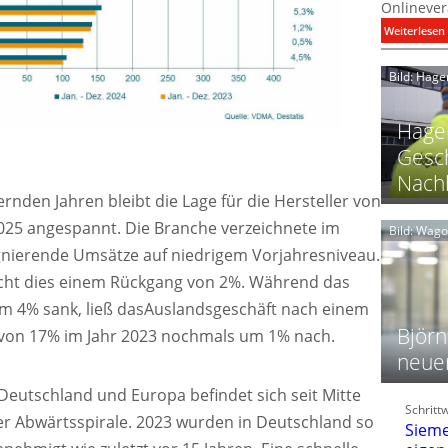
Onlinever
:
Weiterlesen
i
Bild: Hage
I
Hager
Gesch
Nachh
nden Jahren bleibt die Lage für die Hersteller von
l
5 angespannt. Die Branche verzeichnete im
Bild: Wag
gnierende Umsätze auf niedrigem Vorjahresniveau.
l
icht dies einem Rückgang von 2%. Während das
t
l
um 4% sank, ließ dasAuslandsgeschäft nach einem
i
Björn
 von 17% im Jahr 2023 nochmals um 1% nach.
neue
t
l
eutschland und Europa befindet sich seit Mitte
Schritt
f
ner Abwärtsspirale. 2023 wurden in Deutschland so
Sieme