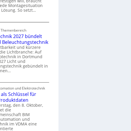
festigen will, braucht
o
 jede Montagesituation
m
 Lösung. So setzt…
m
u
E
n
d Themenbereich
n
k
echnik 2027 bündelt
C
a
d Beleuchtungstechnik
tbarkeit und kürzere
die Lichtbranche: Auf
p
rotechnik in Dortmund
o
27 Licht und
n
ngstechnik gebündelt in
ü
m
enen…
r
a
E
S
omation und Elektrotechnik
y
als Schlüssel für
e
e
s
 Produktdaten
k
U
stag, den 8. Oktober,
n
e
et die
r
m
meinschaft BIM
o
e
utomation und
r
chnik im VDMA eine
e
g
ntierte