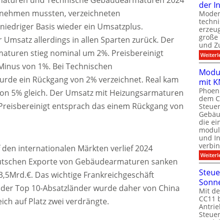
aturen und Technische Gebäudearmaturen 2024
der I
nnehmen mussten, verzeichneten
Moder
techn
niedriger Basis wieder ein Umsatzplus.
erzeug
große
r Umsatz allerdings in allen Sparten zurück. Der
und Z
aturen stieg nominal um 2%. Preisbereinigt
Weiterl
Minus von 1%. Bei Technischen
Modul
de ein Rückgang von 2% verzeichnet. Real kam
mit K
Phoeni
on 5% gleich. Der Umsatz mit Heizungsarmaturen
dem C
Preisbereinigt entsprach das einem Rückgang von
Steuer
Gebäu
die ei
modula
und In
verbin
 den internationalen Märkten verlief 2024
Weiterl
utschen Exporte von Gebäudearmaturen sanken
Steue
,5Mrd.€. Das wichtige Frankreichgeschäft
Sonn
e der Top 10-Absatzländer wurde daher von China
Mit de
CC11 b
ich auf Platz zwei verdrängte.
Antrie
Steue