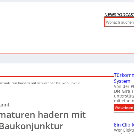
NEWS
PODCAS
Search
Türkomm
System.
rmaturen hadern mit schwacher Baukonjunktur
Von der P
Die Gira 
unterstüt
mit eine
annt
:
Weiterlesen
maturen hadern mit
Baukonjunktur
Ein Clip 
Wer Elekt