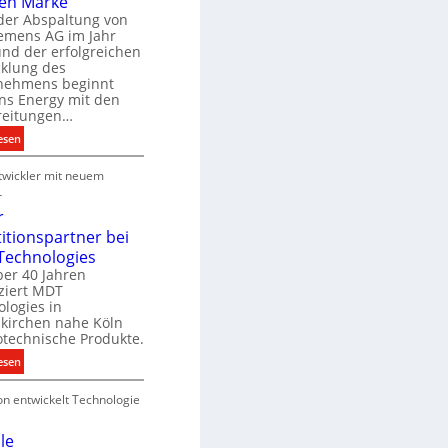
en Marke
B
der Abspaltung von
d
e
iemens AG im Jahr
nd der erfolgreichen
g
cklung des
e
nehmens beginnt
u
ns Energy mit den
c
a
reitungen…
h
:
esen
e
S
u
P
wickler mit neuem
i
n
r
e
r
g
o
m
r
s
d
e
titionspartner bei
u
n
Technologies
e
k
s
ber 40 Jahren
c
ziert MDT
E
h
d
logies in
n
n
skirchen nahe Köln
a
e
otechnische Produkte.
r
k
e
:
esen
g
n
N
y
on entwickelt Technologie
e
w
u
i
e
le
r