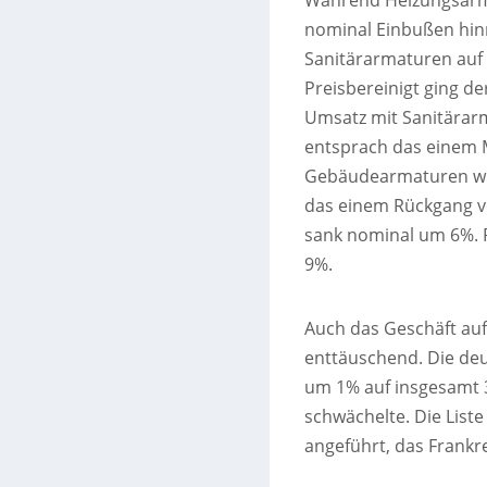
Während Heizungsarm
nominal Einbußen hi
Sanitärarmaturen auf 
Preisbereinigt ging de
Umsatz mit Sanitärarm
entsprach das einem 
Gebäudearmaturen wur
das einem Rückgang v
sank nominal um 6%. 
9%.
Auch das Geschäft auf
enttäuschend. Die de
um 1% auf insgesamt 3
schwächelte. Die List
angeführt, das Frankre