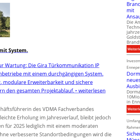
Bran
mit
Ansa
Die A
Techno
Jahrze
Goldst
Brand
Weiterl
it System.
Investm
ur Wartung: Die Gira Türkommunikation IP
Ennepe
chbetriebe mit einem durchgängigen System.
Dorma
neue
g, modulare Erweiterbarkeit und sichere
Ausb
rn den gesamten Projektablauf.
‣ weiterlesen
Dorma
10Mio.
in Enn
schäftsführerin des VDMA Fachverbandes
Weiterl
leichte Erholung im Jahresverlauf, bleibt jedoch
Umfang
nen für 2025 lediglich mit einem moderaten
Rahmen
Siche
hne verbesserte Standortbedingungen wird die
Münc