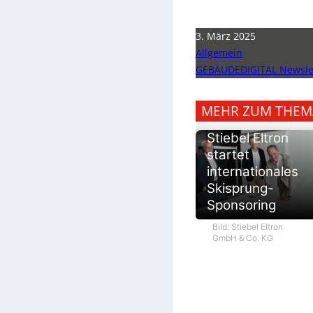
3. März 2025
Allgemein
GEBÄUDEDIGITAL Newslet
MEHR ZUM THEM
Stiebel Eltron
startet
internationales
Skisprung-
Sponsoring
Bild: Stiebel Eltron
GmbH & Co. KG