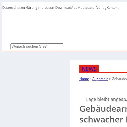
Datenschutzerklärung
Impressum
Download
Abo
Mediadaten
Verlag
Kontakt
Search
NEWS
Home
»
Allgemein
»
Gebäudea
Lage bleibt angesp
Gebäudear
schwacher 