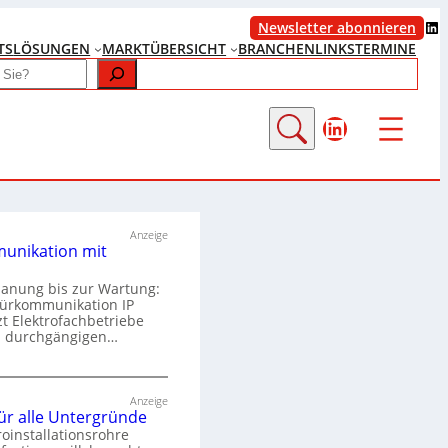
LinkedIn
Newsletter abonnieren
TS
LÖSUNGEN
MARKTÜBERSICHT
BRANCHENLINKS
TERMINE
LinkedIn
Anzeige
unikation mit
lanung bis zur Wartung:
Türkommunikation IP
zt Elektrofachbetriebe
m durchgängigen…
T
ü
Anzeige
für alle Untergründe
r
roinstallationsrohre
k