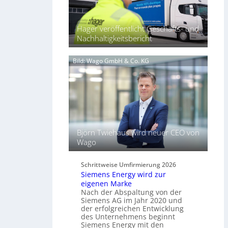
5
2
a
7
l
Hager veröffentlicht Geschäfts- und
b
s
Nachhaltigkeitsbericht
ü
S
n
c
d
Bild: Wago GmbH & Co. KG
h
e
l
l
ü
t
s
L
s
i
e
c
l
h
f
Björn Twiehaus wird neuer CEO von
t
ü
Wago
u
r
n
d
d
Schrittweise Umfirmierung 2026
i
Siemens Energy wird zur
B
g
eigenen Marke
e
i
Nach der Abspaltung von der
l
t
Siemens AG im Jahr 2020 und
e
a
der erfolgreichen Entwicklung
u
des Unternehmens beginnt
l
c
Siemens Energy mit den
e