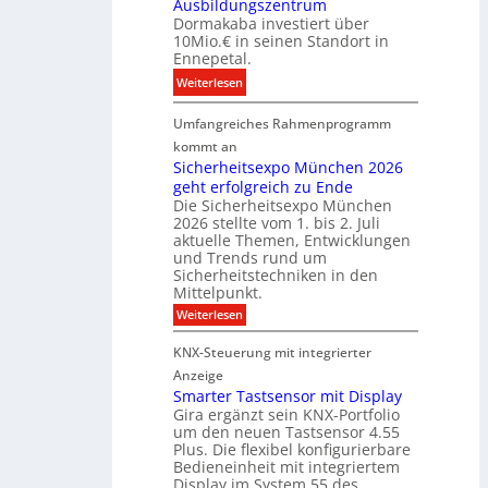
i
Ausbildungszentrum
i
i
Dormakaba investiert über
g
t
o
10Mio.€ in seinen Standort in
e
a
n
Ennepetal.
n
l
s
:
Weiterlesen
e
e
p
D
n
B
a
Umfangreiches Rahmenprogramm
o
M
r
r
r
kommt an
a
a
t
m
Sicherheitsexpo München 2026
r
n
n
geht erfolgreich zu Ende
a
k
d
e
Die Sicherheitsexpo München
k
e
f
r
2026 stellte vom 1. bis 2. Juli
a
r
aktuelle Themen, Entwicklungen
b
b
ü
und Trends rund um
e
a
Sicherheitstechniken in den
h
i
e
Mittelpunkt.
e
M
r
:
Weiterlesen
s
D
S
ö
t
T
i
f
KNX-Steuerung mit integrierter
e
c
T
f
h
Anzeige
r
e
e
n
Smarter Tastsensor mit Display
k
r
c
e
Gira ergänzt sein KNX-Portfolio
e
h
h
um den neuen Tastsensor 4.55
t
e
n
n
Plus. Die flexibel konfigurierbare
i
n
n
Bedieneinheit mit integriertem
t
o
e
s
u
Display im System 55 des