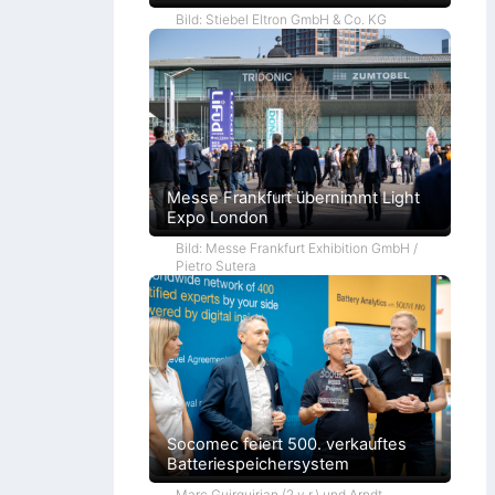
Bild: Stiebel Eltron GmbH & Co. KG
Messe Frankfurt übernimmt Light
Expo London
Bild: Messe Frankfurt Exhibition GmbH /
Pietro Sutera
Socomec feiert 500. verkauftes
Batteriespeichersystem
Marc Guirguirian (2.v.r.) und Arndt