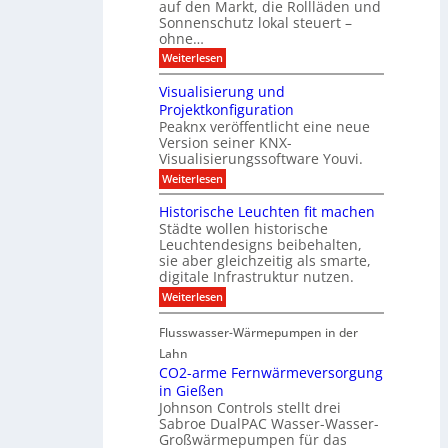
D
auf den Markt, die Rollläden und
r
E
a
e
Sonnenschutz lokal steuert –
n
t
r
d
ohne…
e
C
e
:
Weiterlesen
n
o
S
a
n
t
n
t
Visualisierung und
e
a
r
Projektkonfiguration
u
l
o
Peaknx veröffentlicht eine neue
e
y
l
Version seiner KNX-
r
s
l
u
Visualisierungssoftware Youvi.
e
e
n
d
r
:
Weiterlesen
g
i
m
V
f
r
i
i
Historische Leuchten fit machen
ü
e
t
s
r
Städte wollen historische
k
K
u
S
t
N
Leuchtendesigns beibehalten,
a
o
i
X
sie aber gleichzeitig als smarte,
l
n
n
-
digitale Infrastruktur nutzen.
i
n
d
I
s
e
:
Weiterlesen
e
n
i
n
H
r
t
e
s
i
I
e
r
Flusswasser-Wärmepumpen in der
c
s
n
g
u
h
t
Lahn
f
r
n
u
o
r
a
CO2-arme Fernwärmeversorgung
g
t
r
a
t
u
in Gießen
z
i
s
i
n
Johnson Controls stellt drei
s
t
o
d
Sabroe DualPAC Wasser-Wasser-
c
r
n
P
h
Großwärmepumpen für das
u
r