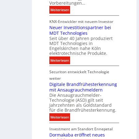
h
Vorbereitungen…
P
t
:
Weiterlesen
r
u
S
o
n
KNX-Entwickler mit neuem Investor
i
d
g
Neuer Investitionspartner bei
e
u
s
MDT Technologies
m
k
t
Seit über 40 Jahren produziert
e
t
MDT Technologies in
e
n
d
Engelskirchen nahe Köln
c
s
a
elektrotechnische Produkte.
h
E
t
:
Weiterlesen
n
n
e
N
i
e
n
Securiton entwickelt Technologie
e
k
r
u
weiter
g
e
Digitale Brandfrühesterkennung
y
mit Ansaugrauchmeldern
r
w
Die Ansaugrauchmelder-
I
i
Technologie (ASD) gilt seit
n
r
Jahrzehnten als Goldstandard
v
für die Brandfrühesterkennung.
d
e
z
:
Weiterlesen
s
u
D
t
r
Investment am Standort Ennepetal
i
i
e
Dormakaba eröffnet neues
g
t