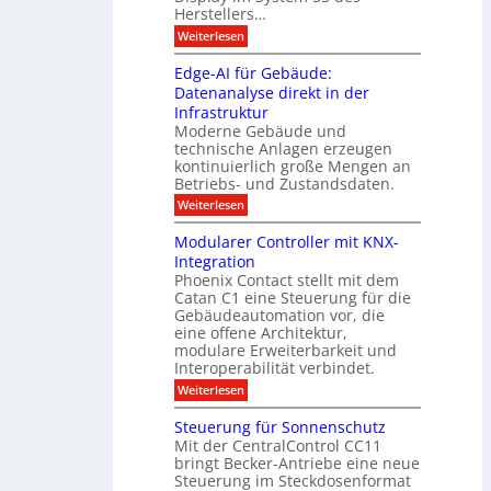
l
u
e
Herstellers…
n
o
x
e
g
:
Weiterlesen
p
g
s
S
o
m
i
m
M
A
Edge-AI für Gebäude:
i
a
e
ü
Datenanalyse direkt in der
u
r
t
n
s
Infrastruktur
t
s
c
A
e
Moderne Gebäude und
h
b
n
r
e
technische Anlagen erzeugen
i
T
s
n
kontinuierlich große Mengen an
a
l
2
a
Betriebs- und Zustandsdaten.
s
0
d
u
t
:
Weiterlesen
2
u
s
E
g
6
e
d
n
g
Modularer Controller mit KNX-
r
n
g
e
g
Integration
a
s
e
h
Phoenix Contact stellt mit dem
s
o
-
t
u
r
Catan C1 eine Steuerung für die
A
z
e
c
m
I
Gebäudeautomation vor, die
r
e
h
i
f
f
eine offene Architektur,
n
t
ü
o
m
modulare Erweiterbarkeit und
D
r
l
t
Interoperabilität verbindet.
e
i
G
g
r
s
e
:
l
Weiterlesen
r
p
u
b
M
e
d
l
ä
o
i
m
Steuerung für Sonnenschutz
e
a
u
d
c
Mit der CentralControl CC11
y
d
u
r
h
bringt Becker-Antriebe eine neue
e
l
z
n
Steuerung im Steckdosenformat
:
a
u