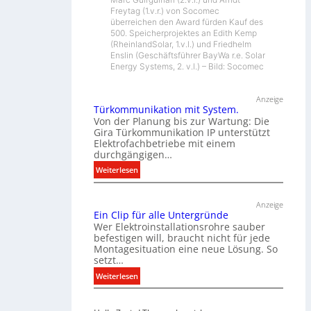
Freytag (1.v.r.) von Socomec
überreichen den Award fürden Kauf des
500. Speicherprojektes an Edith Kemp
(RheinlandSolar, 1.v.l.) und Friedhelm
Enslin (Geschäftsführer BayWa r.e. Solar
Energy Systems, 2. v.l.) – Bild: Socomec
Anzeige
Türkommunikation mit System.
Von der Planung bis zur Wartung: Die
Gira Türkommunikation IP unterstützt
Elektrofachbetriebe mit einem
durchgängigen…
:
Weiterlesen
T
ü
Anzeige
r
Ein Clip für alle Untergründe
k
Wer Elektroinstallationsrohre sauber
o
befestigen will, braucht nicht für jede
Montagesituation eine neue Lösung. So
m
setzt…
m
u
:
Weiterlesen
n
E
i
i