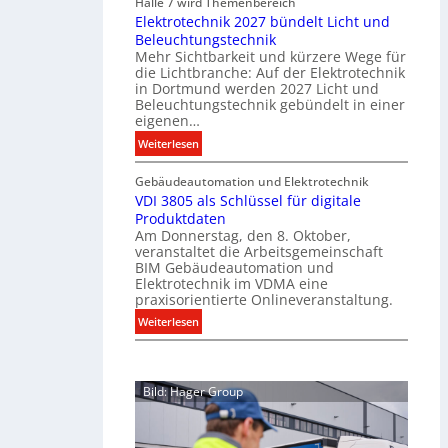
Halle 7 wird Themenbereich
k
n
Elektrotechnik 2027 bündelt Licht und
a
C
Beleuchtungstechnik
t
l
Mehr Sichtbarkeit und kürzere Wege für
i
i
die Lichtbranche: Auf der Elektrotechnik
o
p
in Dortmund werden 2027 Licht und
n
f
Beleuchtungstechnik gebündelt in einer
m
eigenen…
ü
i
r
:
Weiterlesen
t
a
E
S
l
Gebäudeautomation und Elektrotechnik
l
y
l
VDI 3805 als Schlüssel für digitale
e
s
e
Produktdaten
k
t
U
Am Donnerstag, den 8. Oktober,
t
veranstaltet die Arbeitsgemeinschaft
e
n
r
BIM Gebäudeautomation und
m
t
o
Elektrotechnik im VDMA eine
.
e
t
praxisorientierte Onlineveranstaltung.
r
e
:
Weiterlesen
g
c
V
r
h
D
ü
n
I
n
i
Bild: Hager Group
3
d
k
8
e
2
0
0