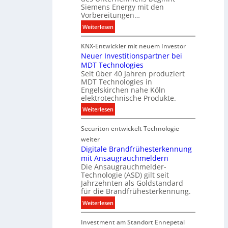
c
Siemens Energy mit den
e
h
Vorbereitungen…
P
t
:
Weiterlesen
r
u
S
o
n
KNX-Entwickler mit neuem Investor
i
d
g
Neuer Investitionspartner bei
e
u
s
MDT Technologies
m
k
t
Seit über 40 Jahren produziert
e
t
MDT Technologies in
e
n
d
Engelskirchen nahe Köln
c
s
a
elektrotechnische Produkte.
h
E
t
:
Weiterlesen
n
n
e
N
i
e
n
Securiton entwickelt Technologie
e
k
r
u
weiter
g
e
Digitale Brandfrühesterkennung
y
mit Ansaugrauchmeldern
r
w
Die Ansaugrauchmelder-
I
i
Technologie (ASD) gilt seit
n
r
Jahrzehnten als Goldstandard
v
für die Brandfrühesterkennung.
d
e
z
:
Weiterlesen
s
u
D
t
r
Investment am Standort Ennepetal
i
i