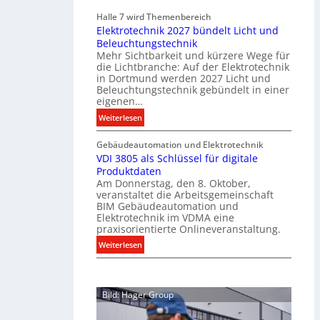
i
i
Halle 7 wird Themenbereich
k
n
Elektrotechnik 2027 bündelt Licht und
a
C
Beleuchtungstechnik
t
l
Mehr Sichtbarkeit und kürzere Wege für
i
i
die Lichtbranche: Auf der Elektrotechnik
o
p
in Dortmund werden 2027 Licht und
n
f
Beleuchtungstechnik gebündelt in einer
m
eigenen…
ü
i
r
:
Weiterlesen
t
a
E
S
l
Gebäudeautomation und Elektrotechnik
l
y
l
VDI 3805 als Schlüssel für digitale
e
s
e
Produktdaten
k
t
U
Am Donnerstag, den 8. Oktober,
t
veranstaltet die Arbeitsgemeinschaft
e
n
r
BIM Gebäudeautomation und
m
t
o
Elektrotechnik im VDMA eine
.
e
t
praxisorientierte Onlineveranstaltung.
r
e
:
Weiterlesen
g
c
V
r
h
D
ü
n
I
n
i
Bild: Hager Group
3
d
k
8
e