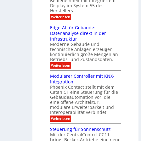
Bedieneinheit mit integriertem
t
o
e
s
u
Display im System 55 des
l
u
e
Herstellers…
n
o
x
e
g
:
Weiterlesen
p
g
s
S
o
m
i
m
M
A
Edge-AI für Gebäude:
i
a
e
ü
Datenanalyse direkt in der
u
r
t
n
s
Infrastruktur
t
s
c
A
e
Moderne Gebäude und
h
b
n
r
e
technische Anlagen erzeugen
i
T
s
n
kontinuierlich große Mengen an
a
l
2
a
Betriebs- und Zustandsdaten.
s
0
d
u
t
:
Weiterlesen
2
u
s
E
g
6
e
d
n
g
Modularer Controller mit KNX-
r
n
g
e
g
Integration
a
s
e
h
Phoenix Contact stellt mit dem
s
o
-
t
u
r
Catan C1 eine Steuerung für die
A
z
e
c
m
I
Gebäudeautomation vor, die
r
e
h
i
f
f
eine offene Architektur,
n
t
ü
o
m
modulare Erweiterbarkeit und
D
r
l
t
Interoperabilität verbindet.
e
i
G
g
r
s
e
:
l
Weiterlesen
r
p
u
b
M
e
d
l
ä
o
i
m
Steuerung für Sonnenschutz
e
a
u
d
c
Mit der CentralControl CC11
y
d
u
r
h
bringt Becker-Antriebe eine neue
e
l