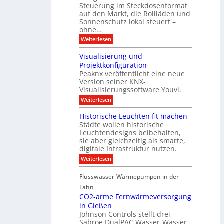
z
n
Steuerung im Steckdosenformat
:
a
u
D
auf den Markt, die Rollläden und
r
E
a
e
Sonnenschutz lokal steuert –
n
t
r
d
ohne…
e
C
e
:
Weiterlesen
n
o
S
a
n
t
n
t
Visualisierung und
e
a
r
Projektkonfiguration
u
l
o
Peaknx veröffentlicht eine neue
e
y
l
Version seiner KNX-
r
s
l
u
Visualisierungssoftware Youvi.
e
e
n
d
r
:
Weiterlesen
g
i
m
V
f
r
i
i
Historische Leuchten fit machen
ü
e
t
s
r
Städte wollen historische
k
K
u
S
t
N
Leuchtendesigns beibehalten,
a
o
i
X
sie aber gleichzeitig als smarte,
l
n
n
-
digitale Infrastruktur nutzen.
i
n
d
I
s
e
:
Weiterlesen
e
n
i
n
H
r
t
e
s
i
I
e
r
Flusswasser-Wärmepumpen in der
c
s
n
g
u
h
t
Lahn
f
r
n
u
o
r
a
CO2-arme Fernwärmeversorgung
g
t
r
a
t
u
in Gießen
z
i
s
i
n
Johnson Controls stellt drei
s
t
o
d
Sabroe DualPAC Wasser-Wasser-
c
r
n