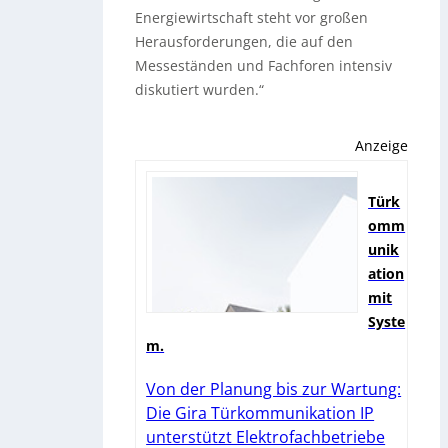
Energiewirtschaft steht vor großen
Herausforderungen, die auf den
Messeständen und Fachforen intensiv
diskutiert wurden.“
Anzeige
Türk
omm
unik
ation
mit
Syste
m.
Von der Planung bis zur Wartung:
Die Gira Türkommunikation IP
unterstützt Elektrofachbetriebe