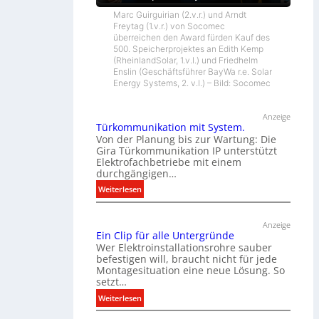
Marc Guirguirian (2.v.r.) und Arndt
Freytag (1.v.r.) von Socomec
überreichen den Award fürden Kauf des
500. Speicherprojektes an Edith Kemp
(RheinlandSolar, 1.v.l.) und Friedhelm
Enslin (Geschäftsführer BayWa r.e. Solar
Energy Systems, 2. v.l.) – Bild: Socomec
Anzeige
Türkommunikation mit System.
Von der Planung bis zur Wartung: Die
Gira Türkommunikation IP unterstützt
Elektrofachbetriebe mit einem
durchgängigen…
:
Weiterlesen
T
ü
Anzeige
r
Ein Clip für alle Untergründe
k
Wer Elektroinstallationsrohre sauber
o
befestigen will, braucht nicht für jede
Montagesituation eine neue Lösung. So
m
setzt…
m
u
:
Weiterlesen
n
E