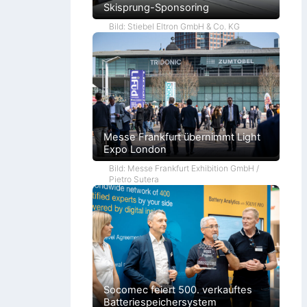
Skisprung-Sponsoring
Bild: Stiebel Eltron GmbH & Co. KG
Messe Frankfurt übernimmt Light
Expo London
Bild: Messe Frankfurt Exhibition GmbH /
Pietro Sutera
Socomec feiert 500. verkauftes
Batteriespeichersystem