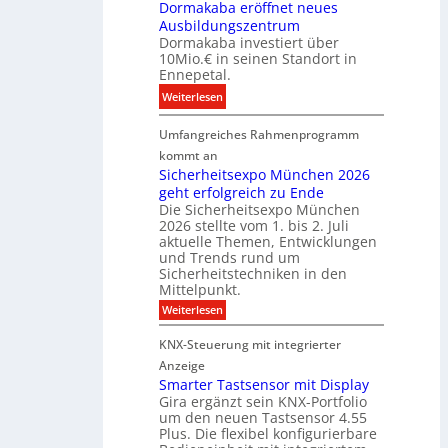
e
Dormakaba eröffnet neues
g
t
i
Ausbildungszentrum
i
i
Dormakaba investiert über
g
t
o
10Mio.€ in seinen Standort in
e
a
n
Ennepetal.
n
l
s
:
Weiterlesen
e
e
p
D
n
B
a
Umfangreiches Rahmenprogramm
o
M
r
r
r
kommt an
a
a
t
m
Sicherheitsexpo München 2026
r
n
n
geht erfolgreich zu Ende
a
k
d
e
Die Sicherheitsexpo München
k
e
f
r
2026 stellte vom 1. bis 2. Juli
a
r
aktuelle Themen, Entwicklungen
b
b
ü
und Trends rund um
e
a
Sicherheitstechniken in den
h
i
e
Mittelpunkt.
e
M
r
:
Weiterlesen
s
D
S
ö
t
T
i
f
KNX-Steuerung mit integrierter
e
c
T
f
h
Anzeige
r
e
e
n
Smarter Tastsensor mit Display
k
r
c
e
Gira ergänzt sein KNX-Portfolio
e
h
h
um den neuen Tastsensor 4.55
t
e
n
n
Plus. Die flexibel konfigurierbare
i
n
n