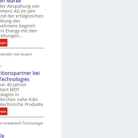
en Marke
B
der Abspaltung von
d
e
iemens AG im Jahr
nd der erfolgreichen
g
cklung des
e
nehmens beginnt
u
ns Energy mit den
c
a
reitungen…
h
:
esen
e
S
u
P
wickler mit neuem
i
n
r
e
r
g
o
m
r
s
d
e
titionspartner bei
u
n
Technologies
e
k
s
ber 40 Jahren
c
ziert MDT
E
h
d
logies in
n
n
skirchen nahe Köln
a
e
otechnische Produkte.
r
k
e
:
esen
g
n
N
y
on entwickelt Technologie
e
w
u
i
e
le
r