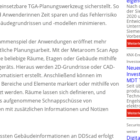
eigen
insetzbare TGA-Planungswerkzeug sicherstellt. So
Nach 
der S
i
Anwenderinnen Zeit sparen und das Fehlerrisiko
2020 u
l
Entwi
äudegrundrissen und -modellen minimieren.
i
Unter
t
Sieme
Vorbe
sammenspiel der Anwendungen eröffnet mehr
l
Weiterl
t
ntliche Planungsarbeit. Mit der Metaroom Scan App
KNX-Ent
e beliebige Räume, Etagen oder Gebäude mithilfe
Investo
geräts. Hieraus werden 2D-Grundrisse oder CAD-
Neue
Inves
omatisiert erstellt. Anschließend können im
t
MDT 
ereiche und Elemente markiert oder mithilfe von
Seit ü
t
produ
zt werden. Räume lassen sich definieren, und
Techno
ns aufgenommene Schnappschüsse von
Engel
i
elektr
t
 mit zusätzlichen Informationen und Notizen
Weiterl
Securit
weiter
assten Gebäudeinformationen an DDScad erfolgt
Digita