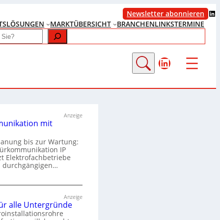
LinkedIn
Newsletter abonnieren
TS
LÖSUNGEN
MARKTÜBERSICHT
BRANCHENLINKS
TERMINE
LinkedIn
Anzeige
unikation mit
lanung bis zur Wartung:
Türkommunikation IP
zt Elektrofachbetriebe
m durchgängigen…
T
ü
Anzeige
für alle Untergründe
r
roinstallationsrohre
k