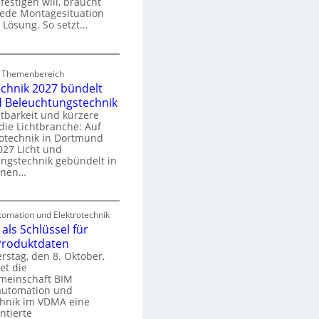
festigen will, braucht
o
 jede Montagesituation
m
 Lösung. So setzt…
m
u
E
n
d Themenbereich
n
k
echnik 2027 bündelt
C
a
d Beleuchtungstechnik
tbarkeit und kürzere
die Lichtbranche: Auf
p
rotechnik in Dortmund
o
27 Licht und
n
ngstechnik gebündelt in
ü
m
enen…
r
a
E
S
omation und Elektrotechnik
y
als Schlüssel für
e
e
s
 Produktdaten
k
U
stag, den 8. Oktober,
n
e
et die
r
m
meinschaft BIM
o
e
utomation und
r
chnik im VDMA eine
e
g
ntierte