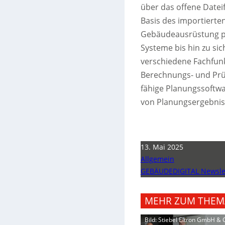
über das offene Dateif
Basis des importierten
Gebäudeausrüstung pro
Systeme bis hin zu si
verschiedene Fachfunk
Berechnungs- und Prüf
fähige Planungssoftwa
von Planungsergebnis
13. Mai 2025
Allgemein
GEBÄUDEDIGITAL Newslet
MEHR ZUM THEM
Bild: Stiebel Eltron GmbH & 