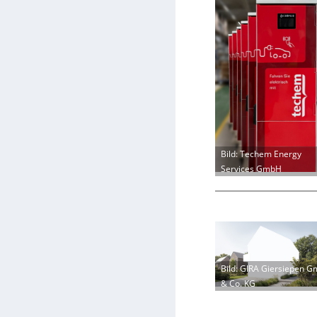
Bild: Techem Energy
Services GmbH
Bild: GIRA Giersiepen 
& Co. KG