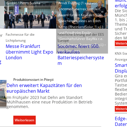
GmbH / Pietro Sutera
Arndt Freytag (1.v.r.) von
erfol
Socomec überreichen den
Die Si
Münch
Award fürden Kauf des 500.
1. bis 
Speicherprojektes an Edith
Theme
Kemp (RheinlandSolar, 1.v.l.)
und T
und Friedhelm Enslin
Sicher
Fachmesse für die
Feierliche Ehrung auf der EES
er
den Mi
(Geschäftsführer BayWa r.e.
Lichtplanung
Europe
Weiterl
Solar Energy Systems, 2. v.l.) –
Messe Frankfurt
Socomec feiert 500.
Bild: Socomec
übernimmt Light Expo
verkauftes
KNX-Ste
London
Batteriespeichersyste
Anzeig
g
m
Smart
Displ
Gira e
Produktionsstart in Piteşti
Portf
Tastse
Dehn erweitert Kapazitäten für den
flexib
europäischen Markt
Bedien
Im Frühjahr 2023 hat Dehn am Standort
integr
Mühlhausen eine neue Produktion in Betrieb
System
genommen.
Weiterl
Edge-
:
Weiterlesen
Daten
D