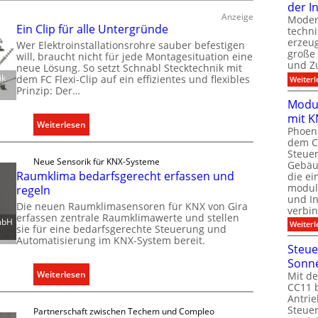
der I
e
Anzeige
Moder
h
Ein Clip für alle Untergründe
techn
n
erzeug
Wer Elektroinstallationsrohre sauber befestigen
große
will, braucht nicht für jede Montagesituation eine
e
und Z
neue Lösung. So setzt Schnabl Stecktechnik mit
r
ik
dem FC Flexi-Clip auf ein effizientes und flexibles
Weiterl
w
Prinzip: Der…
e
Modul
i
mit K
:
Weiterlesen
Phoeni
t
E
dem C
e
Steuer
i
r
Neue Sensorik für KNX-Systeme
Gebäu
n
Raumklima bedarfsgerecht erfassen und
die ei
t
C
modula
regeln
K
und In
l
Die neuen Raumklimasensoren für KNX von Gira
a
verbin
i
erfassen zentrale Raumklimawerte und stellen
p
mbH
Weiterl
sie für eine bedarfsgerechte Steuerung und
p
a
Automatisierung im KNX-System bereit.
f
Steue
z
ü
Sonn
i
r
:
Weiterlesen
Mit de
t
CC11 b
a
R
ä
Antrie
l
a
Steue
t
Partnerschaft zwischen Techem und Compleo
l