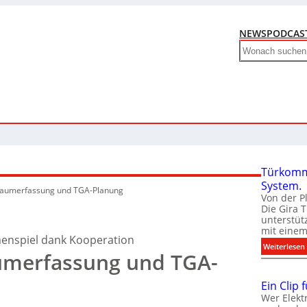
NEWS
PODCAS
Search
Türkomm
System.
 Raumerfassung und TGA-Planung
Von der P
Die Gira 
unterstüt
mit eine
enspiel dank Kooperation
:
Weiterlesen
aumerfassung und TGA-
Ein Clip 
Wer Elekt