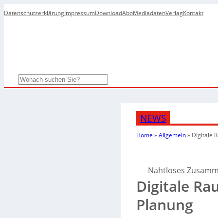
Datenschutzerklärung
Impressum
Download
Abo
Mediadaten
Verlag
Kontakt
Search
NEWS
Home
»
Allgemein
»
Digitale
Nahtloses Zusamm
Digitale R
Planung