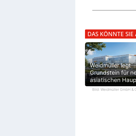
DAS KÖNNTE SIE
Weidmüller legt
Grundstein für n
asiatischen Haup
Bild: Weidmüller GmbH & 