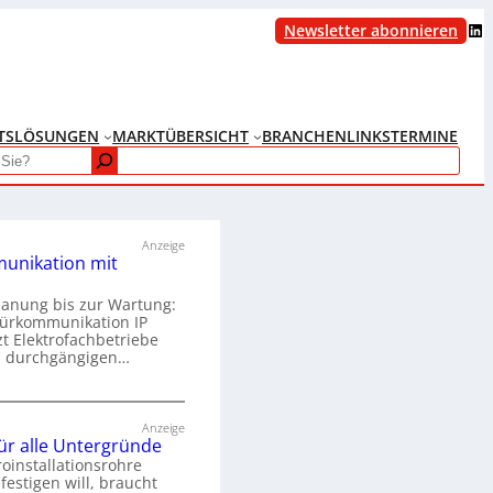
LinkedIn
Newsletter abonnieren
TS
LÖSUNGEN
MARKTÜBERSICHT
BRANCHENLINKS
TERMINE
Anzeige
unikation mit
lanung bis zur Wartung:
Türkommunikation IP
zt Elektrofachbetriebe
m durchgängigen…
T
ü
Anzeige
für alle Untergründe
r
roinstallationsrohre
k
festigen will, braucht
o