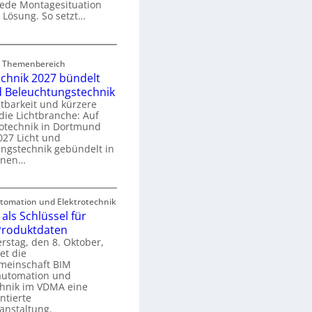
 jede Montagesituation
m
 Lösung. So setzt…
m
u
E
n
rd Themenbereich
n
k
echnik 2027 bündelt
C
a
d Beleuchtungstechnik
tbarkeit und kürzere
die Lichtbranche: Auf
p
rotechnik in Dortmund
o
27 Licht und
n
ngstechnik gebündelt in
ü
m
enen…
r
a
E
S
omation und Elektrotechnik
y
als Schlüssel für
e
e
s
 Produktdaten
k
U
stag, den 8. Oktober,
n
e
et die
r
m
meinschaft BIM
o
e
utomation und
r
chnik im VDMA eine
e
g
ntierte
c
anstaltung.
r