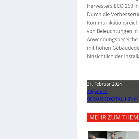
Harvesters ECO 260 i
Durch die Verbesseru
Kommunikationsreichw
von Beleuchtungen in 
Anwendungsbereiche w
mit hohen Gebäudedeck
hinsichtlich der Instal
21. Februar 2024
Allgemein
GEBÄUDEDIGITAL 1 (Febr
MEHR ZUM THEM