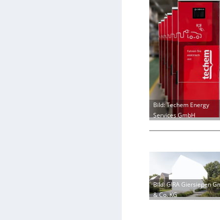
Bild: Techem Energy
Services GmbH
Bild: GIRA Giersiepen 
& Co. KG