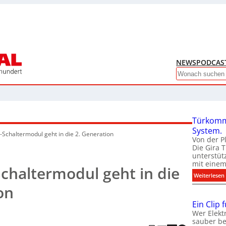
NEWS
PODCAS
Search
Türkomm
System.
-Schaltermodul geht in die 2. Generation
Von der P
Die Gira 
unterstüt
mit eine
chaltermodul geht in die
:
Weiterlesen
on
Ein Clip 
Wer Elekt
sauber be