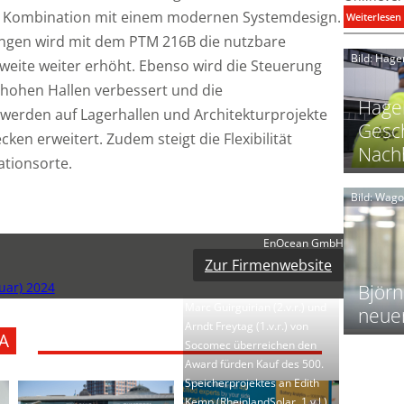
n Kombination mit einem modernen Systemdesign.
:
Weiterlesen
ngen wird mit dem PTM 216B die nutzbare
i
Bild: Hage
eite weiter erhöht. Ebenso wird die Steuerung
I
hohen Hallen verbessert und die
Hager
erden auf Lagerhallen und Architekturprojekte
Gesch
en erweitert. Zudem steigt die Flexibilität
Nachh
lationsorte.
l
Bild: Wag
l
EnOcean GmbH
t
l
Zur Firmenwebsite
i
uar) 2024
Björn
Marc Guirguirian (2.v.r.) und
neue
Arndt Freytag (1.v.r.) von
t
A
l
Socomec überreichen den
f
Award fürden Kauf des 500.
Speicherprojektes an Edith
Kemp (RheinlandSolar, 1.v.l.)