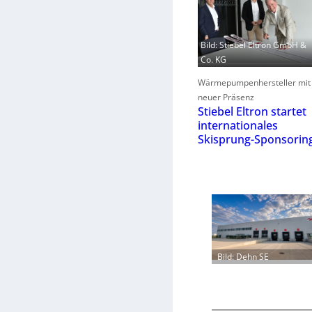
Bild: Stiebel Eltron GmbH &
Co. KG
Wärmepumpenhersteller mit
neuer Präsenz
Stiebel Eltron startet
internationales
Skisprung-Sponsorin
Bild: Dehn SE