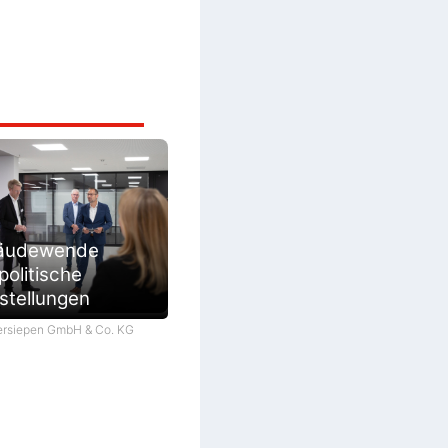
äudewende
politische
stellungen
Giersiepen GmbH & Co. KG