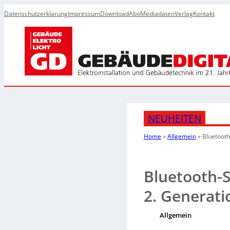
Datenschutzerklärung
Impressum
Download
Abo
Mediadaten
Verlag
Kontakt
NEUHEITEN
Home
»
Allgemein
»
Bluetooth
Bluetooth-S
2. Generati
Allgemein