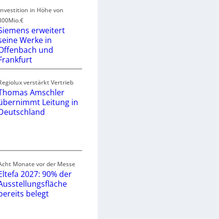
Investition in Höhe von
300Mio.€
Siemens erweitert
seine Werke in
Offenbach und
Frankfurt
Regiolux verstärkt Vertrieb
Thomas Amschler
übernimmt Leitung in
Deutschland
Acht Monate vor der Messe
Eltefa 2027: 90% der
Ausstellungsfläche
bereits belegt