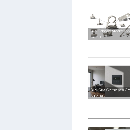
Bild: Schnabl Stecktechn
GmbH
Bild: Gira Giersiepen G
& Co. KG