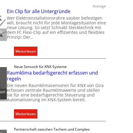
e
Anzeige
h
Ein Clip für alle Untergründe
n
Wer Elektroinstallationsrohre sauber befestigen
will, braucht nicht für jede Montagesituation eine
e
neue Lösung. So setzt Schnabl Stecktechnik mit
r
ik
dem FC Flexi-Clip auf ein effizientes und flexibles
w
Prinzip: Der…
e
i
:
Weiterlesen
t
E
e
i
r
Neue Sensorik für KNX-Systeme
n
Raumklima bedarfsgerecht erfassen und
t
C
regeln
K
l
Die neuen Raumklimasensoren für KNX von Gira
a
i
erfassen zentrale Raumklimawerte und stellen
p
mbH
sie für eine bedarfsgerechte Steuerung und
p
a
Automatisierung im KNX-System bereit.
f
z
ü
i
r
:
Weiterlesen
t
a
R
ä
l
a
t
Partnerschaft zwischen Techem und Compleo
l
u