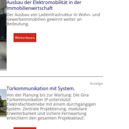
Ausbau der Elektromobilität in der
e
e
m
Immobilienwirtschaft
n
U
k
f
Der Ausbau von Ladeinfrastruktur in Wohn- und
n
l
Gewerbeimmobilien gewinnt weiter an
ü
t
Bedeutung.
i
r
e
m
d
r
a
:
Weiterlesen
e
g
b
A
n
r
e
u
e
ü
d
s
u
n
a
b
r
d
r
a
o
e
f
u
p
s
d
ä
Anzeige
g
e
i
Türkommunikation mit System.
e
r
s
Von der Planung bis zur Wartung: Die Gira
r
E
c
Türkommunikation IP unterstützt
e
l
Elektrofachbetriebe mit einem durchgängigen
h
c
GmbH
System. Zentrale Projektierung, modulare
e
e
Erweiterbarkeit und sichere Fernwartung
h
k
n
erleichtern den gesamten Projektablauf.
t
t
M
e
r
a