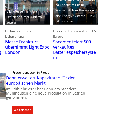
und Friedhelm Enslin
i
(Geschäftsführer BayWa r.e.
l
Bild: Messe Frankfurt
Solar Energy Systems, 2. v.l.) –
i
Exhibition GmbH / Pietro
Bild: Socomec
t
Sutera
Fachmesse für die
Feierliche Ehrung auf der EES
l
t
Lichtplanung
Europe
Messe Frankfurt
Socomec feiert 500.
übernimmt Light Expo
verkauftes
London
Batteriespeichersyste
g
m
t
t
Produktionsstart in Piteşti
Dehn erweitert Kapazitäten für den
europäischen Markt
i
t
Im Frühjahr 2023 hat Dehn am Standort
Mühlhausen eine neue Produktion in Betrieb
genommen.
:
Weiterlesen
D