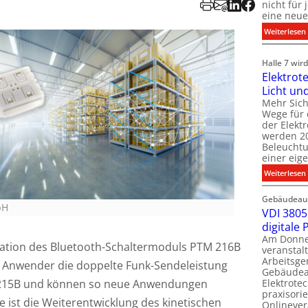
nicht für
eine neue
:
Weiterlesen
i
i
Halle 7 wi
Elektrot
Licht un
l
t
Mehr Sich
i
Wege für 
i
der Elekt
werden 20
f
Beleuchtu
einer eig
i
:
Weiterlesen
t
l
Gebäudeaut
l
l
bH
VDI 3805 
digitale
t
Am Donner
t
ration des Bluetooth-Schaltermoduls PTM 216B
veranstalt
t
Arbeitsge
 Anwender die doppelte Funk-Sendeleistung
.
Gebäudea
t
Elektrote
215B und können so neue Anwendungen
praxisorie
e ist die Weiterentwicklung des kinetischen
Onlinever