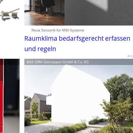
Neue Sensorik für KNX-Systeme
Raumklima bedarfsgerecht erfassen
und regeln
Anz
Bild: GIRA Giersiepen GmbH & Co. KG