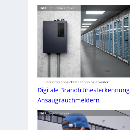
Bild: Securiton GmbH
Securiton entwickelt Technologie weiter
Digitale Brandfrühesterkennung
Ansaugrauchmeldern
Bild: Hager Group