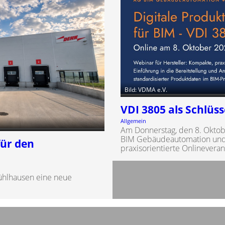
Bild: VDMA e.V.
VDI 3805 als Schlüss
Allgemein
Am Donnerstag, den 8. Oktobe
BIM Gebäudeautomation und 
für den
praxisorientierte Onlineveran
ühlhausen eine neue