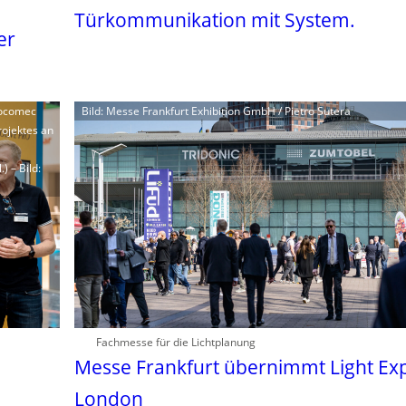
Türkommunikation mit System.
er
 Socomec
Bild: Messe Frankfurt Exhibition GmbH / Pietro Sutera
rojektes an
) – Bild:
Fachmesse für die Lichtplanung
Messe Frankfurt übernimmt Light Ex
London