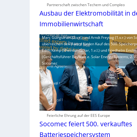
Partnerschaft zwischen Techem und Compleo
Ausbau der Elektromobilität in d
Immobilienwirtschaft
Marc Guirguirian (2.v.r.) und Arndt Freytag (1.v.r.) von
überreichen den Award fürden Kauf des 500. Speicherp
Edith Kemp (RheinlandSolar, 1.v.l.) und Friedhelm Enslin
(Geschäftsführer BayWa r.e. Solar Energy Systems, 2. v.l.
Socomec
Feierliche Ehrung auf der EES Europe
Socomec feiert 500. verkauftes
Batteriespeichersystem