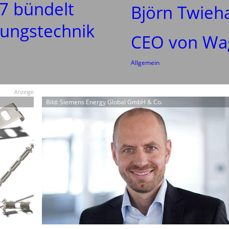
27 bündelt
Björn Twieh
tungstechnik
CEO von Wa
Allgemein
Anzeige
Bild: Siemens Energy Global GmbH & Co.