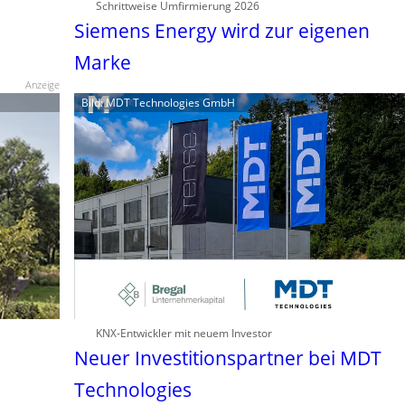
Schrittweise Umfirmierung 2026
Siemens Energy wird zur eigenen
Marke
Anzeige
Bild: MDT Technologies GmbH
KNX-Entwickler mit neuem Investor
Neuer Investitionspartner bei MDT
Technologies