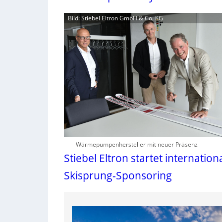
Bild: Stiebel Eltron GmbH & Co. KG
Wärmepumpenhersteller mit neuer Präsenz
Stiebel Eltron startet internation
Skisprung-Sponsoring