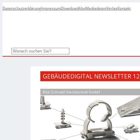
Datenschutzerklärung
Impressum
Download
Abo
Mediadaten
Verlag
Kontakt
Search
GEBÄUDEDIGITAL NEWSLETTER 12
Bild: Schnabl Stecktechnik GmbH