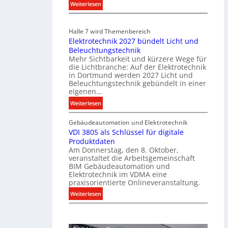
u
:
Weiterlesen
n
E
i
i
Halle 7 wird Themenbereich
k
n
Elektrotechnik 2027 bündelt Licht und
a
C
Beleuchtungstechnik
t
l
Mehr Sichtbarkeit und kürzere Wege für
i
i
die Lichtbranche: Auf der Elektrotechnik
o
p
in Dortmund werden 2027 Licht und
n
f
Beleuchtungstechnik gebündelt in einer
m
eigenen…
ü
i
r
:
Weiterlesen
t
a
E
S
l
Gebäudeautomation und Elektrotechnik
l
y
l
VDI 3805 als Schlüssel für digitale
e
s
e
Produktdaten
k
t
U
Am Donnerstag, den 8. Oktober,
t
veranstaltet die Arbeitsgemeinschaft
e
n
r
BIM Gebäudeautomation und
m
t
o
Elektrotechnik im VDMA eine
.
e
t
praxisorientierte Onlineveranstaltung.
r
e
:
Weiterlesen
g
c
V
r
h
D
ü
n
I
n