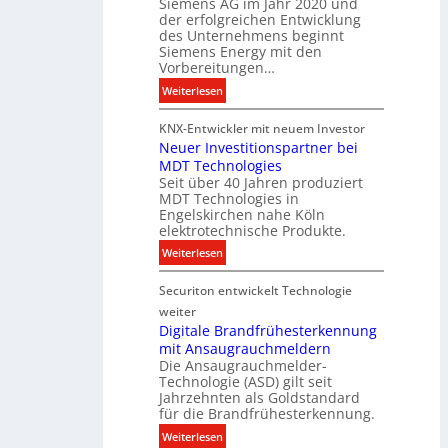
Siemens AG im Jahr 2020 und
e
a
der erfolgreichen Entwicklung
u
des Unternehmens beginnt
l
c
Siemens Energy mit den
e
h
Vorbereitungen…
P
t
:
Weiterlesen
r
u
S
o
n
KNX-Entwickler mit neuem Investor
i
d
g
Neuer Investitionspartner bei
e
u
s
MDT Technologies
m
k
t
Seit über 40 Jahren produziert
e
t
MDT Technologies in
e
n
d
Engelskirchen nahe Köln
c
s
a
elektrotechnische Produkte.
h
E
t
:
Weiterlesen
n
n
e
N
i
e
n
Securiton entwickelt Technologie
e
k
r
u
weiter
g
e
Digitale Brandfrühesterkennung
y
mit Ansaugrauchmeldern
r
w
Die Ansaugrauchmelder-
I
i
Technologie (ASD) gilt seit
n
r
Jahrzehnten als Goldstandard
v
für die Brandfrühesterkennung.
d
e
z
:
Weiterlesen
s