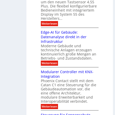
h
um den neuen Tastsensor 4.55
t
e
n
n
Plus. Die flexibel konfigurierbare
i
n
n
Bedieneinheit mit integriertem
t
o
e
s
u
Display im System 55 des
l
u
e
Herstellers…
n
o
x
e
g
:
Weiterlesen
p
g
s
S
o
m
i
m
M
A
Edge-AI für Gebäude:
i
a
e
ü
Datenanalyse direkt in der
u
r
t
n
s
Infrastruktur
t
s
c
A
e
Moderne Gebäude und
h
b
n
r
e
technische Anlagen erzeugen
i
T
s
n
kontinuierlich große Mengen an
a
l
2
a
Betriebs- und Zustandsdaten.
s
0
d
u
t
:
Weiterlesen
2
u
s
E
g
6
e
d
n
g
Modularer Controller mit KNX-
r
n
g
e
g
Integration
a
s
e
h
Phoenix Contact stellt mit dem
s
o
-
t
u
r
Catan C1 eine Steuerung für die
A
z
e
c
m
I
Gebäudeautomation vor, die
r
e
h
i
f
f
eine offene Architektur,
n
t
ü
o
m
modulare Erweiterbarkeit und
D
r
l
t
Interoperabilität verbindet.
e
i
G
g
r
s
e
:
l
Weiterlesen
r
p
u
b
M
e
d
l
ä
o
i
m
Steuerung für Sonnenschutz