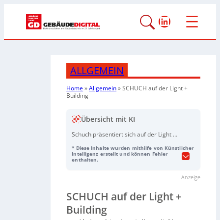
LinkedIn
ALLGEMEIN
Home
»
Allgemein
»
SCHUCH auf der Light +
Building
Übersicht mit KI
Schuch präsentiert sich auf der Light +
Building 2026 in Frankfurt (Halle 5.1,
* Diese Inhalte wurden mithilfe von Künstlicher
Stand C50) als Traditionsmarke „Made
Intelligenz erstellt und können Fehler
enthalten.
in Germany“, die Bewährtes mit
Innovation und Nachhaltigkeit
Anzeige
verbindet. Im Fokus steht das
weiterentwickelte Lichtmanagement:
SCHUCH auf der Light +
Systemlösungen wurden
Building
nutzerfreundlich neu strukturiert und
leitungsgebundene sowie funkbasierte