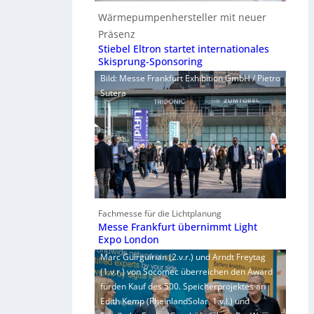
Wärmepumpenhersteller mit neuer
Präsenz
Stiebel Eltron startet internationales
Skisprung-Sponsoring
Bild: Messe Frankfurt Exhibition GmbH / Pietro
Sutera
Fachmesse für die Lichtplanung
Messe Frankfurt übernimmt Light
Expo London
Marc Guirguirian (2.v.r.) und Arndt Freytag
(1.v.r.) von Socomec überreichen den Award
fürden Kauf des 500. Speicherprojektes an
Edith Kemp (RheinlandSolar, 1.v.l.) und