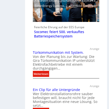
Friedhelm Enslin (Geschäftsführer BayWa r.e.
Solar Energy Systems, 2. v.l.) – Bild: Socomec
Feierliche Ehrung auf der EES Europe
Socomec feiert 500. verkauftes
Batteriespeichersystem
Anzeige
Türkommunikation mit System.
Von der Planung bis zur Wartung: Die
Gira Türkommunikation IP unterstützt
Elektrofachbetriebe mit einem
durchgängigen…
:
Weiterlesen
T
ü
Anzeige
r
Ein Clip für alle Untergründe
k
Wer Elektroinstallationsrohre sauber
o
befestigen will, braucht nicht für jede
Montagesituation eine neue Lösung. So
m
setzt…
m