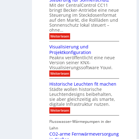
e
a
u
d
c
Mit der CentralControl CC11
y
d
u
r
h
bringt Becker-Antriebe eine neue
e
l
z
n
Steuerung im Steckdosenformat
:
a
u
D
auf den Markt, die Rollläden und
r
E
a
e
Sonnenschutz lokal steuert –
n
t
r
d
ohne…
e
C
e
:
Weiterlesen
n
o
S
a
n
t
n
t
Visualisierung und
e
a
r
Projektkonfiguration
u
l
o
Peaknx veröffentlicht eine neue
e
y
l
Version seiner KNX-
r
s
l
u
Visualisierungssoftware Youvi.
e
e
n
d
r
:
Weiterlesen
g
i
m
V
f
r
i
i
Historische Leuchten fit machen
ü
e
t
s
r
Städte wollen historische
k
K
u
S
t
N
Leuchtendesigns beibehalten,
a
o
i
X
sie aber gleichzeitig als smarte,
l
n
n
-
digitale Infrastruktur nutzen.
i
n
d
I
s
e
:
Weiterlesen
e
n
i
n
H
r
t
e
s
i
I
e
r
Flusswasser-Wärmepumpen in der
c
s
n
g
u
h
t
Lahn
f
r
n
u
o
r
a
CO2-arme Fernwärmeversorgung
g
t
r
a
t
u