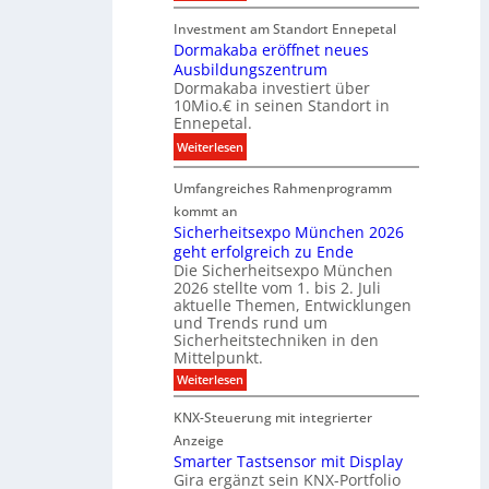
u
D
t
r
Investment am Standort Ennepetal
i
i
e
Dormakaba eröffnet neues
g
t
i
Ausbildungszentrum
i
i
Dormakaba investiert über
g
t
o
10Mio.€ in seinen Standort in
e
a
n
Ennepetal.
n
l
s
:
Weiterlesen
e
e
p
D
n
B
a
Umfangreiches Rahmenprogramm
o
M
r
r
r
kommt an
a
a
t
m
Sicherheitsexpo München 2026
r
n
n
geht erfolgreich zu Ende
a
k
d
e
Die Sicherheitsexpo München
k
e
f
r
2026 stellte vom 1. bis 2. Juli
a
r
aktuelle Themen, Entwicklungen
b
b
ü
und Trends rund um
e
a
Sicherheitstechniken in den
h
i
e
Mittelpunkt.
e
M
r
:
Weiterlesen
s
D
S
ö
t
T
i
f
KNX-Steuerung mit integrierter
e
c
T
f
h
Anzeige
r
e
e
n
Smarter Tastsensor mit Display
k
r
c
e
Gira ergänzt sein KNX-Portfolio
e
h