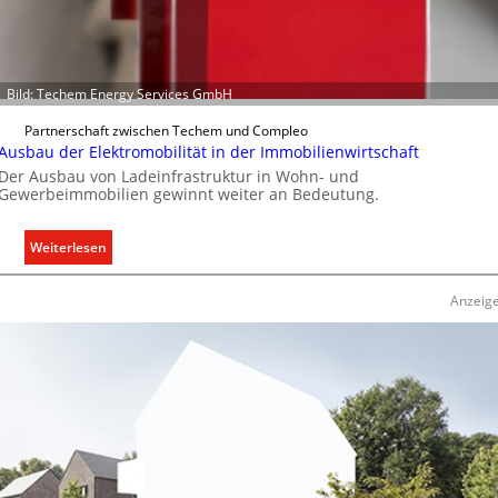
Bild: Techem Energy Services GmbH
Partnerschaft zwischen Techem und Compleo
Ausbau der Elektromobilität in der Immobilienwirtschaft
Der Ausbau von Ladeinfrastruktur in Wohn- und
Gewerbeimmobilien gewinnt weiter an Bedeutung.
:
Weiterlesen
A
u
Anzeig
s
b
a
u
d
e
r
E