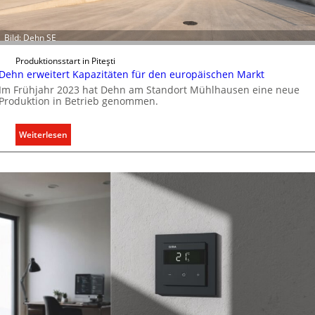
Bild: Dehn SE
Produktionsstart in Piteşti
Dehn erweitert Kapazitäten für den europäischen Markt
Im Frühjahr 2023 hat Dehn am Standort Mühlhausen eine neue
Produktion in Betrieb genommen.
:
Weiterlesen
D
e
h
n
e
r
w
e
i
t
e
r