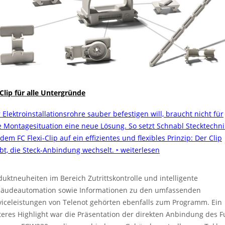
 Clip für alle Untergründe
 Elektroinstallationsrohre sauber befestigen will, braucht nicht für
e Montagesituation eine neue Lösung. So setzt Schnabl Stecktechni
dem FC Flexi-Clip auf ein effizientes und flexibles Prinzip: Der Clip
ibt, die Steck-Anbindung wechselt.
‣ weiterlesen
duktneuheiten im Bereich Zutrittskontrolle und intelligente
äudeautomation sowie Informationen zu den umfassenden
viceleistungen von Telenot gehörten ebenfalls zum Programm. Ein
teres Highlight war die Präsentation der direkten Anbindung des F