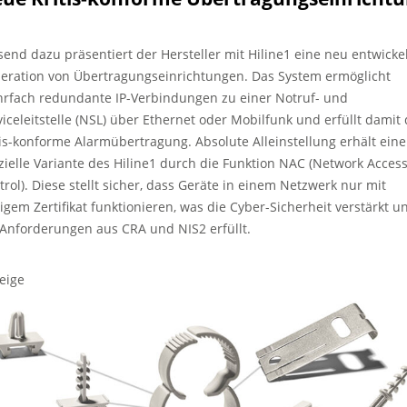
send dazu präsentiert der Hersteller mit Hiline1 eine neu entwicke
eration von Übertragungseinrichtungen. Das System ermöglicht
rfach redundante IP-Verbindungen zu einer Notruf- und
viceleitstelle (NSL) über Ethernet oder Mobilfunk und erfüllt damit 
tis-konforme Alarmübertragung. Absolute Alleinstellung erhält eine
zielle Variante des Hiline1 durch die Funktion NAC (Network Acces
trol). Diese stellt sicher, dass Geräte in einem Netzwerk nur mit
tigem Zertifikat funktionieren, was die Cyber-Sicherheit verstärkt u
 Anforderungen aus CRA und NIS2 erfüllt.
eige