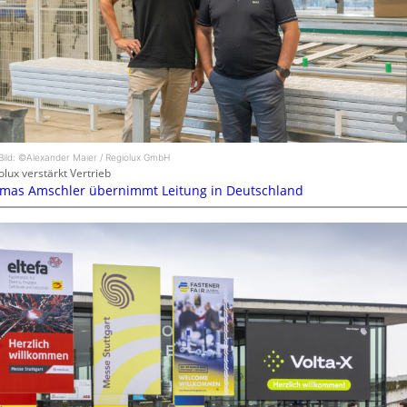
Bild: ©Alexander Maier / Regiolux GmbH
olux verstärkt Vertrieb
mas Amschler übernimmt Leitung in Deutschland