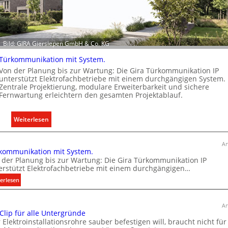
l
e
k
t
Bild: GIRA Giersiepen GmbH & Co. KG
r
o
Türkommunikation mit System.
m
Von der Planung bis zur Wartung: Die Gira Türkommunikation IP
o
unterstützt Elektrofachbetriebe mit einem durchgängigen System.
Zentrale Projektierung, modulare Erweiterbarkeit und sichere
b
Fernwartung erleichtern den gesamten Projektablauf.
i
l
:
Weiterlesen
i
T
t
ü
ä
An
kommunikation mit System.
r
t
 der Planung bis zur Wartung: Die Gira Türkommunikation IP
k
i
erstützt Elektrofachbetriebe mit einem durchgängigen…
o
n
:
erlesen
m
d
T
m
e
ü
u
r
An
r
 Clip für alle Untergründe
n
I
k
 Elektroinstallationsrohre sauber befestigen will, braucht nicht für
i
m
o