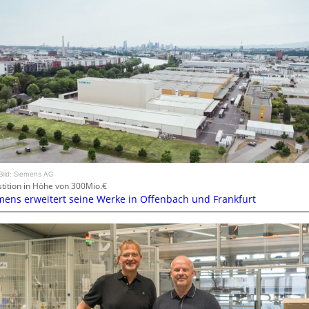
Bild: Siemens AG
stition in Höhe von 300Mio.€
mens erweitert seine Werke in Offenbach und Frankfurt