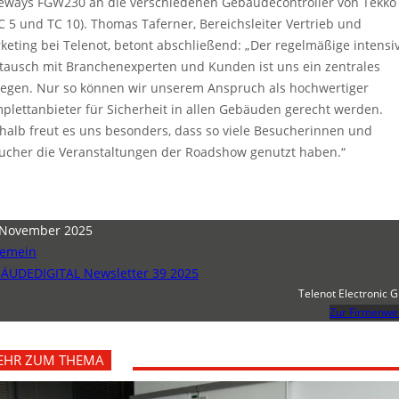
eways FGW230 an die verschiedenen Gebäudecontroller von Tekko
TC 5 und TC 10). Thomas Taferner, Bereichsleiter Vertrieb und
keting bei Telenot, betont abschließend: „Der regelmäßige intensi
tausch mit Branchenexperten und Kunden ist uns ein zentrales
iegen. Nur so können wir unserem Anspruch als hochwertiger
plettanbieter für Sicherheit in allen Gebäuden gerecht werden.
halb freut es uns besonders, dass so viele Besucherinnen und
ucher die Veranstaltungen der Roadshow genutzt haben.“
 November 2025
gemein
ÄUDEDIGITAL Newsletter 39 2025
Telenot Electronic
Zur Firmenwe
EHR ZUM THEMA