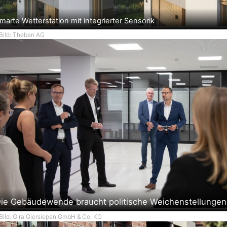
marte Wetterstation mit integrierter Sensorik
Bild: Theben AG
ie Gebäudewende braucht politische Weichenstellungen
Bild: Gira Giersiepen GmbH & Co. KG