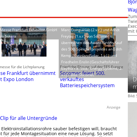
Bjö
Wa
Zum
Twie
Exec
: Messe Frankfurt Exhibition GmbH
Marc Guirguirian (2.v.r.) und Arndt
mit 
tro Sutera
Freytag (1.v.r.) von Socomec
überreichen den Award fürden Kauf
des 500. Speicherprojektes an Edith
Kemp (RheinlandSolar, 1.v.l.) und
Friedhelm Enslin (Geschäftsführer
esse für die Lichtplanung
Feierliche Ehrung auf der EES Europe
BayWa r.e. Solar Energy Systems, 2.
se Frankfurt übernimmt
Socomec feiert 500.
v.l.) – Bild: Socomec
D
ht Expo London
verkauftes
Batteriespeichersystem
m
Bild
Anzeige
 Clip für alle Untergründe
Elektroinstallationsrohre sauber befestigen will, braucht
ht für jede Montagesituation eine neue Lösung. So setzt