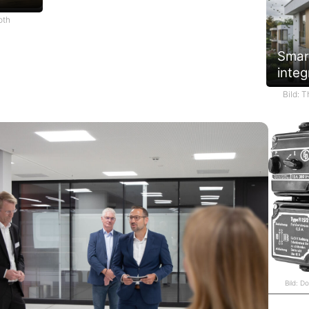
oth
Smar
integ
Bild: 
Bild: D