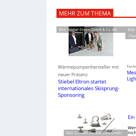
MEHR ZUM THEMA
Bild: Stiebel Eltron GmbH & Co. KG
Bild
/ Pie
Fachm
Wärmepumpenhersteller mit
Mes
neuer Präsenz
Lig
Stiebel Eltron startet
internationales Skisprung-
Sponsoring
Ein
Wer 
nic
Bild: Schnabl Stecktechnik GmbH