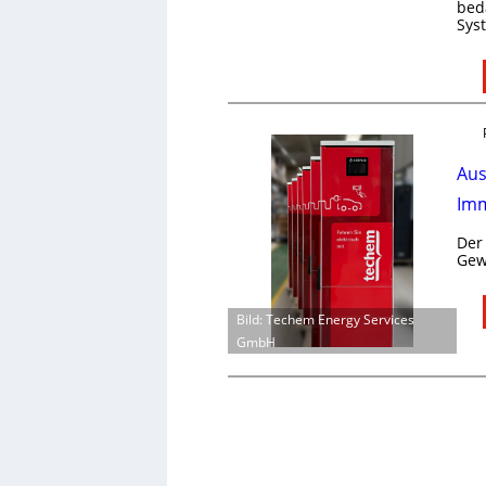
bed
Sys
Aus
Imm
Der
Gew
Bild: Techem Energy Services
GmbH