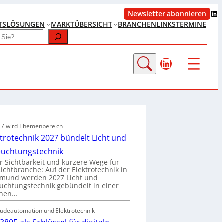
LinkedIn
Newsletter abonnieren
TS
LÖSUNGEN
MARKTÜBERSICHT
BRANCHENLINKS
TERMINE
LinkedIn
e 7 wird Themenbereich
ktrotechnik 2027 bündelt Licht und
euchtungstechnik
 Sichtbarkeit und kürzere Wege für
Lichtbranche: Auf der Elektrotechnik in
tmund werden 2027 Licht und
uchtungstechnik gebündelt in einer
enen…
udeautomation und Elektrotechnik
3805 als Schlüssel für digitale