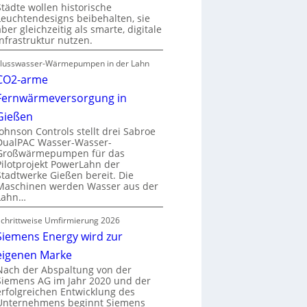
Städte wollen historische
Leuchtendesigns beibehalten, sie
aber gleichzeitig als smarte, digitale
Infrastruktur nutzen.
Flusswasser-Wärmepumpen in der Lahn
CO2-arme
Fernwärmeversorgung in
Gießen
Johnson Controls stellt drei Sabroe
DualPAC Wasser-Wasser-
Großwärmepumpen für das
Pilotprojekt PowerLahn der
Stadtwerke Gießen bereit. Die
Maschinen werden Wasser aus der
Lahn…
Schrittweise Umfirmierung 2026
Siemens Energy wird zur
eigenen Marke
Nach der Abspaltung von der
Siemens AG im Jahr 2020 und der
erfolgreichen Entwicklung des
Unternehmens beginnt Siemens