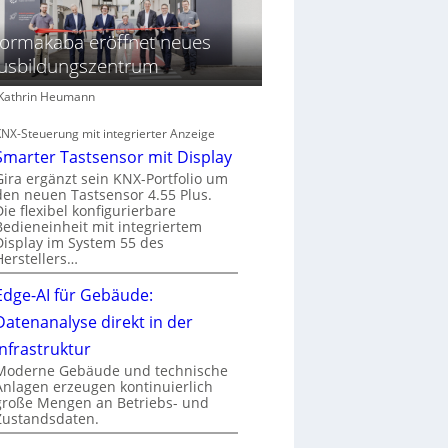
ormakaba eröffnet neues
usbildungszentrum
: Kathrin Heumann
KNX-Steuerung mit integrierter Anzeige
Smarter Tastsensor mit Display
Gira ergänzt sein KNX-Portfolio um
den neuen Tastsensor 4.55 Plus.
Die flexibel konfigurierbare
Bedieneinheit mit integriertem
Display im System 55 des
Herstellers…
Edge-AI für Gebäude:
Datenanalyse direkt in der
Infrastruktur
Moderne Gebäude und technische
Anlagen erzeugen kontinuierlich
große Mengen an Betriebs- und
Zustandsdaten.