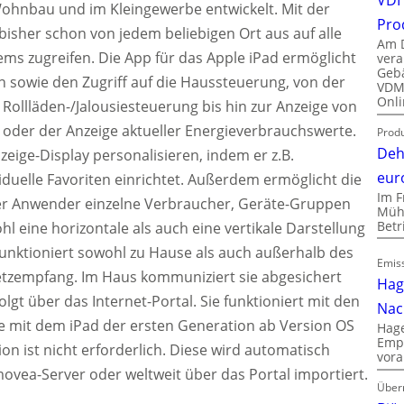
hnbau und im Kleingewerbe entwickelt. Mit der
Pro
sher schon von jedem beliebigen Ort aus auf alle
Am D
ems zugreifen.
Die App für das Apple iPad ermöglicht
vera
Gebä
en sowie den Zugriff auf die Haussteuerung, von der
VDMA
Onli
Rollläden-/Jalousiesteuerung bis hin zur Anzeige von
oder der Anzeige aktueller Energieverbrauchswerte.
Produ
Deh
ige-Display personalisieren, indem er z.B.
eur
iduelle Favoriten einrichtet. Außerdem ermöglicht die
Im F
der Anwender einzelne Verbraucher, Geräte-Gruppen
Mühl
Bet
l eine horizontale als auch eine vertikale Darstellung
funktioniert sowohl zu Hause als auch außerhalb des
Emiss
tzempfang. Im Haus kommuniziert sie abgesichert
Hag
lgt über das Internet-Portal. Sie funktioniert mit den
Nac
ie mit dem iPad der ersten Generation ab Version OS
Hage
Empl
on ist nicht erforderlich. Diese wird automatisch
vora
ovea-Server oder weltweit über das Portal importiert.
Über