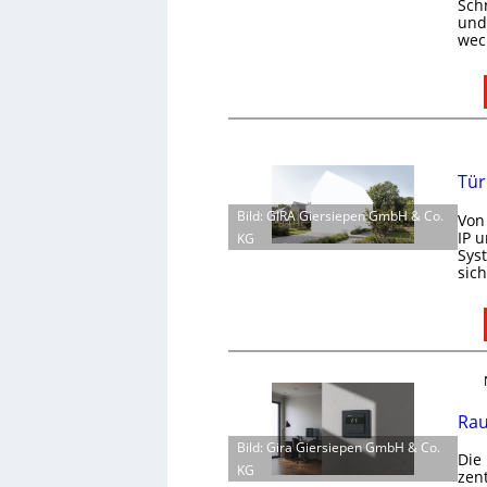
Schn
und 
wec
Tür
Bild: GIRA Giersiepen GmbH & Co.
Von
IP 
KG
Sys
sic
Rau
Bild: Gira Giersiepen GmbH & Co.
Die
KG
zen