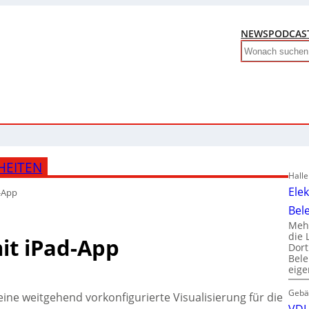
NEWS
PODCAS
Search
HEITEN
Hall
Ele
d-App
Bel
Mehr
die 
mit iPad-App
Dor
Bele
eig
Gebä
ine weitgehend vorkonfigurierte Visualisierung für die
VDI 