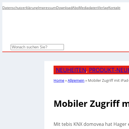
Datenschutzerklärung
Impressum
Download
Abo
Mediadaten
Verlag
Kontakt
Search
NEUHEITEN
, 
PRODUKT-NEU
Home
»
Allgemein
»
Mobiler Zugriff mit iPa
Mobiler Zugriff 
Mit tebis KNX domovea hat Hager e