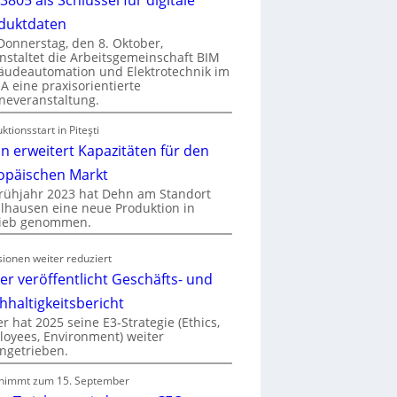
duktdaten
onnerstag, den 8. Oktober,
nstaltet die Arbeitsgemeinschaft BIM
udeautomation und Elektrotechnik im
 eine praxisorientierte
neveranstaltung.
ktionsstart in Piteşti
n erweitert Kapazitäten für den
opäischen Markt
rühjahr 2023 hat Dehn am Standort
hausen eine neue Produktion in
rieb genommen.
ionen weiter reduziert
er veröffentlicht Geschäfts- und
hhaltigkeitsbericht
r hat 2025 seine E3-Strategie (Ethics,
oyees, Environment) weiter
ngetrieben.
nimmt zum 15. September