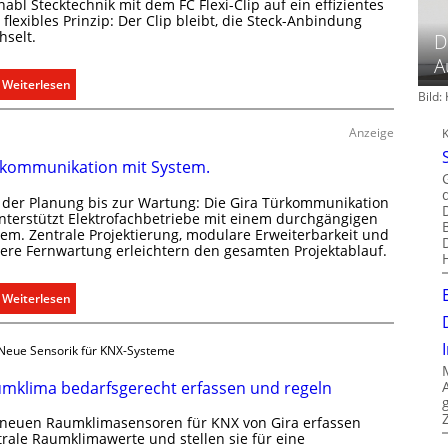
abl Stecktechnik mit dem FC Flexi-Clip auf ein effizientes
flexibles Prinzip: Der Clip bleibt, die Steck-Anbindung
hselt.
D
A
:
Weiterlesen
Bild
E
i
Anzeige
n
kommunikation mit System.
C
l
 der Planung bis zur Wartung: Die Gira Türkommunikation
i
unterstützt Elektrofachbetriebe mit einem durchgängigen
p
tem. Zentrale Projektierung, modulare Erweiterbarkeit und
here Fernwartung erleichtern den gesamten Projektablauf.
f
ü
r
:
Weiterlesen
a
T
l
ü
Neue Sensorik für KNX-Systeme
l
r
e
k
mklima bedarfsgerecht erfassen und regeln
U
o
n
 neuen Raumklimasensoren für KNX von Gira erfassen
m
trale Raumklimawerte und stellen sie für eine
t
m