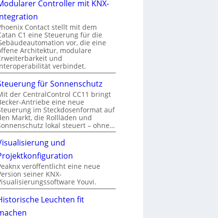
Modularer Controller mit KNX-
Integration
Phoenix Contact stellt mit dem
Catan C1 eine Steuerung für die
Gebäudeautomation vor, die eine
offene Architektur, modulare
Erweiterbarkeit und
Interoperabilität verbindet.
Steuerung für Sonnenschutz
Mit der CentralControl CC11 bringt
Becker-Antriebe eine neue
Steuerung im Steckdosenformat auf
den Markt, die Rollläden und
Sonnenschutz lokal steuert – ohne…
Visualisierung und
Projektkonfiguration
Peaknx veröffentlicht eine neue
Version seiner KNX-
Visualisierungssoftware Youvi.
Historische Leuchten fit
machen