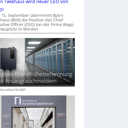
rn Twiehaus wird neuer CEO von
go
 15. September übernimmt Björn
haus (Bild) die Position des Chief
utive Officer (CEO) bei der Firma Wago
Hauptsitz in Minden.
igitale Brandfrühesterkennung
it Ansaugrauchmeldern
: Securiton GmbH