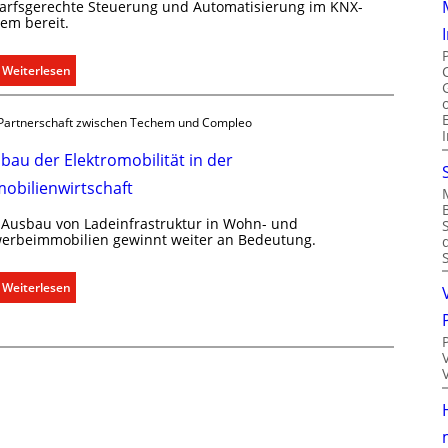
arfsgerechte Steuerung und Automatisierung im KNX-
e
u
tem bereit.
r
n
g
i
:
Weiterlesen
r
k
R
ü
a
a
n
t
Partnerschaft zwischen Techem und Compleo
u
d
i
m
bau der Elektromobilität in der
e
o
k
n
obilienwirtschaft
l
m
i
 Ausbau von Ladeinfrastruktur in Wohn- und
i
m
erbeimmobilien gewinnt weiter an Bedeutung.
t
a
S
b
:
Weiterlesen
y
e
A
s
d
u
t
a
s
e
r
b
m
f
a
.
s
u
g
d
e