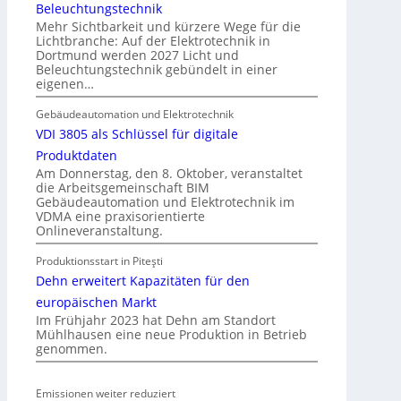
.
Beleuchtungstechnik
a
i
Mehr Sichtbarkeit und kürzere Wege für die
f
p
Lichtbranche: Auf der Elektrotechnik in
t
Dortmund werden 2027 Licht und
f
Beleuchtungstechnik gebündelt in einer
ü
eigenen…
r
a
Gebäudeautomation und Elektrotechnik
l
VDI 3805 als Schlüssel für digitale
l
Produktdaten
e
Am Donnerstag, den 8. Oktober, veranstaltet
die Arbeitsgemeinschaft BIM
U
Gebäudeautomation und Elektrotechnik im
n
VDMA eine praxisorientierte
t
Onlineveranstaltung.
e
Produktionsstart in Piteşti
r
Dehn erweitert Kapazitäten für den
g
r
europäischen Markt
Im Frühjahr 2023 hat Dehn am Standort
ü
Mühlhausen eine neue Produktion in Betrieb
n
genommen.
d
e
Emissionen weiter reduziert