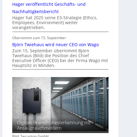
Hager veröffentlicht Geschäfts- und
Nachhaltigkeitsbericht
Hager hat 2025 seine E3-Strategie (Ethics,
Employees, Environment) weiter
vorangetrieben.
Übernimmt zum 15. September
Björn Twiehaus wird neuer CEO von Wago
Zum 15. September übernimmt Björn
Twiehaus (Bild) die Position des Chief
Executive Officer (CEO) bei der Firma Wago mit
Hauptsitz in Minden.
Digitale Brandfrühesterkennung mit
Ansaugrauchmeldern
Bild: Securiton GmbH