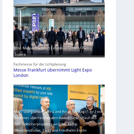
Bild: Messe Frankfurt Exhibition GmbH / Pietro
Sutera
Fachmesse für die Lichtplanung
Messe Frankfurt übernimmt Light Expo
London
Marc Guirguirian (2.v.r.) und Arndt Freytag (1.v.r.) von
Socomec überreichen den Award fürden Kauf des
500. Speicherprojektes an Edith Kemp
(RheinlandSolar, 1.v.l.) und Friedhelm Enslin