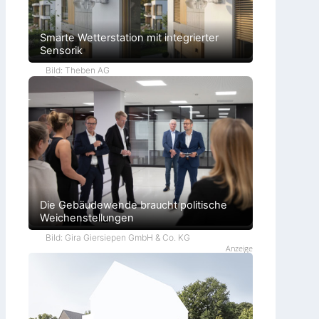
Smarte Wetterstation mit integrierter
Sensorik
Bild: Theben AG
Die Gebäudewende braucht politische
Weichenstellungen
Bild: Gira Giersiepen GmbH & Co. KG
Anzeige