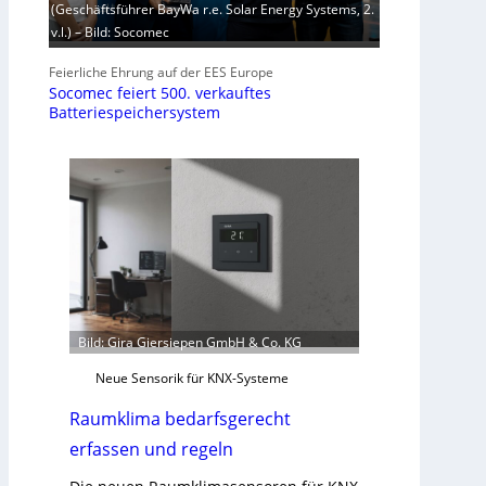
(Geschäftsführer BayWa r.e. Solar Energy Systems, 2.
v.l.) – Bild: Socomec
Feierliche Ehrung auf der EES Europe
Socomec feiert 500. verkauftes
Batteriespeichersystem
Bild: Gira Giersiepen GmbH & Co. KG
Neue Sensorik für KNX-Systeme
Raumklima bedarfsgerecht
erfassen und regeln