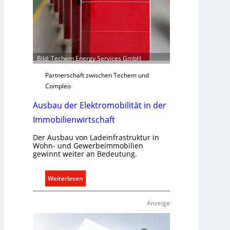
g
e
r
e
c
Bild: Techem Energy Services GmbH
h
Partnerschaft zwischen Techem und
t
Compleo
e
r
Ausbau der Elektromobilität in der
f
Immobilienwirtschaft
a
s
Der Ausbau von Ladeinfrastruktur in
s
Wohn- und Gewerbeimmobilien
e
gewinnt weiter an Bedeutung.
n
u
:
Weiterlesen
n
A
d
u
Anzeige
r
s
e
b
g