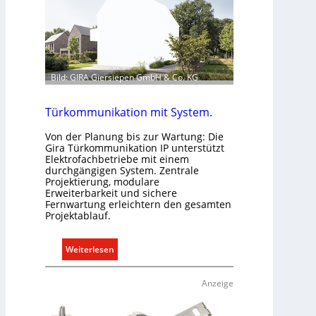
a
e
u
l
d
n
e
r
E
Bild: GIRA Giersiepen GmbH & Co. KG
l
e
Türkommunikation mit System.
k
t
Von der Planung bis zur Wartung: Die
Gira Türkommunikation IP unterstützt
r
Elektrofachbetriebe mit einem
o
durchgängigen System. Zentrale
m
Projektierung, modulare
Erweiterbarkeit und sichere
o
Fernwartung erleichtern den gesamten
b
Projektablauf.
i
l
:
Weiterlesen
i
T
t
ü
Anzeige
ä
r
t
k
i