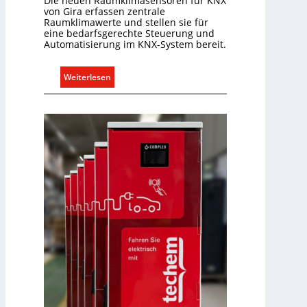
Die neuen Raumklimasensoren für KNX
von Gira erfassen zentrale
Raumklimawerte und stellen sie für
eine bedarfsgerechte Steuerung und
Automatisierung im KNX-System bereit.
:
Weiterlesen
R
a
u
m
k
l
i
m
a
b
e
d
a
r
f
s