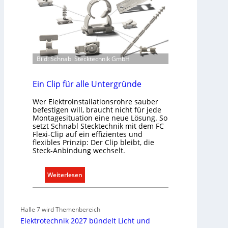
o
n
m
d
m
e
u
r
n
I
i
Bild: Schnabl Stecktechnik GmbH
m
k
m
a
Ein Clip für alle Untergründe
o
t
b
Wer Elektroinstallationsrohre sauber
i
i
befestigen will, braucht nicht für jede
o
l
Montagesituation eine neue Lösung. So
n
setzt Schnabl Stecktechnik mit dem FC
i
m
Flexi-Clip auf ein effizientes und
e
flexibles Prinzip: Der Clip bleibt, die
i
n
Steck-Anbindung wechselt.
t
w
S
i
:
Weiterlesen
y
r
E
s
t
i
t
s
n
e
Halle 7 wird Themenbereich
c
C
m
Elektrotechnik 2027 bündelt Licht und
h
l