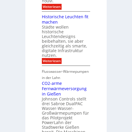
Youvi.
N
f
e
X
:
Weiterlesen
ü
r
-
V
r
I
I
i
S
Historische Leuchten fit
n
n
s
o
f
machen
t
u
n
r
e
Städte wollen
a
n
a
g
historische
l
e
s
r
i
n
Leuchtendesigns
t
a
s
s
beibehalten, sie aber
r
t
i
c
u
gleichzeitig als smarte,
i
e
h
k
digitale Infrastruktur
o
r
u
t
nutzen.
n
u
t
u
n
z
:
Weiterlesen
r
g
H
u
i
Flusswasser-Wärmepumpen
n
s
d
t
in der Lahn
P
o
CO2-arme
r
r
Fernwärmeversorgung
o
i
j
in Gießen
s
e
c
Johnson Controls stellt
k
h
drei Sabroe DualPAC
t
e
Wasser-Wasser-
k
L
Großwärmepumpen für
o
e
das Pilotprojekt
n
u
f
PowerLahn der
c
i
Stadtwerke Gießen
h
g
t
bereit. Die Maschinen