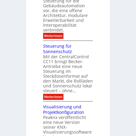
Steuerung für die
i
D
f
c
Gebäudeautomation
i
ü
h
vor, die eine offene
s
r
z
Architektur, modulare
p
G
u
l
Erweiterbarkeit und
e
E
a
Interoperabilität
b
n
y
verbindet.
ä
d
u
e
:
Weiterlesen
d
M
e
o
Steuerung für
:
d
D
Sonnenschutz
u
a
Mit der CentralControl
l
t
CC11 bringt Becker-
a
e
r
Antriebe eine neue
n
e
Steuerung im
a
r
Steckdosenformat auf
n
C
a
den Markt, die Rollläden
o
l
und Sonnenschutz lokal
n
y
steuert – ohne…
t
s
r
:
Weiterlesen
e
o
S
d
l
t
i
Visualisierung und
l
e
r
Projektkonfiguration
e
u
e
r
Peaknx veröffentlicht
e
k
m
eine neue Version
r
t
i
u
seiner KNX-
i
t
n
n
Visualisierungssoftware
K
g
d