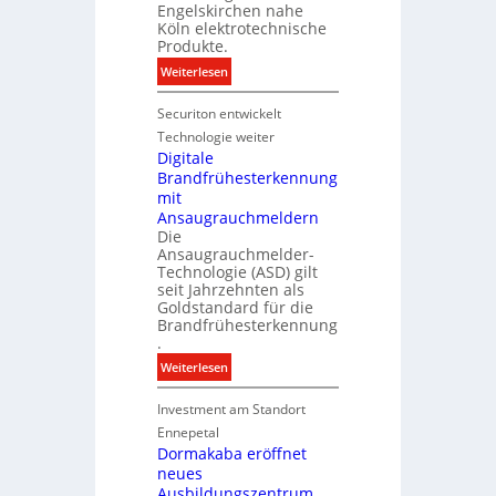
n
k
t
Engelskirchen nahe
e
Köln elektrotechnische
e
r
Produkte.
n
g
:
Weiterlesen
y
N
w
Securiton entwickelt
e
i
u
Technologie weiter
r
e
Digitale
d
Brandfrühesterkennung
r
z
mit
I
u
Ansaugrauchmeldern
n
r
Die
v
Ansaugrauchmelder-
e
e
Technologie (ASD) gilt
i
s
seit Jahrzehnten als
g
t
Goldstandard für die
e
Brandfrühesterkennung
i
n
.
t
e
i
:
Weiterlesen
n
o
D
M
n
Investment am Standort
i
a
s
g
Ennepetal
r
p
i
Dormakaba eröffnet
k
a
neues
t
e
r
Ausbildungszentrum
a