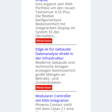
u
h
m
Gira ergänzt sein KNX-
e
e
i
Portfolio um den neuen
i
s
t
t
Tastsensor 4.55 Plus.
A
s
Die flexibel
A
e
u
konfigurierbare
n
x
Bedieneinheit mit
s
p
s
integriertem Display im
o
b
a
System 55 des
M
i
u
Herstellers…
ü
l
n
g
:
Weiterlesen
c
d
r
S
h
m
u
Edge-AI für Gebäude:
a
e
a
n
n
Datenanalyse direkt in
u
r
2
g
der Infrastruktur
t
c
0
e
s
Moderne Gebäude und
h
2
r
technische Anlagen
z
6
m
T
erzeugen kontinuierlich
g
e
a
e
e
große Mengen an
s
n
l
h
Betriebs- und
t
t
t
Zustandsdaten.
d
s
e
r
e
e
:
Weiterlesen
r
n
u
E
f
r
s
d
o
m
Modularer Controller
n
o
g
l
mit KNX-Integration
r
e
g
m
Phoenix Contact stellt
-
r
i
mit dem Catan C1 eine
A
e
t
I