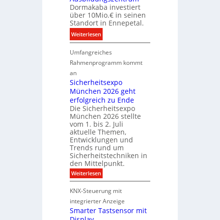
Dormakaba investiert
t
l
über 10Mio.€ in seinen
n
e
Standort in Ennepetal.
e
B
:
Weiterlesen
r
r
D
b
a
Umfangreiches
o
e
n
r
Rahmenprogramm kommt
i
d
m
M
an
f
a
Sicherheitsexpo
D
r
k
München 2026 geht
T
ü
a
erfolgreich zu Ende
T
h
Die Sicherheitsexpo
b
e
e
München 2026 stellte
a
c
s
vom 1. bis 2. Juli
e
h
t
aktuelle Themen,
r
n
e
Entwicklungen und
ö
Trends rund um
o
r
Sicherheitstechniken in
f
l
k
den Mittelpunkt.
f
o
e
:
Weiterlesen
n
g
n
S
e
i
n
i
KNX-Steuerung mit
t
c
e
u
h
integrierter Anzeige
n
s
n
e
Smarter Tastsensor mit
e
g
r
Display