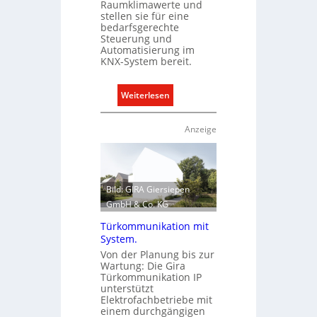
Raumklimawerte und
t
i
stellen sie für eine
e
s
bedarfsgerechte
Steuerung und
r
c
Automatisierung im
g
h
KNX-System bereit.
r
e
ü
n
:
Weiterlesen
n
M
R
d
a
a
e
Anzeige
r
u
k
m
t
k
l
Bild: GIRA Giersiepen
i
GmbH & Co. KG
m
Türkommunikation mit
a
System.
b
Von der Planung bis zur
e
Wartung: Die Gira
d
Türkommunikation IP
unterstützt
a
Elektrofachbetriebe mit
r
einem durchgängigen