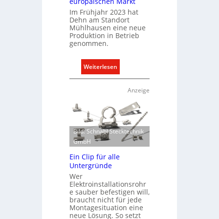
europäischen Markt
Im Frühjahr 2023 hat
Dehn am Standort
Mühlhausen eine neue
Produktion in Betrieb
genommen.
:
Weiterlesen
D
e
Anzeige
h
n
e
r
Bild: Schnabl Stecktechnik
w
GmbH
e
Ein Clip für alle
i
Untergründe
t
Wer
e
Elektroinstallationsrohr
r
e sauber befestigen will,
braucht nicht für jede
t
Montagesituation eine
K
neue Lösung. So setzt