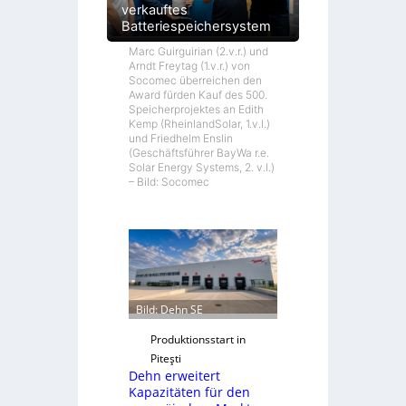
verkauftes
Batteriespeichersystem
Marc Guirguirian (2.v.r.) und
Arndt Freytag (1.v.r.) von
Socomec überreichen den
Award fürden Kauf des 500.
Speicherprojektes an Edith
Kemp (RheinlandSolar, 1.v.l.)
und Friedhelm Enslin
(Geschäftsführer BayWa r.e.
Solar Energy Systems, 2. v.l.)
– Bild: Socomec
Bild: Dehn SE
Produktionsstart in
Piteşti
Dehn erweitert
Kapazitäten für den