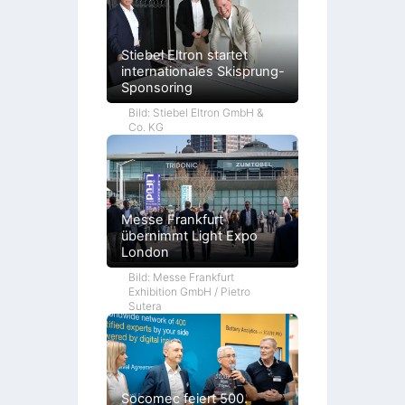
Stiebel Eltron startet
internationales Skisprung-
Sponsoring
Bild: Stiebel Eltron GmbH &
Co. KG
Messe Frankfurt
übernimmt Light Expo
London
Bild: Messe Frankfurt
Exhibition GmbH / Pietro
Sutera
Socomec feiert 500.