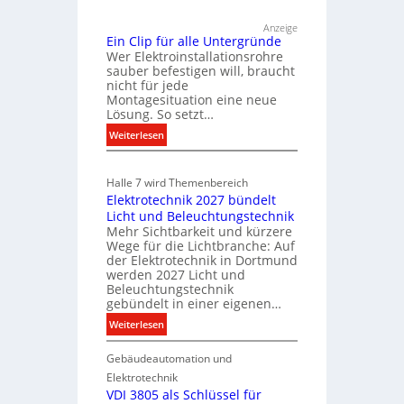
r
ü
E
Anzeige
r
l
Ein Clip für alle Untergründe
k
Wer Elektroinstallationsrohre
e
o
sauber befestigen will, braucht
k
nicht für jede
m
t
Montagesituation eine neue
m
Lösung. So setzt…
r
u
:
o
Weiterlesen
n
E
m
i
i
k
o
Halle 7 wird Themenbereich
n
a
b
Elektrotechnik 2027 bündelt
C
t
i
Licht und Beleuchtungstechnik
l
i
l
Mehr Sichtbarkeit und kürzere
i
o
Wege für die Lichtbranche: Auf
i
p
n
der Elektrotechnik in Dortmund
t
f
m
werden 2027 Licht und
ä
Beleuchtungstechnik
ü
i
gebündelt in einer eigenen…
t
r
t
a
i
:
Weiterlesen
S
l
E
y
n
l
Gebäudeautomation und
l
s
d
e
e
t
Elektrotechnik
e
U
k
VDI 3805 als Schlüssel für
e
r