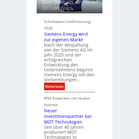
Björn Twiehaus wird neuer
h
s
CEO von Wago
t
e
u
l
Schrittweise Umfirmierung
n
f
2026
d
ü
Siemens Energy wird
B
r
zur eigenen Marke
e
d
Nach der Abspaltung
l
i
von der Siemens AG im
e
g
Jahr 2020 und der
u
i
erfolgreichen
c
Entwicklung des
t
Unternehmens beginnt
h
a
Siemens Energy mit den
t
l
Vorbereitungen…
u
e
:
Weiterlesen
n
P
S
g
r
KNX-Entwickler mit neuem
i
s
o
e
t
Investor
d
m
Neuer
e
u
Investitionspartner bei
e
c
k
MDT Technologies
n
h
t
Seit über 40 Jahren
s
n
d
produziert MDT
E
i
a
Technologies in