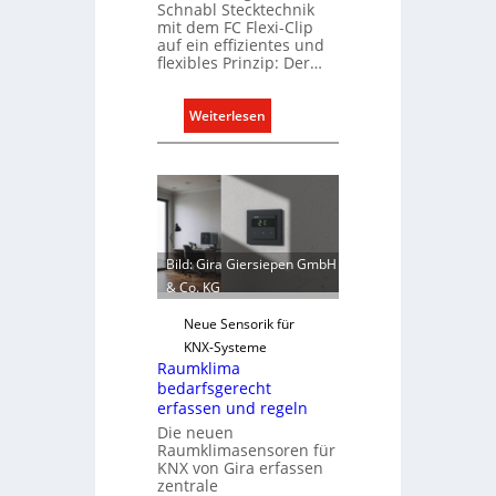
a
Schnabl Stecktechnik
p
mit dem FC Flexi-Clip
auf ein effizientes und
a
flexibles Prinzip: Der…
z
i
:
Weiterlesen
t
E
ä
i
t
n
e
C
n
l
f
i
ü
Bild: Gira Giersiepen GmbH
p
r
& Co. KG
f
d
ü
Neue Sensorik für
e
r
KNX-Systeme
n
Raumklima
a
e
bedarfsgerecht
l
u
erfassen und regeln
l
r
Die neuen
e
o
Raumklimasensoren für
U
KNX von Gira erfassen
p
zentrale
n
ä