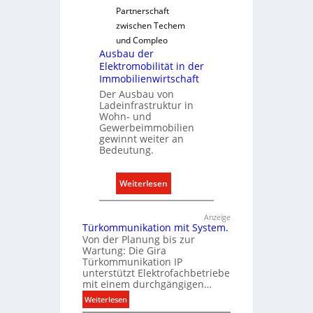
o
g
Partnerschaft
n
e
zwischen Techem
m
l
und Compleo
i
Ausbau der
n
t
Elektromobilität in der
S
Immobilienwirtschaft
y
Der Ausbau von
s
Ladeinfrastruktur in
Wohn- und
t
Gewerbeimmobilien
e
gewinnt weiter an
m
Bedeutung.
.
:
Weiterlesen
A
u
Anzeige
Türkommunikation mit System.
s
Von der Planung bis zur
b
Wartung: Die Gira
a
Türkommunikation IP
u
unterstützt Elektrofachbetriebe
mit einem durchgängigen…
d
:
e
Weiterlesen
T